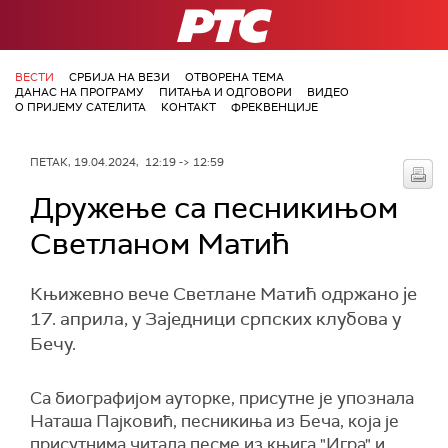
РТС
ВЕСТИ
СРБИЈА НА ВЕЗИ
ОТВОРЕНА ТЕМА
ДАНАС НА ПРОГРАМУ
ПИТАЊА И ОДГОВОРИ
ВИДЕО
О ПРИЈЕМУ САТЕЛИТА
КОНТАКТ
ФРЕКВЕНЦИЈЕ
ПЕТАК, 19.04.2024, 12:19 -> 12:59
Дружење са песникињом
Светланом Матић
Књижевно вече Светлане Матић одржано је
17. априла, у Заједници српских клубова у
Бечу.
Са биографијом ауторке, присутне је упознала
Наташа Пајковић, песникиња из Беча, која је
присутнима читала песме из књига "Игра" и