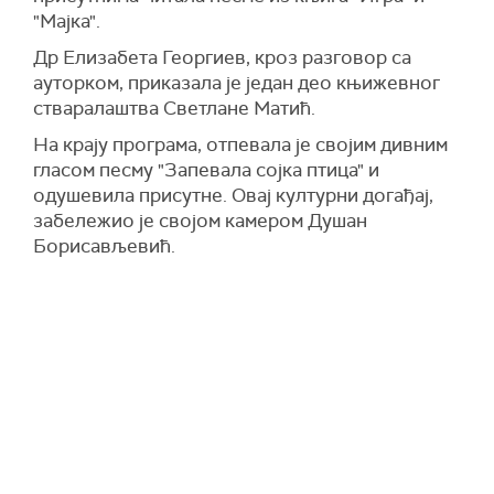
"Мајка".
Др Елизабета Георгиев, кроз разговор са
ауторком, приказала је један део књижевног
стваралаштва Светлане Матић.
На крају програма, отпевала је својим дивним
гласом песму "Запевала сојка птица" и
одушевила присутне. Овај културни догађај,
забележио је својом камером Душан
Борисављевић.