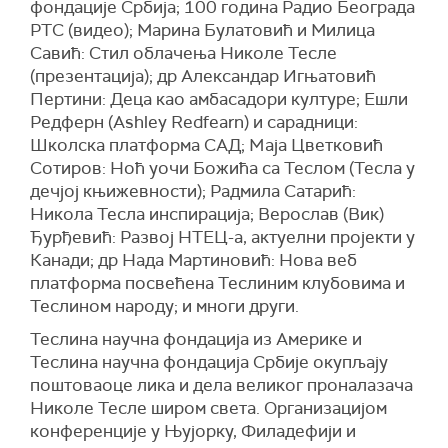
фондације Србија; 100 година Радио Београда
РТС (видео); Марина Булатовић и Милица
Савић: Стил облачења Николе Тесле
(презентација); др Александар Игњатовић
Пертини: Деца као амбасадори културе; Ешли
Редферн (Ashley Redfearn) и сарадници:
Школска платформа САД; Maja Цветковић
Сотиров: Ноћ уочи Божића са Теслом (Тесла у
дечјој књижевности); Радмила Сатарић:
Никола Тесла инспирација; Верослав (Вик)
Ђурђевић: Развој НТЕЦ-а, актуелни пројекти у
Канади; др Нада Мартиновић: Нова веб
платформа посвећена Теслиним клубовима и
Теслином народу; и многи други.
Теслина научна фондација из Америке и
Теслина научна фондација Србије окупљају
поштоваоце лика и дела великог проналазача
Николе Тесле широм света. Организацијом
конференције у Њујорку, Филадефији и