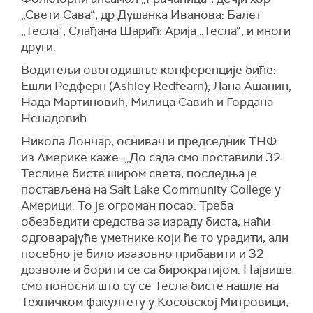
„Свети Сава“, др Душанка Иванова: Балет
„Тесла“, Слађана Шарић: Арија „Тесла“, и многи
други.
Водитељи овогодишње конференције биће:
Ешли Редферн (Ashley Redfearn), Лана Ашанин,
Нада Мартиновић, Милица Савић и Гордана
Ненадовић.
Никола Лончар, оснивач и председник ТНФ
из Америке каже: „До сада смо поставили 32
Теслине бисте широм света, последња је
постављена на Salt Lake Community College у
Америци. То је огроман посао. Треба
обезбедити средства за израду биста, наћи
одговарајуће уметнике који ће то урадити, али
посебно је било изазовно прибавити и 32
дозволе и борити се са бирократијом. Највише
смо поносни што су се Тесла бисте нашле на
Техничком факултету у Косовској Митровици,