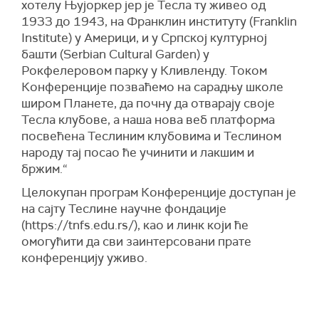
хотелу Њујоркер јер је Тесла ту живео од
1933 до 1943, на Франклин институту (Franklin
Institute) у Америци, и у Српској културној
башти (Serbian Cultural Garden) у
Рокфелеровом парку у Кливленду. Током
Конференције позваћемо на сарадњу школе
широм Планете, да почну да отварају своје
Тесла клубове, а наша нова веб платформа
посвећена Теслиним клубовима и Теслином
народу тај посао ће учинити и лакшим и
бржим.“
Целокупан програм Конференције доступан је
на сајту Теслине научне фондације
(https://tnfs.edu.rs/), као и линк који ће
омогућити да сви заинтерсовани прате
конференцију уживо.