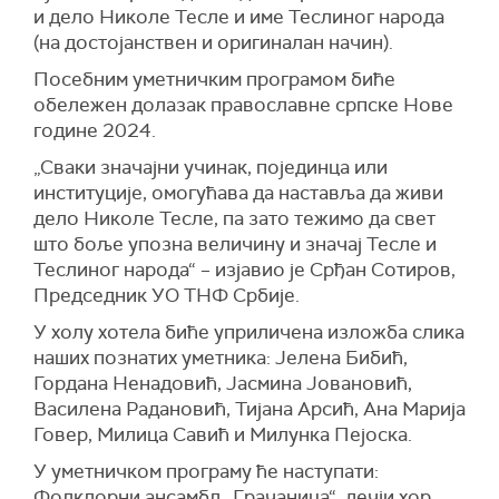
и дело Николе Тесле и име Теслиног народа
(на достојанствен и оригиналан начин).
Посебним уметничким програмом биће
обележен долазак православне српске Нове
године 2024.
„Сваки значајни учинак, појединца или
институције, омогућава да наставља да живи
дело Николе Тесле, па зато тежимо да свет
што боље упозна величину и значај Тесле и
Теслиног народа“ – изјавио је Срђан Сотиров,
Председник УО ТНФ Србије.
У холу хотела биће уприличена изложба слика
наших познатих уметника: Јелена Бибић,
Гордана Ненадовић, Јасмина Јовановић,
Василена Радановић, Тијана Арсић, Ана Марија
Говер, Милица Савић и Милунка Пејоска.
У уметничком програму ће наступати:
Фолклорни ансамбл „Грачаница“, дечји хор