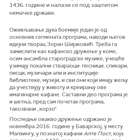
1436. године и налази се под заштитом
немачке државе.
Оживљавање духа боемије један је од
основних сегмената програма, наводи његов
идејни творац Зоран Шијаковић. Треба га
замислити као кафанско дружење у коме,
осим ансамбла староградске музике, учешће
узимају локални ствараоци: песници, сликари,
писци, музичари али и институције:
библиотеке, музеји, и сви они који имају жељу
да учествују у животу и креирању ове
имагинарне кафане. Саставни део програма је
и шетња, пред сам почетак програма,
такозвани „корзо".
Последње овакво дружење одржано је
новембра 2016. године у Баварској, у месту
Малхингу, у познатој кафани
Алте Пост
, која