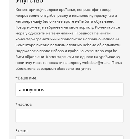
Упутство
Коментари који садрже вређање, непристојан говор,
непроверене оптужбе, расну и националну мржњу као и
нетолеранцију било какве врсте неће бити објављени.
Говор мржње је забрањен на овом порталу. Коментари се
морају односити на тему чланка. Предност ће имати
коментари граматички и правописно исправно написани.
Коментаре писане великим словима нећемо објављивати.
Задржавамо право избора и краћења коментара који ће
бити објављени. Коментаре који се односе на уређивачку
политику можете послати на адресу webdesk@rts.rs. Поља
обележена звездицом обавезно попуните.
*Ваше име:
*наслов
*текст