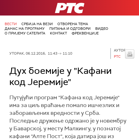
РТС
ВЕСТИ
СРБИЈА НА ВЕЗИ
ОТВОРЕНА ТЕМА
ДАНАС НА ПРОГРАМУ
ПИТАЊА И ОДГОВОРИ
ВИДЕО
О ПРИЈЕМУ САТЕЛИТА
КОНТАКТ
ФРЕКВЕНЦИЈЕ
АУТОР:
УТОРАК, 06.12.2016, 11:43 -> 11:10
РТС
Дух боемије у "Кафани
код Јеремије"
Путујући програм "Кафана код Јеремије"
има за циљ враћање помало ишчезлих и
заборављених вредности у Срба.
Последње дружење одржано је у новембру
у Баварској, у месту Малхингу, у познатој
кафани "Алте Пост", која датира још из