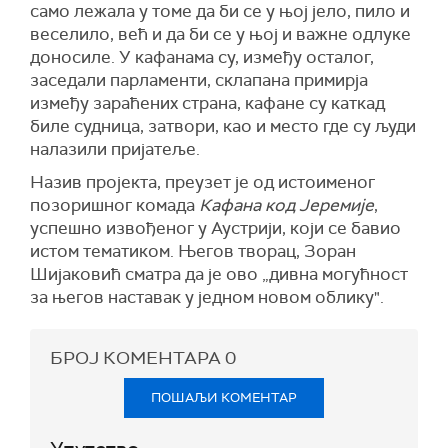
само лежала у томе да би се у њој јело, пило и
веселило, већ и да би се у њој и важне одлуке
доносиле. У кафанама су, између осталог,
заседали парламенти, склапана примирја
између зараћених страна, кафане су каткад
биле судница, затвори, као и место где су људи
налазили пријатеље.
Назив пројекта, преузет је од истоименог
позоришног комада
Кафана код Јеремије
,
успешно извођеног у Аустрији, који се бавио
истом тематиком. Његов творац, Зоран
Шијаковић сматра да је ово „дивна могућност
за његов наставак у једном новом облику".
БРОЈ КОМЕНТАРА
0
ПОШАЉИ КОМЕНТАР