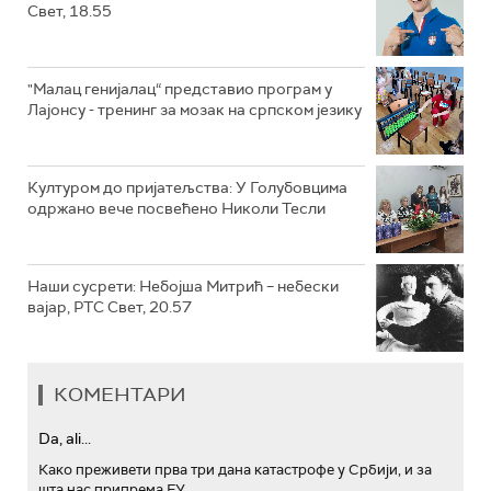
Свет, 18.55
"Малац генијалац“ представио програм у
Лајонсу - тренинг за мозак на српском језику
Културом до пријатељства: У Голубовцима
одржано вече посвећено Николи Тесли
Наши сусрети: Небојша Митрић – небески
вајар, РТС Свет, 20.57
КОМЕНТАРИ
Da, ali...
Како преживети прва три дана катастрофе у Србији, и за
шта нас припрема ЕУ