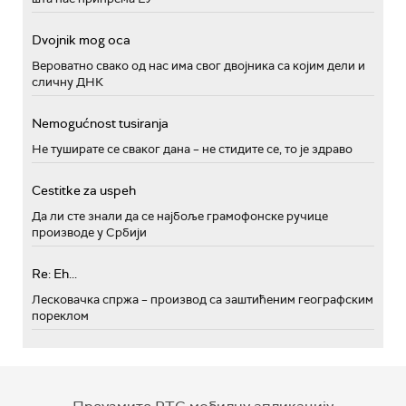
Dvojnik mog oca
Вероватно свако од нас има свог двојника са којим дели и
сличну ДНК
Nemogućnost tusiranja
Не туширате се сваког дана – не стидите се, то је здраво
Cestitke za uspeh
Да ли сте знали да се најбоље грамофонске ручице
производе у Србији
Re: Eh...
Лесковачка спржа – производ са заштићеним географским
пореклом