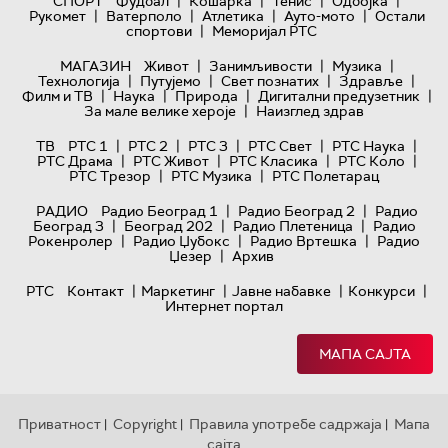
|
|
|
|
СПОРТ
Фудбал
Кошарка
Тенис
Одбојка
|
|
|
|
Рукомет
Ватерполо
Атлетика
Ауто-мото
Остали
|
спортови
Меморијал РТС
|
|
|
МАГАЗИН
Живот
Занимљивости
Музика
|
|
|
|
Технологијa
Путујемо
Свет познатих
Здравље
|
|
|
|
Филм и ТВ
Наука
Природа
Дигитални предузетник
|
За мале велике хероје
Наизглед здрав
|
|
|
|
|
ТВ
РТС 1
РТС 2
РТС 3
РТС Свет
РТС Наука
|
|
|
|
РТС Драма
РТС Живот
РТС Класика
РТС Коло
|
|
РТС Трезор
РТС Музика
РТС Полетарац
|
|
РАДИО
Радио Београд 1
Радио Београд 2
Радио
|
|
|
Београд 3
Београд 202
Радио Плетеница
Радио
|
|
|
Рокенролер
Радио Џубокс
Радио Вртешка
Радио
|
Џезер
Архив
|
|
|
|
РТС
Контакт
Маркетинг
Јавне набавке
Конкурси
Интернет портал
МАПА САЈТА
Приватност
Copyright
Правила употребе садржаја
Мапа
|
|
|
сајта