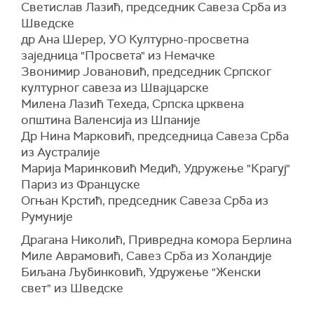
Светислав Лазић, председник Савеза Срба из
Шведске
др Ана Шерер, УО Културно-просветна
заједница "Просвета" из Немачке
Звонимир Јовановић, председник Српског
културног савеза из Швајцарске
Милена Лазић Техеда, Српска црквена
општина Валенсија из Шпаније
Др Нина Марковић, председница Савеза Срба
из Аустралије
Марија Маринковић Медић, Удружење "Крагуј"
Париз из Француске
Огњан Крстић, председник Савеза Срба из
Румуније
Драгана Николић, Привредна комора Берлина
Миле Аврамовић, Савез Срба из Холандије
Биљана Љубинковић, Удружење "Женски
свет" из Шведске