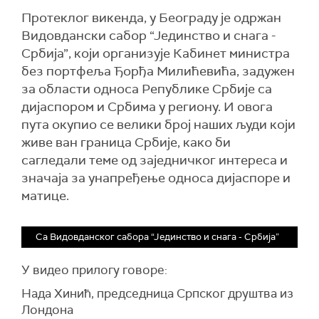
Протеклог викенда, у Београду је одржан
Видовдански сабор “Јединство и снага -
Србија”, који организује Кабинет министра
без портфеља Ђорђа Милићевића, задужен
за области односа Републике Србије са
дијаспором и Србима у региону. И овога
пута окупио се велики број наших људи који
живе ван граница Србије, како би
сагледали теме од заједничког интереса и
значаја за унапређење односа дијаспоре и
матице.
Са Видовданског сабора “Јединство и снага - Србија”
У видео прилогу говоре:
Нада Хинић, председница Српског друштва из
Лондона