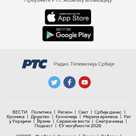
Преузмите РТС мобилну апликацију
Радио Телевизија Србије
|
|
|
|
ВЕСТИ
Политика
Регион
Свет
Србија данас
|
|
|
|
Хроника
Друштво
Економија
Мерила времена
Рат
|
|
|
|
у Украјини
Време
Сервисне вести
Сматрачница
|
Подкаст
ЕУ могућности 2026