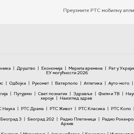
Преузмите РТС мобилну апли
|
|
|
|
оника
Друштво
Економија
Мерила времена
Рат у Украји
ЕУ могућности 2026
|
|
|
|
|
|
ис
Одбојка
Рукомет
Ватерполо
Атлетика
Ауто-мото
|
|
|
|
|
гијa
Путујемо
Свет познатих
Здравље
Филм и ТВ
Нау
|
хероје
Наизглед здрав
|
|
|
|
С Наука
РТС Драма
РТС Живот
РТС Класика
РТС Коло
|
|
|
 Београд 3
Београд 202
Радио Плетеница
Радио Рокенро
Архив
|
|
|
|
Контакт
Маркетинг
Јавне набавке
Конкурси
Интернет п