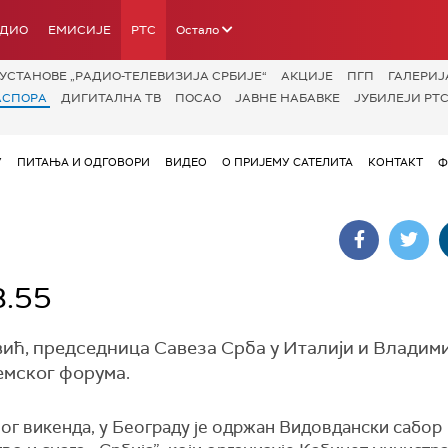
АДИО
ЕМИСИЈЕ
РТС
Остало
УСТАНОВЕ „РАДИО-ТЕЛЕВИЗИЈА СРБИЈЕ“
АКЦИЈЕ
ПГП
ГАЛЕРИЈ
АСПОРА
ДИГИТАЛНА ТВ
ПОСАО
ЈАВНЕ НАБАВКЕ
ЈУБИЛЕЈИ РТС
У
ПИТАЊА И ОДГОВОРИ
ВИДЕО
О ПРИЈЕМУ САТЕЛИТА
КОНТАКТ
Ф
8.55
вић, председница Савеза Срба у Италији и Владим
емског форума.
ог викенда, у Београду је одржан Видовдански сабор