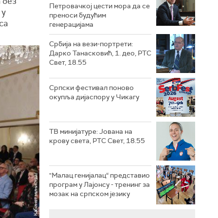
а без
Петровачкој цести мора да се
 у
преноси будућим
са
генерацијама
Србија на вези-портрети:
Дарко Танасковић, 1. део, РТС
Свет, 18.55
Српски фестивал поново
окупља дијаспору у Чикагу
ТВ минијатуре: Јована на
крову света, РТС Свет, 18.55
"Малац генијалац“ представио
програм у Лајонсу - тренинг за
мозак на српском језику