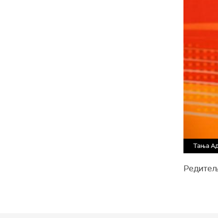
Тања А
Редитељ