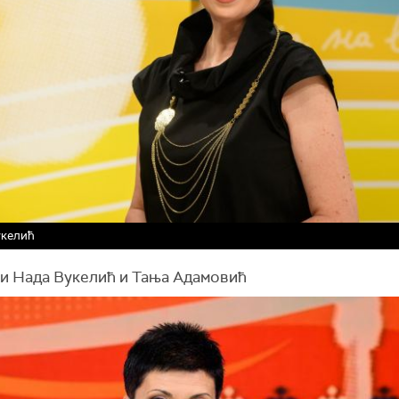
укелић
и Нада Вукелић и Тања Адамовић