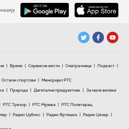
кацију
|
|
|
|
|
ни
Време
Сервисне вести
Сматрачница
Подкаст
|
Остали спортови
Меморијал РТС
|
|
|
ка
Природа
Дигитални предузетник
За мале велике
|
|
|
РТС Трезор
РТС Музика
РТС Полетарац
|
|
|
|
лер
Радио Џубокс
Радио Вртешка
Радио Џезер
ортал