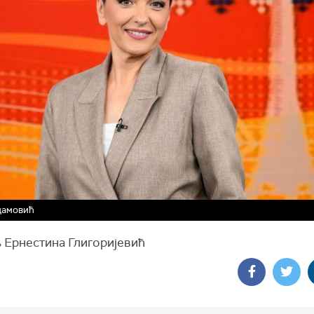
дамовић
 Ернестина Глигоријевић