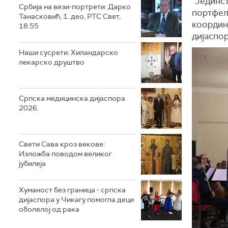
“Јединст
Србија на вези-портрети: Дарко
портфеља
Танасковић, 1. део, РТС Свет,
координ
18.55
дијаспо
Наши сусрети: Хиландарско
лекарско друштво
Српска медицинска дијаспора
2026.
Свети Сава кроз векове:
Изложба поводом великог
јубилеја
Хуманост без граница - српска
дијаспора у Чикагу помогла деци
оболелој од рака