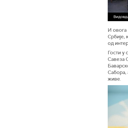
Видовда
И овога 
Србије, 
од интер
Гости у 
Савеза 
Баварск
Сабора, 
живе.