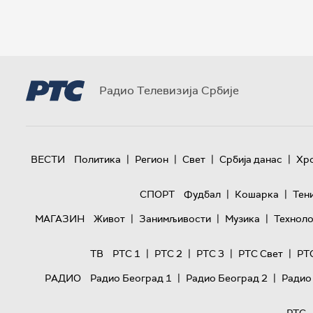
Радио Телевизија Србије
|
|
|
|
ВЕСТИ
Политика
Регион
Свет
Србија данас
Хр
|
|
СПОРТ
Фудбал
Кошарка
Тен
|
|
|
МАГАЗИН
Живот
Занимљивости
Музика
Техноло
|
|
|
|
ТВ
РТС 1
РТС 2
РТС 3
РТС Свет
РТ
|
|
РАДИО
Радио Београд 1
Радио Београд 2
Радио
РТС