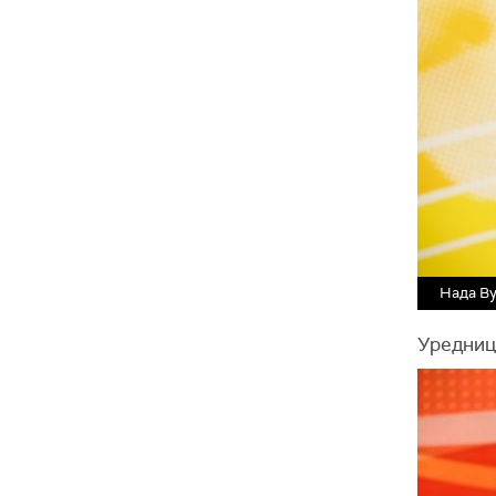
Нада В
Уредниц