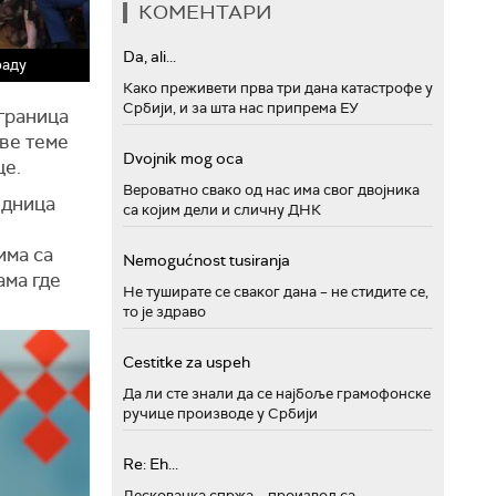
КОМЕНТАРИ
Da, ali...
раду
Како преживети прва три дана катастрофе у
Србији, и за шта нас припрема ЕУ
 граница
све теме
Dvojnik mog oca
це.
Вероватно свако од нас има свог двојника
едница
са којим дели и сличну ДНК
има са
Nemogućnost tusiranja
ама где
Не туширате се сваког дана – не стидите се,
то је здраво
Cestitke za uspeh
Да ли сте знали да се најбоље грамофонске
ручице производе у Србији
Re: Eh...
Лесковачка спржа – производ са