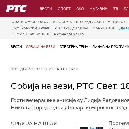
РТС
ВЕСТИ
СПОРТ
OKO
МАГАЗИН
ТВ
Р
О JАВНОМ СЕРВИСУ
ИНФОРМАТОР О РАДУ ЈАВНЕ МЕДИЈСКЕ 
ПРОГРАМСКИ АРХИВ
РТС ПРЕДСТАВЉА
МАРКЕТИНГ
ДИЈ
ПЕСМА ЕВРОВИЗИЈЕ
PROGRAM SALES
ВЕСТИ
СРБИЈА НА ВЕЗИ
ОТВОРЕНА ТЕМА
ДАНАС НА ПРОГРАМ
ПОНЕДЕЉАК, 01.06.2026, 16:33 -> 16:40
Србија на вези, РТС Свет, 1
Гости вечерашње емисије су Лидија Радовано
Николић, председник Баварско-српског акад
СРБИЈА НА ВЕЗИ
Протекл