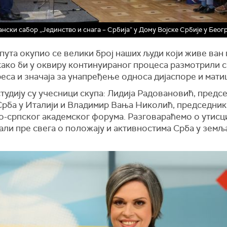
нски сабор „Јединство и снага – Србија” у Дому Војске Србије у Беог
пута окупио се велики број наших људи који живе ван
како би у оквиру континуираног процеса размотрили 
еса и значаја за унапређење односа дијаспоре и мати
студију су учесници скупа: Лидија Радовановић, предс
Срба у Италији и Владимир Вања Николић, председник
о-српског академског форума. Разговараћемо о утисц
али пре свега о положају и активностима Срба у земљ