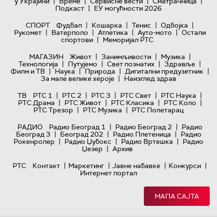
|
|
|
|
у Украјини
Време
Сервисне вести
Сматрачница
|
Подкаст
ЕУ могућности 2026
|
|
|
|
СПОРТ
Фудбал
Кошарка
Тенис
Одбојка
|
|
|
|
Рукомет
Ватерполо
Атлетика
Ауто-мото
Остали
|
спортови
Меморијал РТС
|
|
|
МАГАЗИН
Живот
Занимљивости
Музика
|
|
|
|
Технологијa
Путујемо
Свет познатих
Здравље
|
|
|
|
Филм и ТВ
Наука
Природа
Дигитални предузетник
|
За мале велике хероје
Наизглед здрав
|
|
|
|
|
ТВ
РТС 1
РТС 2
РТС 3
РТС Свет
РТС Наука
|
|
|
|
РТС Драма
РТС Живот
РТС Класика
РТС Коло
|
|
РТС Трезор
РТС Музика
РТС Полетарац
|
|
РАДИО
Радио Београд 1
Радио Београд 2
Радио
|
|
|
Београд 3
Београд 202
Радио Плетеница
Радио
|
|
|
Рокенролер
Радио Џубокс
Радио Вртешка
Радио
|
Џезер
Архив
|
|
|
|
РТС
Контакт
Маркетинг
Јавне набавке
Конкурси
Интернет портал
МАПА САЈТА