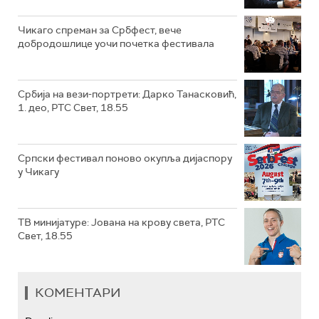
Чикаго спреман за Србфест, вече
добродошлице уочи почетка фестивала
Србија на вези-портрети: Дарко Танасковић,
1. део, РТС Свет, 18.55
Српски фестивал поново окупља дијаспору
у Чикагу
ТВ минијатуре: Јована на крову света, РТС
Свет, 18.55
КОМЕНТАРИ