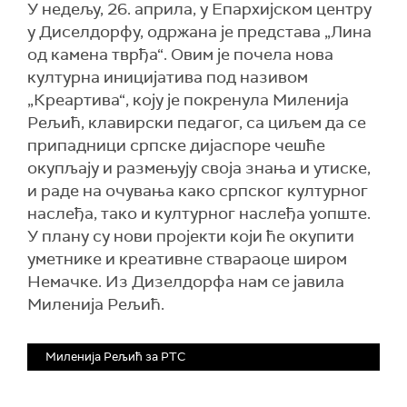
У недељу, 26. априла, у Епархијском центру
у Диселдорфу, одржана је представа „Лина
од камена тврђа“. Овим је почела нова
културна иницијатива под називом
„Креартива“, коју је покренула Миленија
Рељић, клавирски педагог, са циљем да се
припадници српске дијаспоре чешће
окупљају и размењују своја знања и утиске,
и раде на очувања како српског културног
наслеђа, тако и културног наслеђа уопште.
У плану су нови пројекти који ће окупити
уметнике и креативне ствараоце широм
Немачке. Из Дизелдорфа нам се јавила
Миленија Рељић.
Миленија Рељић за РТС