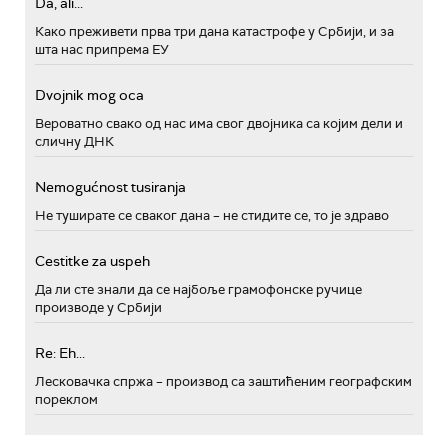
Da, ali...
Како преживети прва три дана катастрофе у Србији, и за
шта нас припрема ЕУ
Dvojnik mog oca
Вероватно свако од нас има свог двојника са којим дели и
сличну ДНК
Nemogućnost tusiranja
Не туширате се сваког дана – не стидите се, то је здраво
Cestitke za uspeh
Да ли сте знали да се најбоље грамофонске ручице
производе у Србији
Re: Eh...
Лесковачка спржа – производ са заштићеним географским
пореклом