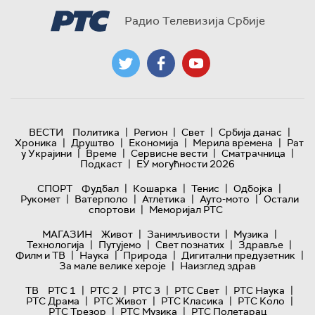
Радио Телевизија Србије
|
|
|
|
ВЕСТИ
Политика
Регион
Свет
Србија данас
|
|
|
|
Хроника
Друштво
Економија
Мерила времена
Рат
|
|
|
|
у Украјини
Време
Сервисне вести
Сматрачница
|
Подкаст
ЕУ могућности 2026
|
|
|
|
СПОРТ
Фудбал
Кошарка
Тенис
Одбојка
|
|
|
|
Рукомет
Ватерполо
Атлетика
Ауто-мото
Остали
|
спортови
Меморијал РТС
|
|
|
МАГАЗИН
Живот
Занимљивости
Музика
|
|
|
|
Технологијa
Путујемо
Свет познатих
Здравље
|
|
|
|
Филм и ТВ
Наука
Природа
Дигитални предузетник
|
За мале велике хероје
Наизглед здрав
|
|
|
|
|
ТВ
РТС 1
РТС 2
РТС 3
РТС Свет
РТС Наука
|
|
|
|
РТС Драма
РТС Живот
РТС Класика
РТС Коло
|
|
РТС Трезор
РТС Музика
РТС Полетарац