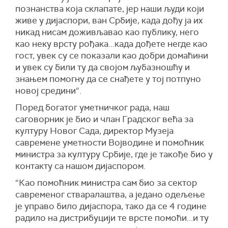
познанства која склапате, јер наши људи који
живе у дијаспори, ван Србије, када дођу ја их
никад нисам доживљавао као публику, него
као неку врсту рођака...када дођете негде као
гост, увек су се показали као добри домаћини
и увек су били ту да својом љубазношћу и
знањем помогну да се снађете у тој потпуно
новој средини“.
Поред богатог уметничког рада, наш
саговорник је био и члан Градског већа за
културу Новог Сада, директор Музеја
савремене уметности Војводине и помоћник
министра за културу Србије, где је такође био у
контакту са нашом дијаспором.
“Као помоћник министра сам био за сектор
савременог стваралаштва, а једано одељење
је управо било дијаспора, тако да се 4 године
радило на дистрибуцији те врсте помоћи...и ту