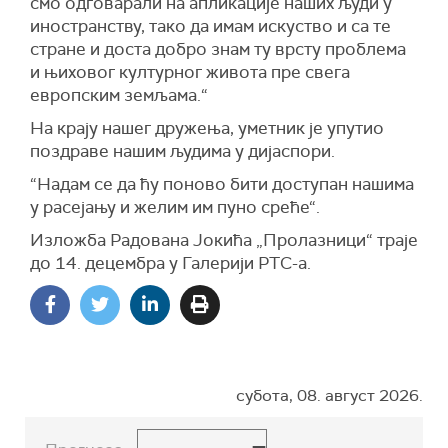
смо одговарали на апликације наших људи у
иностранству, тако да имам искуство и са те
стране и доста добро знам ту врсту проблема
и њиховог културног живота пре свега
европским земљама.“
На крају нашег дружења, уметник је упутио
поздраве нашим људима у дијаспори.
“Надам се да ћу поново бити доступан нашима
у расејању и желим им пуно среће“.
Изложба Радована Јокића „Пролазници“ траје
до 14. децембра у Галерији РТС-а.
субота, 08. август 2026.