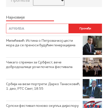
Прогноза
Најновије
Милићевић: Истина о Петровачкој цести
мора да се преноси будућим генерацијама
Чикаго спреман за Србфест, вече
добродошлице уочи почетка фестивала
Србија на вези-портрети: Дарко Танасковић,
1. део, РТС Свет, 18.55
Српски фестивал поново окупља дијаспору