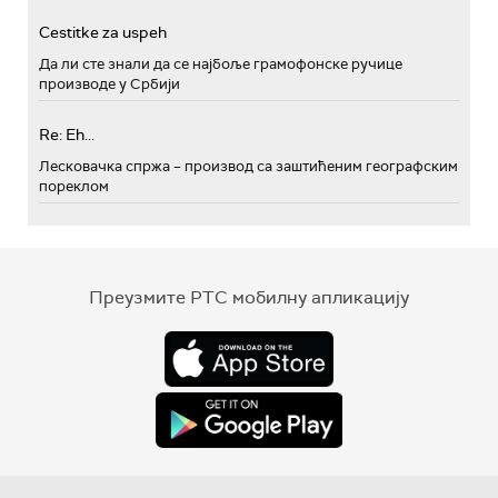
Cestitke za uspeh
Да ли сте знали да се најбоље грамофонске ручице
производе у Србији
Re: Eh...
Лесковачка спржа – производ са заштићеним географским
пореклом
Преузмите РТС мобилну апликацију