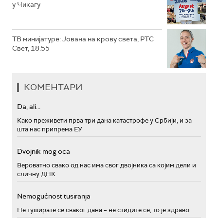
у Чикагу
ТВ минијатуре: Јована на крову света, РТС
Свет, 18.55
КОМЕНТАРИ
Da, ali...
Како преживети прва три дана катастрофе у Србији, и за
шта нас припрема ЕУ
Dvojnik mog oca
Вероватно свако од нас има свог двојника са којим дели и
сличну ДНК
Nemogućnost tusiranja
Не туширате се сваког дана – не стидите се, то је здраво