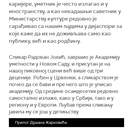
каријере, уметник је често излагао и у
иностранству, а као некадашњи саветник у
Министарству културе редовно је
сарађивао са нашим људима у дијаспори за
које каже да их не доживљава само као
публику, већ и као родбину.
Сликар Радован Јокић, завршио је Академију
уметности у Новом Саду, и присутан је на
нашој ликовној сцени већ више од три
деценије. Рођен у Црвенки, а сликарством је
почео да се бави и пре него што је уписао
академију. Од средине осамдесетих редовно
самостално излаже, како у Србији, тако и у
региону и у Европи. Љубав према сликању
јавила му се још у детињству.
Прилог Душана Жарковића