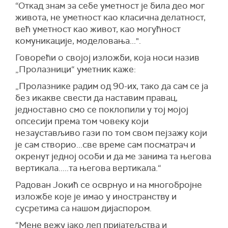
“Откад знам за себе уметност је била део мог
живота, не уметност као класична делатност,
већ уметност као живот, као могућност
комуникације, моделовања...".
Говорећи о својој изложби, која носи назив
„Пролазници“ уметник каже:
„Пролазнике радим од 90-их, тако да сам се ја
без икакве свести да наставим правац,
једноставно смо се поклопили у тој мојој
опсесији према том човеку који
незаустављиво гази по том свом пејзажу који
је сам створио...све време сам посматрач и
окренут једној особи и да ме занима та његова
вертикала.....та његова вертикала.“
Радован Јокић се осврнуо и на многобројне
изложбе које је имао у иностранству и
сусретима са нашом дијаспором.
“Мене вежу јако леп пријатељства и