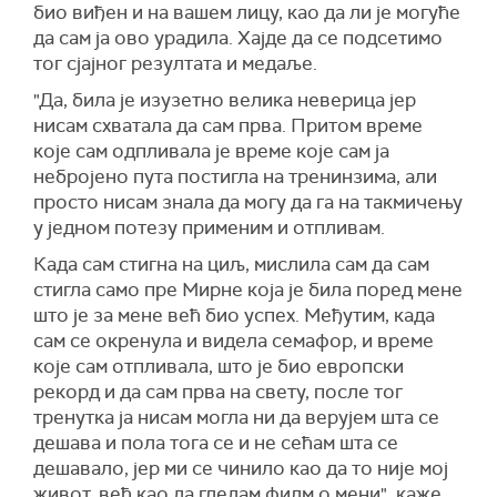
био виђен и на вашем лицу, као да ли је могуће
да сам ја ово урадила. Хајде да се подсетимо
тог сјајног резултата и медаље.
"Да, била је изузетно велика неверица јер
нисам схватала да сам прва. Притом време
које сам одпливала је време које сам ја
небројено пута постигла на тренинзима, али
просто нисам знала да могу да га на такмичењу
у једном потезу применим и отпливам.
Када сам стигна на циљ, мислила сам да сам
стигла само пре Мирне која је била поред мене
што је за мене већ био успех. Међутим, када
сам се окренула и видела семафор, и време
које сам отпливала, што је био европски
рекорд и да сам прва на свету, после тог
тренутка ја нисам могла ни да верујем шта се
дешава и пола тога се и не сећам шта се
дешавало, јер ми се чинило као да то није мој
живот, већ као да гледам филм о мени", каже