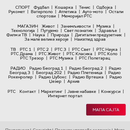
|
|
|
|
СПОРТ
Фудбал
Кошарка
Тенис
Одбојка
|
|
|
|
Рукомет
Ватерполо
Атлетика
Ауто-мото
Остали
|
спортови
Меморијал РТС
|
|
|
МАГАЗИН
Живот
Занимљивости
Музика
|
|
|
|
Технологијa
Путујемо
Свет познатих
Здравље
|
|
|
|
Филм и ТВ
Наука
Природа
Дигитални предузетник
|
За мале велике хероје
Наизглед здрав
|
|
|
|
|
ТВ
РТС 1
РТС 2
РТС 3
РТС Свет
РТС Наука
|
|
|
|
РТС Драма
РТС Живот
РТС Класика
РТС Коло
|
|
РТС Трезор
РТС Музика
РТС Полетарац
|
|
РАДИО
Радио Београд 1
Радио Београд 2
Радио
|
|
|
Београд 3
Београд 202
Радио Плетеница
Радио
|
|
|
Рокенролер
Радио Џубокс
Радио Вртешка
Радио
|
Џезер
Архив
|
|
|
|
РТС
Контакт
Маркетинг
Јавне набавке
Конкурси
Интернет портал
МАПА САЈТА