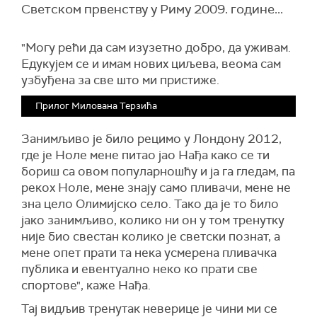
Светском првенству у Риму 2009. године...
"Могу рећи да сам изузетно добро, да уживам.
Едукујем се и имам нових циљева, веома сам
узбуђена за све што ми пристиже.
Прилог Милована Терзића
Занимљиво је било рецимо у Лондону 2012,
где је Ноле мене питао јао Нађа како се ти
бориш са овом популарношћу и ја га гледам, па
рекох Ноле, мене знају само пливачи, мене не
зна цело Олимијско село. Тако да је то било
јако занимљиво, колико ни он у том тренутку
није био свестан колико је светски познат, а
мене опет прати та нека усмерена пливачка
публика и евентуално неко ко прати све
спортове", каже Нађа.
Тај видљив тренутак неверице је чини ми се