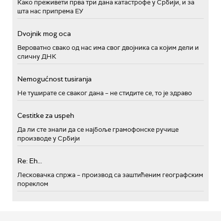
Како преживети прва три дана катастрофе у Србији, и за
шта нас припрема ЕУ
Dvojnik mog oca
Вероватно свако од нас има свог двојника са којим дели и
сличну ДНК
Nemogućnost tusiranja
Не туширате се сваког дана – не стидите се, то је здраво
Cestitke za uspeh
Да ли сте знали да се најбоље грамофонске ручице
производе у Србији
Re: Eh...
Лесковачка спржа – производ са заштићеним географским
пореклом