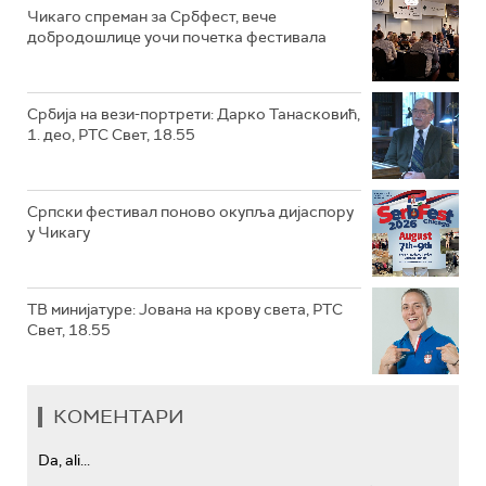
Чикаго спреман за Србфест, вече
добродошлице уочи почетка фестивала
Србија на вези-портрети: Дарко Танасковић,
1. део, РТС Свет, 18.55
Српски фестивал поново окупља дијаспору
у Чикагу
ТВ минијатуре: Јована на крову света, РТС
Свет, 18.55
КОМЕНТАРИ
Da, ali...