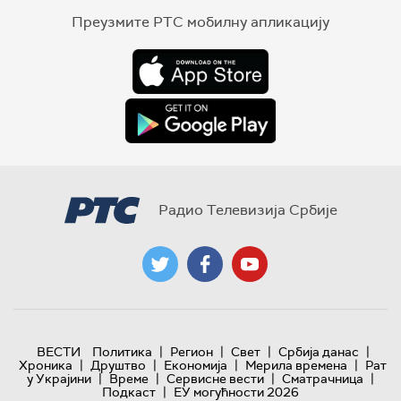
Преузмите РТС мобилну апликацију
Радио Телевизија Србије
|
|
|
|
ВЕСТИ
Политика
Регион
Свет
Србија данас
|
|
|
|
Хроника
Друштво
Економија
Мерила времена
Рат
|
|
|
|
у Украјини
Време
Сервисне вести
Сматрачница
|
Подкаст
ЕУ могућности 2026