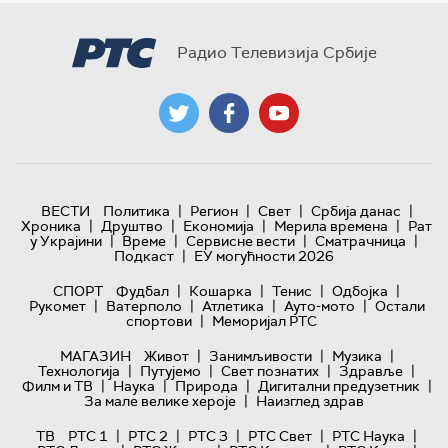
Радио Телевизија Србије
|
|
|
|
ВЕСТИ
Политика
Регион
Свет
Србија данас
|
|
|
|
Хроника
Друштво
Економија
Мерила времена
Рат
|
|
|
|
у Украјини
Време
Сервисне вести
Сматрачница
|
Подкаст
ЕУ могућности 2026
|
|
|
|
СПОРТ
Фудбал
Кошарка
Тенис
Одбојка
|
|
|
|
Рукомет
Ватерполо
Атлетика
Ауто-мото
Остали
|
спортови
Меморијал РТС
|
|
|
МАГАЗИН
Живот
Занимљивости
Музика
|
|
|
|
Технологијa
Путујемо
Свет познатих
Здравље
|
|
|
|
Филм и ТВ
Наука
Природа
Дигитални предузетник
|
За мале велике хероје
Наизглед здрав
|
|
|
|
|
ТВ
РТС 1
РТС 2
РТС 3
РТС Свет
РТС Наука