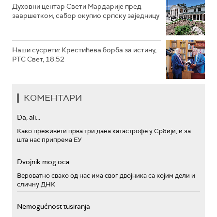
Духовни центар Свети Мардарије пред
завршетком, сабор окупио српску заједницу
Наши сусрети: Крестићева борба за истину,
РТС Свет, 18.52
КОМЕНТАРИ
Da, ali...
Како преживети прва три дана катастрофе у Србији, и за
шта нас припрема ЕУ
Dvojnik mog oca
Вероватно свако од нас има свог двојника са којим дели и
сличну ДНК
Nemogućnost tusiranja