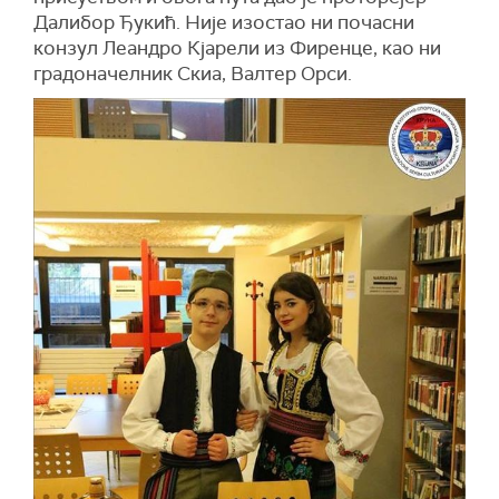
Далибор Ђукић. Није изостао ни почасни
конзул Леандро Кјарели из Фиренце, као ни
градоначелник Скиа, Валтер Орси.