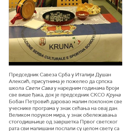
Председник Савеза Срба у Италији Душан
Алексић, присутнима је пожелео да српска
школа
Свети Сава
у наредним годинама броји
све више ђака, док је председник СКСО
Круна
Бобан Петровић даровао малим поклоном све
учеснике програма у знак сећања на овај дан.
Великом поруком мира, у знак обележавања
стогодишњице од завршетка Првог светског
рата сви малишани послали су целом свету са