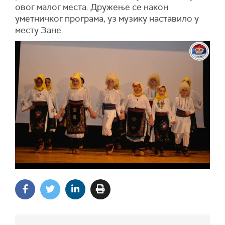
овог малог места. Дружење се након
уметничког програма, уз музику наставило у
месту Зане.