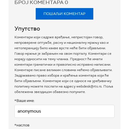
БРОЈ КОМЕНТАРА
0
ПОШАЉИ КОМЕНТАР
Упутство
Коментари који садрже вређање, непристојан говор,
непроверене оптужбе, расну и националну мржњу као и
нетолеранцију било какве врсте неће бити објављени.
Говор мржње је забрањен на овом порталу. Коментари се
морају односити на тему чланка. Предност ће имати
коментари граматички и правописно исправно написани.
Коментаре писане великим словима нећемо објављивати.
Задржавамо право избора и краћења коментара који ће
бити објављени. Коментаре који се односе на уређивачку
политику можете послати на адресу webdesk@rts.rs. Поља
обележена звездицом обавезно попуните.
*Ваше име:
*наслов