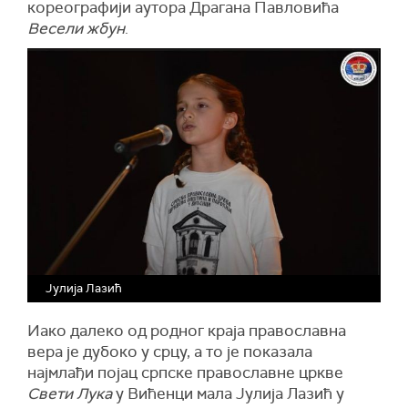
кореографији аутора Драгана Павловића
Весели жбун
.
Јулија Лазић
Иако далеко од родног краја православна
вера је дубоко у срцу, а то је показала
најмлађи појац српске православне цркве
Свети Лука
у Вићенци мала Јулија Лазић у