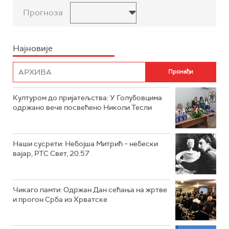
Прогноза
Најновије
Културом до пријатељства: У Голубовцима
одржано вече посвећено Николи Тесли
Наши сусрети: Небојша Митрић – небески
вајар, РТС Свет, 20.57
Чикаго памти: Одржан Дан сећања на жртве
и прогон Срба из Хрватске