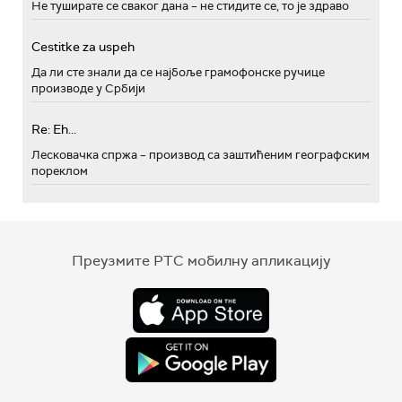
Не туширате се сваког дана – не стидите се, то је здраво
Cestitke za uspeh
Да ли сте знали да се најбоље грамофонске ручице
производе у Србији
Re: Eh...
Лесковачка спржа – производ са заштићеним географским
пореклом
Преузмите РТС мобилну апликацију