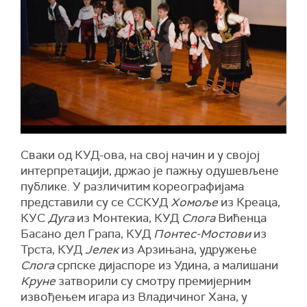
Сваки од КУД-ова, на свој начин и у својој
интерпретацији, држао је пажњу одушевљене
публике. У различитим кореографијама
представили су се ССКУД
Хомоље
из Креаца,
КУС
Дуга
из Монтекиа, КУД
Слога
Вићенца
Басано дел Грапа, КУД
Понтес-Мостови
из
Трста, КУД
Јелек
из Арзињана, удружење
Слога
српске дијаспоре из Удина, а малишани
Круне
затворили су смотру премијерним
извођењем игара из Владичиног Хана, у