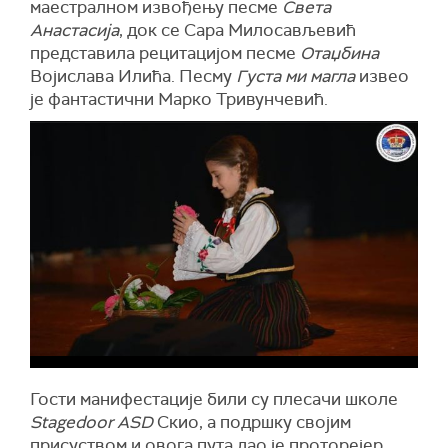
маестралном извођењу песме
Света
Анастасија
, док се Сара Милосављевић
представила рецитацијом песме
Отаџбина
Војислава Илића. Песму
Густа ми магла
извео
је фантастични Марко Тривунчевић.
Гости манифестације били су плесачи школе
Stagedoor ASD
Скио, а подршку својим
присуством и овога пута дао је проторејер