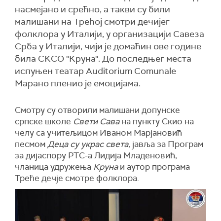
насмејано и срећно, а такви су били
малишани на Трећој смотри дечијег
фолклора у Италији, у организацији Савеза
Срба у Италији, чији је домаћин ове године
била СКСО "Круна". До последњег места
испуњен театар Auditorium Comunale
Марано пленио је емоцијама.
Смотру су отворили малишани допунске
српске школе
Свети Сава
на пункту Скио на
челу са учитељицом Иваном Марјановић
песмом
Деца су украс света
, јавља за Програм
за дијаспору РТС-а Лидија Младеновић,
чланица удружења
Круна
и аутор програма
Треће дечје смотре фолклора.