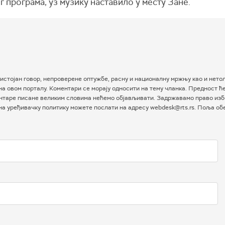
 програма, уз музику наставило у месту Зане.
истојан говор, непроверене оптужбе, расну и националну мржњу као и нетол
а овом порталу. Коментари се морају односити на тему чланка. Предност ћ
таре писане великим словима нећемо објављивати. Задржавамо право избо
 на уређивачку политику можете послати на адресу webdesk@rts.rs. Поља о