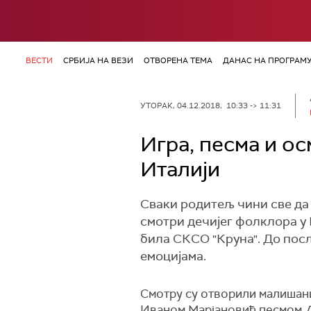
ВЕСТИ
СРБИЈА НА ВЕЗИ
ОТВОРЕНА ТЕМА
ДАНАС НА ПРОГРАМ
УТОРАК, 04.12.2018, 10:33 -> 11:31
Игра, песма и ос
Италији
Сваки родитељ чини све да 
смотри дечијег фолклора у 
била СКСО "Круна". До пос
емоцијама.
Смотру су отворили малишан
Иваном Марјановић песмом
Д