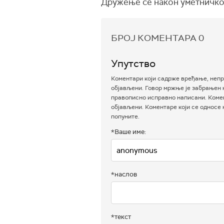
Дружење се након уметничког
БРОЈ КОМЕНТАРА
0
Упутство
Коментари који садрже вређање, непр
објављени. Говор мржње је забрањен н
правописно исправно написани. Комен
објављени. Коментаре који се односе
попуните.
*Ваше име:
*наслов
*текст