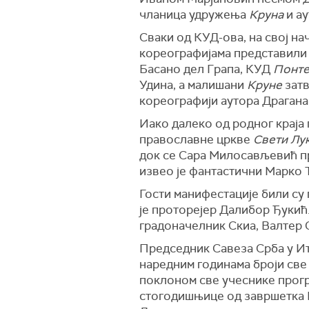
чланица удружења
Круна
и ау
Сваки од КУД-ова, на свој на
кореографијама представили
Басано дел Грапа, КУД
Понте
Удина, а малишани
Круне
зат
кореографији аутора Драган
Иако далеко од родног краја п
православне цркве
Свети Лу
док се Сара Милосављевић п
извео је фантастични Марко 
Гости манифестације били су
је проторејер Далибор Ђукић
градоначелник Скиа, Валтер 
Председник Савеза Срба у Ит
наредним годинама броји све
поклоном све учеснике прогр
стогодишњице од завршетка П