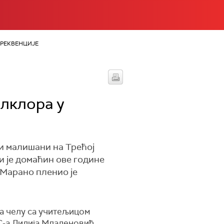
РЕКВЕНЦИЈЕ
олклора у
ли малишани на Трећој
и је домаћин ове године
 Марано пленио је
на челу са учитељицом
ТС-а Лидија Младеновић,