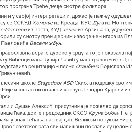
тор програма Треће дечје смотре фолклора.
чин и у својој интерпретацији, држао је пажњу одуше
 су се ССКУД
Хомоље
из Креаца, КУС
Дуга
из Монтеки
с-Мостови
из Трста, КУД
Јелек
из Арзињана, удруже
ворили су смотру премијерним извођењем игара из Вла
а Павловића
Весели жбун
.
равославна вера је дубоко у срцу, а то је показала на
ка
у Вићенци мала Јулија Лазић у маестралном извођ
редставила рецитацијом песме
Отаџбина
Војислава И
Тривунчевић.
 плесачи школе
Stagedoor ASD
Скио, а подршку својим
. Није изостао ни почасни конзул Леандро Кјарели из
Орси.
алији Душан Алексић, присутнима је пожелео да срп
 више ђака, док је председник СКСО
Круна
Бобан Петр
ама у знак сећања на овај дан. Великом поруком мира
рвог светског рата сви малишани послали су целом св