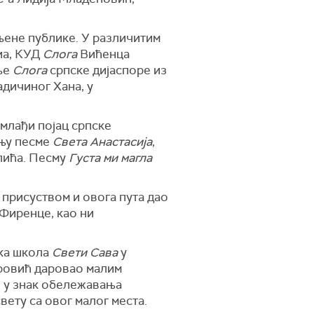
вљене публике. У различитим
а, КУД
Слога
Вићенца
ње
Слога
српске дијаспоре из
дичиног Хана, у
јмлађи појац српске
ењу песме
Света Анастасија
,
лића. Песму
Густа ми магла
 присуством и овога пута дао
 Фиренце, као ни
ска школа
Свети Сава
у
овић даровао малим
, у знак обележавања
ету са овог малог места.