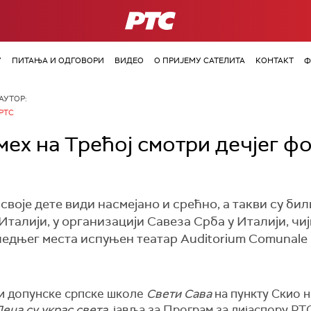
РТС
У
ПИТАЊА И ОДГОВОРИ
ВИДЕО
О ПРИЈЕМУ САТЕЛИТА
КОНТАКТ
Ф
АУТОР:
РТС
мех на Трећој смотри дечјег ф
своје дете види насмејано и срећно, а такви су би
Италији, у организацији Савеза Срба у Италији, чиј
ледњег места испуњен театар Auditorium Comunale
и допунске српске школе
Свети Сава
на пункту Скио 
еца су украс света
, јавља за Програм за дијаспору Р