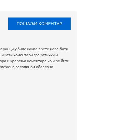
ПОШАЉИ КОМЕНТАР
еранцију било какве врсте неће бити
е имати коментари граматички и
ра и краћења коментара који ће бити
бележена звездицом обавезно