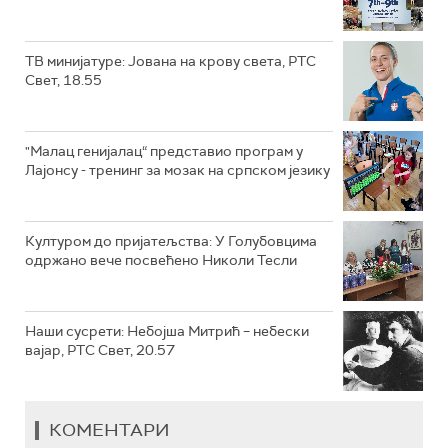
ТВ минијатуре: Јована на крову света, РТС
Свет, 18.55
"Малац генијалац“ представио програм у
Лајонсу - тренинг за мозак на српском језику
Културом до пријатељства: У Голубовцима
одржано вече посвећено Николи Тесли
Наши сусрети: Небојша Митрић – небески
вајар, РТС Свет, 20.57
КОМЕНТАРИ