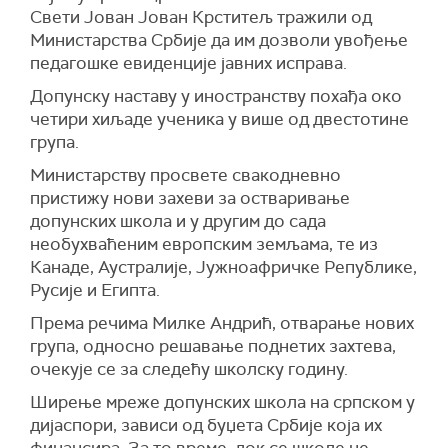
Свети Јован Јован Крститељ тражили од
Министарства Србије да им дозволи увођење
педагошке евиденције јавних исправа.
Допунску наставу у иностранству похађа око
четири хиљаде ученика у више од двестотине
група.
Министарству просвете свакодневно
пристижу нови захеви за остваривање
допунских школа и у другим до сада
необухваћеним европским земљама, те из
Канаде, Аустралије, Јужноафричке Републике,
Русије и Египта.
Према речима Милке Андрић, отварање нових
група, односно решавање поднетих захтева,
очекује се за следећу школску годину.
Ширење мреже допунских школа на српском у
дијаспори, зависи од буџета Србије која их
финансира. За то време, док се школе не