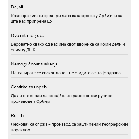
Da, ali...
Како преживети прва три дана катастрофе у Србији, и за
шта нас припрема ЕУ
Dvojnik mog oca
Вероватно свако од нас има свог двојника са којим дели и
сличну ДНК
Nemogućnost tusiranja
Не туширате се сваког дана – не стидите се, то је здраво
Cestitke za uspeh
Да ли сте знали да се најбоље грамофонске ручице
производе у Србији
Re: Eh...
Лесковачка спржа – производ са заштићеним географским
пореклом