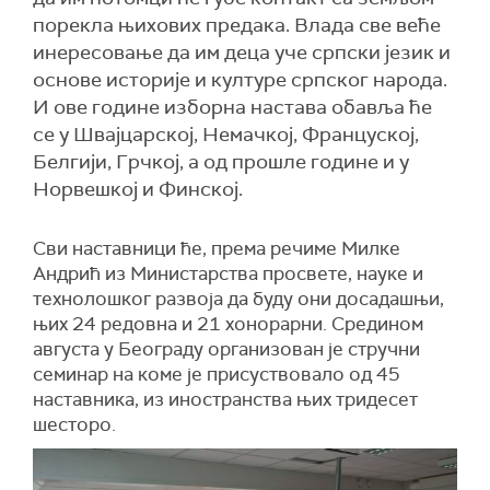
порекла њихових предака. Влада све веће
инересовање да им деца уче српски језик и
основе историје и културе српског народа.
И ове године изборна настава обавља ће
се у Швајцарској, Немачкој, Француској,
Белгији, Грчкој, а од прошле године и у
Норвешкој и Финској.
Сви наставници ће, према речиме Милке
Андрић из Министарства просвете, науке и
технолошког развоја да буду они досадашњи,
њих 24 редовна и 21 хонорарни. Средином
августа у Београду организован је стручни
семинар на коме је присуствовало од 45
наставника, из иностранства њих тридесет
шесторо.