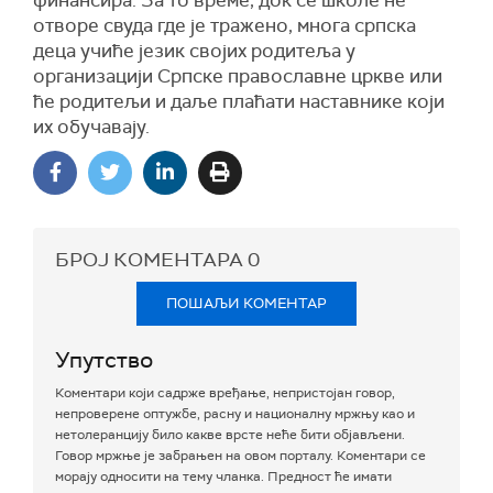
отворе свуда где је тражено, многа српска
деца учиће језик својих родитеља у
организацији Српске православне цркве или
ће родитељи и даље плаћати наставнике који
их обучавају.
БРОЈ КОМЕНТАРА
0
ПОШАЉИ КОМЕНТАР
Упутство
Коментари који садрже вређање, непристојан говор,
непроверене оптужбе, расну и националну мржњу као и
нетолеранцију било какве врсте неће бити објављени.
Говор мржње је забрањен на овом порталу. Коментари се
морају односити на тему чланка. Предност ће имати