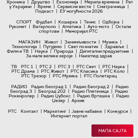
|
|
|
|
Хроника
Друштво
Економија
Мерила времена
Рат
|
|
|
|
у Украјини
Време
Сервисне вести
Сматрачница
|
Подкаст
ЕУ могућности 2026
|
|
|
|
СПОРТ
Фудбал
Кошарка
Тенис
Одбојка
|
|
|
|
Рукомет
Ватерполо
Атлетика
Ауто-мото
Остали
|
спортови
Меморијал РТС
|
|
|
МАГАЗИН
Живот
Занимљивости
Музика
|
|
|
|
Технологијa
Путујемо
Свет познатих
Здравље
|
|
|
|
Филм и ТВ
Наука
Природа
Дигитални предузетник
|
За мале велике хероје
Наизглед здрав
|
|
|
|
|
ТВ
РТС 1
РТС 2
РТС 3
РТС Свет
РТС Наука
|
|
|
|
РТС Драма
РТС Живот
РТС Класика
РТС Коло
|
|
РТС Трезор
РТС Музика
РТС Полетарац
|
|
РАДИО
Радио Београд 1
Радио Београд 2
Радио
|
|
|
Београд 3
Београд 202
Радио Плетеница
Радио
|
|
|
Рокенролер
Радио Џубокс
Радио Вртешка
Радио
|
Џезер
Архив
|
|
|
|
РТС
Контакт
Маркетинг
Јавне набавке
Конкурси
Интернет портал
МАПА САЈТА