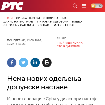
РТС
ВЕСТИ
СРБИЈА НА ВЕЗИ
ОТВОРЕНА ТЕМА
ДАНАС НА ПРОГРАМУ
ПИТАЊА И ОДГОВОРИ
ВИДЕО
О ПРИЈЕМУ САТЕЛИТА
КОНТАКТ
ФРЕКВЕНЦИЈЕ
АУТОР:
ПОНЕДЕЉАК, 12.09.2016,
РТС / РАДА ЂОКИЋ
12:24 -> 15:23
СТОЈАДИНОВИЋ
Нема нових одељења
допунске наставе
И нове генерације Срба у дијаспори настоје
да им потомци не губе контакт са земљом