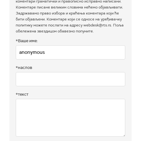
коментари граматички и правописно исправно написани.
Коментаре писане великим словима нећемо објављивати.
Задржавамо право избора и краћења коментара који ће
бити објављени. Коментаре који се односе на уређивачку
политику можете послати на адресу webdesk@rts.rs. Поља
обележена звездицом обавезно попуните.
*Ваше име:
*наслов
*текст