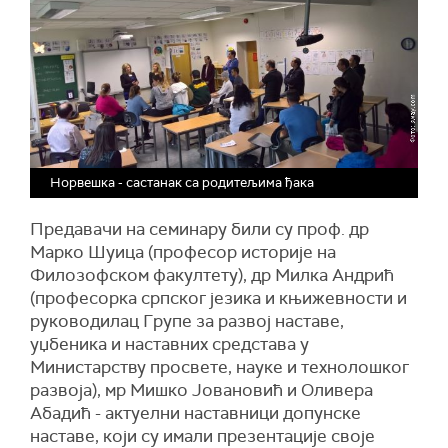
Норвешка - састанак са родитељима ђака
Предавачи на семинару били су проф. др
Марко Шуица (професор историје на
Филозофском факултету), др Милка Андрић
(професорка српског језика и књижевности и
руководилац Групе за развој наставе,
уџбеника и наставних средстава у
Министарству просвете, науке и технолошког
развоја), мр Мишко Јовановић и Оливера
Абадић - актуелни наставници допунске
наставе, који су имали презентације своје