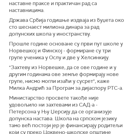
наставне праксе и практичан рад са
наставницима.
Држава Србија годишње издваја из буџета око
сто шеснаест милиона динара за рад
допунских школа у иностранству.
Прошле године основане су први пут школе у
Норвешкој и Финској - формиране су три
групе ученика у Ослу и две у Хелсинкију.
"Захтеву из Норвешке, да се ове године и у
другим годинама ове земље формирају нове
групе, нисмо могли изаћи у сусрет", каже
Милка Андрић за Програм за дијаспору РТС-а.
Министарство просвете такође није
удовољило ни захтевами из САД-а -
Петерсона у Њу Џерсију да се организује
допунска настава. Школа на српском језику
тамо већ постоји јер је финансирају родитељи
који су преко Црквено-школске општине