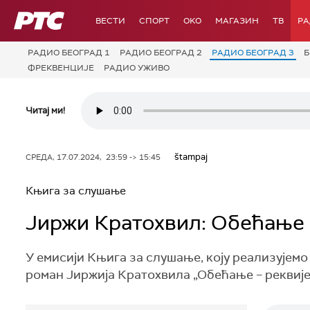
РТС
ВЕСТИ
СПОРТ
OKO
МАГАЗИН
ТВ
Р
РАДИО БЕОГРАД 1
РАДИО БЕОГРАД 2
РАДИО БЕОГРАД 3
Б
ФРЕКВЕНЦИЈЕ
РАДИО УЖИВО
Читај ми!
štampaj
СРЕДА, 17.07.2024, 23:59 -> 15:45
Књига за слушање
Јиржи Кратохвил: Обећање –
У емисији Књига за слушање, коју реализујем
роман Јиржија Кратохвила „Обећање – реквије