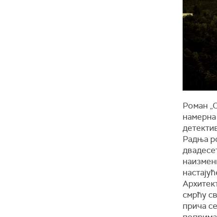
Роман „О
намерна 
детектив
Радња р
двадесет
наизмен
настајућ
Архитект
смрћу св
прича се