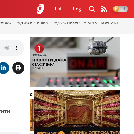
Lat
Eng
УБОКС
РАДИО ВРТЕШКА
РАДИО ЏЕЗЕР
АРХИВ
КОНТАКТ
тити