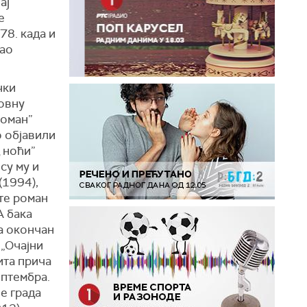
ај
е
78. када и
као
чки
совну
роман”
о објавили
 ноћи”
су му и
(1994),
 те роман
А бака
а окончан
 „Очајни
ита прича
ептембра.
е града