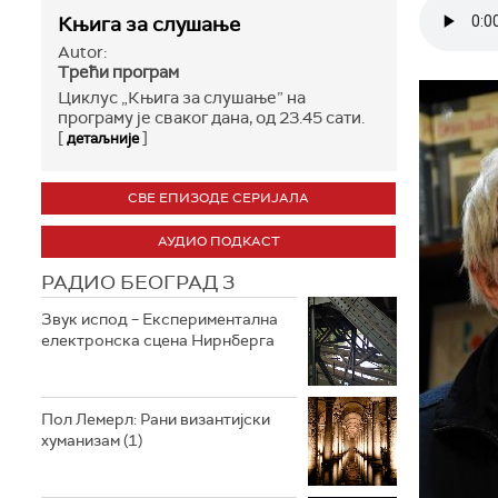
Књига за слушање
Autor:
Трећи програм
Циклус „Књига за слушање” на
програму је сваког дана, од 23.45 сати.
[
]
детаљније
СВЕ ЕПИЗОДЕ СЕРИЈАЛА
АУДИО ПОДКАСТ
РАДИО БЕОГРАД 3
Звук испод – Експериментална
електронска сцена Нирнберга
Пол Лемерл: Рани византијски
хуманизам (1)