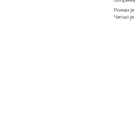
поприма
Роман је
Читао ј