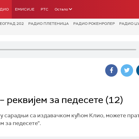
АДИО
ЕМИСИЈЕ
РТС
Остало
ЕОГРАД 202
РАДИО ПЛЕТЕНИЦА
РАДИО РОКЕНРОЛЕР
РАДИО Џ
 реквијем за педесете (12)
о у сарадњи са издавачком кућом Клио, можете пра
м за педесете”.