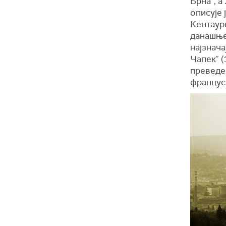
Брна”, а
описује 
Кентаури
данашње 
најзнача
Чапек” (
преведен
француск