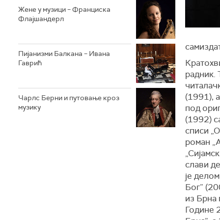
Жене у музици – Франциска
Флајшандерл
самиздат
Пијанизми Балкана – Ивана
Кратохви
Гаврић
радник. 
читалачк
(1991), 
Чарлс Берни и путовање кроз
музику
под ори
(1992) с
списи „О
роман „А
„Сијамск
слави де
је делом
Бог” (20
из Брна 
Године 2