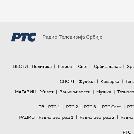
Радио Телевизија Србије
|
|
|
|
ВЕСТИ
Политика
Регион
Свет
Србија данас
Хр
|
|
СПОРТ
Фудбал
Кошарка
Тен
|
|
|
МАГАЗИН
Живот
Занимљивости
Музика
Техноло
|
|
|
|
ТВ
РТС 1
РТС 2
РТС 3
РТС Свет
РТ
|
|
РАДИО
Радио Београд 1
Радио Београд 2
Радио
РТС