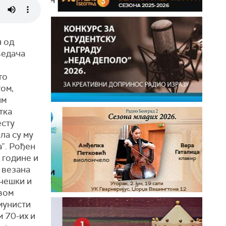
н од
ведача
то
ом,
им
тка
есту
ла су му
”. Рођен
. године и
 везана
 чешки и
вом
мунисти
м 70-их и