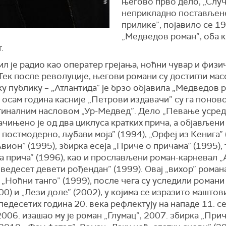
његово прво дело, „Случ
неприкладно постављен
прилике”, појавило се 19
„Медведов роман”, оба 
.
л је радио као оператер грејања, ноћни чувар и физи
Тек после револуције, његови романи су достигли ма
у публику – „Атлантида” је брзо објавила „Медведов 
а осам година касније „Петрови издавачи” су га понов
гиналним насловом „Ур-Медвед”. Дело „Певање усред
ачињено је од два циклуса кратких прича, а објављени 
 постмодерно, љубави моја” (1994), „Орфеј из Кенига” 
вион” (1995), збирка есеја „Приче о причама” (1995),
а прича” (1996), као и прослављени роман-карневал „
ведесет девети рођендан” (1999). Овај „вихор” роман
 „Ноћни танго” (1999), после чега су уследили романи
00) и „Лези доле” (2002), у којима се изразито маштов
педесетих година 20. века рефлектују на нападе 11. с
006. изашао му је роман „Глумац”, 2007. збирка „Прич