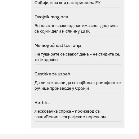
Србији, и за шта нас припрема ЕУ
Dvojnik mog oca
Вероватно свако од нас има свог двојника
са којим дели и сличну ДНК
Nemogućnost tusiranja
Не туширате се сваког дана – не стидите се,
то је здраво
Cestitke za uspeh
Да ли сте знали да се најбоље грамофонске
ручице производе у Србији
Re: Eh...
Лесковачка спржа – производ са
заштићеним географским пореклом