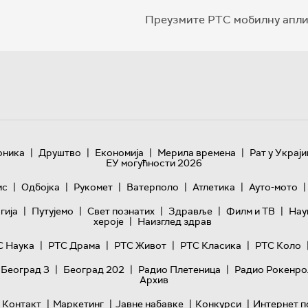
Преузмите РТС мобилну апли
|
|
|
|
оника
Друштво
Економија
Мерила времена
Рат у Украји
ЕУ могућности 2026
|
|
|
|
|
|
ис
Одбојка
Рукомет
Ватерполо
Атлетика
Ауто-мото
|
|
|
|
|
гијa
Путујемо
Свет познатих
Здравље
Филм и ТВ
Нау
|
хероје
Наизглед здрав
|
|
|
|
С Наука
РТС Драма
РТС Живот
РТС Класика
РТС Коло
|
|
|
 Београд 3
Београд 202
Радио Плетеница
Радио Рокенро
Архив
|
|
|
|
Контакт
Маркетинг
Јавне набавке
Конкурси
Интернет п