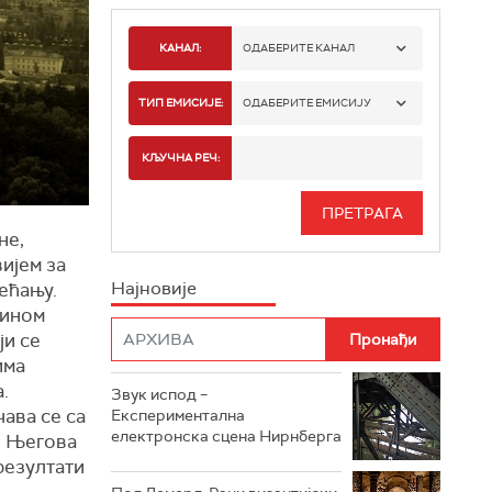
КАНАЛ:
ОДАБЕРИТЕ КАНАЛ
РАДИО БЕОГРАД 1
ТИП ЕМИСИЈЕ:
ОДАБЕРИТЕ ЕМИСИЈУ
РАДИО БЕОГРАД 2
СПОРТ
КЉУЧНА РЕЧ:
РАДИО БЕОГРАД 3
СЕРИЈА
не,
БЕОГРАД 202
ИНФО
ијем за
Најновије
ећању.
РАДИО ПЛЕТЕНИЦА
ФИЛМ
дином
ји се
РАДИО РОКЕНРОЛЕР
има
РАДИО ЏУБОКС
.
Звук испод –
ава се са
Експериментална
РАДИО ВРТЕШКА
електронска сцена Нирнберга
. Његова
резултати
РАДИО ЏЕЗЕР