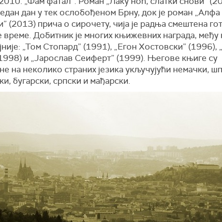
 2010. „Фам фатал”. Роман „Лаку ноћ, слатки снови” (2
један дан у тек ослобођеном Брну, док је роман „Алфа
” (2013) прича о сирочету, чија је радња смештена го
време. Добитник је многих књижевних награда, међу 
јније: „Том Стопард” (1991), „Егон Хостовски” (1996),
1998) и „Јарослав Сеиферт” (1999). Његове књиге су
е на неколико страних језика укључујући немачки, шп
и, бугарски, српски и мађарски.