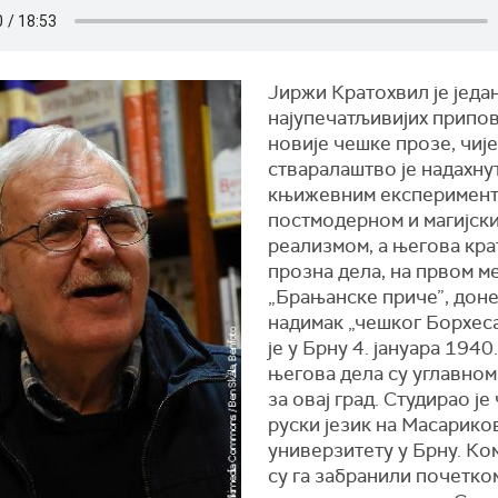
Јиржи Кратохвил је једа
најупечатљивијих припо
новије чешке прозе, чије
стваралаштво је надахну
књижевним експеримент
постмодерном и магијск
реализмом, а његова кра
прозна дела, на првом м
„Брањанске приче”, доне
надимак „чешког Борхеса
је у Брну 4. јануара 1940
његова дела су углавном
за овај град. Студирао је
руски језик на Масарико
универзитету у Брну. Ко
су га забранили почетко