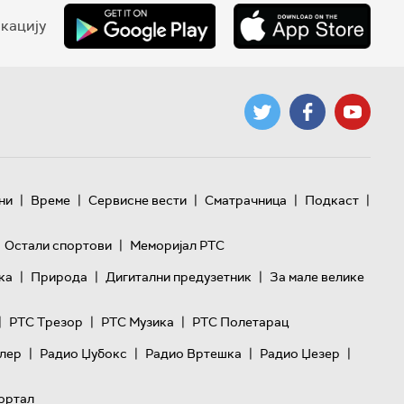
кацију
|
|
|
|
|
ни
Време
Сервисне вести
Сматрачница
Подкаст
|
Остали спортови
Меморијал РТС
|
|
|
ка
Природа
Дигитални предузетник
За мале велике
|
|
|
РТС Трезор
РТС Музика
РТС Полетарац
|
|
|
|
лер
Радио Џубокс
Радио Вртешка
Радио Џезер
ортал