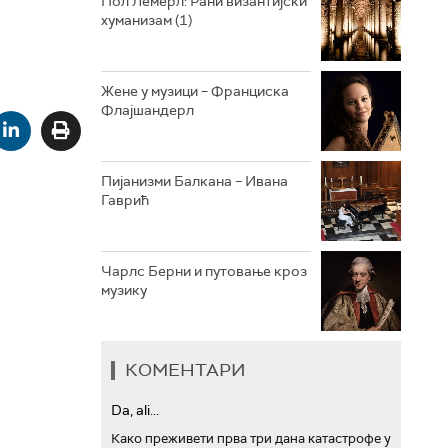
Пол Лемерл: Рани византијски
хуманизам (1)
АРХИВ
Жене у музици – Франциска
Флајшандерл
Пијанизми Балкана – Ивана
Гаврић
Чарлс Берни и путовање кроз
музику
КОМЕНТАРИ
Da, ali...
Како преживети прва три дана катастрофе у