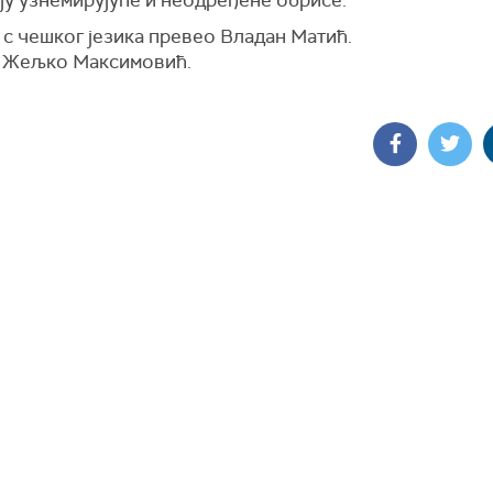
ју узнемирујуће и неодређене обрисе.
 с чешког језика превео Владан Матић.
е Жељко Максимовић.