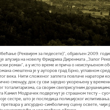
бећање (Реквијем за педесете)”, објављен 2009. годи
је алузија на новелу Фридриха Диренмата „Залог Рекв
ски роман”, а у исто време и прича о неиспуњеном об
омана смештена је у ауторов град Брно, углавном сре
ог века. Нити сложеног заплета повлаче наратори ко
ично смењују, док су сви заједно укорењену у времен
ег тоталитаризма, са својим свеприсутним доушницима
а Камил Модрачек подвргнут је страшном тесту – суоч
оје сестре, што је последица полицијског испитивања
 претвара у апсурдно-симболичну сцену освете, чији 