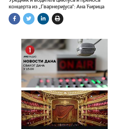
концерта из „Гварнеријуса”: Ана Ћирица