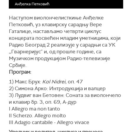
Анђелка Петковић
Наступом виолончелисткиње Анђелке
Петковић, уз клавирску сарадњу Вере
Гаталице, настављамо четврти циклус
концерата посвећен младим уметницима, који
Радио Београд 2 реализује у сарадњи са УК
,,Гварнеријус” и, од прошле године, са
Музичком продукцијом Радио-телевизије
Србије.
Програм:
1) Макс Брух:
Kol Nidrei
, оп. 47
2) Симона Арко: Интродукција и валцер
3) Лудвиг ван Бетовен: Соната за виолончело
и клавир бр. 3, оп. 69, А-дур
I Allegro ma non tanto
II Scherzo. Allegro molto
III Adagio cantabile - Allegro vivace
Уредник и водитељ циклуса и преноса