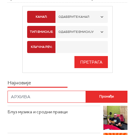
КАНАЛ:
ОДАБЕРИТЕ КАНАЛ
РАДИО БЕОГРАД 1
ТИП ЕМИСИЈЕ:
ОДАБЕРИТЕ ЕМИСИЈУ
РАДИО БЕОГРАД 2
СПОРТ
КЉУЧНА РЕЧ:
РАДИО БЕОГРАД 3
СЕРИЈА
БЕОГРАД 202
ИНФО
Најновије
РАДИО ПЛЕТЕНИЦА
ФИЛМ
РАДИО РОКЕНРОЛЕР
РАДИО ЏУБОКС
Блуз музика и сродни правци
РАДИО ВРТЕШКА
РАДИО ЏЕЗЕР