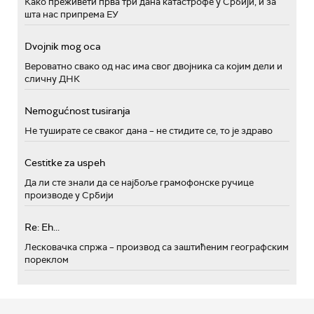
Како преживети прва три дана катастрофе у Србији, и за
шта нас припрема ЕУ
Dvojnik mog oca
Вероватно свако од нас има свог двојника са којим дели и
сличну ДНК
Nemogućnost tusiranja
Не туширате се сваког дана – не стидите се, то је здраво
Cestitke za uspeh
Да ли сте знали да се најбоље грамофонске ручице
производе у Србији
Re: Eh...
Лесковачка спржа – производ са заштићеним географским
пореклом