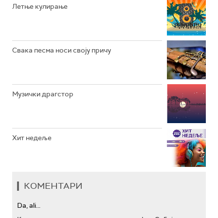
Летње кулирање
АРХИВ
Свака песма носи своју причу
Музички драгстор
Хит недеље
КОМЕНТАРИ
Da, ali...