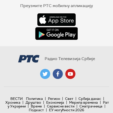
Преузмите РТС мобилну апликацију
Радио Телевизија Србије
|
|
|
|
ВЕСТИ
Политика
Регион
Свет
Србија данас
|
|
|
|
Хроника
Друштво
Економија
Мерила времена
Рат
|
|
|
|
у Украјини
Време
Сервисне вести
Сматрачница
|
Подкаст
ЕУ могућности 2026