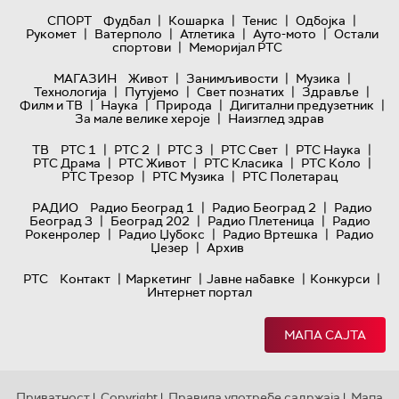
|
|
|
|
СПОРТ
Фудбал
Кошарка
Тенис
Одбојка
|
|
|
|
Рукомет
Ватерполо
Атлетика
Ауто-мото
Остали
|
спортови
Меморијал РТС
|
|
|
МАГАЗИН
Живот
Занимљивости
Музика
|
|
|
|
Технологијa
Путујемо
Свет познатих
Здравље
|
|
|
|
Филм и ТВ
Наука
Природа
Дигитални предузетник
|
За мале велике хероје
Наизглед здрав
|
|
|
|
|
ТВ
РТС 1
РТС 2
РТС 3
РТС Свет
РТС Наука
|
|
|
|
РТС Драма
РТС Живот
РТС Класика
РТС Коло
|
|
РТС Трезор
РТС Музика
РТС Полетарац
|
|
РАДИО
Радио Београд 1
Радио Београд 2
Радио
|
|
|
Београд 3
Београд 202
Радио Плетеница
Радио
|
|
|
Рокенролер
Радио Џубокс
Радио Вртешка
Радио
|
Џезер
Архив
|
|
|
|
РТС
Контакт
Маркетинг
Јавне набавке
Конкурси
Интернет портал
МАПА САЈТА
Приватност
Copyright
Правила употребе садржаја
Мапа
|
|
|