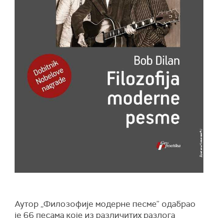
Аутор „Филозофије модерне песме” одабрао
је 66 песама које из различитих разлога