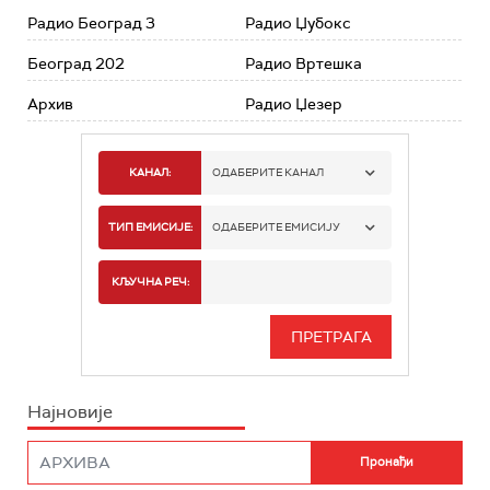
Радио Београд 3
Радио Џубокс
Београд 202
Радио Вртешка
Архив
Радио Џезер
КАНАЛ:
ОДАБЕРИТЕ КАНАЛ
РАДИО БЕОГРАД 1
ТИП ЕМИСИЈЕ:
ОДАБЕРИТЕ ЕМИСИЈУ
РАДИО БЕОГРАД 2
СПОРТ
КЉУЧНА РЕЧ:
РАДИО БЕОГРАД 3
СЕРИЈА
БЕОГРАД 202
ИНФО
Најновије
РАДИО ПЛЕТЕНИЦА
ФИЛМ
РАДИО РОКЕНРОЛЕР