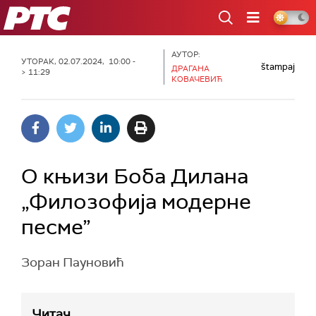
РТС
АУТОР:
УТОРАК, 02.07.2024, 10:00 -
štampaj
ДРАГАНА
> 11:29
КОВАЧЕВИЋ
О књизи Боба Дилана
„Филозофија модерне
песме”
Зоран Пауновић
Читач