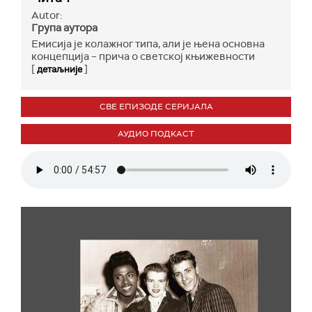
Autor:
Група аутора
Емисија је колажног типа, али је њена основна
концепција – прича о светској књижевности
[
]
детаљније
СВЕ ЕПИЗОДЕ СЕРИЈАЛА
АУДИО ПОДКАСТ