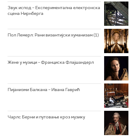
РАДИО ЏУБОКС
Звук испод – Експериментална електронска
сцена Нирнберга
РАДИО ВРТЕШКА
РАДИО ЏЕЗЕР
Пол Лемерл: Рани византијски хуманизам (1)
АРХИВ
Жене у музици – Франциска Флајшандерл
Пијанизми Балкана – Ивана Гаврић
Чарлс Берни и путовање кроз музику