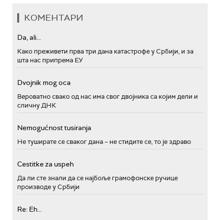
КОМЕНТАРИ
Da, ali...
Како преживети прва три дана катастрофе у Србији, и за
шта нас припрема ЕУ
Dvojnik mog oca
Вероватно свако од нас има свог двојника са којим дели и
сличну ДНК
Nemogućnost tusiranja
Не туширате се сваког дана – не стидите се, то је здраво
Cestitke za uspeh
Да ли сте знали да се најбоље грамофонске ручице
производе у Србији
Re: Eh...