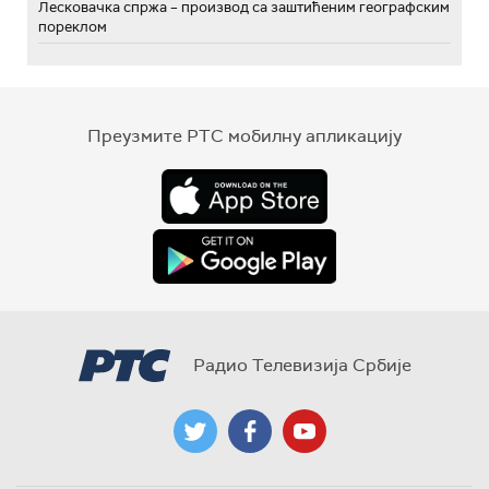
Лесковачка спржа – производ са заштићеним географским
пореклом
Преузмите РТС мобилну апликацију
Радио Телевизија Србије