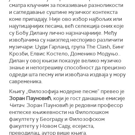
сматра кључним за показивање разноликости
и сагледавање суштине музичког контекста
коме припадају. Није ово избор најбољих или
најутицајнијих песама, већ селекција оних које
су Бобу Дилану лично најзначајниије. Међу
извођачима су наизглед неспојиво различити
музичари: Џуди Гарланд, група The Clash, Бинг
Крозби, Елвис Костело, Доменико Модуњо..
Дилан у овој књизи показује велико музичко
знање и непогрешиву способност да прецизно
одреди шта песму или извођача издваја у мору
савременика.
Књигу „Филозофија модерне песме” превео је
Зоран Пауновић
, који је гост данашње емисије
Читач
. Зоран Пауновић је редовни професор
енглеске књижевности на Филолошком
факултету у Београду и Филозофском
факултету у Новом Саду, есејиста,
преводилац, аутор више књига.