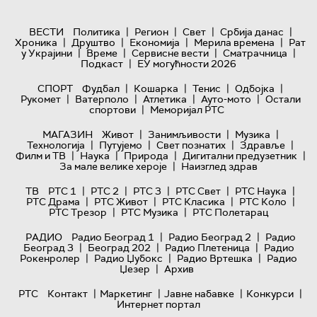
|
|
|
|
ВЕСТИ
Политика
Регион
Свет
Србија данас
|
|
|
|
Хроника
Друштво
Економија
Мерила времена
Рат
|
|
|
|
у Украјини
Време
Сервисне вести
Сматрачница
|
Подкаст
ЕУ могућности 2026
|
|
|
|
СПОРТ
Фудбал
Кошарка
Тенис
Одбојка
|
|
|
|
Рукомет
Ватерполо
Атлетика
Ауто-мото
Остали
|
спортови
Меморијал РТС
|
|
|
МАГАЗИН
Живот
Занимљивости
Музика
|
|
|
|
Технологијa
Путујемо
Свет познатих
Здравље
|
|
|
|
Филм и ТВ
Наука
Природа
Дигитални предузетник
|
За мале велике хероје
Наизглед здрав
|
|
|
|
|
ТВ
РТС 1
РТС 2
РТС 3
РТС Свет
РТС Наука
|
|
|
|
РТС Драма
РТС Живот
РТС Класика
РТС Коло
|
|
РТС Трезор
РТС Музика
РТС Полетарац
|
|
РАДИО
Радио Београд 1
Радио Београд 2
Радио
|
|
|
Београд 3
Београд 202
Радио Плетеница
Радио
|
|
|
Рокенролер
Радио Џубокс
Радио Вртешка
Радио
|
Џезер
Архив
|
|
|
|
РТС
Контакт
Маркетинг
Јавне набавке
Конкурси
Интернет портал