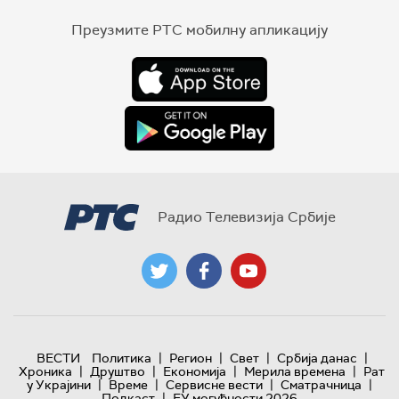
Преузмите РТС мобилну апликацију
Радио Телевизија Србије
|
|
|
|
ВЕСТИ
Политика
Регион
Свет
Србија данас
|
|
|
|
Хроника
Друштво
Економија
Мерила времена
Рат
|
|
|
|
у Украјини
Време
Сервисне вести
Сматрачница
|
Подкаст
ЕУ могућности 2026