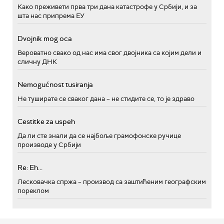
Како преживети прва три дана катастрофе у Србији, и за
шта нас припрема ЕУ
Dvojnik mog oca
Вероватно свако од нас има свог двојника са којим дели и
сличну ДНК
Nemogućnost tusiranja
Не туширате се сваког дана – не стидите се, то је здраво
Cestitke za uspeh
Да ли сте знали да се најбоље грамофонске ручице
производе у Србији
Re: Eh...
Лесковачка спржа – производ са заштићеним географским
пореклом