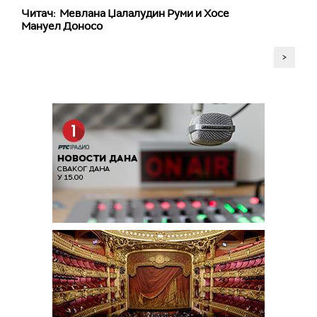
Читач: Мевлана Џалалудин Руми и Хосе
Мануел Доносо
>