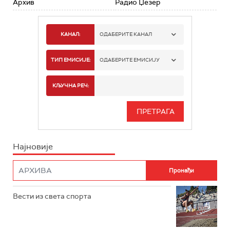
Архив
Радио Џезер
КАНАЛ:
ОДАБЕРИТЕ КАНАЛ
РАДИО БЕОГРАД 1
ТИП ЕМИСИЈЕ:
ОДАБЕРИТЕ ЕМИСИЈУ
РАДИО БЕОГРАД 2
СПОРТ
КЉУЧНА РЕЧ:
РАДИО БЕОГРАД 3
СЕРИЈА
БЕОГРАД 202
ИНФО
Најновије
РАДИО ПЛЕТЕНИЦА
ФИЛМ
РАДИО РОКЕНРОЛЕР
РАДИО ЏУБОКС
Вести из света спорта
РАДИО ВРТЕШКА