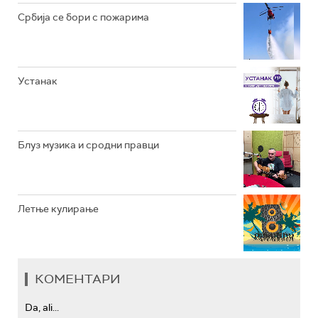
РАДИО ЏЕЗЕР
Србија се бори с пожарима
АРХИВ
Устанак
Блуз музика и сродни правци
Летње кулирање
КОМЕНТАРИ
Da, ali...