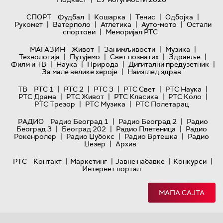
|
|
|
|
СПОРТ
Фудбал
Кошарка
Тенис
Одбојка
|
|
|
|
Рукомет
Ватерполо
Атлетика
Ауто-мото
Остали
|
спортови
Меморијал РТС
|
|
|
МАГАЗИН
Живот
Занимљивости
Музика
|
|
|
|
Технологијa
Путујемо
Свет познатих
Здравље
|
|
|
|
Филм и ТВ
Наука
Природа
Дигитални предузетник
|
За мале велике хероје
Наизглед здрав
|
|
|
|
|
ТВ
РТС 1
РТС 2
РТС 3
РТС Свет
РТС Наука
|
|
|
|
РТС Драма
РТС Живот
РТС Класика
РТС Коло
|
|
РТС Трезор
РТС Музика
РТС Полетарац
|
|
РАДИО
Радио Београд 1
Радио Београд 2
Радио
|
|
|
Београд 3
Београд 202
Радио Плетеница
Радио
|
|
|
Рокенролер
Радио Џубокс
Радио Вртешка
Радио
|
Џезер
Архив
|
|
|
|
РТС
Контакт
Маркетинг
Јавне набавке
Конкурси
Интернет портал
МАПА САЈТА