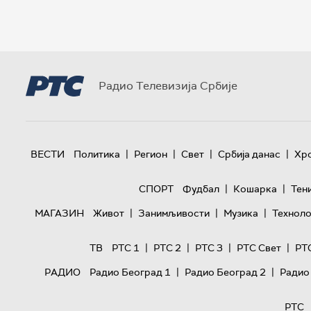
Радио Телевизија Србије
|
|
|
|
ВЕСТИ
Политика
Регион
Свет
Србија данас
Хр
|
|
СПОРТ
Фудбал
Кошарка
Тен
|
|
|
МАГАЗИН
Живот
Занимљивости
Музика
Техноло
|
|
|
|
ТВ
РТС 1
РТС 2
РТС 3
РТС Свет
РТ
|
|
РАДИО
Радио Београд 1
Радио Београд 2
Радио
РТС