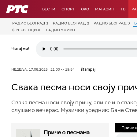
РТС
ВЕСТИ
СПОРТ
OKO
МАГАЗИН
ТВ
Р
РАДИО БЕОГРАД 1
РАДИО БЕОГРАД 2
РАДИО БЕОГРАД 3
Б
ФРЕКВЕНЦИЈЕ
РАДИО УЖИВО
Читај ми!
štampaj
НЕДЕЉА, 17.08.2025, 21:00 -> 19:54
Свака песма носи своју при
Свака песма носи своју причу, али се и о сва
слушамо вечерас. Музички уредник: Бане Сте
Приче о
Приче о песмама