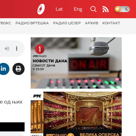
Lat
Eng
УБОКС
РАДИО ВРТЕШКА
РАДИО ЏЕЗЕР
АРХИВ
КОНТАКТ
ке од њих