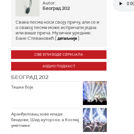
Autor:
Београд 202
Свака песма носи своју причу, али се и
о свакој песми може испричати једна
или више прича. Музички уредник:
Бане Стевановић [
]
детаљније
СВЕ ЕПИЗОДЕ СЕРИЈАЛА
АУДИО ПОДКАСТ
БЕОГРАД 202
Тешке боје
Аранђеловац зове младе
бендове, Шид ауторске, а Космај
уметнике