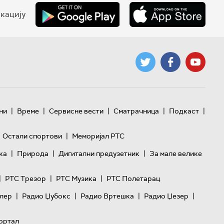
кацију
|
|
|
|
|
ни
Време
Сервисне вести
Сматрачница
Подкаст
|
Остали спортови
Меморијал РТС
|
|
|
ка
Природа
Дигитални предузетник
За мале велике
|
|
|
РТС Трезор
РТС Музика
РТС Полетарац
|
|
|
|
лер
Радио Џубокс
Радио Вртешка
Радио Џезер
ортал