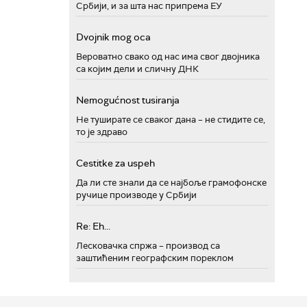
Србији, и за шта нас припрема ЕУ
Dvojnik mog oca
Вероватно свако од нас има свог двојника
са којим дели и сличну ДНК
Nemogućnost tusiranja
Не туширате се сваког дана – не стидите се,
то је здраво
Cestitke za uspeh
Да ли сте знали да се најбоље грамофонске
ручице производе у Србији
Re: Eh...
Лесковачка спржа – производ са
заштићеним географским пореклом