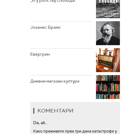
,,И у ропству слобода!“
АРХИВ
Јоханес Брамс
Евергрин
Дневни магазин културе
КОМЕНТАРИ
Da, ali...
Како преживети прва три дана катастрофе у