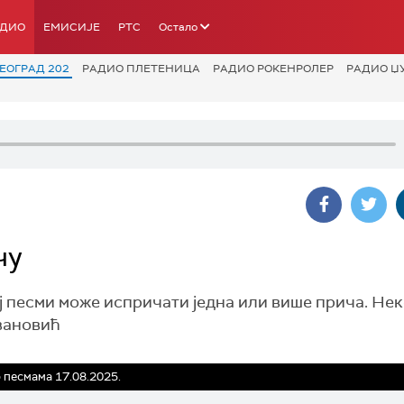
АДИО
ЕМИСИЈЕ
РТС
Остало
ЕОГРАД 202
РАДИО ПЛЕТЕНИЦА
РАДИО РОКЕНРОЛЕР
РАДИО Џ
чу
кој песми може испричати једна или више прича. Не
вановић
 песмама 17.08.2025.