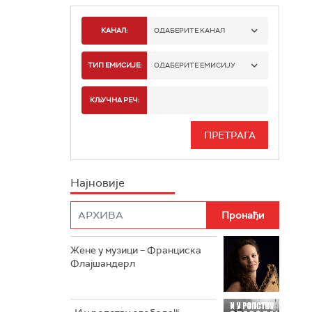
КАНАЛ:
ОДАБЕРИТЕ КАНАЛ
РАДИО БЕОГРАД 1
ТИП ЕМИСИЈЕ:
ОДАБЕРИТЕ ЕМИСИЈУ
РАДИО БЕОГРАД 2
СПОРТ
КЉУЧНА РЕЧ:
РАДИО БЕОГРАД 3
СЕРИЈА
БЕОГРАД 202
ИНФО
Најновије
РАДИО ПЛЕТЕНИЦА
ФИЛМ
РАДИО РОКЕНРОЛЕР
РАДИО ЏУБОКС
Жене у музици – Франциска
Флајшандерл
РАДИО ВРТЕШКА
РАДИО ЏЕЗЕР