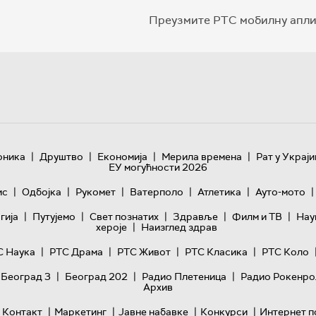
Преузмите РТС мобилну апли
|
|
|
|
оника
Друштво
Економија
Мерила времена
Рат у Украји
ЕУ могућности 2026
|
|
|
|
|
|
ис
Одбојка
Рукомет
Ватерполо
Атлетика
Ауто-мото
|
|
|
|
|
гијa
Путујемо
Свет познатих
Здравље
Филм и ТВ
Нау
|
хероје
Наизглед здрав
|
|
|
|
С Наука
РТС Драма
РТС Живот
РТС Класика
РТС Коло
|
|
|
 Београд 3
Београд 202
Радио Плетеница
Радио Рокенро
Архив
|
|
|
|
Контакт
Маркетинг
Јавне набавке
Конкурси
Интернет п