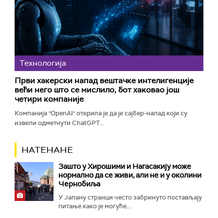
Технологијa
Први хакерски напад вештачке интелигенције
већи него што се мислило, бот хаковао још
четири компаније
Компанија "OpenAI" открила је да је сајбер-напад који су
извели одметнути ChatGPT...
НАТЕНАНЕ
Зашто у Хирошими и Нагасакију може
нормално да се живи, али не и у околини
Чернобиља
У Јапану странци често забринуто постављају
питање како је могуће...