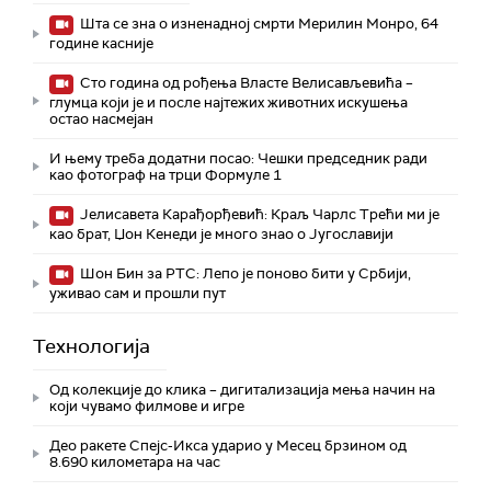
Шта се зна о изненадној смрти Мерилин Монро, 64
године касније
Сто година од рођења Власте Велисављевића –
глумца који је и после најтежих животних искушења
остао насмејан
И њему треба додатни посао: Чешки председник ради
као фотограф на трци Формуле 1
Јелисавета Карађорђевић: Краљ Чарлс Трећи ми је
као брат, Џон Кенеди је много знао о Југославији
Шон Бин за РТС: Лепо је поново бити у Србији,
уживао сам и прошли пут
Технологијa
Од колекције до клика – дигитализација мења начин на
који чувамо филмове и игре
Део ракете Спејс-Икса ударио у Месец брзином од
8.690 километара на час