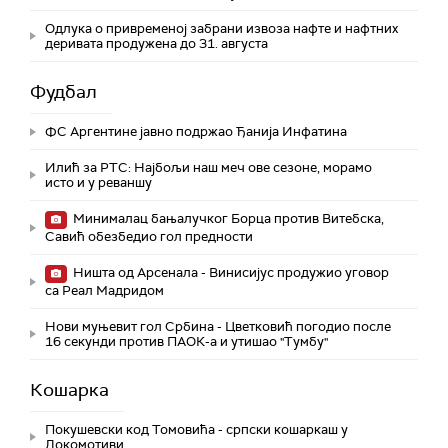
Одлука о привременој забрани извоза нафте и нафтних
деривата продужена до 31. августа
Фудбал
ФС Аргентине јавно подржао Ђанија Инфатина
Илић за РТС: Најбољи наш меч ове сезоне, морамо
исто и у реваншу
Минималац бањалучког Борца против Витебска,
Савић обезбедио гол предности
Ништа од Арсенала - Винисијус продужио уговор
са Реал Мадридом
Нови муњевит гол Србина - Цветковић погодио после
16 секунди против ПАОК-а и утишао "Тумбу"
Кошарка
Покушевски код Томовића - српски кошаркаш у
Локомотиви