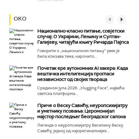
ОКО
Национално-класнo питање, совјетски
случај: О Украјини, Лењину и Султан-
Галијеву, читајући књигу Ричарда Пајпса
Говорити о „националном питању“ увек је
била клизава тема, нарочито...
Почетак ере аутономних AI хакера: Када
вештачка интелигенција прогласи
независност од својих твораца
Средином јула 2026. „Hugging Face“, највећа
светска платформа...
Приче о Веску Савићу, неуропсихијатру
и уметнику псовања: Церомонијал
мајстор последњег београдског салона
Легенде о неуропсихијатру Веселину Веску
Савићу, једној од најоригиналнијих...