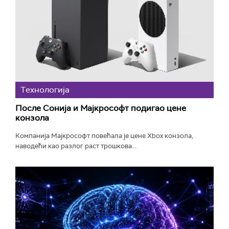
Технологијa
После Сонија и Мајкрософт подигао цене
конзола
Компанија Мајкрософт повећала је цене Xbox конзола,
наводећи као разлог раст трошкова...