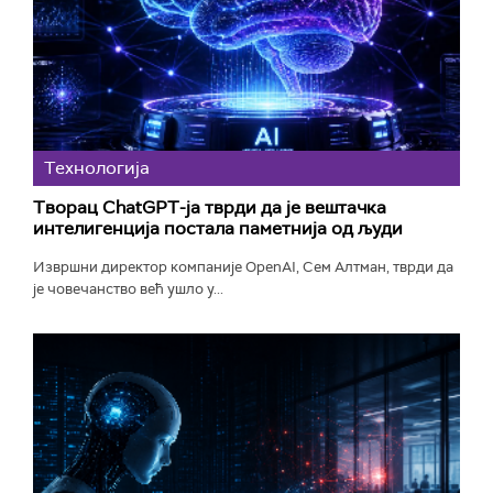
Технологијa
Творац ChatGPT-ја тврди да је вештачка
интелигенција постала паметнија од људи
Извршни директор компаније OpenAI, Сем Алтман, тврди да
је човечанство већ ушло у...