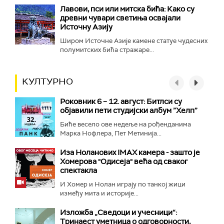
Лавови, пси или митска бића: Како су
древни чувари светиња освајали
Источну Азију
Широм Источне Азије камене статуе чудесних
полумитских бића стражаре...
КУЛТУРНО
Роковник 6 – 12. август: Битлси су
објавили пети студијски албум ”Хелп”
Биће весело ове недеље на рођенданима
Марка Нофлера, Пет Метинија...
Иза Ноланових IMAX камера - зашто је
Хомерова "Одисеја" већа од сваког
спектакла
И Хомер и Нолан играју по танкој жици
између мита и историје...
Изложба „Сведоци и учесници“:
Тринаест уметница о одговорности,