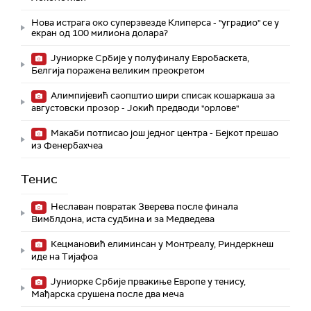
Нова истрага око суперзвезде Клиперса - "уградио" се у
екран од 100 милиона долара?
Јуниорке Србије у полуфиналу Евробаскета,
Белгија поражена великим преокретом
Алимпијевић саопштио шири списак кошаркаша за
августовски прозор - Јокић предводи "орлове"
Макаби потписао још једног центра - Бејкот прешао
из Фенербахчеа
Тенис
Неславан повратак Зверева после финала
Вимблдона, иста судбина и за Медведева
Кецмановић елиминсан у Монтреалу, Риндеркнеш
иде на Тијафоа
Јуниорке Србије првакиње Европе у тенису,
Мађарска срушена после два меча