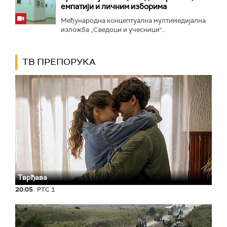
емпатији и личним изборима
Међународна концептуална мултимедијална
изложба „Сведоци и учесници"...
ТВ ПРЕПОРУКА
Тврђава
20:05
РТС 1