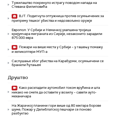
Тужилаштво покренуло истрагу поводом напада на
Стевана Филиповића
ВЈТ: Подигнута оптужница против осумњичених за
припрему тешког убиства и недозвољено оружје
Европол: У Србији и Немачкој ухапшена тројица
кријумчара миграната из Сирије, незаконито зарадили
875.000 евра
Пожари на више места у Србији – у гашењу помажу
и хеликоптери МУП-а
Саслушање због убиства на Карабурми, осумњичени се
бранили ћутањем
Друштво
Како расхладити аутомобил током врућина и шта
никако не смете да оставите у возилу – савети ауто-
механичара
На Жарачкој планини гори више од 80 хектара борове
шуме; Пожар у Делиблатској пешчари се поново
разбуктао