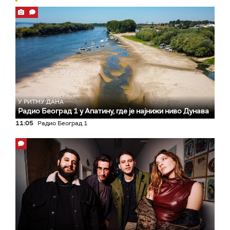
У РИТМУ ДАНА
Радио Београд 1 у Апатину, где је најнижи ниво Дунава
11:05
Радио Београд 1