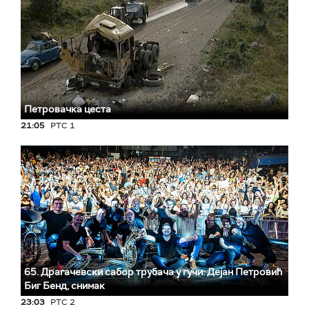
Петровачка цеста
21:05
РТС 1
65. Драгачевски сабор трубача у гучи: Дејан Петровић
Биг Бeнд, снимак
23:03
РТС 2