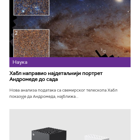
Наука
Хабл направио најдетаљнији портрет
Андромеде до сада
Нова анализа података са свемирског телескопа Хабл
показује да Андромеда, најближа...