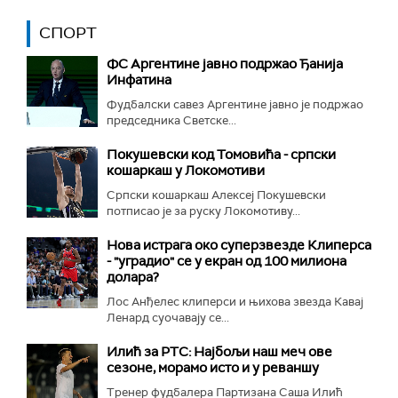
СПОРТ
ФС Аргентине јавно подржао Ђанија
Инфатина
Фудбалски савез Аргентине јавно је подржао
председника Светске...
Покушевски код Томовића - српски
кошаркаш у Локомотиви
Српски кошаркаш Алексеј Покушевски
потписао је за руску Локомотиву...
Нова истрага око суперзвезде Клиперса
- "уградио" се у екран од 100 милиона
долара?
Лос Анђелес клиперси и њихова звезда Кавај
Ленард суочавају се...
Илић за РТС: Најбољи наш меч ове
сезоне, морамо исто и у реваншу
Тренер фудбалера Партизана Саша Илић