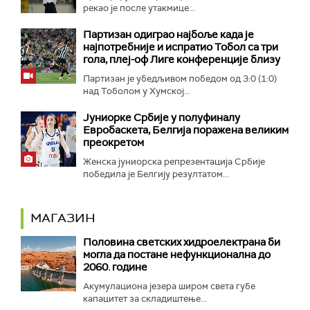
рекао је после утакмице...
Партизан одиграо најбоље када је
најпотребније и испратио Тобол са три
гола, плеј-оф Лиге конференције близу
Партизан је убедљивом победом од 3:0 (1:0)
над Тоболом у Хумској...
Јуниорке Србије у полуфиналу
Евробаскета, Белгија поражена великим
преокретом
Женска јуниорска репрезентација Србије
победила је Белгију резултатом...
МАГАЗИН
Половина светских хидроелектрана би
могла да постане нефункционална до
2060. године
Акумулациона језера широм света губе
капацитет за складиштење...