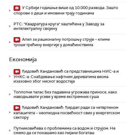
У Србији годишње више од 10.000 развода: Зашто
спорови о деци и имовини трају годинама
РТС: "Квадратура круга" заштићена у Заводу за
интелектуалну својину
Апел за рационалну потрошњу струје – климе
троше трећину енергије у домаћинствима
Економија
Ђедовић Хандановић са представницима НИС-а и
УНКС-а: Снабдевање нафтним дериватима веома
изазовно због ниског водостаја
Топлотни талас без падавина угрожава приносе, како
наводњавати усеве у време екстремних суша
Ђедовић Хандановић: Ђердап ради са четвртином
капацитета – неопходна посвећност свих у енергетском
сектору
Путниковићева о проблемима са водом и струјом: Не
смемо да се понашамо као пијани богаташ