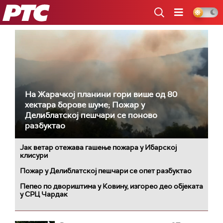
РТС
На Жарачкој планини гори више од 80
хектара борове шуме; Пожар у
Делиблатској пешчари се поново
разбуктао
Јак ветар отежава гашење пожара у Ибарској
клисури
Пожар у Делиблатској пешчари се опет разбуктао
Пепео по двориштима у Ковину, изгорео део објеката
у СРЦ Чардак