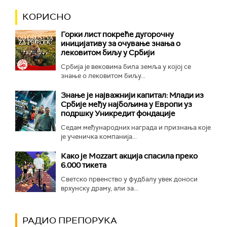
КОРИСНО
Горки лист покреће дугорочну
иницијативу за очување знања о
лековитом биљу у Србији
Србија је вековима била земља у којој се
знање о лековитом биљу...
Знање је најважнији капитал: Млади из
Србије међу најбољима у Европи уз
подршку Уникредит фондације
Седам међународних награда и признања које
је ученичка компанија...
Како је Mozzart акција спасила преко
6.000 тикета
Светско првенство у фудбалу увек доноси
врхунску драму, али за...
РАДИО ПРЕПОРУКА