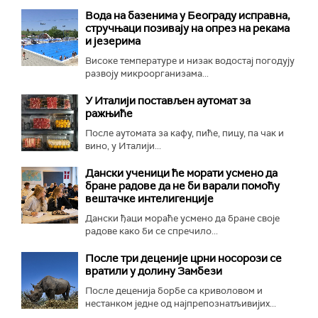
Вода на базенима у Београду исправна,
стручњаци позивају на опрез на рекама
и језерима
Високе температуре и низак водостај погодују
развоју микроорганизама...
У Италији постављен аутомат за
ражњиће
После аутомата за кафу, пиће, пицу, па чак и
вино, у Италији...
Дански ученици ће морати усмено да
бране радове да не би варали помоћу
вештачке интелигенције
Дански ђаци мораће усмено да бране своје
радове како би се спречило...
После три деценије црни носорози се
вратили у долину Замбези
После деценија борбе са криволовом и
нестанком једне од најпрепознатљивијих...