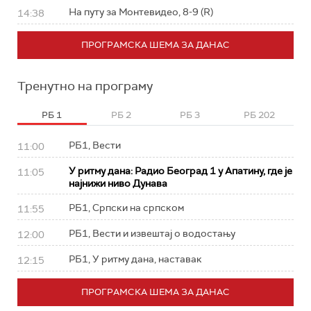
На путу за Монтевидео, 8-9 (R)
14:38
ПРОГРАМСКА ШЕМА ЗА ДАНАС
Тренутно на програму
РБ 1
РБ 2
РБ 3
РБ 202
РБ1, Вести
11:00
У ритму дана: Радио Београд 1 у Апатину, где је
11:05
најнижи ниво Дунава
РБ1, Српски на српском
11:55
РБ1, Вести и извештај о водостању
12:00
РБ1, У ритму дана, наставак
12:15
ПРОГРАМСКА ШЕМА ЗА ДАНАС