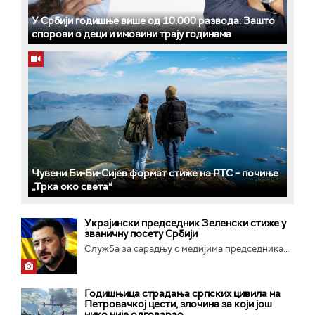
У Србији годишње више од 10.000 развода: Зашто
спорови о деци и имовини трају годинама
Чувени Би-Би-Сијев формат стиже на РТС – почиње
„Трка око света“
Украјински председник Зеленски стиже у
званичну посету Србији
Служба за сарадњу с медијима председника...
Годишњица страдања српских цивила на
Петровачкој цести, злочина за који још
нико није одговарао