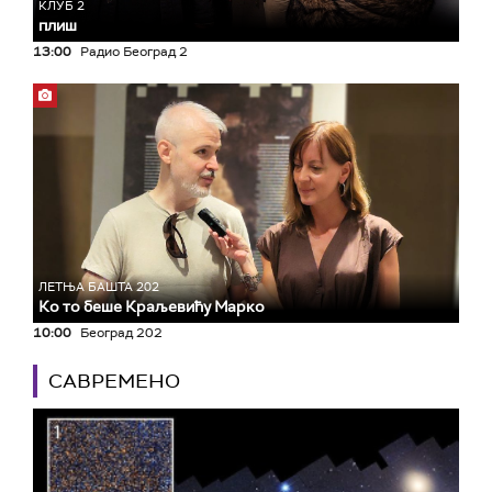
КЛУБ 2
плиш
13:00
Радио Београд 2
ЛЕТЊА БАШТА 202
Ко то беше Краљевићу Марко
10:00
Београд 202
САВРЕМЕНО