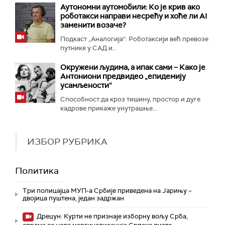
Аутономни аутомобили: Ко је крив ако
роботакси направи несрећу и хоће ли AI
заменити возаче?
Подкаст „Аналогија“: Роботаксији већ превозе
путнике у САД и...
Окружени људима, а ипак сами – Како је
Антониони предвидео „епидемију
усамљености“
Способност да кроз тишину, простор и дуге
кадрове прикаже унутрашње...
ИЗБОР РУБРИКА
Политика
Три полицајца МУП-а Србије приведена на Јарињу –
двојица пуштена, један задржан
Дрецун: Курти не признаје изборну вољу Срба,