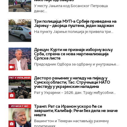
У месту Јањила код Босанског Петровца
данас...
Три полицајца МУП-а Србије приведена на
Јарињу – двојица пуштена, један задржан
На пункту Јариње полиција је привела три...
Дрецун: Курти не признаје изборну вољу
Срба, спрема се нова маргинализација
Српске листе
Председник Одбора за одбрану и унутрашње...
Десторо рањених у нападу на пијацу у
Сумској области; Тас: Стручњаци НАТО
учествују у украјинским нападима
Рат у Украјини – 1626. дан. Трају међусобни...
Трамп: Рат са Ираном ускоро ће се
завршити; Калибаф: Речи без дела не значе
ништа
Вашингтон и Техеран настављају размену
политичких...