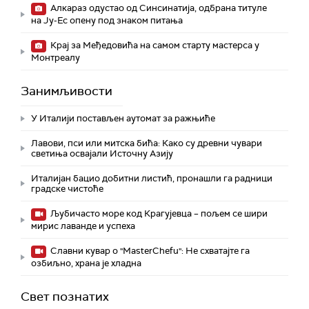
Алкараз одустао од Синсинатија, одбрана титуле
на Ју-Ес опену под знаком питања
Крај за Међедовића на самом старту мастерса у
Монтреалу
Занимљивости
У Италији постављен аутомат за ражњиће
Лавови, пси или митска бића: Како су древни чувари
светиња освајали Источну Азију
Италијан бацио добитни листић, пронашли га радници
градске чистоће
Љубичасто море код Крагујевца – пољем се шири
мирис лаванде и успеха
Славни кувар о "MasterChefu": Не схватајте га
озбиљно, храна је хладна
Свет познатих