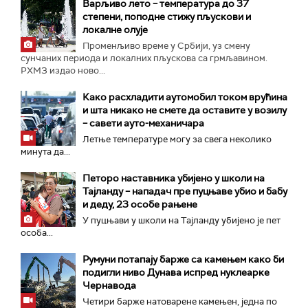
Варљиво лето – температура до 37
степени, поподне стижу пљускови и
локалне олује
Променљиво време у Србији, уз смену
сунчаних периода и локалних пљускова са грмљавином.
РХМЗ издао ново...
Како расхладити аутомобил током врућина
и шта никако не смете да оставите у возилу
– савети ауто-механичара
Летње температуре могу за свега неколико
минута да...
Петоро наставника убијено у школи на
Тајланду – нападач пре пуцњаве убио и бабу
и деду, 23 особе рањене
У пуцњави у школи на Тајланду убијено је пет
особа...
Румуни потапају барже са камењем како би
подигли ниво Дунава испред нуклеарке
Чернавода
Четири барже натоварене камењен, једна по