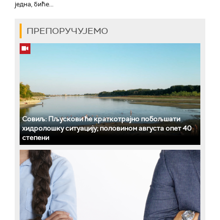
једна, биће...
ПРЕПОРУЧУЈЕМО
Совиљ: Пљускови ће краткотрајно побољшати
хидролошку ситуацију; половином августа опет 40
степени