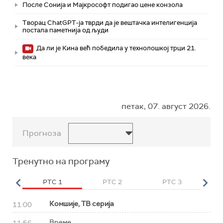
После Сонија и Мајкрософт подигао цене конзола
Творац ChatGPT-ја тврди да је вештачка интелигенција
постала паметнија од људи
Да ли је Кина већ победила у технолошкој трци 21.
века
петак, 07. август 2026.
Прогноза
Тренутно на програму
HD
РТС 1
РТС 2
РТС 3
Р
Комшије, ТВ серија
11:00
Време