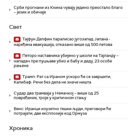
Срби прогнани из Книна чувају једино преостало благо
– језик и обичаје
Свет
Тајфун Делфин паралисао југозапад Јапана -
наређена евакуација, отказано више од 500 летова
Петоро наставника убијено у школи на Тајланду –
нападач пре пуцњаве убио и бабу и деду, 23 особе
рањене
Трамп: Рат са Ираном ускоро ће се завршити;
Калибаф: Речи без дела не значе ништа
Судар два трамваја у Немачкој – више од 25
повређених, троје у критичном стању
Венс: Иранци изузетно тешки људи, преговори ће
потрајати; две експлозије код Ормуза
Хроника