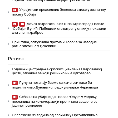
спрема се нова маргинализација Српске листе
Украјински председник Зеленски стиже у званичну
посету Србији
Дочек ватрогасаца из Шпаније испред Палате
"Србија"; Вучић: Победили сте ватрену стихију, показали
шта значи храброст
Приштина, оптужница против 20 особа за наводне
ратне злочине у Ђаковици
Регион
Годишњица страдања српских цивила на Петровачкој
цести, злочина за који још нико није одговарао
Румуни потапају барже са камењем како би
подигли ниво Дунава испред нуклеарке Чернавода
Сећање на убијене дан после "Олује" у Уздољу,
посланица на комеморацији прочитала сведочење
једине преживеле
Обележено 85 година од злочина у Пребиловцима