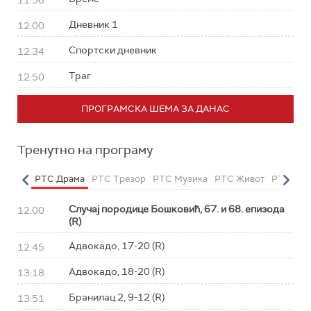
11:56
Дневник 1
12:00
Спортски дневник
12:34
Траг
12:50
ПРОГРАМСКА ШЕМА ЗА ДАНАС
Тренутно на програму
етарац
РТС Драма
РТС Трезор
РТС Музика
РТС Живот
РТС Кла
Случај породице Бошковић, 67. и 68. епизода
12:00
(R)
Адвокадо, 17-20 (R)
12:45
Адвокадо, 18-20 (R)
13:18
Бранилац 2, 9-12 (R)
13:51