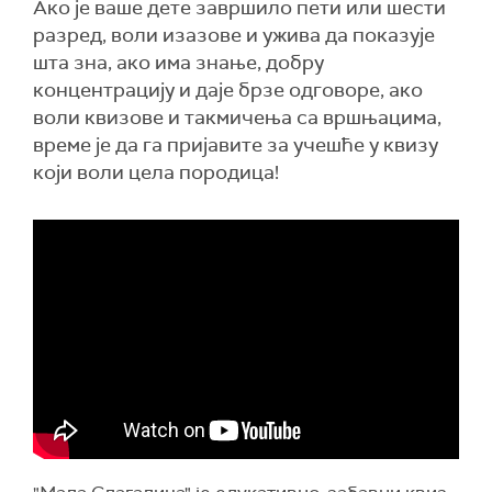
Ако је ваше дете завршило пети или шести
разред, воли изазове и ужива да показује
шта зна, ако има знање, добру
концентрацију и даје брзе одговоре, ако
воли квизове и такмичења са вршњацима,
време је да га пријавите за учешће у квизу
који воли цела породица!