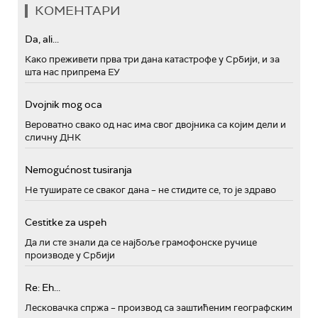
КОМЕНТАРИ
Da, ali...
Како преживети прва три дана катастрофе у Србији, и за
шта нас припрема ЕУ
Dvojnik mog oca
Вероватно свако од нас има свог двојника са којим дели и
сличну ДНК
Nemogućnost tusiranja
Не туширате се сваког дана – не стидите се, то је здраво
Cestitke za uspeh
Да ли сте знали да се најбоље грамофонске ручице
производе у Србији
Re: Eh...
Лесковачка спржа – производ са заштићеним географским