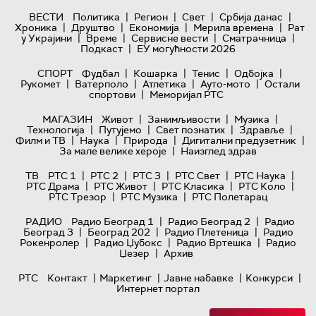
|
|
|
|
ВЕСТИ
Политика
Регион
Свет
Србија данас
|
|
|
|
Хроника
Друштво
Економија
Мерила времена
Рат
|
|
|
|
у Украјини
Време
Сервисне вести
Сматрачница
|
Подкаст
ЕУ могућности 2026
|
|
|
|
СПОРТ
Фудбал
Кошарка
Тенис
Одбојка
|
|
|
|
Рукомет
Ватерполо
Атлетика
Ауто-мото
Остали
|
спортови
Меморијал РТС
|
|
|
МАГАЗИН
Живот
Занимљивости
Музика
|
|
|
|
Технологијa
Путујемо
Свет познатих
Здравље
|
|
|
|
Филм и ТВ
Наука
Природа
Дигитални предузетник
|
За мале велике хероје
Наизглед здрав
|
|
|
|
|
ТВ
РТС 1
РТС 2
РТС 3
РТС Свет
РТС Наука
|
|
|
|
РТС Драма
РТС Живот
РТС Класика
РТС Коло
|
|
РТС Трезор
РТС Музика
РТС Полетарац
|
|
РАДИО
Радио Београд 1
Радио Београд 2
Радио
|
|
|
Београд 3
Београд 202
Радио Плетеница
Радио
|
|
|
Рокенролер
Радио Џубокс
Радио Вртешка
Радио
|
Џезер
Архив
|
|
|
|
РТС
Контакт
Маркетинг
Јавне набавке
Конкурси
Интернет портал