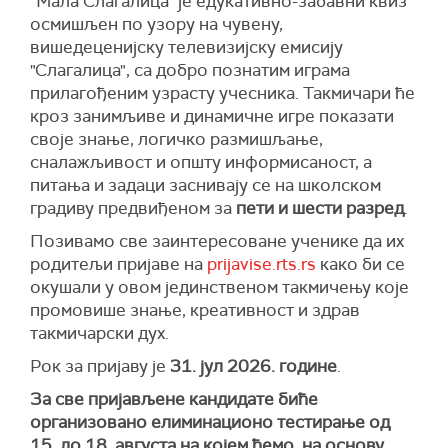
"Мала Слагалица" је едукативно-забавни квиз
осмишљен по узору на чувену,
вишедеценијску телевизијску емисију
"Слагалица", са добро познатим играма
прилагођеним узрасту учесника. Такмичари ће
кроз занимљиве и динамичне игре показати
своје знање, логичко размишљање,
сналажљивост и општу информисаност, а
питања и задаци заснивају се на школском
градиву предвиђеном за
пети и шести разред
.
Позивамо све заинтересоване ученике да их
родитељи пријаве на
prijavise.rts.rs
како би се
окушали у овом јединственом такмичењу које
промовише знање, креативност и здрав
такмичарски дух.
Рок за пријаву је
31. јул 2026. године
.
За све пријављене кандидате биће
организовано елиминационо тестирање од
15. до 18. августа на којем ћемо, на основу