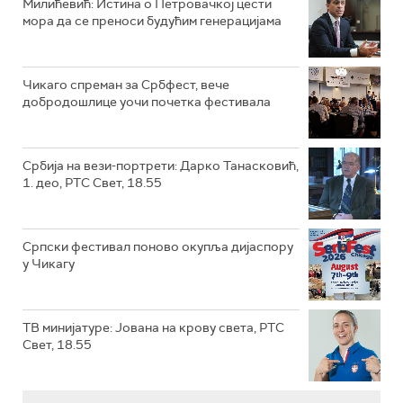
Милићевић: Истина о Петровачкој цести
мора да се преноси будућим генерацијама
Чикаго спреман за Србфест, вече
добродошлице уочи почетка фестивала
Србија на вези-портрети: Дарко Танасковић,
1. део, РТС Свет, 18.55
Српски фестивал поново окупља дијаспору
у Чикагу
ТВ минијатуре: Јована на крову света, РТС
Свет, 18.55