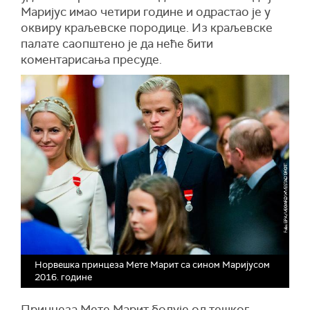
Маријус имао четири године и одрастао је у
оквиру краљевске породице. Из краљевске
палате саопштено је да неће бити
коментарисања пресуде.
Норвешка принцеза Мете Марит са сином Маријусом
2016. године
Принцеза Мете Марит болује од тешког