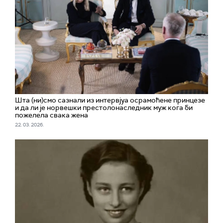
Шта (ни)смо сазнали из интервјуа осрамоћене принцезе
и да ли је норвешки престолонаследник муж кога би
пожелела свака жена
22. 03. 2026.