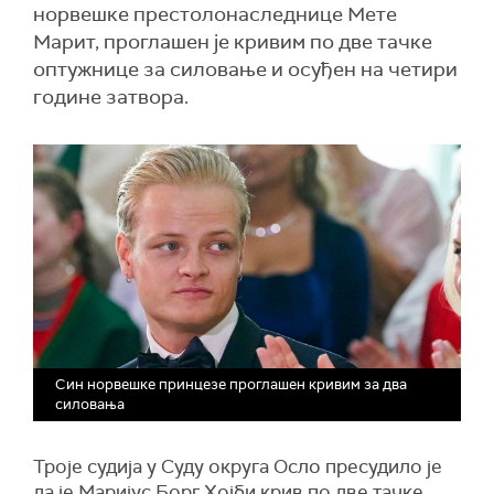
норвешке престолонаследнице Мете
Марит, проглашен је кривим по две тачке
оптужнице за силовање и осуђен на четири
године затвора.
Син норвешке принцезе проглашен кривим за два
силовања
Троје судија у Суду округа Осло пресудило је
да је Маријус Борг Хојби крив по две тачке