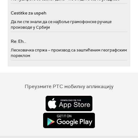
Cestitke za uspeh
Да ли сте знали да се најбоље грамофонске ручице
производе у Србији
Re: Eh...
Лесковачка спржа – производ са заштићеним географским
пореклом
Преузмите РТС мобилну апликацију