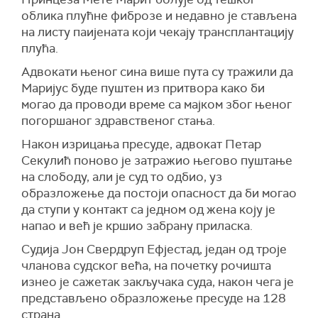
облика плућне фиброзе и недавно је стављена
на листу паијената који чекају трансплантацију
плућа.
Адвокати њеног сина више пута су тражили да
Маријус буде пуштен из притвора како би
могао да проводи време са мајком због њеног
погоршаног здравственог стања.
Након изрицања пресуде, адвокат Петар
Секулић поново је затражио његово пуштање
на слободу, али је суд то одбио, уз
образложење да постоји опасност да би могао
да ступи у контакт са једном од жена коју је
напао и већ је кршио забрану приласка.
Судија Јон Свердруп Ефјестад, један од троје
чланова судског већа, на почетку рочишта
изнео је сажетак закључака суда, након чега је
представљено образложење пресуде на 128
страна.