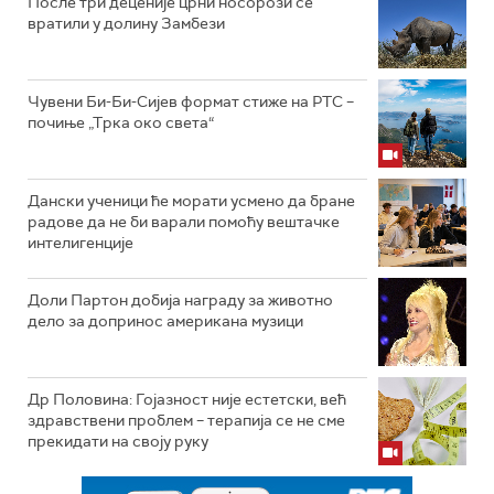
После три деценије црни носорози се
вратили у долину Замбези
Чувени Би-Би-Сијев формат стиже на РТС –
почиње „Трка око света“
Дански ученици ће морати усмено да бране
радове да не би варали помоћу вештачке
интелигенције
Доли Партон добија награду за животно
дело за допринос американа музици
Др Половина: Гојазност није естетски, већ
здравствени проблем – терапија се не сме
прекидати на своју руку