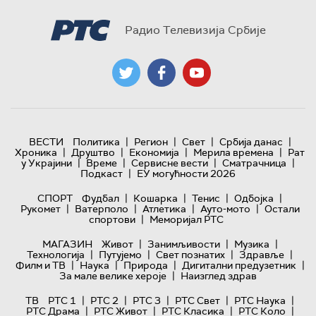
Радио Телевизија Србије
|
|
|
|
ВЕСТИ
Политика
Регион
Свет
Србија данас
|
|
|
|
Хроника
Друштво
Економија
Мерила времена
Рат
|
|
|
|
у Украјини
Време
Сервисне вести
Сматрачница
|
Подкаст
ЕУ могућности 2026
|
|
|
|
СПОРТ
Фудбал
Кошарка
Тенис
Одбојка
|
|
|
|
Рукомет
Ватерполо
Атлетика
Ауто-мото
Остали
|
спортови
Меморијал РТС
|
|
|
МАГАЗИН
Живот
Занимљивости
Музика
|
|
|
|
Технологијa
Путујемо
Свет познатих
Здравље
|
|
|
|
Филм и ТВ
Наука
Природа
Дигитални предузетник
|
За мале велике хероје
Наизглед здрав
|
|
|
|
|
ТВ
РТС 1
РТС 2
РТС 3
РТС Свет
РТС Наука
|
|
|
|
РТС Драма
РТС Живот
РТС Класика
РТС Коло