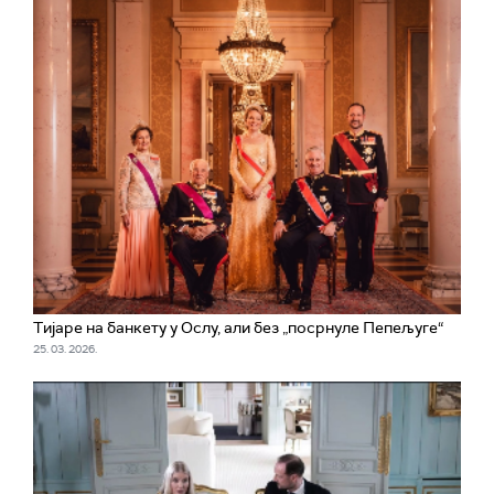
Тијаре на банкету у Ослу, али без „посрнуле Пепељуге“
25. 03. 2026.