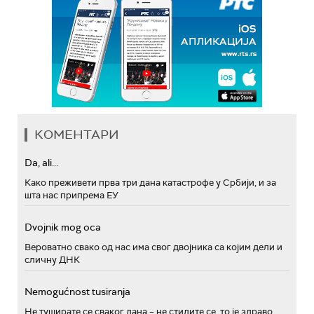
КОМЕНТАРИ
Da, ali...
Како преживети прва три дана катастрофе у Србији, и за
шта нас припрема ЕУ
Dvojnik mog oca
Вероватно свако од нас има свог двојника са којим дели и
сличну ДНК
Nemogućnost tusiranja
Не туширате се сваког дана – не стидите се, то је здраво