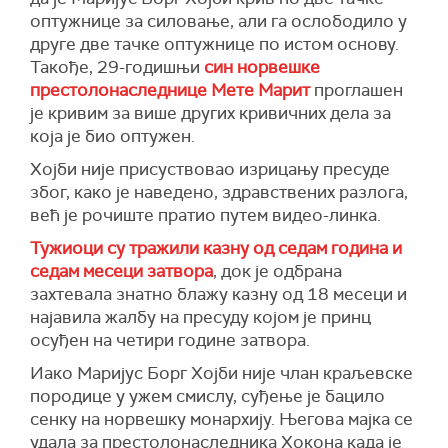
оптужнице за силовање, али га ослободило у
друге две тачке оптужнице по истом основу.
Такође, 29-годишњи
син норвешке
престолонаследнице Мете Марит
проглашен
је кривим за више других кривичних дела за
која је био оптужен.
Хојби није присуствовао изрицању пресуде
због, како је наведено, здравствених разлога,
већ је рочиште пратио путем видео-линка.
Тужиоци су тражили казну од седам година и
седам месеци затвора
, док је одбрана
захтевала знатно блажу казну од 18 месеци и
најавила жалбу на пресуду којом је принц
осуђен на четири године затвора.
Иако Маријус Борг Хојби није члан краљевске
породице у ужем смислу, суђење је бацило
сенку на норвешку монархију. Његова мајка се
удала за престолонаследника Хокона када је