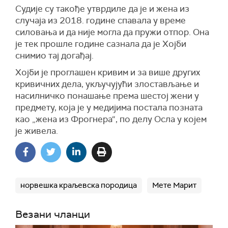
Судије су такође утврдиле да је и жена из
случаја из 2018. године спавала у време
силовања и да није могла да пружи отпор. Она
је тек прошле године сазнала да је Хојби
снимио тај догађај.
Хојби је проглашен кривим и за више других
кривичних дела, укључујући злостављање и
насилничко понашање према шестој жени у
предмету, која је у медијима постала позната
као „жена из Фрогнера“, по делу Осла у којем
је живела.
норвешка краљевска породица
Мете Марит
Везани чланци