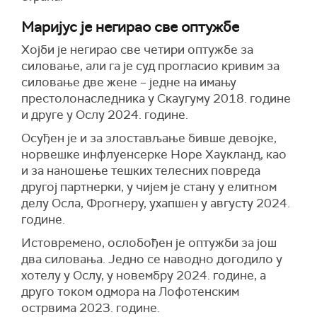
Маријус је негирао све оптужбе
Хојби је негирао све четири оптужбе за
силовање, али га је суд прогласио кривим за
силовање две жене – једне на имању
престолонаследника у Скаугуму 2018. године
и друге у Ослу 2024. године.
Осуђен је и за злостављање бивше девојке,
норвешке инфлуенсерке Норе Хаукланд, као
и за наношење тешких телесних повреда
другој партнерки, у чијем је стану у елитном
делу Осла, Фрогнеру, ухапшен у августу 2024.
године.
Истовремено, ослобођен је оптужби за још
два силовања. Једно се наводно догодило у
хотелу у Ослу, у новембру 2024. године, а
друго током одмора на Лофотенским
острвима 2023. године.