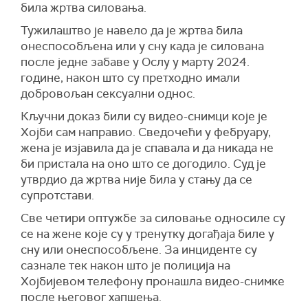
била жртва силовања.
Тужилаштво је навело да је жртва била
онеспособљена или у сну када је силована
после једне забаве у Ослу у марту 2024.
године, након што су претходно имали
добровољан сексуални однос.
Кључни доказ били су видео-снимци које је
Хојби сам направио. Сведочећи у фебруару,
жена је изјавила да је спавала и да никада не
би пристала на оно што се догодило. Суд је
утврдио да жртва није била у стању да се
супротстави.
Све четири оптужбе за силовање односиле су
се на жене које су у тренутку догађаја биле у
сну или онеспособљене. За инциденте су
сазнале тек након што је полиција на
Хојбијевом телефону пронашла видео-снимке
после његовог хапшења.