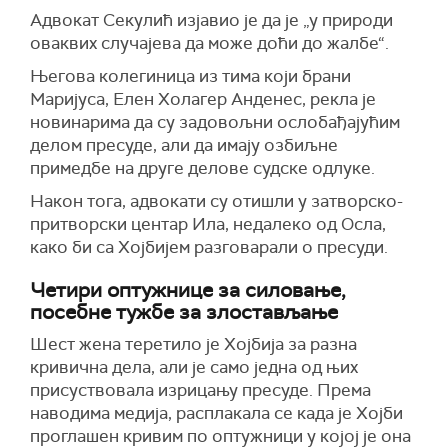
Адвокат Секулић изјавио је да је „у природи
оваквих случајева да може доћи до жалбе“.
Његова колегиница из тима који брани
Маријуса, Елен Холагер Анденес, рекла је
новинарима да су задовољни ослобађајућим
делом пресуде, али да имају озбиљне
примедбе на друге делове судске одлуке.
Након тога, адвокати су отишли у затворско-
притворски центар Ила, недалеко од Осла,
како би са Хојбијем разговарали о пресуди.
Четири оптужнице за силовање,
посебне тужбе за злостављање
Шест жена теретило је Хојбија за разна
кривична дела, али је само једна од њих
присуствовала изрицању пресуде. Према
наводима медија, расплакала се када је Хојби
проглашен кривим по оптужници у којој је она