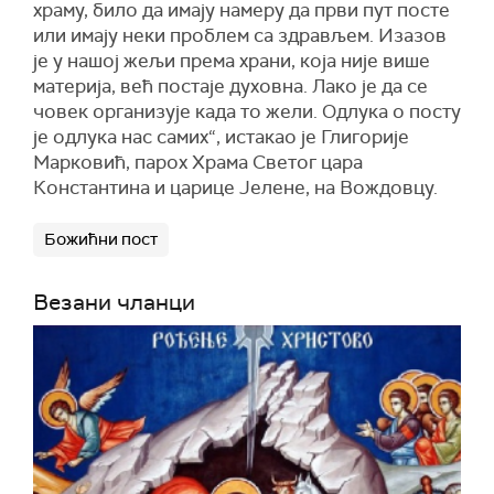
храму, било да имају намеру да први пут посте
или имају неки проблем са здрављем. Изазов
је у нашој жељи према храни, која није више
материја, већ постаје духовна. Лако је да се
човек организује када то жели. Одлука о посту
је одлука нас самих“, истакао је Глигорије
Марковић, парох Храма Светог цара
Константина и царице Јелене, на Вождовцу.
Божићни пост
Везани чланци