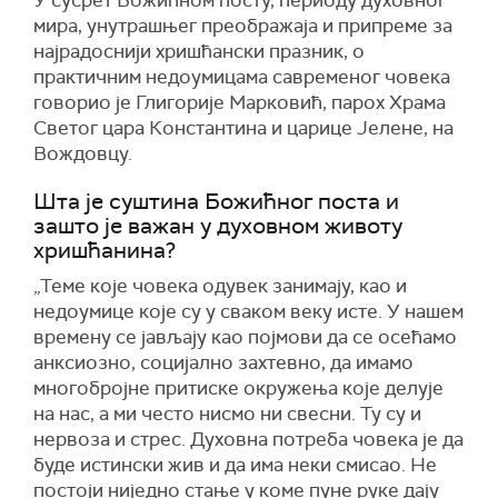
У сусрет Божићном посту, периоду духовног
мира, унутрашњег преображаја и припреме за
најрадоснији хришћански празник, о
практичним недоумицама савременог човека
говорио је Глигорије Марковић, парох Храма
Светог цара Константина и царице Јелене, на
Вождовцу.
Шта је суштина Божићног поста и
зашто је важан у духовном животу
хришћанина?
„Теме које човека одувек занимају, као и
недоумице које су у сваком веку исте. У нашем
времену се јављају као појмови да се осећамо
анксиозно, социјално захтевно, да имамо
многобројне притиске окружења које делује
на нас, а ми често нисмо ни свесни. Ту су и
нервоза и стрес. Духовна потреба човека је да
буде истински жив и да има неки смисао. Не
постоји ниједно стање у коме пуне руке дају