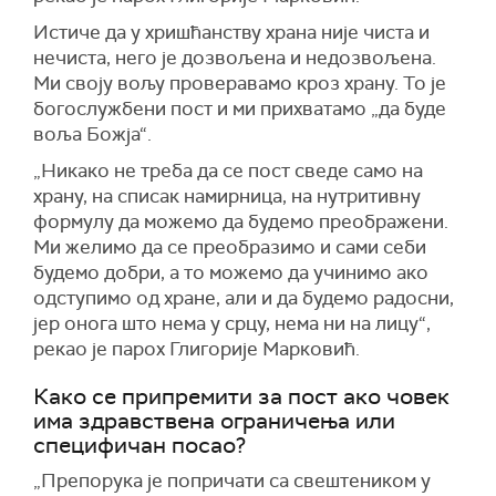
Истиче да у хришћанству храна није чиста и
нечиста, него је дозвољена и недозвољена.
Ми своју вољу проверавамо кроз храну. То је
богослужбени пост и ми прихватамо „да буде
воља Божја“.
„Никако не треба да се пост сведе само на
храну, на списак намирница, на нутритивну
формулу да можемо да будемо преображени.
Ми желимо да се преобразимо и сами себи
будемо добри, а то можемо да учинимо ако
одступимо од хране, али и да будемо радосни,
јер онога што нема у срцу, нема ни на лицу“,
рекао је парох Глигорије Марковић.
Како се припремити за пост ако човек
има здравствена ограничења или
специфичан посао?
„Препорука је попричати са свештеником у