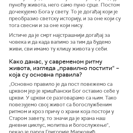
пуноћу живота, него само пуно срце. Постом
дочекујемо Бога у свету. То је догађај који је
преобразио светску историју, и за оне који су
тога свесни и за оне који нису.
Истиче да је смрт најстрашнији догађај за
човека и да када вапимо за тим да будемо
живи, сви имамо ту клицу живота у себи.
Како данас, у савременом ритму
живота, изгледа „правилно постити“ –
која су основна правила?
„Основно правило је да пост повежемо са
црквом јер је хришћански Бог оставио себе у
цркви. У цркви се разговарамо са њим. Тако
повезујемо свој живот са богослужбеним
ритмом и кроз причу о храни која постоји у
Старом завету, то значи да је храна наш
дневни циклус, молитва и богослужење“,
рекао је парох Глигорије Марковић.