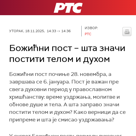
РТС
ИЗВОР:
УТОРАК, 18.11.2025, 14:33 -> 14:36
РТС
Божићни пост – шта значи
постити телом и духом
Божићни пост почиње 28. новембра, а
завршава се 6. јануара. Пост је важан пре
свега духовни период у православном
хришћанству: време уздржања, молитве и
обнове душе и тела. А шта заправо значи
постити телом и духом? Како верници да се
припреме и шта је смисао уздржавања?