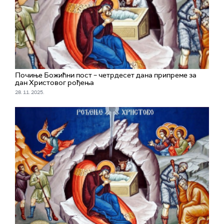
Почиње Божићни пост – четрдесет дана припреме за
дан Христовог рођења
28. 11. 2025.