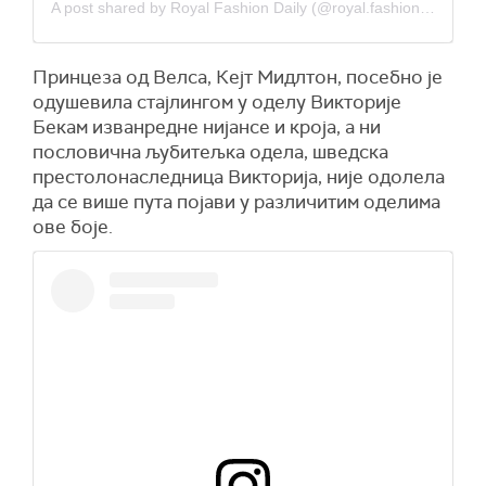
A post shared by Royal Fashion Daily (@royal.fashion.daily)
Принцеза од Велса, Кејт Мидлтон, посебно је
одушевила стајлингом у оделу Викторије
Бекам изванредне нијансе и кроја, а ни
пословична љубитељка одела, шведска
престолонаследница Викторија, није одолела
да се више пута појави у различитим оделима
ове боје.