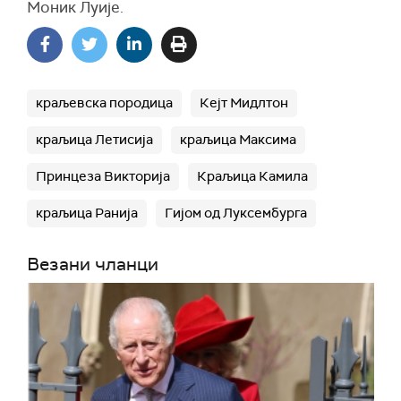
Моник Луије.
краљевска породица
Кејт Мидлтон
краљица Летисија
краљица Максима
Принцеза Викторија
Краљица Камила
краљица Ранија
Гијом од Луксембурга
Везани чланци