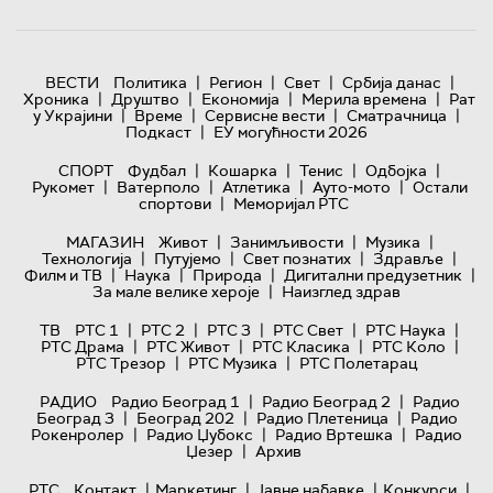
|
|
|
|
ВЕСТИ
Политика
Регион
Свет
Србија данас
|
|
|
|
Хроника
Друштво
Економија
Мерила времена
Рат
|
|
|
|
у Украјини
Време
Сервисне вести
Сматрачница
|
Подкаст
ЕУ могућности 2026
|
|
|
|
СПОРТ
Фудбал
Кошарка
Тенис
Одбојка
|
|
|
|
Рукомет
Ватерполо
Атлетика
Ауто-мото
Остали
|
спортови
Меморијал РТС
|
|
|
МАГАЗИН
Живот
Занимљивости
Музика
|
|
|
|
Технологијa
Путујемо
Свет познатих
Здравље
|
|
|
|
Филм и ТВ
Наука
Природа
Дигитални предузетник
|
За мале велике хероје
Наизглед здрав
|
|
|
|
|
ТВ
РТС 1
РТС 2
РТС 3
РТС Свет
РТС Наука
|
|
|
|
РТС Драма
РТС Живот
РТС Класика
РТС Коло
|
|
РТС Трезор
РТС Музика
РТС Полетарац
|
|
РАДИО
Радио Београд 1
Радио Београд 2
Радио
|
|
|
Београд 3
Београд 202
Радио Плетеница
Радио
|
|
|
Рокенролер
Радио Џубокс
Радио Вртешка
Радио
|
Џезер
Архив
|
|
|
|
РТС
Контакт
Маркетинг
Јавне набавке
Конкурси