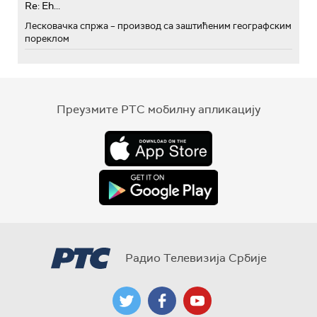
Re: Eh...
Лесковачка спржа – производ са заштићеним географским
пореклом
Преузмите РТС мобилну апликацију
Радио Телевизија Србије