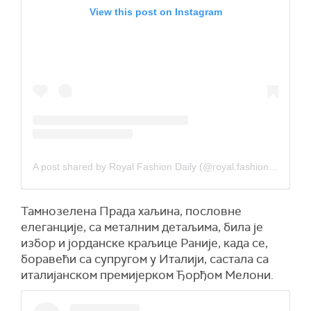
View this post on Instagram
A post shared by Royal Fashion Daily (@royal.fashion.daily)
Тамнозелена Прада хаљина, пословне
елеганције, са металним детаљима, била је
избор и јорданске краљице Раније, када се,
боравећи са супругом у Италији, састала са
италијанском премијерком Ђорђом Мелони.