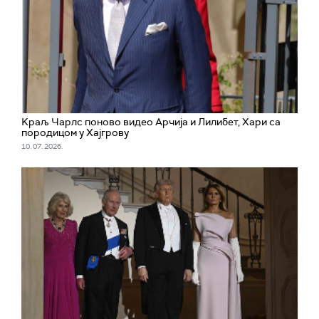
Kраљ Чарлс поново видео Арчија и Лилибет, Хари са
породицом у Хајгрову
10. 07. 2026.