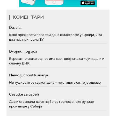
КОМЕНТАРИ
Da, ali...
Како преживети прва три дана катастрофе у Србији, и за
шта нас припрема ЕУ
Dvojnik mog oca
Вероватно свако од нас има свог двојника са којим дели и
сличну ДНК
Nemogućnost tusiranja
Не туширате се сваког дана – не стидите се, то је здраво
Cestitke za uspeh
Да ли сте знали да се најбоље грамофонске ручице
производе у Србији