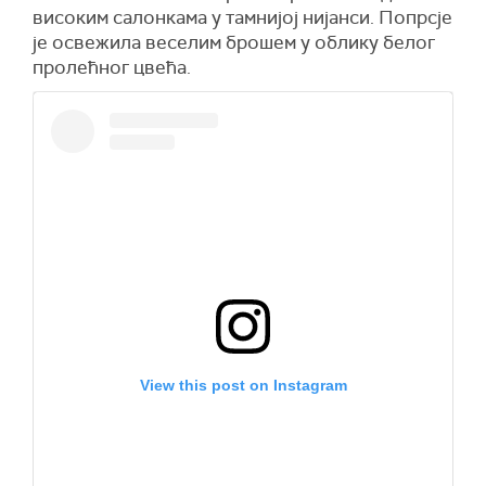
високим салонкама у тамнијој нијанси. Попрсје
је освежила веселим брошем у облику белог
пролећног цвећа.
View this post on Instagram