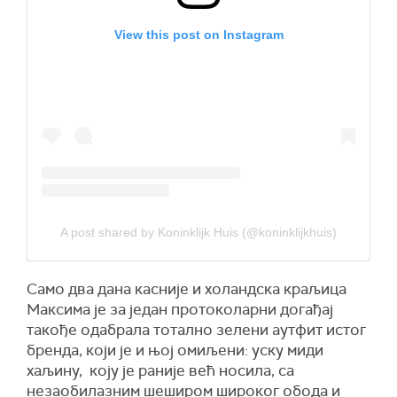
View this post on Instagram
A post shared by Koninklijk Huis (@koninklijkhuis)
Само два дана касније и холандска краљица
Максима је за један протоколарни догађај
такође одабрала тотално зелени аутфит истог
бренда, који је и њој омиљени: уску миди
хаљину, коју је раније већ носила, са
незаобилазним шеширом широког обода и