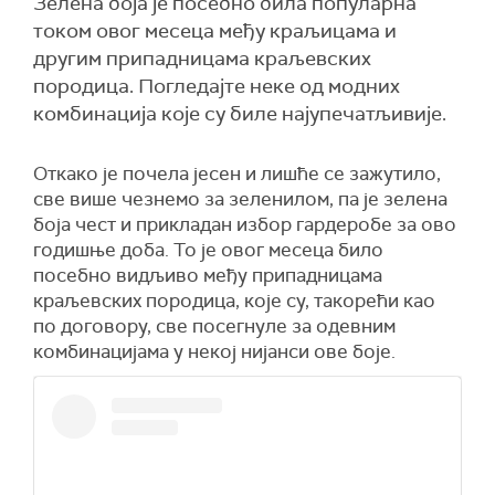
Зелена боја је посебно била популарна
током овог месеца међу краљицама и
другим припадницама краљевских
породица. Погледајте неке од модних
комбинација које су биле најупечатљивије.
Откако је почела јесен и лишће се зажутило,
све више чезнемо за зеленилом, па је зелена
боја чест и прикладан избор гардеробе за ово
годишње доба. То је овог месеца било
посебно видљиво међу припадницама
краљевских породица, које су, такорећи као
по договору, све посегнуле за одевним
комбинацијама у некој нијанси ове боје.