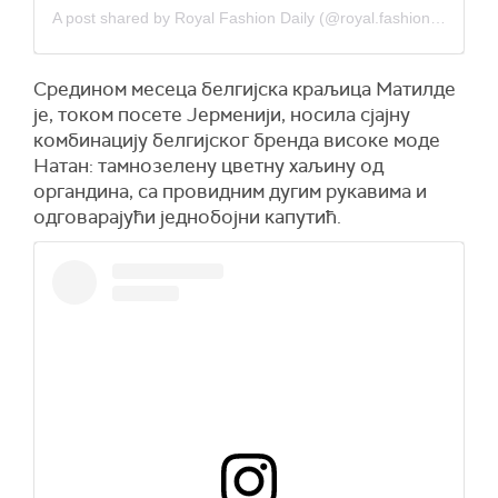
A post shared by Royal Fashion Daily (@royal.fashion.daily)
Средином месеца белгијска краљица Матилде
је, током посете Јерменији, носила сјајну
комбинацију белгијског бренда високе моде
Натан: тамнозелену цветну хаљину од
органдина, са провидним дугим рукавима и
одговарајући једнобојни капутић.