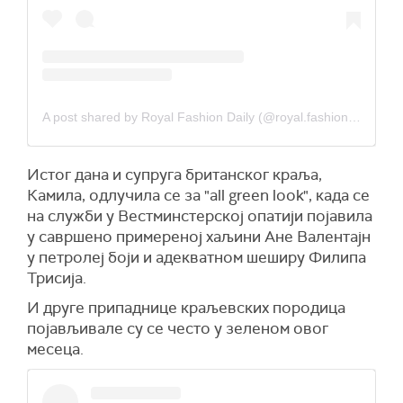
A post shared by Royal Fashion Daily (@royal.fashion.daily)
Истог дана и супруга британског краља,
Камила, одлучила се за "all green look", када се
на служби у Вестминстерској опатији појавила
у савршено примереној хаљини Ане Валентајн
у петролеј боји и адекватном шеширу Филипа
Трисија.
И друге припаднице краљевских породица
појављивале су се често у зеленом овог
месеца.