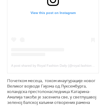
View this post on Instagram
A post shared by Royal Fashion Daily (@royal.fashion.daily)
Почетком месеца, током инаугурације новог
Великог војводе Гијома од Луксембурга,
холандска престолонаследница Катарина-
Амалија такође је засенила све, у светлуцавој
зеленој балској хаљини отворених рамена