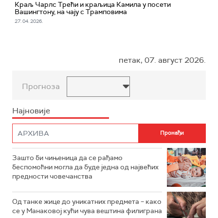
Краљ Чарлс Трећи и краљица Камила у посети
Вашингтону, на чају с Трамповима
27. 04. 2026.
петак, 07. август 2026.
Прогноза
Најновије
Зашто би чињеница да се рађамо
беспомоћни могла да буде једна од највећих
предности човечанства
Од танке жице до уникатних предмета – како
се у Манаковој кући чува вештина филиграна