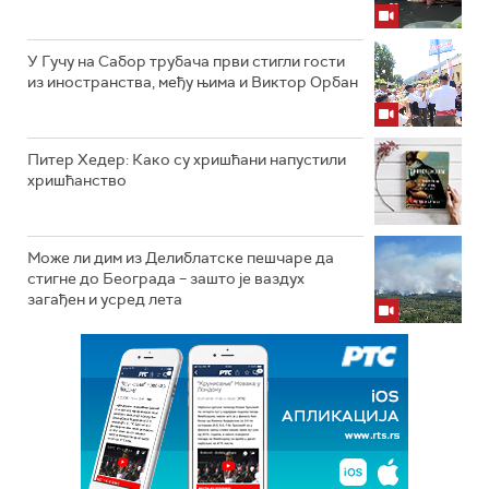
У Гучу на Сабор трубача први стигли гости
из иностранства, међу њима и Виктор Орбан
Питер Хедер: Како су хришћани напустили
хришћанство
Може ли дим из Делиблатске пешчаре да
стигне до Београда – зашто је ваздух
загађен и усред лета