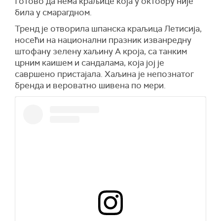
Готово да нема краљице која у октобру није
била у смарагдном.
Тренд је отворила шпанска краљица Летисија,
носећи на национални празник изванредну
штофану зелену хаљину А кроја, са танким
црним каишем и сандалама, која јој је
савршено пристајала. Хаљина је непознатог
бренда и вероватно шивена по мери.