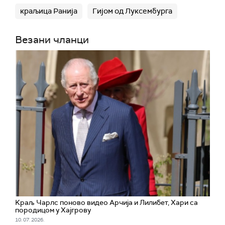
краљица Ранија
Гијом од Луксембурга
Везани чланци
Kраљ Чарлс поново видео Арчија и Лилибет, Хари са
породицом у Хајгрову
10. 07. 2026.