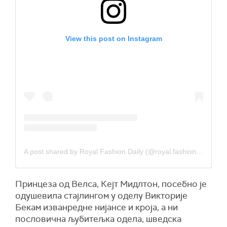
View this post on Instagram
A post shared by Royal Fashion Daily (@royal.fashion.daily)
Принцеза од Велса, Кејт Мидлтон, посебно је
одушевила стајлингом у оделу Викторије
Бекам изванредне нијансе и кроја, а ни
пословична љубитељка одела, шведска