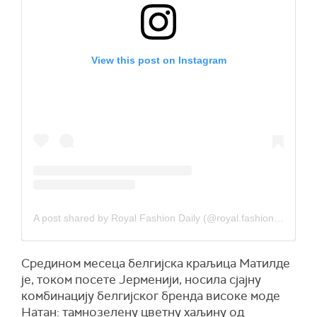
View this post on Instagram
A post shared by Royal Fashion Daily (@royal.fashion.daily)
Средином месеца белгијска краљица Матилде
је, током посете Јерменији, носила сјајну
комбинацију белгијског бренда високе моде
Натан: тамнозелену цветну хаљину од