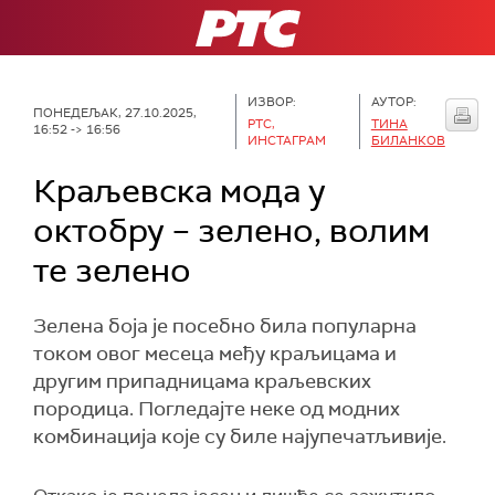
РТС
ИЗВОР:
АУТОР:
ПОНЕДЕЉАК, 27.10.2025,
РТС,
ТИНА
16:52 -> 16:56
ИНСТАГРАМ
БИЛАНКОВ
Краљевска мода у
октобру – зелено, волим
те зелено
Зелена боја је посебно била популарна
током овог месеца међу краљицама и
другим припадницама краљевских
породица. Погледајте неке од модних
комбинација које су биле најупечатљивије.