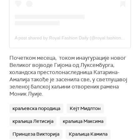
A post shared by Royal Fashion Daily (@royal.fashion.daily)
Почетком месеца, током инаугурације новог
Великог војводе Гијома од Луксембурга,
холандска престолонаследница Катарина-
Амалија такође је засенила све, у светлуцавој
зеленој балској хаљини отворених рамена
Моник Луије.
краљевска породица
Кејт Мидлтон
краљица Летисија
краљица Максима
Принцеза Викторија
Краљица Камила