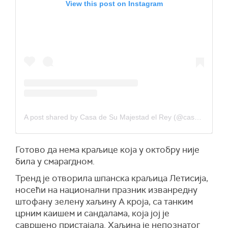
View this post on Instagram
A post shared by Casa de Su Majestad el Rey (@casareal.es)
Готово да нема краљице која у октобру није
била у смарагдном.
Тренд је отворила шпанска краљица Летисија,
носећи на национални празник изванредну
штофану зелену хаљину А кроја, са танким
црним каишем и сандалама, која јој је
савршено пристајала. Хаљина је непознатог