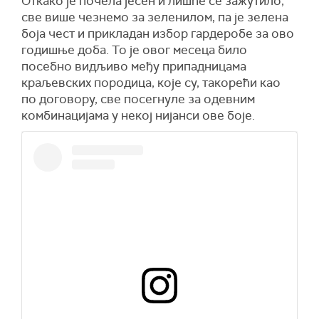
Откако је почела јесен и лишће се зажутило,
све више чезнемо за зеленилом, па је зелена
боја чест и прикладан избор гардеробе за ово
годишње доба. То је овог месеца било
посебно видљиво међу припадницама
краљевских породица, које су, такорећи као
по договору, све посегнуле за одевним
комбинацијама у некој нијанси ове боје.