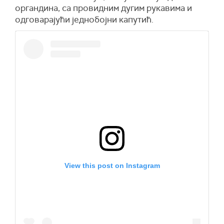
органдина, са провидним дугим рукавима и
одговарајући једнобојни капутић.
View this post on Instagram