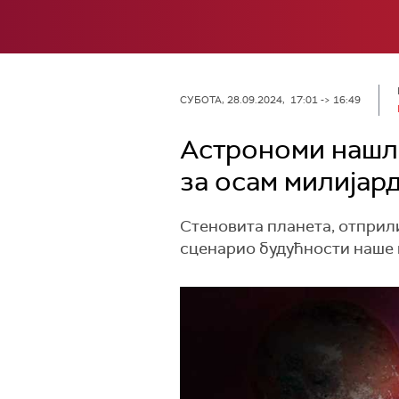
СУБОТА, 28.09.2024, 17:01 -> 16:49
Астрономи нашли
за осам милијар
Стеновита планета, отприли
сценарио будућности наше 