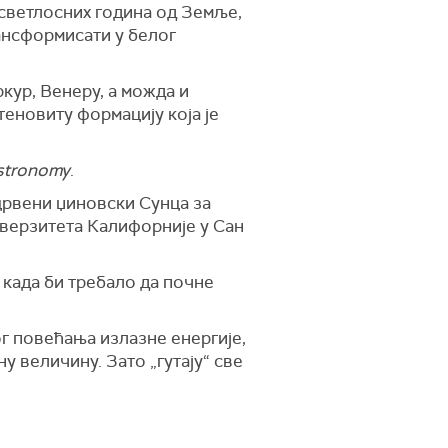
светлосних година од Земље,
рансформисати у белог
ркур, Венеру, а можда и
теновиту формацију која је
stronomy
.
 црвени џиновски Сунца за
ниверзитета Калифорније у Сан
 када би требало да почне
г повећања излазне енергије,
у величину. Зато „гутају“ све