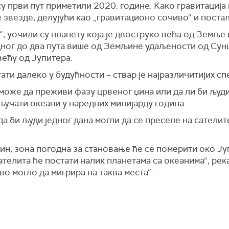
у први пут приметили 2020. године. Како гравитација
 звезде, делујући као „гравитационо сочиво“ и постал
, уочили су планету која је двоструко већа од Земље 
дног до два пута више од Земљине удаљености од Сунц
већу од Јупитера.
ти далеко у будућности – ствар је најразличитијих сп
 може да преживи фазу црвеног џина или да ли би људ
ључати океани у наредних милијарду година.
да би људи једног дана могли да се преселе на сателит
џин, зона погодна за становање ће се померити око Ј
ателита ће постати налик планетама са океанима“, рек
во могло да мигрира на таква места“.