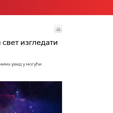
 свет изгледати
мима увид у могући