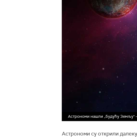
Астрономи нашли „будућу Земљу" – 
Астрономи су открили далеку 