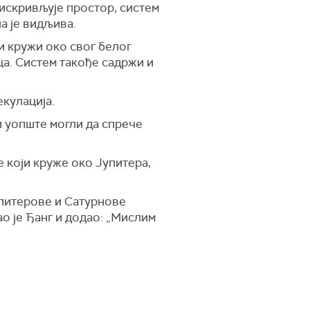
 искривљује простор, систем
а је видљива.
и кружи око свог белог
а. Систем такође садржи и
екулација.
и уопште могли да спрече
е који круже око Јупитера,
упитерове и Сатурнове
ао је Ђанг и додао: „Мислим