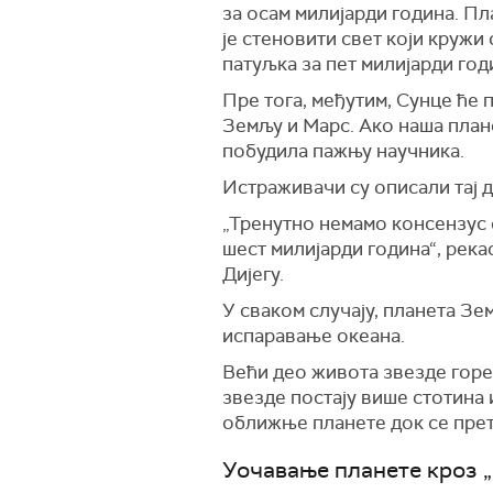
за осам милијарди година. П
је стеновити свет који кружи
патуљка за пет милијарди год
Пре тога, међутим, Сунце ће 
Земљу и Марс. Ако наша плане
побудила пажњу научника.
Истраживачи су описали тај д
„Тренутно немамо консензус о
шест милијарди година“, река
Дијегу.
У сваком случају, планета Зе
испаравање океана.
Већи део живота звезде горе
звезде постају више стотина 
оближње планете док се прет
Уочавање планете кроз 