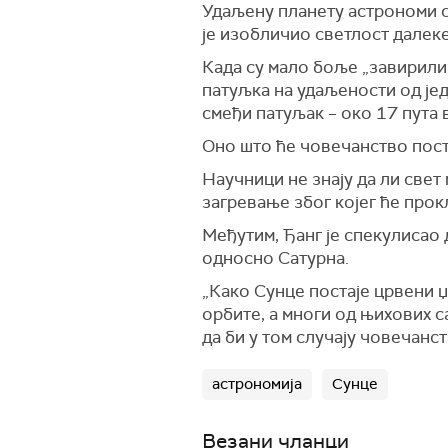
Удаљену планету астрономи с
је изобличио светлост далеке
Када су мало боље „завирили“
патуљка на удаљености од је
смеђи патуљак – око 17 пута 
Оно што ће човечанство поста
Научници не знају да ли свет
загревање због којег ће прок
Међутим, Ђанг је спекулисао 
односно Сатурна.
„Како Сунце постаје црвени 
орбите, а многи од њихових с
да би у том случају човечанст
астрономија
Сунце
Везани чланци