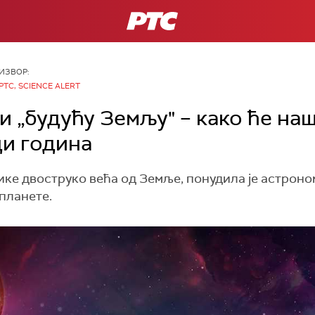
РТС
ИЗВОР:
РТС, SCIENCE ALERT
 „будућу Земљу" – како ће наш
ди година
ке двоструко већа од Земље, понудила је астроно
планете.