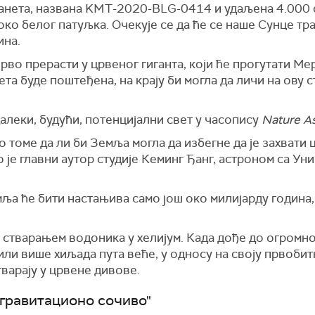
ланета, названа KMT-2020-BLG-0414 и удаљена 4.000 
 око белог патуљка. Очекује се да ће се наше Сунце т
ина.
прво прерасти у црвеног гиганта, који ће прогутати Ме
та буде поштеђена, на крају би могла да личи на ову с
алеки, будући, потенцијални свет у часопису
Nature A
 томе да ли би Земља могла да избегне да је захвати
о је главни аутор студије Кеминг Ђанг, астроном са У
мља ће бити настањива само још око милијарду година,
 стварањем водоника у хелијум. Када дође до огромно
или више хиљада пута веће, у односу на своју првобитн
варају у црвене дивове.
„гравитационо сочиво"