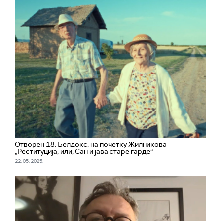
Отворен 18. Белдокс, на почетку Жилникова
„Реституција, или, Сан и јава старе гарде“
22. 05. 2025.