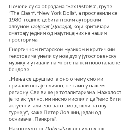
Почели су са обрадама "Sex Pistolsa", групе
"The Clash", "New York Dolls", а прославили се
1980. године дебитантским ауторским
албумом
Dolgcajt
(
Досада
), који критичари
сматрају једним од најутицајних на нашим
просторима.
Енергичном гитарском музиком и критичким
текстовима унели су нов дух у југословенску
музику и утицали на многе панк и новоталасне
бендове.
„Mења се друштво, а оно о чему смо ми
причали остаје слично, не само у нашем
региону. Све више је тоталитаризма. Нажалост
је то актуелно, ми нисмо мислили да ћемо бити
актуелни, али ево зато смо дошли на ову
турнеју“, каже Петер Ловшин, један од
оснивача „Панкрта“.
Након култног
Dolgcajta
уследила су још