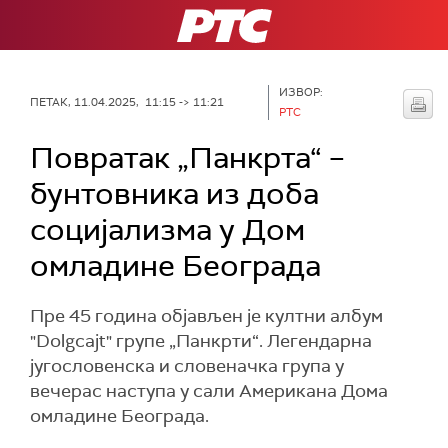
РТС
ИЗВОР:
ПЕТАК, 11.04.2025, 11:15 -> 11:21
РТС
Повратак „Панкрта“ –
бунтовника из доба
социјализма у Дом
омладине Београда
Пре 45 година објављен је култни албум
"Dolgcajt" групе „Панкрти“. Легендарна
југословенска и словеначка група у
вечерас наступа у сали Американа Дома
омладине Београда.