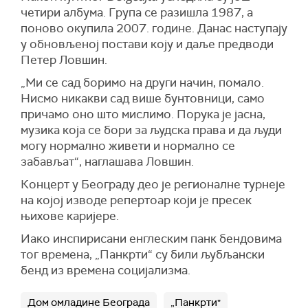
четири албума. Група се разишла 1987, а
поново окупила 2007. године. Данас наступају
у обновљеној постави коју и даље предводи
Петер Ловшин.
„Ми се сад боримо на други начин, помало.
Нисмо никакви сад више бунтовници, само
причамо оно што мислимо. Порука је јасна,
музика која се бори за људска права и да људи
могу нормално живети и нормално се
забављат“, наглашава Ловшин.
Концерт у Београду део је регионалне турнеје
на којој изводе репертоар који је пресек
њихове каријере.
Иако инспирисани енглеским панк бендовима
тог времена, „Панкрти“ су били љубљански
бенд из времена социјализма.
Дом омладине Београда
„Панкрти"