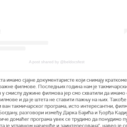
A post shared by @beldocsfest
та имамо сјајне документаристе који снимају кратком
ражне филмове. Последњих година нам је такмичарск
у смислу дужине филмова јер смо схватили да имамо 
илмове и да је штета не ставити пажњу на њих. Такође 
 ван такмичарског програма, исто интересантни, филм
огдану, разговори између Дарка Бајића и Ђорђа Кади
тиче домаћег програма увек се трудимо да понудимо 
та је углавном најчешће и заинтересована“, навео је 