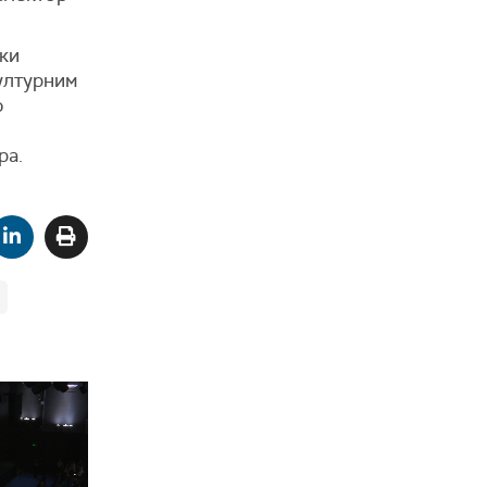
ки
ултурним
о
ра.