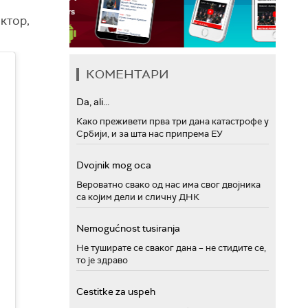
ктор,
КОМЕНТАРИ
Da, ali...
Како преживети прва три дана катастрофе у
Србији, и за шта нас припрема ЕУ
Dvojnik mog oca
Вероватно свако од нас има свог двојника
са којим дели и сличну ДНК
Nemogućnost tusiranja
Не туширате се сваког дана – не стидите се,
то је здраво
Cestitke za uspeh