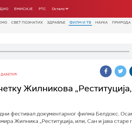
АДИО
ЕМИСИЈЕ
РТС
Остало
ЕМО
СВЕТ ПОЗНАТИХ
ЗДРАВЉЕ
ФИЛМ И ТВ
НАУКА
ПРИРОДА
 ДАБЕТИЋ
четку Жилникова „Реституција,
одни фестивал документарног филма Белдокс. Оса
ра Жилника „Реституција, или, Сан и јава старе г