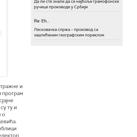
Да ли сте знали да се најбоље грамофонске
ручице производе у Србији
Re: Eh...
Лесковачка спржа – производ са
заштићеним географским пореклом
етражне и
и програм
сјајне
су ту и
 о
јевића.
публици
селектор