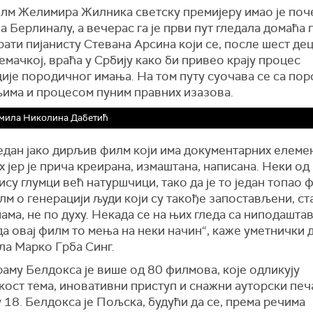
лм Желимира Жилника светску премијеру имао је поч
а Берлиналу, а вечерас га је први пут гледала домаћа 
ати пијанисту Стевана Арсина који се, после шест де
емачкој, враћа у Србију како би привео крају процес
ије породичног имања. На том путу суочава се са по
љима и процесом пуним правних изазова.
мила Николина Дабетић
један јако дирљив филм који има документарних елемен
х јер је прича креирана, измаштана, написана. Неки од
ису глумци већ натуршчици, тако да је то један топао 
лм о генерацији људи који су такође запостављени, ст
ама, не по духу. Некада се на њих гледа са ниподашта
а овај филм то мења на неки начин“, каже уметнички 
ла Марко Грба Синг.
аму Белдокса је више од 80 филмова, које одликују
кост тема, иновативни приступ и снажни ауторски печ
 18. Белдокса је Пољска, будући да се, према речима