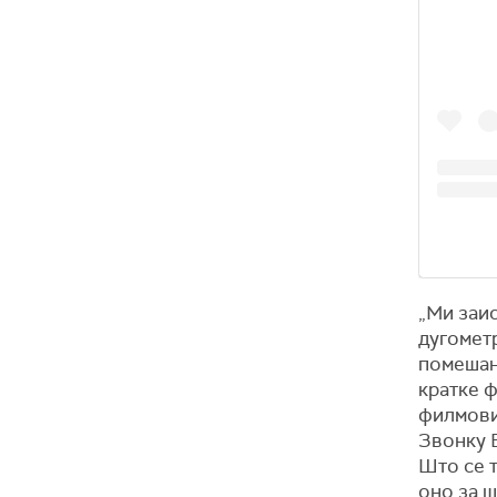
„Ми заис
дугомет
помешан 
кратке ф
филмови
Звонку Б
Што се 
оно за ш