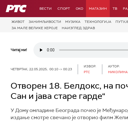
РТС
ВЕСТИ
СПОРТ
OKO
МАГАЗИН
ТВ
Р
ЖИВОТ
ЗАНИМЉИВОСТИ
МУЗИКА
ТЕХНОЛОГИЈA
ПУТУЈ
ЗА МАЛЕ ВЕЛИКЕ ХЕРОЈЕ
НАИЗГЛЕД ЗДРАВ
Читај ми!
ИЗВОР:
АУТОР:
ЧЕТВРТАК, 22.05.2025, 00:10 -> 00:23
РТС
НИКОЛИНА
Отворен 18. Белдокс, на по
Сан и јава старе гарде“
У Дому омладине Београда почео је Међунар
издање смотре свечано је отворио филм Желими