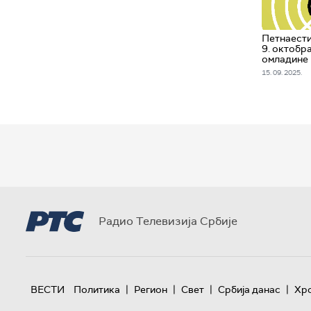
Петнаести
9. октобр
омладине
15. 09. 2025.
Радио Телевизија Србије
|
|
|
|
ВЕСТИ
Политика
Регион
Свет
Србија данас
Хр