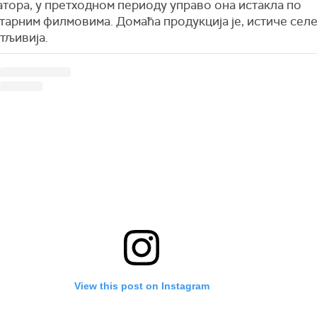
тора, у претходном периоду управо она истакла по
тарним филмовима. Домаћа продукција је, истиче селе
тљивија.
View this post on Instagram