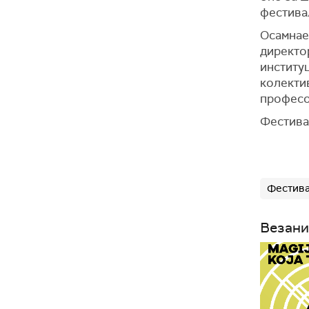
фестива
Осамнае
директо
институц
колекти
професор
Фестивал
Фестива
Везани