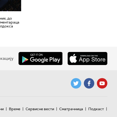
них, до
ументараца
елдокса
кацију
|
|
|
|
|
ни
Време
Сервисне вести
Сматрачница
Подкаст