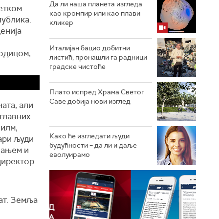
Да ли наша планета изгледа
етком
као кромпир или као плави
публика.
кликер
ценија
Италијан бацио добитни
родицом,
листић, пронашли га радници
градске чистоће
Плато испред Храма Светог
Саве добија нови изглед
ата, али
 главних
филм,
Како ће изгледати људи
ари људи
будућности – да ли и даље
вањем и
еволуирамо
директор
ат. Земља