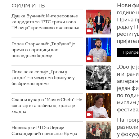
ФИЛМ И ТВ
Нови фи
године н
Душка Вучинић: Интересовање
Прича пр
кандидата за "РТС тражи нова
рада у Н
ТВ лица" премашило очекивања
реституц
пријате
Горан Старчевић: „Тврђава“ је
прича о породици као
Припре
последњем бедему
„Ово је 
Пола века серије „Грлом у
и играни
јагоде" – о чему смо бринули у
актера н
безбрижно време
један фи
по годин
Славни кувар о "MasterChefu": Не
мислим д
схватајте га озбиљно, храна је
фестива
хладна
На прогр
разноли
Новинарки РТС-а Лидији
Самарџијевић признање Врмџа
у фокусу