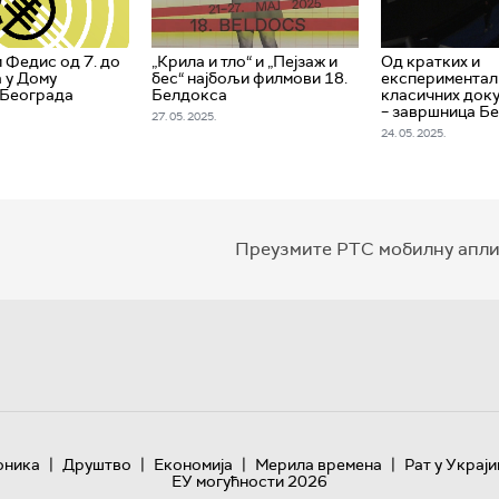
 Федис од 7. до
„Крила и тло“ и „Пејзаж и
Од кратких и
а у Дому
бес“ најбољи филмови 18.
експериментал
 Београда
Белдокса
класичних док
– завршница Б
27. 05. 2025.
24. 05. 2025.
Преузмите РТС мобилну апли
|
|
|
|
оника
Друштво
Економија
Мерила времена
Рат у Украји
ЕУ могућности 2026