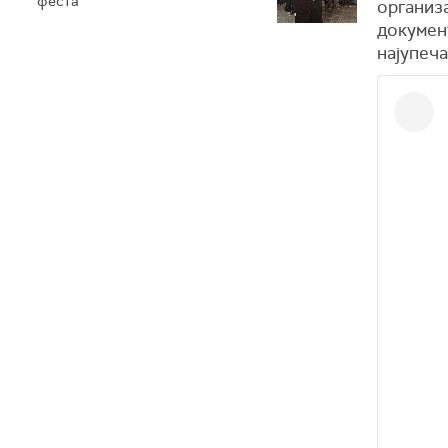
феста
организа
докумен
најупеча