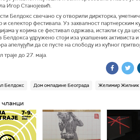
ла Игор Станојевић.
сти Белдокс свечано су отворили диркторка, уметнич
р и селектор фестивала. Уз захвалност партнерским к
ијама у којима се фестивал одржава, истакли су да це
в Белдокса удружено стоји иза ухапшених активиста и
а апелујући да се пусте на слободу из кућног притво
 траје до 27. маја.
л Белдокс
Дом омладине Београда
Желимир Жилник
 чланци