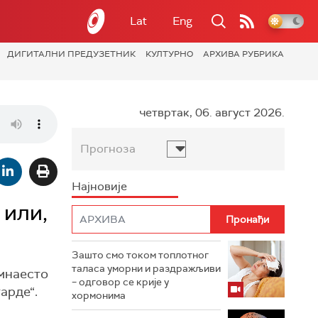
Lat
Eng
ДИГИТАЛНИ ПРЕДУЗЕТНИК
КУЛТУРНО
АРХИВА РУБРИКА
четвртак, 06. август 2026.
Прогноза
Најновије
 или,
Зашто смо током топлотног
таласа уморни и раздражљиви
мнаесто
– одговор се крије у
арде“.
хормонима