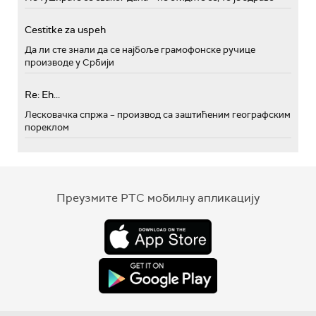
Cestitke za uspeh
Да ли сте знали да се најбоље грамофонске ручице
производе у Србији
Re: Eh...
Лесковачка спржа – производ са заштићеним географским
пореклом
Преузмите РТС мобилну апликацију