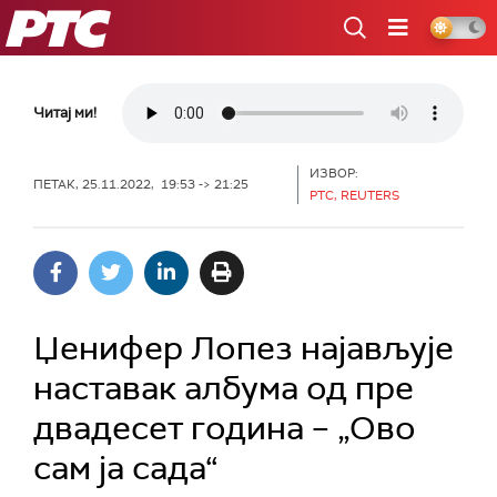
РТС
Читај ми!
ИЗВОР:
ПЕТАК, 25.11.2022, 19:53 -> 21:25
РТС, REUTERS
Џенифер Лопез најављује
наставак албума од пре
двадесет година – „Ово
сам ја сада“