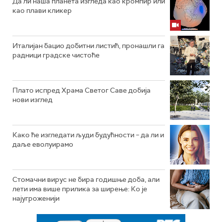
Да ли наша планета изгледа као кромпир или
као плави кликер
Италијан бацио добитни листић, пронашли га
радници градске чистоће
Плато испред Храма Светог Саве добија
нови изглед
Како ће изгледати људи будућности – да ли и
даље еволуирамо
Стомачни вирус не бира годишње доба, али
лети има више прилика за ширење: Ко је
најугроженији