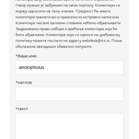
Говор мржње је забрањен на овом порталу. Коментари се
морају односити на тему чланка. Предност ће имати
коментари граматички и правописно исправно написани.
Коментаре писане великим словима нећемо објављивати.
Задржавамо право избора и краћења коментара који ће
бити објављени. Коментаре који се односе на уређивачку
политику можете послати на адресу webdesk@rts.rs. Поља
обележена звездицом обавезно попуните.
*Ваше име:
*наслов
*текст