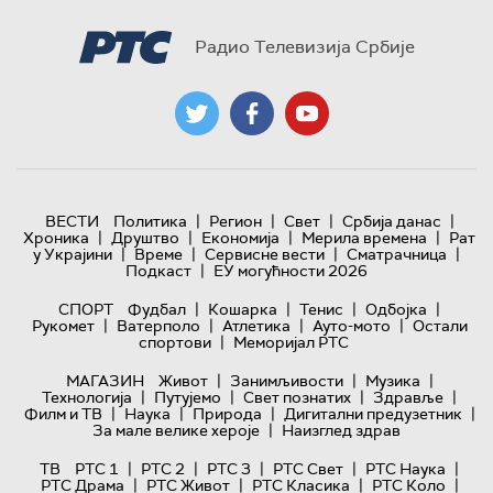
Радио Телевизија Србије
|
|
|
|
ВЕСТИ
Политика
Регион
Свет
Србија данас
|
|
|
|
Хроника
Друштво
Економија
Мерила времена
Рат
|
|
|
|
у Украјини
Време
Сервисне вести
Сматрачница
|
Подкаст
ЕУ могућности 2026
|
|
|
|
СПОРТ
Фудбал
Кошарка
Тенис
Одбојка
|
|
|
|
Рукомет
Ватерполо
Атлетика
Ауто-мото
Остали
|
спортови
Меморијал РТС
|
|
|
МАГАЗИН
Живот
Занимљивости
Музика
|
|
|
|
Технологијa
Путујемо
Свет познатих
Здравље
|
|
|
|
Филм и ТВ
Наука
Природа
Дигитални предузетник
|
За мале велике хероје
Наизглед здрав
|
|
|
|
|
ТВ
РТС 1
РТС 2
РТС 3
РТС Свет
РТС Наука
|
|
|
|
РТС Драма
РТС Живот
РТС Класика
РТС Коло