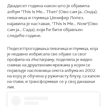
Двадесет година након што је објавила
албум "This Is Me... Then" (Ово сам ја...Онда),
певачица и глумица Џенифер Лопез,
најавила је наставак, "This Is Me... Now"(Ово
сам ја… Сада), који ће бити објављен
следеће године.
Педесеттрогодишња певачица и глумица, која
је недавно избрисала све објаве са свог
профила на
Инстаграму
, поделила је видео
снимак на друштвеним мрежама у којем се
појављује насловница омота албума из 2002.
на којој је обучена у ружичасту блузу, са капом
на глави, и трансформише се у свој данашњи
лик.