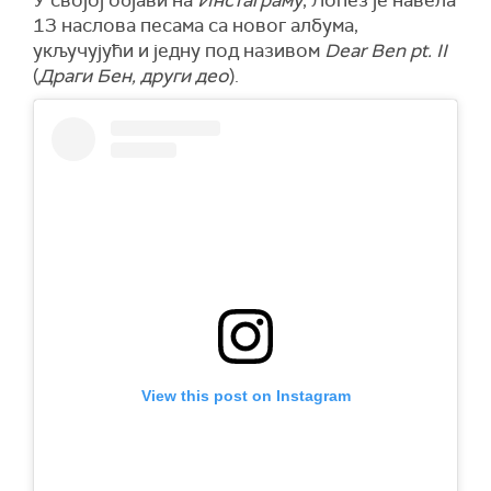
У својој објави на
Инстаграму
, Лопез је навела
13 наслова песама са новог албума,
укључујући и једну под називом
Dear Ben pt. II
(
Драги Бен, други део
).
View this post on Instagram