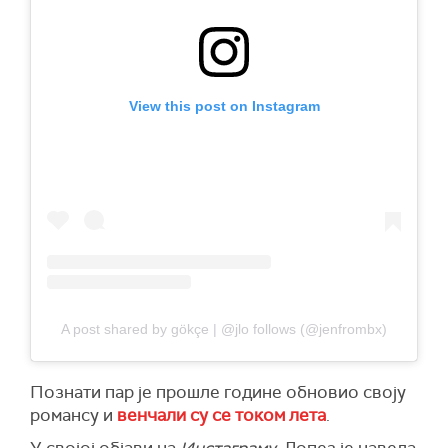
View this post on Instagram
A post shared by gökçe | @jlo follows (@jenfrombx)
Познати пар је прошле године обновио своју
романсу и
венчали су се током лета
.