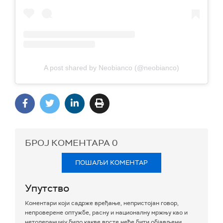
A post shared by Neobianco (@neobianco)
БРОЈ КОМЕНТАРА
0
ПОШАЉИ КОМЕНТАР
Упутство
Коментари који садрже вређање, непристојан говор,
непроверене оптужбе, расну и националну мржњу као и
нетолеранцију било какве врсте неће бити објављени.