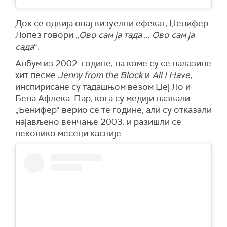
Док се одвија овај визуелни ефекат, Џенифер
Лопез говори „
Ово сам ја тада ... Ово сам ја
сада
“.
Албум из 2002. године, на коме су се налазиле
хит песме
Jenny from the Block
и
All I Have
,
инспирисане су тадашњом везом Џеј Ло и
Бена Афлека. Пар, кога су медији назвали
„Бенифер“ верио се те године, али су отказали
најављено венчање 2003. и разишли се
неколико месеци касније.