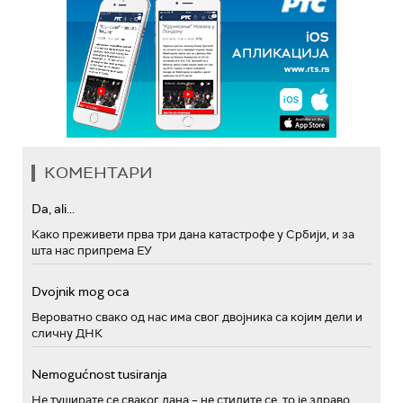
КОМЕНТАРИ
Da, ali...
Како преживети прва три дана катастрофе у Србији, и за
шта нас припрема ЕУ
Dvojnik mog oca
Вероватно свако од нас има свог двојника са којим дели и
сличну ДНК
Nemogućnost tusiranja
Не туширате се сваког дана – не стидите се, то је здраво