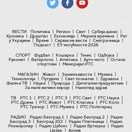
|
|
|
|
ВЕСТИ
Политика
Регион
Свет
Србија данас
|
|
|
|
Хроника
Друштво
Економија
Мерила времена
Рат
|
|
|
|
у Украјини
Време
Сервисне вести
Сматрачница
|
Подкаст
ЕУ могућности 2026
|
|
|
|
СПОРТ
Фудбал
Кошарка
Тенис
Одбојка
|
|
|
|
Рукомет
Ватерполо
Атлетика
Ауто-мото
Остали
|
спортови
Меморијал РТС
|
|
|
МАГАЗИН
Живот
Занимљивости
Музика
|
|
|
|
Технологијa
Путујемо
Свет познатих
Здравље
|
|
|
|
Филм и ТВ
Наука
Природа
Дигитални предузетник
|
За мале велике хероје
Наизглед здрав
|
|
|
|
|
ТВ
РТС 1
РТС 2
РТС 3
РТС Свет
РТС Наука
|
|
|
|
РТС Драма
РТС Живот
РТС Класика
РТС Коло
|
|
РТС Трезор
РТС Музика
РТС Полетарац
|
|
РАДИО
Радио Београд 1
Радио Београд 2
Радио
|
|
|
Београд 3
Београд 202
Радио Плетеница
Радио
|
|
|
Рокенролер
Радио Џубокс
Радио Вртешка
Радио
|
Џезер
Архив