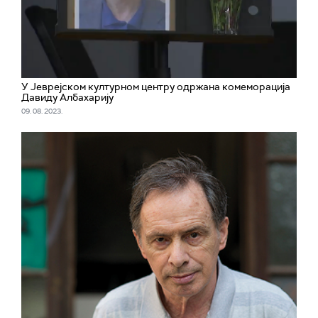
У Јеврејском културном центру одржана комеморација
Давиду Албахарију
09. 08. 2023.