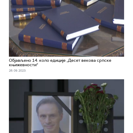
Објављено 14. коло едиције „Десет векова српске
књижевности“
26. 09. 2023.