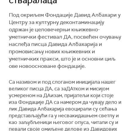
стваралаца
Под окриљем Фондације Давид Албахари у
Центру за културну деконтаминацију
одржан је целовечерњи књижевно-
уметнички фестивал ДА, посвећен очувању
наслеђа писца Давида Албахарија и
промовисању нових књижевних и
уметничких пракси, што је и основни циљ
ове новоосноване фондације.
Са називом и под слоганом иницијала нашег
великог писца ДА, са заДАтком и мисијом
усмереном на ДАизам, пријатељи који стоје
иза Фондације ДА са намером да чувају дело и
лик Давида Албахарија евоцирали су сећања
представљајући га у несвакидашњем светлу и
као заљубљеници његовог опуса, читали су и
певали своје омиљене делове из Давидових