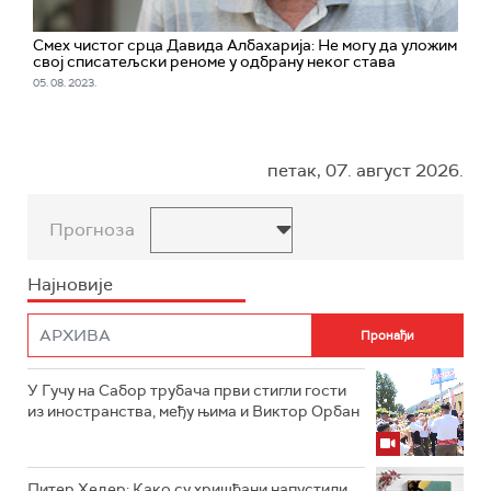
Смех чистог срца Давида Албахарија: Не могу да уложим
свој списатељски реноме у одбрану неког става
05. 08. 2023.
петак, 07. август 2026.
Прогноза
Најновије
У Гучу на Сабор трубача први стигли гости
из иностранства, међу њима и Виктор Орбан
Питер Хедер: Како су хришћани напустили