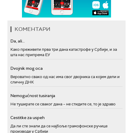
КОМЕНТАРИ
Da, ali...
Како преживети прва три дана катастрофе у Србији, и за
шта нас припрема ЕУ
Dvojnik mog oca
Вероватно свако од нас има свог двојника са којим дели и
сличну ДНК
Nemogućnost tusiranja
Не туширате се сваког дана – не стидите се, то је здраво
Cestitke za uspeh
Да ли сте знали да се најбоље грамофонске ручице
производе у Србији