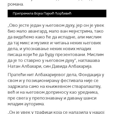
романа.
Припремила Војка Пајкић Ђорђевић
„Ово јесте један у његовом духу, јер он је увек
био мало авангард, мало ван мејнстрима, тако
да видећемо како ће да испадне, али мислим
да тај микс и музике и читања неких његових
дела, и упознавање неких нових младих
писаца који ће да буду презентовани. Мислим
да је то ставрно у његовом духу“, наглашава
Натан Албахари, син Давида Албахарија.
Пратећи нит Албахаријевог дела, Фондација у
свом и у позиционирању фестивала није се
задржала само на књижевном стваралаштву,
већ и на његовом доприносу као уредника,
пре свега у препознавању и давању шанси
младим ауторима.
„Он је увек у трафици која се налазила у нашој