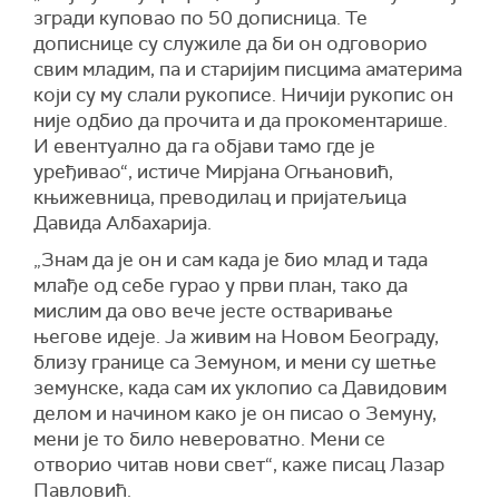
згради куповао по 50 дописница. Те
дописнице су служиле да би он одговорио
свим младим, па и старијим писцима аматерима
који су му слали рукописе. Ничији рукопис он
није одбио да прочита и да прокоментарише.
И евентуално да га објави тамо где је
уређивао“, истиче Мирјана Огњановић,
књижевница, преводилац и пријатељица
Давида Албахарија.
„Знам да је он и сам када је био млад и тада
млађе од себе гурао у први план, тако да
мислим да ово вече јесте остваривање
његове идеје. Ја живим на Новом Београду,
близу границе са Земуном, и мени су шетње
земунске, када сам их уклопио са Давидовим
делом и начином како је он писао о Земуну,
мени је то било невероватно. Мени се
отворио читав нови свет“, каже писац Лазар
Павловић.