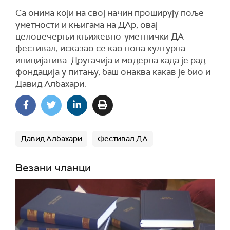
Са онима који на свој начин проширују поље
уметности и књигама на ДАр, овај
целовечерњи књижевно-уметнички ДА
фестивал, исказао се као нова културна
иницијатива. Другачија и модерна када је рад
фондација у питању, баш онаква какав је био и
Давид Албахари.
Давид Албахари
Фестивал ДА
Везани чланци