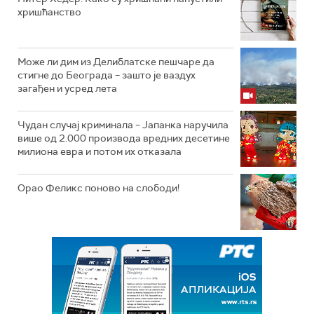
хришћанство
Може ли дим из Делиблатске пешчаре да
стигне до Београда – зашто је ваздух
загађен и усред лета
Чудан случај криминала – Јапанка наручила
више од 2.000 производа вредних десетине
милиона евра и потом их отказала
Орао Феликс поново на слободи!