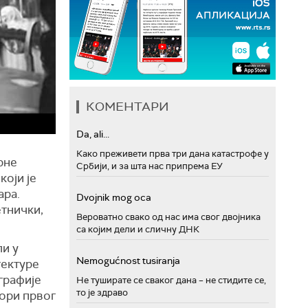
КОМЕНТАРИ
Da, ali...
Како преживети прва три дана катастрофе у
рне
Србији, и за шта нас припрема ЕУ
који је
ара.
Dvojnik mog oca
тнички,
Вероватно свако од нас има свог двојника
са којим дели и сличну ДНК
ли у
Nemogućnost tusiranja
тектуре
графије
Не туширате се сваког дана – не стидите се,
то је здраво
вори првог