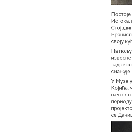
Постоје
Истока, 
Стојади
Бранисла
своју ку
На пољу
извесне
задовољ
смањује 
У Музеју
Којића, 
његова с
периоду 
пројект
се Даниц