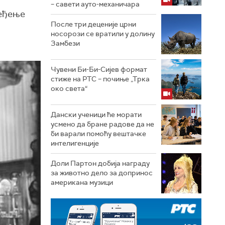
– савети ауто-механичара
ређење
После три деценије црни
носорози се вратили у долину
Замбези
Чувени Би-Би-Сијев формат
стиже на РТС – почиње „Трка
око света“
Дански ученици ће морати
усмено да бране радове да не
би варали помоћу вештачке
интелигенције
Доли Партон добија награду
за животно дело за допринос
американа музици