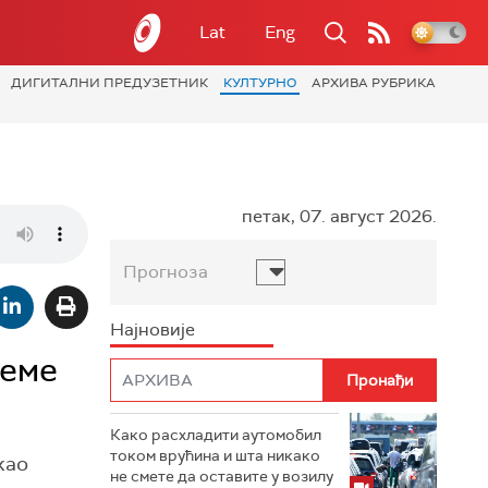
Lat
Eng
ДИГИТАЛНИ ПРЕДУЗЕТНИК
КУЛТУРНО
АРХИВА РУБРИКА
петак, 07. август 2026.
Прогноза
Најновије
реме
Како расхладити аутомобил
током врућина и шта никако
као
не смете да оставите у возилу