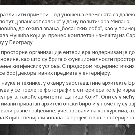
 различити примери – од уношења елемената са далек
попут „јапанског салона” у дому политичара Милана
новића, до оживљавања „босанских соба”, као у приме
ва Нушића који је пренео комплетан намештај из Сар
ћу у Београду.
 просторне организације ентеријера модернизам је д
 новине, као што су брига о функционалности простор
ење хигијенских услова. С продором модернистичких 
се број декоративних предмета у ентеријеру.
 науке и технике, у оквиру заоставштине архитекте Б
чувају се прелепе фотографије ентеријера које је изр
упруга, такође архитекта, Даница Којић. Они су у међ
имали приватан архитектонски биро и у почетку су за
овали разне грађевине, учествовали на конкурсима, а
а Којић специјализовала за пројектовање ентеријера