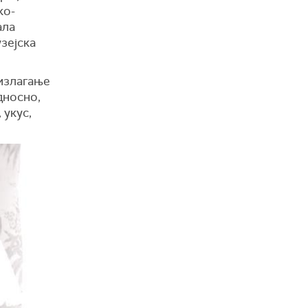
ко-
ала
узејска
 излагање
дносно,
 укус,