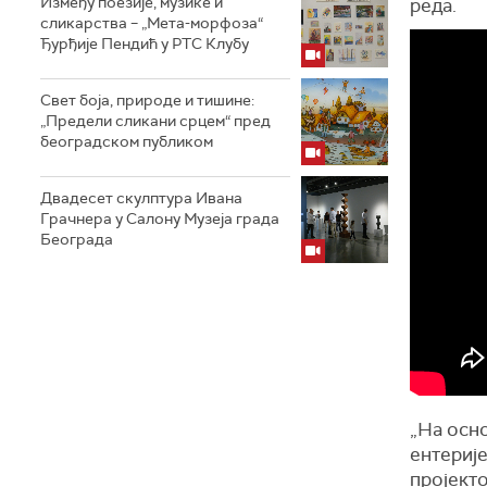
Између поезије, музике и
реда.
сликарства – „Мета-морфоза“
Ђурђије Пендић у РТС Клубу
Свет боја, природе и тишине:
„Предели сликани срцем“ пред
београдском публиком
Двадесет скулптура Ивана
Грачнера у Салону Музеја града
Београда
„На осно
ентерије
пројекто