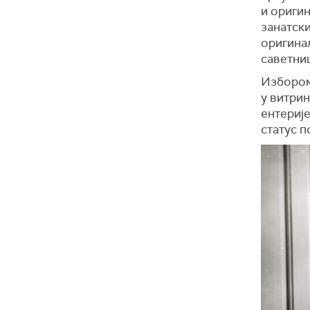
и оригин
занатски
оригинал
саветниц
Избором 
у витрин
ентерије
статус п