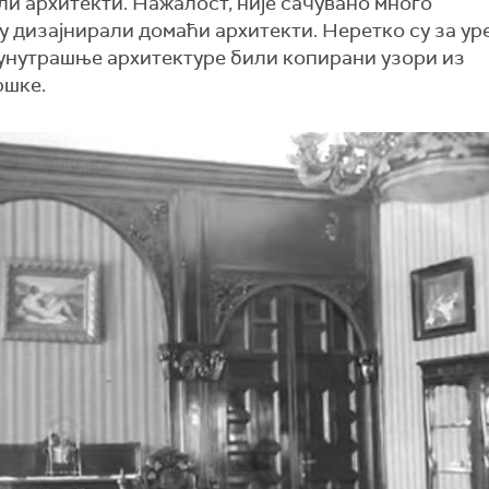
ли архитекти. Нажалост, није сачувано много
су дизајнирали домаћи архитекти. Неретко су за у
 унутрашње архитектуре били копирани узори из
ршке.