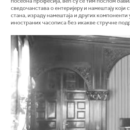
посебна професија, већ су се тим послом бави
сведочанстава о ентеријеру и намештају који 
стана, израду намештаја и других компоненти
иностраних часописа без икакве стручне под