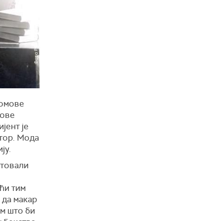
домове
хове
јент је
тор. Мода
ју.
утовали
ћи тим
 да макар
ем што би