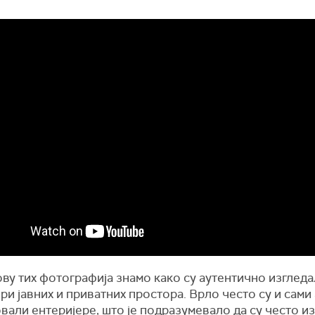
ву тих фотографија знамо како су аутентично изглед
ри јавних и приватних простора. Врло често су и сами
вали ентеријере, што је подразумевало да су често и