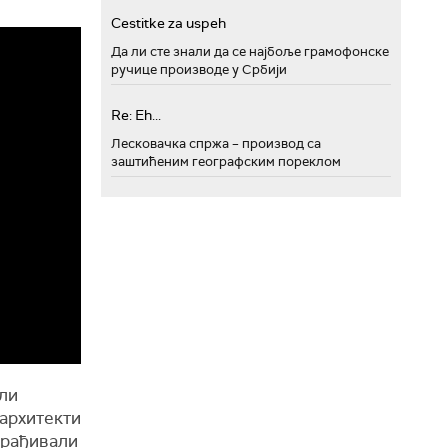
Cestitke za uspeh
Да ли сте знали да се најбоље грамофонске
ручице производе у Србији
Re: Eh...
Лесковачка спржа – производ са
заштићеним географским пореклом
али
 архитекти
зрађивали