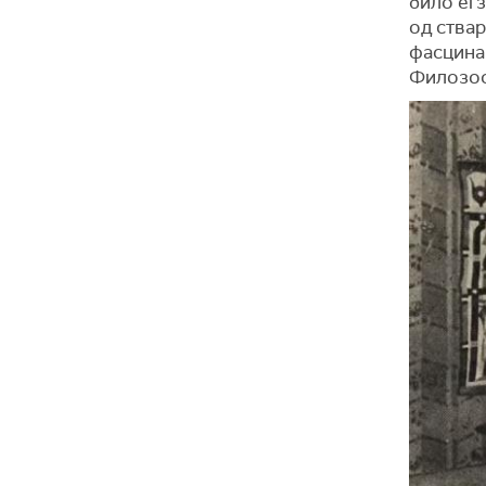
било егз
од ствар
фасцина
Филозоф