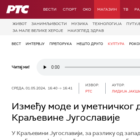
РТС
ВЕСТИ
СПОРТ
OKO
МАГАЗИН
ТВ
Р
ЖИВОТ
ЗАНИМЉИВОСТИ
МУЗИКА
ТЕХНОЛОГИЈA
ПУТУЈ
ЗА МАЛЕ ВЕЛИКЕ ХЕРОЈЕ
НАИЗГЛЕД ЗДРАВ
ВЕСТ
ИНТЕРВЈУ
ПРЕПОРУКА
НЕШТО ДРУГО
КУЛТУРА
РОКО
Читај ми!
ИЗВОР:
АУТОР:
СРЕДА, 01.05.2024, 16:40 -> 16:41
РТС
ЛИДИЈА ЈАКШ
Између моде и уметничког д
Краљевине Југославије
У Краљевини Југославији, за разлику од запад