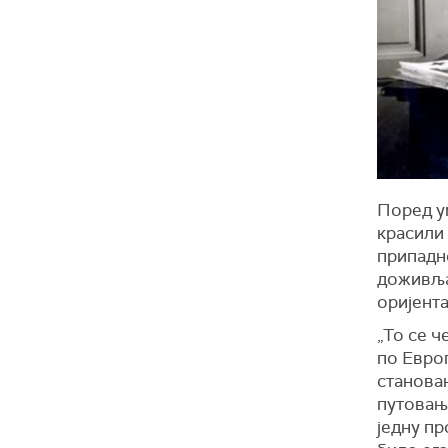
Поред у
красили 
припадно
доживља
оријента
„То се ч
по Европ
становањ
путовањи
једну пр