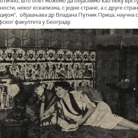
отично, што опет можемо да објаснимо као неку врст
ности, неког ескапизма, с једне стране, а с друге стра
цијом“, објашњава др Владана Путник Прица, научна 
ског факултета у Београду.