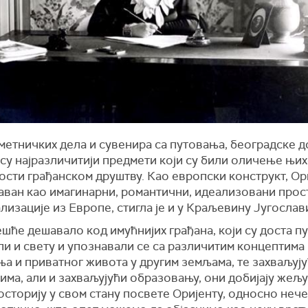
метничких дела и сувенира са путовања, београдске 
су најразличитији предмети који су били оличење њи
сти грађанском друштву. Као европски конструкт, Ори
ван као имагинарни, романтични, идеализовани прос
лизације из Европе, стигла је и у Краљевину Југослави
ешће дешавало код имућнијих грађана, који су доста п
и и свету и упознавали се са различитим концептима
а и приватног живота у другим земљама, те захваљују
ма, али и захваљујући образовању, они добијају жељу
осторију у свом стану посвете Оријенту, односно неч