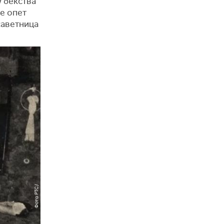
у бекства
не опет
саветница