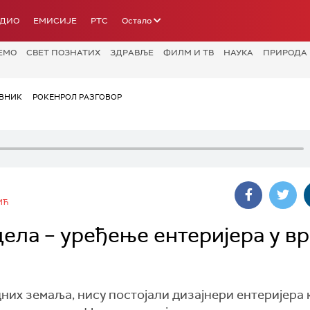
АДИО
ЕМИСИЈЕ
РТС
Остало
ЕМО
СВЕТ ПОЗНАТИХ
ЗДРАВЉЕ
ФИЛМ И ТВ
НАУКА
ПРИРОДА
ВНИК
РОКЕНРОЛ РАЗГОВОР
ИЋ
ела – уређење ентеријера у в
них земаља, нису постојали дизајнери ентеријера 