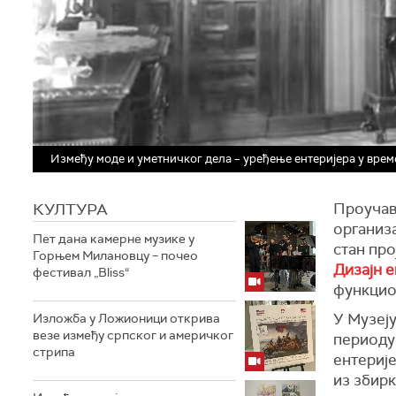
Између моде и уметничког дела – уређење ентеријера у вре
КУЛТУРА
Проучав
организа
Пет дана камерне музике у
стан про
Горњем Милановцу – почео
Дизајн е
фестивал „Bliss“
функцион
У Музеју
Изложба у Ложионици открива
везе између српског и америчког
периоду 
стрипа
ентерије
из збирк