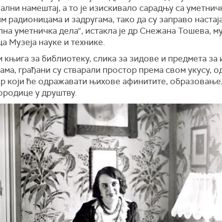
ални намештај, а то је изискивало сарадњу са уметнич
м радионицама и задругама, тако да су заправо настај
на уметничка дела“, истакла је др Снежана Тошева, м
а Музеја науке и технике.
књига за библиотеку, слика за зидове и предмета за
ама, грађани су стварали простор према свом укусу, о
р који ће одражавати њихове афинитите, образовање,
ородице у друштву.