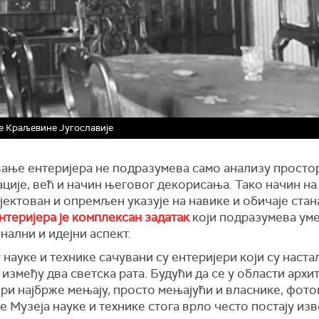
ме Краљевине Југославије
ање ентеријера не подразумева само анализу просто
ције, већ и начин његовог декорисања. Тако начин на 
јектован и опремљен указује на навике и обичаје стан
нтеријера је комплексан задатак
који подразумева уме
ални и идејни аспект.
 науке и технике сачувани су ентеријери који су наста
између два светска рата. Будући да се у области архи
ри најбрже мењају, просто мењајући и власнике, фото
е Музеја науке и технике стога врло често постају из