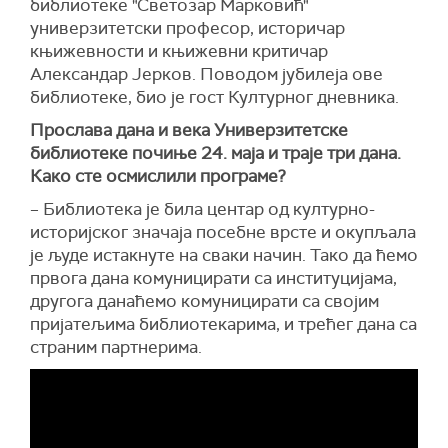
библиотеке "Светозар Марковић"
универзитетски професор, историчар
књижевности и књижевни критичар
Александар Јерков. Поводом јубилеја ове
библиотеке, био је гост Културног дневника.
Прослава дана и века Универзитетске
библиотеке почиње 24. маја и траје три дана.
Како сте осмислили програме?
– Библиотека је била центар од културно-
историјског значаја посебне врсте и окупљала
је људе истакнуте на сваки начин. Тако да ћемо
првога дана комуницирати са институцијама,
другога данаћемо комуницирати са својим
пријатељима библиотекарима, и трећег дана са
страним партнерима.