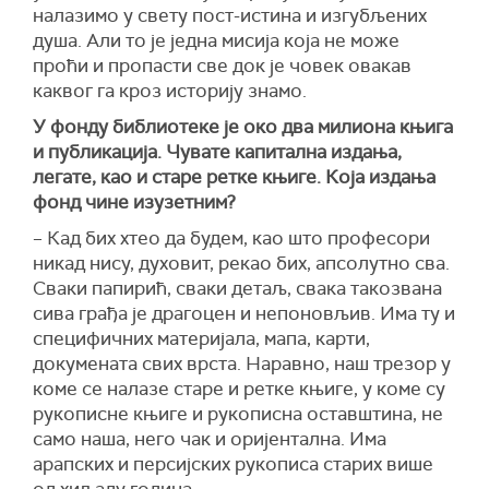
налазимо у свету пост-истина и изгубљених
душа. Али то је једна мисија која не може
проћи и пропасти све док је човек овакав
каквог га кроз историју знамо.
У фонду библиотеке је око два милиона књига
и публикација. Чувате капитална издања,
легате, као и старе ретке књиге. Која издања
фонд чине изузетним?
– Кад бих хтео да будем, као што професори
никад нису, духовит, рекао бих, апсолутно сва.
Сваки папирић, сваки детаљ, свака такозвана
сива грађа је драгоцен и непоновљив. Има ту и
специфичних материјала, мапа, карти,
докумената свих врста. Наравно, наш трезор у
коме се налазе старе и ретке књиге, у коме су
рукописне књиге и рукописна оставштина, не
само наша, него чак и оријентална. Има
арапских и персијских рукописа старих више