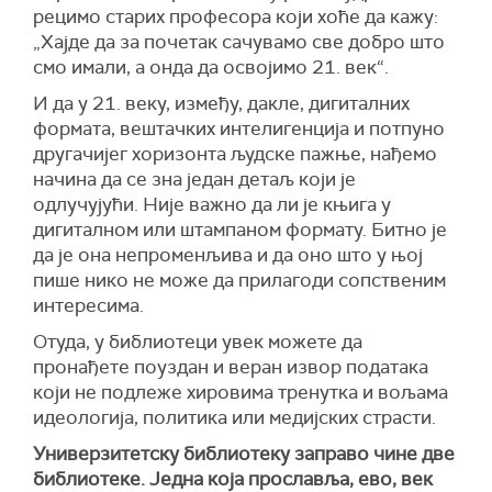
рецимо старих професора који хоће да кажу:
„Хајде да за почетак сачувамо све добро што
смо имали, а онда да освојимо 21. век“.
И да у 21. веку, између, дакле, дигиталних
формата, вештачких интелигенција и потпуно
другачијег хоризонта људске пажње, нађемо
начина да се зна један детаљ који је
одлучујући. Није важно да ли је књига у
дигиталном или штампаном формату. Битно је
да је она непроменљива и да оно што у њој
пише нико не може да прилагоди сопственим
интересима.
Отуда, у библиотеци увек можете да
пронађете поуздан и веран извор података
који не подлеже хировима тренутка и вољама
идеологија, политика или медијских страсти.
Универзитетску библиотеку заправо чине две
библиотеке. Једна која прославља, ево, век