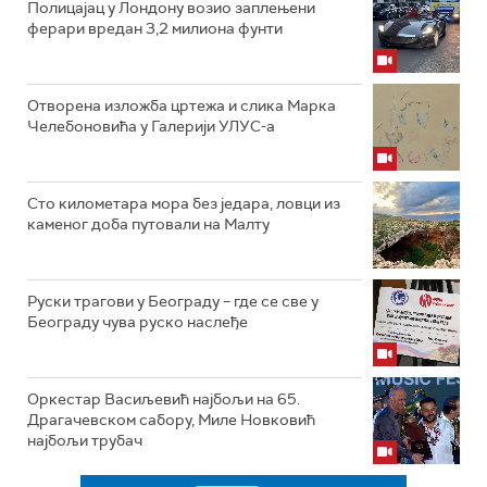
Полицајац у Лондону возио заплењени
ферари вредан 3,2 милиона фунти
Отворена изложба цртежа и слика Марка
Челебоновића у Галерији УЛУС-а
Сто километара мора без једара, ловци из
каменог доба путовали на Малту
Руски трагови у Београду – где се све у
Београду чува руско наслеђе
Оркестар Васиљевић најбољи на 65.
Драгачевском сабору, Миле Новковић
најбољи трубач