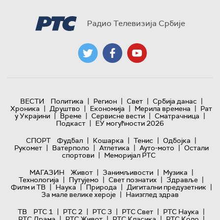
Радио Телевизија Србије
|
|
|
|
ВЕСТИ
Политика
Регион
Свет
Србија данас
|
|
|
|
Хроника
Друштво
Економија
Мерила времена
Рат
|
|
|
|
у Украјини
Време
Сервисне вести
Сматрачница
|
Подкаст
ЕУ могућности 2026
|
|
|
|
СПОРТ
Фудбал
Кошарка
Тенис
Одбојка
|
|
|
|
Рукомет
Ватерполо
Атлетика
Ауто-мото
Остали
|
спортови
Меморијал РТС
|
|
|
МАГАЗИН
Живот
Занимљивости
Музика
|
|
|
|
Технологијa
Путујемо
Свет познатих
Здравље
|
|
|
|
Филм и ТВ
Наука
Природа
Дигитални предузетник
|
За мале велике хероје
Наизглед здрав
|
|
|
|
|
ТВ
РТС 1
РТС 2
РТС 3
РТС Свет
РТС Наука
|
|
|
|
РТС Драма
РТС Живот
РТС Класика
РТС Коло