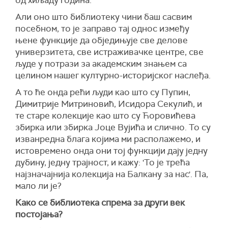
од хиљаду година.
Али оно што библиотеку чини баш сасвим
посебном, то је заправо тај однос између
њене функције да обједињује све делове
универзитета, све истраживачке центре, све
људе у потрази за академским знањем са
целином нашег културно-историјског наслеђа.
А то ће онда рећи људи као што су Пупин,
Димитрије Митриновић, Исидора Секулић, и
те старе колекције као што су Ћоровићева
збирка или збирка Јоце Вујића и слично. То су
изванредна блага којима ми располажемо, и
истовремено онда они тој функцији дају једну
дубину, једну трајност, и кажу: 'То је трећа
најзначајнија колекција на Балкану за нас'. Па,
мало ли је?
Како се библиотека спрема за други век
постојања?