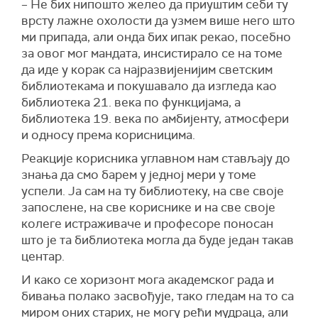
– Не бих нипошто желео да приуштим себи ту
врсту лажне охолости да узмем више него што
ми припада, али онда бих ипак рекао, посебно
за овог мог мандата, инсистирало се на томе
да иде у корак са најразвијенијим светским
библиотекама и покушавало да изгледа као
библиотека 21. века по функцијама, а
библиотека 19. века по амбијенту, атмосфери
и односу према корисницима.
Реакције корисника углавном нам стављају до
знања да смо барем у једној мери у томе
успели. Ја сам на ту библиотеку, на све своје
запослене, на све кориснике и на све своје
колеге истраживаче и професоре поносан
што је та библиотека могла да буде један такав
центар.
И како се хоризонт мога академског рада и
бивања полако засвођује, тако гледам на то са
миром оних старих, не могу рећи мудраца, али