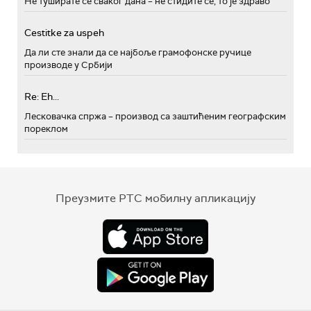
Не туширате се сваког дана – не стидите се, то је здраво
Cestitke za uspeh
Да ли сте знали да се најбоље грамофонске ручице
производе у Србији
Re: Eh...
Лесковачка спржа – производ са заштићеним географским
пореклом
Преузмите РТС мобилну апликацију