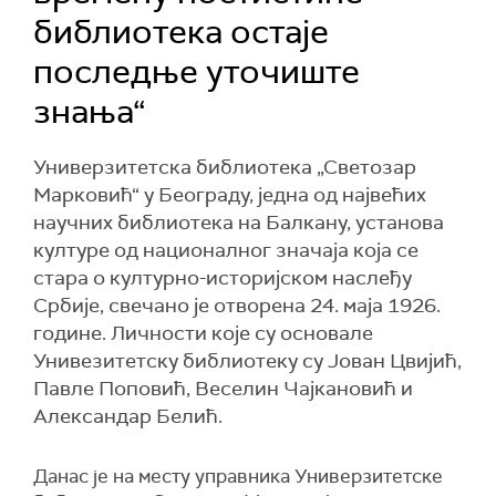
библиотека остаје
последње уточиште
знања“
Универзитетска библиотека „Светозар
Марковић“ у Београду, једна од највећих
научних библиотека на Балкану, установа
културе од националног значаја која се
стара о културно-историјском наслеђу
Србије, свечано је отворена 24. маја 1926.
године. Личности које су основале
Унивезитетску библиотеку су Јован Цвијић,
Павле Поповић, Веселин Чајкановић и
Александар Белић.
Данас је на месту управника Универзитетске