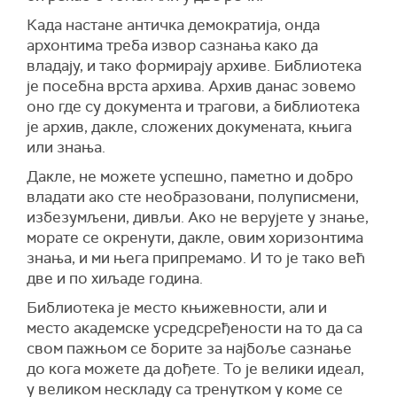
Када настане античка демократија, онда
архонтима треба извор сазнања како да
владају, и тако формирају архиве. Библиотека
је посебна врста архива. Архив данас зовемо
оно где су документа и трагови, а библиотека
је архив, дакле, сложених докумената, књига
или знања.
Дакле, не можете успешно, паметно и добро
владати ако сте необразовани, полуписмени,
избезумљени, дивљи. Ако не верујете у знање,
морате се окренути, дакле, овим хоризонтима
знања, и ми њега припремамо. И то је тако већ
две и по хиљаде година.
Библиотека је место књижевности, али и
место академске усредсређености на то да са
свом пажњом се борите за најбоље сазнање
до кога можете да дођете. То је велики идеал,
у великом нескладу са тренутком у коме се