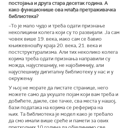
постојања и друга стара десетак година. А
како функционише ова млађа претраживачка
библиотека?
–То је мало чудо и треба одати признање
неколицини колега који су то развијали. Ја сам
човек више 19. века, иако сам се бавио
књижевношћу краја 20. века, 21. века и
постструктурализма. Али тих неколико колега
којима треба одати признања направили су
можда, најуспешнију, не најобимнију, али
најуспешнију дигиталну библиотеку у нас и у
окружењу.
У њој не морате да листате странице, него
можете само да укуцате појам који вам треба и
добићете, дакле, све тачке, сва места у нашој,
бази података на којима се реферира на
њих. Та библиотека је модел како је требало
да смо имали више среће и памети за ових
претходних 10 година да објединимо све