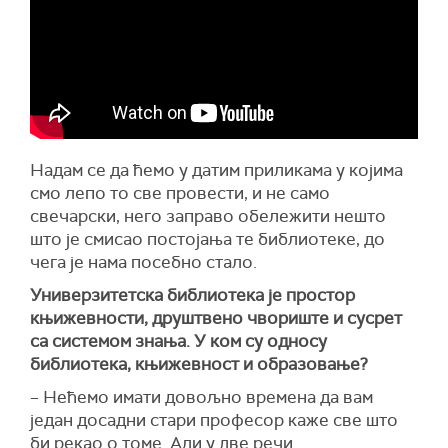
Надам се да ћемо у датим приликама у којима
смо лепо то све провести, и не само
свечарски, него заправо обележити нешто
што је смисао постојања те библиотеке, до
чега је нама посебно стало.
Универзитетска библиотека је простор
књижевности, друштвено чвориште и сусрет
са системом знања. У ком су односу
библиотека, књижевност и образовање?
– Нећемо имати довољно времена да вам
један досадни стари професор каже све што
би рекао о томе. Али у две речи.