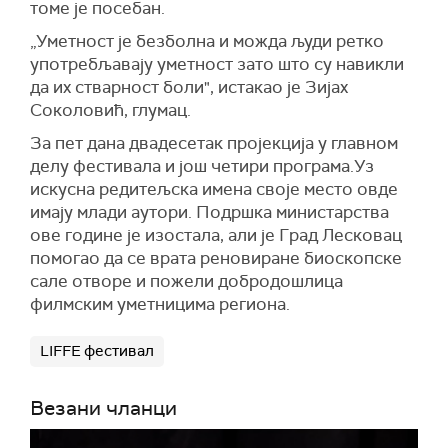
томе је посебан.
„Уметност је безболна и можда људи ретко
употребљавају уметност зато што су навикли
да их стварност боли", истакао је Зијах
Соколовић, глумац.
За пет дана двадесетак пројекција у главном
делу фестивала и још четири програма.Уз
искусна редитељска имена своје место овде
имају млади аутори. Подршка министарства
ове године је изостала, али је Град Лесковац
помогао да се врата реновиране биоскопске
сале отворе и пожели добродошлица
филмским уметницима региона.
LIFFE фестивал
Везани чланци