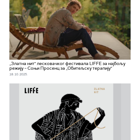
„Златна нит" лесковачког фестивала LIFFE за најбољу
режију – Соњи Просенц за „Обитељску терапију"
18. 10. 2025.