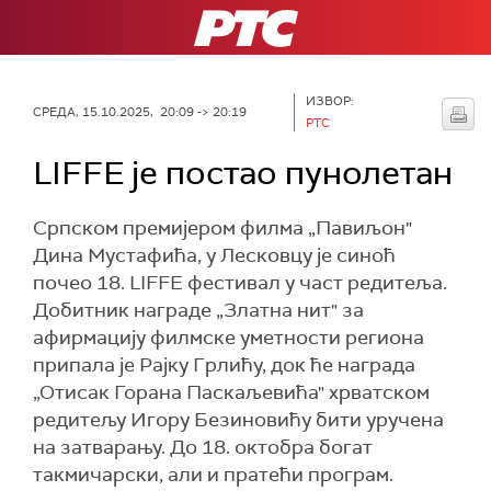
РТС
ИЗВОР:
СРЕДА, 15.10.2025, 20:09 -> 20:19
РТС
LIFFE је постао пунолетан
Српском премијером филма „Павиљон"
Дина Мустафића, у Лесковцу је синоћ
почео 18. LIFFE фестивал у част редитеља.
Добитник награде „Златна нит" за
афирмацију филмске уметности региона
припала је Рајку Грлићу, док ће награда
„Отисак Горана Паскаљевића" хрватском
редитељу Игору Безиновићу бити уручена
на затварању. До 18. октобра богат
такмичарски, али и пратећи програм.