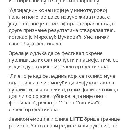
инспирисани су Тезејевом храброшћу.
"Адријаднин конац који је у минотауровој
палати помогао да се извуче жива глава, с
једне стране је то метафора стваралаштва, с
друге признање резултатима стваралаштва",
истакао је Мирољуб Вучковић, Уметнички
савет Лајф фестивала.
Зрела је одлука да се фестивал окрене
публици, да их филм опусти и насмеје, тиме се
водио дугогодишњи селектор фестивала.
"Лијепо је кад се људима који се толико муче
ода признање и омогући да имају контакт са
публиком, значи неки од ових филмова никад
дошли до српске публике, а да није овог
фестивала", рекао је Огњен Свиличић,
селектор фестивала.
Језиком емоције и слике LIFFE брише границе
региона. Уз то слави редитељски рукопис, по