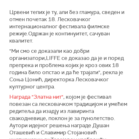
Црвени тепих је ту, али без гламура, сведен и
отмен почетак 18. Лесковачког
интернационалног фестивала филмске
режије.Одржан је континуитет, сачуван
квалитет.
"Ми смо се доказали као добри
организатори,LIFFE се доказао да је и поред
препрека и проблема којих је кроз ових 18
година било опстао и да ће трајати", рекла је
Соња Цонић, директорка Лесковачког
културног центра.
Награда "Златна нит"
, којом је фестивал
повезан са лесковачком традицијом и умећем
редитеља да изадју из лавиринта
свакодневице, поклон је за пунолетство.
Аутори идејног решења награде Душан
Оташевић и Славимир Стојановић