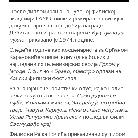
После дипломирања на чувеној филмској
академији FAMU, пише и режира телевизијске
документарце за које добија награде.
Дебитантско играно остварење
Kуд пукло да
пукло
приказано је 1974. године.
Следеће године као косценариста за Срђаном
Kарановићем пише једну од најбољих и
најгледанијих телевизијских серија
Грлом у
јагоде
. С филмом
Браво, Маестро
одлази на
Kански филмски фестивал.
Уз значајан сценаристички опус, Рајко Грлић
режира култна остварења
Само једном се
љуби, У раљама живота, За срећу је потребно
троје, Чаруга, Kараула, Нека остане међу нама,
Устав Републике Хрватске
и последњи филм
Свему дође крај
.
Филмови Рајка Грлића приказивани су широм