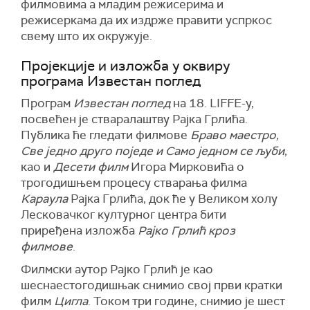
филмовима а младим режисерима и
режисеркама да их издрже правити успркос
свему што их окружује.
Пројекције и изложба у оквиру
програма Известан поглед
Програм
Известан поглед
на 18. LIFFE-у,
посвећен је стваралаштву Рајка Грлића.
Публика ће гледати филмове
Браво маестро,
Све једно друго поједе и Само једном се љуби
,
као и
Десети филм
Игора Мирковића о
трогодишњем процесу стварања филма
Kараула
Рајка Грлића, док ће у Великом холу
Лесковачког културног центра бити
приређена изложба
Рајко Грлић кроз
филмове
.
Филмски аутор Рајко Грлић је као
шеснаестогодишњак снимио свој први кратки
филм
Цигла
. Током три године, снимио је шест