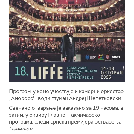
Програм, у коме учествује и камерни оркестар
„Аморосо’’, води глумац Андреј Шепетковски.
Свечано отварање је заказано за 19 часова, а
затим, у оквиру Главног такмичарског
програма, следи српска премијера остварења
Павиљон
.