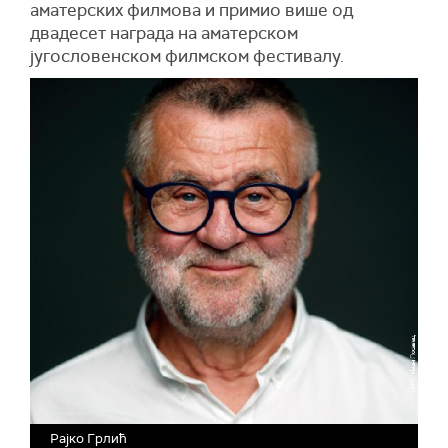
аматерских филмова и примио више од
двадесет награда на аматерском
југословенском филмском фестивалу.
Рајко Грлић