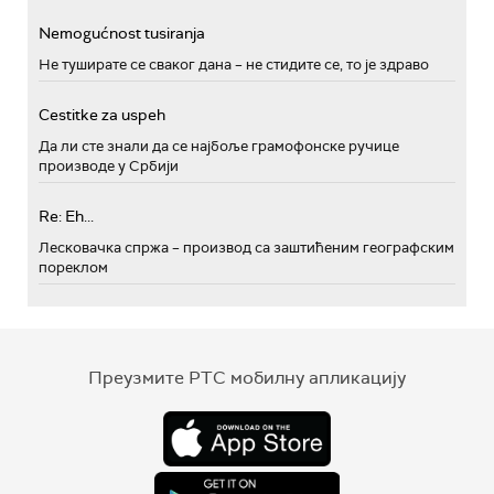
Nemogućnost tusiranja
Не туширате се сваког дана – не стидите се, то је здраво
Cestitke za uspeh
Да ли сте знали да се најбоље грамофонске ручице
производе у Србији
Re: Eh...
Лесковачка спржа – производ са заштићеним географским
пореклом
Преузмите РТС мобилну апликацију