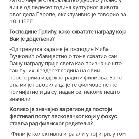
Аутор чије је стваралаштво дубоко уткано у
више од педесет година културног живота
овог дела Европе, ексклузивно je говорио за
18. LIFFE.
Господине Грлићу, како схватате награду која
Вам је додељена?
-Од тренутка када ме је господин Мића
Вучковић обавијестио о томе схватио сам
Вашу награду прије свега као признање што
сам пуних шездесет година на овим
просторима издржао радити филмова. Уз то
она ми је говорила да је те филмове нетко
примијетио и да су, надам се, некоме нешто
значили.
Kолико је значајно за регион да постоји
фестивал попут лесковачког који у фокус
ставља рад филмског редитеља?
-Филм је колективна игра али у тој игри, у том