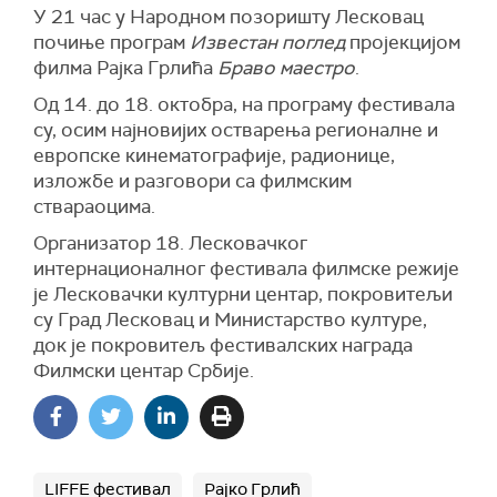
У 21 час у Народном позоришту Лесковац
почиње програм
Известан поглед
пројекцијом
филма Рајка Грлића
Браво маестро
.
Од 14. до 18. октобра, на програму фестивала
су, осим најновијих остварења регионалне и
европске кинематографије, радионице,
изложбе и разговори са филмским
ствараоцима.
Организатор 18. Лесковачког
интернационалног фестивала филмске режије
је Лесковачки културни центар, покровитељи
су Град Лесковац и Министарство културе,
док је покровитељ фестивалских награда
Филмски центар Србије.
LIFFE фестивал
Рајко Грлић