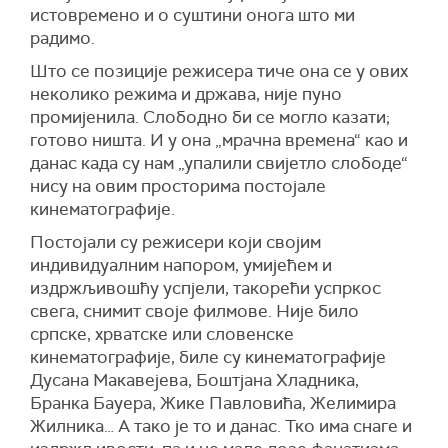
истовремено и о суштини онога што ми
радимо.
Што се позиције режисера тиче она се у ових
неколико режима и држава, није пуно
промијенила. Слободно би се могло казати;
готово ништа. И у она „мрачна времена“ као и
данас када су нам „упалили свијетло слободе“
нису на овим просторима постојале
кинематографије.
Постојали су режисери који својим
индивидуалним напором, умијећем и
издржљивошћу успјели, такорећи успркос
свега, снимит своје филмове. Није било
српске, хрватске или словенске
кинематографије, биле су кинематографије
Дусана Макавејева, Боштјана Хладника,
Бранка Бауера, Жике Павловића, Желимира
Жилника… А тако је то и данас. Тко има снаге и