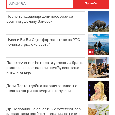
После три деценије црни носорози се
вратили у долину Замбези
Чувени Би-Би-Сијев формат стиже на РТС –
почиње „Трка око света“
Дански ученици ће морати усмено да бране
радове да не би варали помоћу вештачке
интелигенције
Доли Партон добија награду за животно
дело за допринос американа музици
Др Половина: Гојазност није естетски, већ
здравствени проблем – терапија се не сме