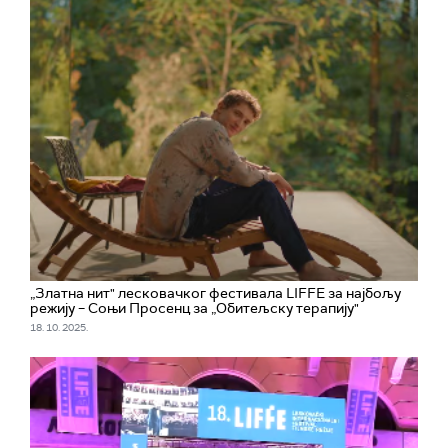
„Златна нит" лесковачког фестивала LIFFE за најбољу
режију – Соњи Просенц за „Обитељску терапију"
18. 10. 2025.