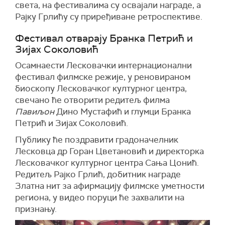
света, на фестивалима су освајали награде, а
Рајку Грлићу су приређиване ретроспективе.
Фестивал отварају Бранка Петрић и
Зијах Соколовић
Осамнаести Лесковачки интернационални
фестивал филмске режије, у реновираном
биоскопу Лесковачког културног центра,
свечано ће отворити редитељ филма
Павиљон
Дино Мустафић и глумци Бранка
Петрић и Зијах Соколовић.
Публику ће поздравити градоначелник
Лесковца др Горан Цветановић и директорка
Лесковачког културног центра Сања Цонић.
Редитељ Рајко Грлић, добитник награде
Златна нит за афирмацију филмске уметности
региона, у видео поруци ће захвалити на
признању.