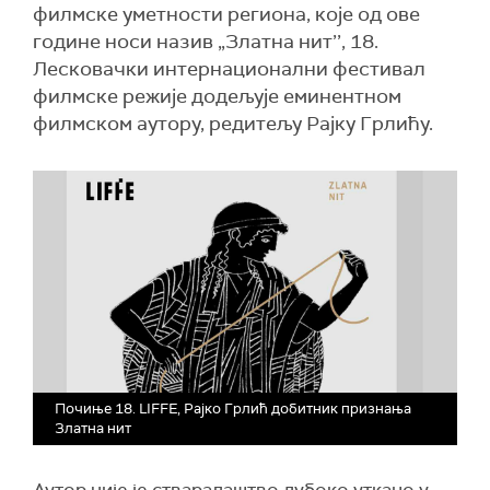
филмске уметности региона, које од ове
године носи назив „Златна нит’’, 18.
Лесковачки интернационални фестивал
филмске режије додељује еминентном
филмском аутору, редитељу Рајку Грлићу.
Почиње 18. LIFFE, Рајко Грлић добитник признања
Златна нит