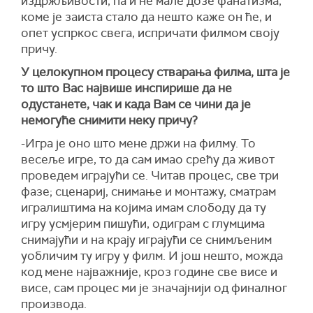
издржљивости, па и не мале дозе фанатизма,
коме је заиста стало да нешто каже он ће, и
опет успркос свега, испричати филмом своју
причу.
У целокупном процесу стварања филма, шта је
то што Вас највише инспирише да не
одустанете, чак и када Вам се чини да је
немогуће снимити неку причу?
-Игра је оно што мене држи на филму. То
весеље игре, то да сам имао срећу да живот
проведем играјући се. Читав процес, све три
фазе; сценариј, снимање и монтажу, сматрам
игралиштима на којима имам слободу да ту
игру усмјерим пишући, одиграм с глумцима
снимајући и на крају играјући се снимљеним
уобличим ту игру у филм. И још нешто, можда
код мене најважније, кроз године све висе и
висе, сам процес ми је значајнији од финалног
производа.