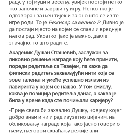
раду, у тој муци и весељу, увијек постоји нетко
тко започне и заврши ту игру. Нетко тко је
одговоран за њен тијек и за оно што се из те
игре роди. То је
Режисер са велико Р
. Дивно је
да постаји мјесто на којем се слави и вреднује
његов рад. Укратко, јако је важно, дакле
значајно, то што радите.
Академик Душан Оташевић, заслужан за
ликовно решење награде коју ћете примити,
пореди редитеље са Тезејем, па каже да
филмски редитељ захваљујући нити која се
зове таленат и умеће успешно излази из
лавиринта у којем се нашао. У том смислу,
каква је позиција редитеља данас, а каква је
била у време када сте почињали каријеру?
-Прије свега би захвалио Душку, човјеку којег
добро знам и чији рад изузетно цијеним, на
обликовању награде која тако јасно говори о
њему, његовом схваћању режије али