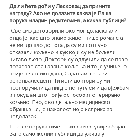
Да ли ћете доћи у Лесковац да примите
награду? Ако не долазите каква је Ваша
порука младим редитељима, а каква публици?
-Све смо договорили око мог доласка али
онда је, као што знамо живот пише романе а
не ми, дошло до тога да су ми потпуно
отказали кољено и кук који су ме бољели
читаво љето. Доктори су одлучили да се прво
позабаве спашавање кољења и то је учињено
прије неколико дана, Сада сам шепави
реконвалесцент. Ти исти доктори су ми
препоручили да нигдје не путујем и да вјежбам
и покушам што прије оспособит оперирано
кољено. Ево, ово детаљно медицинско
објашњење, је нажалост моја исприка за
недолазак.
Што се порука тиче – њих сам се увијек бојао.
Зато само желим публици да ужива у