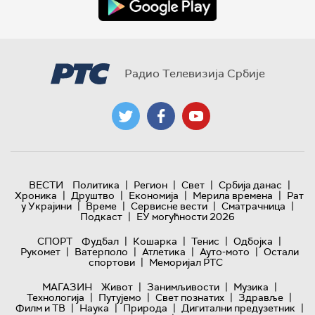
Радио Телевизија Србије
|
|
|
|
ВЕСТИ
Политика
Регион
Свет
Србија данас
|
|
|
|
Хроника
Друштво
Економија
Мерила времена
Рат
|
|
|
|
у Украјини
Време
Сервисне вести
Сматрачница
|
Подкаст
ЕУ могућности 2026
|
|
|
|
СПОРТ
Фудбал
Кошарка
Тенис
Одбојка
|
|
|
|
Рукомет
Ватерполо
Атлетика
Ауто-мото
Остали
|
спортови
Меморијал РТС
|
|
|
МАГАЗИН
Живот
Занимљивости
Музика
|
|
|
|
Технологијa
Путујемо
Свет познатих
Здравље
|
|
|
|
Филм и ТВ
Наука
Природа
Дигитални предузетник