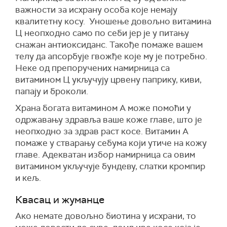
важности за исхрану особа које немају
квалитетну косу. Уношење довољно витамина
Ц неопходно само по себи јер је у питању
снажан антиоксиданс. Такође помаже вашем
телу да апсорбује гвожђе које му је потребно.
Неке од препоручених намирница са
витамином Ц укључују црвену паприку, киви,
папају и броколи.
Храна богата витамином А може помоћи у
одржавању здравља ваше коже главе, што је
неопходно за здрав раст косе. Витамин А
помаже у стварању себума који утиче на кожу
главе. Адекватан избор намирница са овим
витамином укључује бундеву, слатки кромпир
и кељ.
Квасац и жуманце
Ако немате довољно биотина у исхрани, то