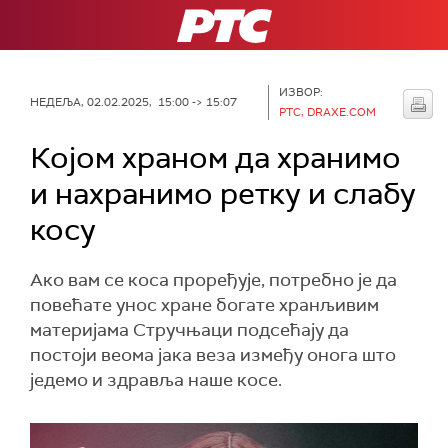
РТС
ИЗВОР:
НЕДЕЉА, 02.02.2025, 15:00 -> 15:07
РТС, DRAXE.COM
Којом храном да хранимо
и нахранимо ретку и слабу
косу
Ако вам се коса проређује, потребно је да
повећате унос хране богате хранљивим
материјама Стручњаци подсећају да
постоји веома јака веза између онога што
једемо и здравља наше косе.