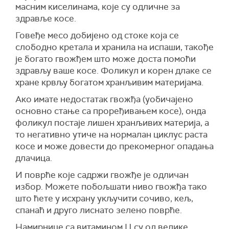
масним киселинама, које су одличне за
здравље косе.
Говеђе месо добијено од стоке која се
слободно кретала и хранила на испаши, такође
је богато гвожђем што може доста помоћи
здрављу ваше косе. Фоликул и корен длаке се
хране крвљу богатом хранљивим материјама.
Ако имате недостатак гвожђа (уобичајено
основно стање са проређивањем косе), онда
фоликул постаје лишен хранљивих материја, а
то негативно утиче на нормалан циклус раста
косе и може довести до прекомерног опадања
длачица.
И поврће које садржи гвожђе је одличан
избор. Можете побољшати ниво гвожђа тако
што ћете у исхрану укључити сочиво, кељ,
спанаћ и друго лиснато зелено поврће.
Намирнице са витамином Ц су од велике