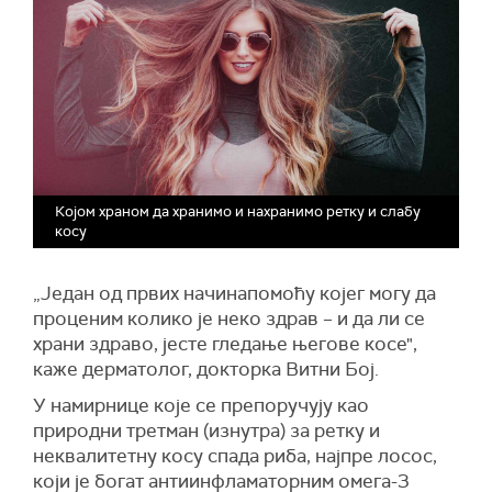
Којом храном да хранимо и нахранимо ретку и слабу
косу
„Један од првих начинапомоћу којег могу да
проценим колико је неко здрав – и да ли се
храни здраво, јесте гледање његове косе",
каже дерматолог, докторка Витни Бој.
У намирнице које се препоручују као
природни третман (изнутра) за ретку и
неквалитетну косу спада риба, најпре лосос,
који је богат антиинфламаторним омега-3