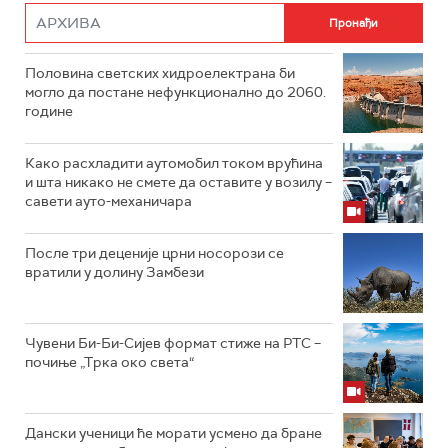
Половина светских хидроелектрана би
могло да постане нефункционално до 2060.
године
Како расхладити аутомобил током врућина
и шта никако не смете да оставите у возилу –
савети ауто-механичара
После три деценије црни носорози се
вратили у долину Замбези
Чувени Би-Би-Сијев формат стиже на РТС –
почиње „Трка око света“
Дански ученици ће морати усмено да бране