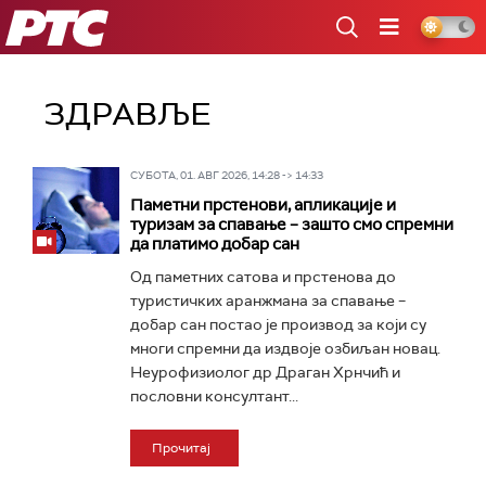
РТС
ЗДРАВЉЕ
СУБОТА, 01. АВГ 2026, 14:28 -> 14:33
Паметни прстенови, апликације и
туризам за спавање – зашто смо спремни
да платимо добар сан
Од паметних сатова и прстенова до
туристичких аранжмана за спавање –
добар сан постао је производ за који су
многи спремни да издвоје озбиљан новац.
Неурофизиолог др Драган Хрнчић и
пословни консултант...
Прочитај