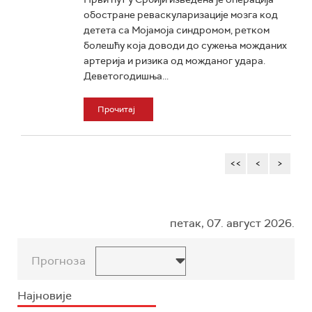
обостране реваскуларизације мозга код
детета са Мојамојa синдромом, ретком
болешћу која доводи до сужења можданих
артерија и ризика од можданог удара.
Деветогодишња...
Прочитај
<<
<
>
петак, 07. август 2026.
Прогноза
Најновије