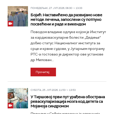
ПОНЕДЕЉАК, 27. ЈУЛ 2026, 08:30 -> 13:33
Бојић: Наставићемо да развијамо нове
методе лечења, запослени су потпуно
посвећени и раде и викендом
Поводом владине одлуке којом је Институт
за кардиоваскуларне болести „Дедиње“
добио статус Националног института за
срце и крвне судове, у Јутарњем програму
РТС-а гостовао је директор ове установе
др Милован...
Прочитај
СУБОТА, 25. ЈУЛ 2026, 11:53 -> 13:53
У Тиршовој први пут урађена обострана
реваскуларизација мозга код детета са
Мојамојa синдромом
Први пут у Србији изведена је операција