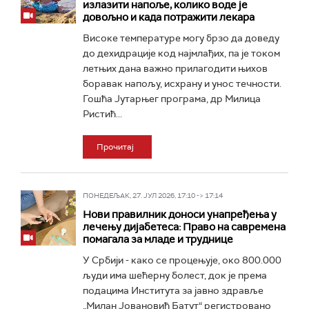
излазити напоље, колико воде је
довољно и када потражити лекара
Високе температуре могу брзо да доведу
до дехидрације код најмлађих, па је током
летњих дана важно прилагодити њихов
боравак напољу, исхрану и унос течности.
Гошћа Јутарњег програма, др Милица
Ристић...
Прочитај
ПОНЕДЕЉАК, 27. ЈУЛ 2026, 17:10 -> 17:14
Нови правилник доноси унапређења у
лечењу дијабетеса: Право на савремена
помагала за младе и труднице
У Србији - како се процењује, око 800.000
људи има шећерну болест, док је према
подацима Института за јавно здравље
„Милан Јовановић Батут“ регистровано