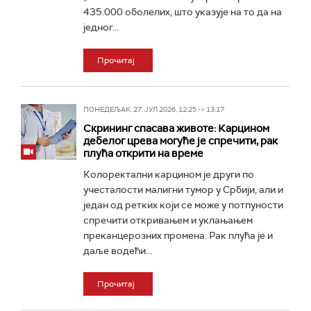
435.000 оболелих, што указује на то да на
једног...
Прочитај
ПОНЕДЕЉАК, 27. ЈУЛ 2026, 12:25 -> 13:17
Скрининг спасава животе: Карцином
дебелог црева могуће је спречити, рак
плућа открити на време
Колоректални карцином је други по
учесталости малигни тумор у Србији, али и
један од ретких који се може у потпуности
спречити откривањем и уклањањем
преканцерозних промена. Рак плућа је и
даље водећи...
Прочитај