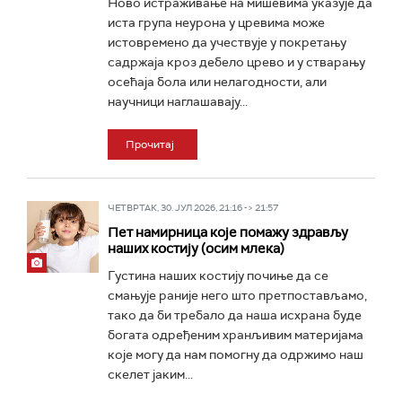
Ново истраживање на мишевима указује да
иста група неурона у цревима може
истовремено да учествује у покретању
садржаја кроз дебело црево и у стварању
осећаја бола или нелагодности, али
научници наглашавају...
Прочитај
ЧЕТВРТАК, 30. ЈУЛ 2026, 21:16 -> 21:57
Пет намирница које помажу здрављу
наших костију (осим млека)
Густина наших костију почиње да се
смањује раније него што претпостављамо,
тако да би требало да наша исхрана буде
богата одређеним хранљивим материјама
које могу да нам помогну да одржимо наш
скелет јаким...