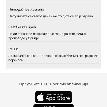
Nemogućnost tusiranja
Не туширате се сваког дана – не стидите се, то је здраво
Cestitke za uspeh
Да ли сте знали да се најбоље грамофонске ручице
производе у Србији
Re: Eh...
Лесковачка спржа – производ са заштићеним географским
пореклом
Преузмите РТС мобилну апликацију