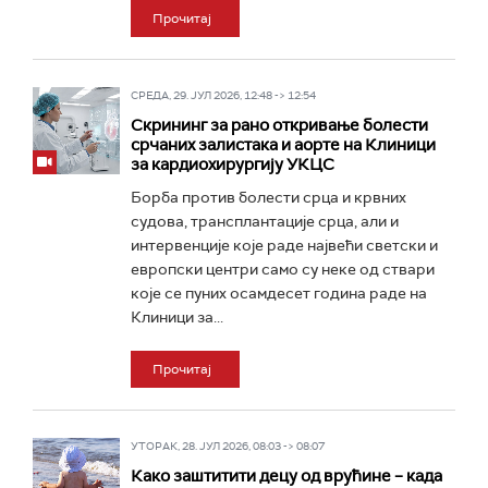
Прочитај
СРЕДА, 29. ЈУЛ 2026, 12:48 -> 12:54
Скрининг за рано откривање болести
срчаних залистака и аорте на Клиници
за кардиохирургију УКЦС
Борба против болести срца и крвних
судова, трансплантације срца, али и
интервенције које раде највећи светски и
европски центри само су неке од ствари
које се пуних осамдесет година раде на
Клиници за...
Прочитај
УТОРАК, 28. ЈУЛ 2026, 08:03 -> 08:07
Како заштитити децу од врућине – када