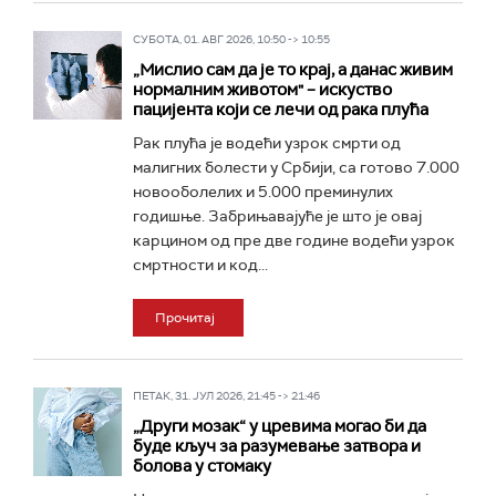
СУБОТА, 01. АВГ 2026, 10:50 -> 10:55
„Мислио сам да је то крај, а данас живим
нормалним животом" – искуство
пацијента који се лечи од рака плућа
Рак плућа је водећи узрок смрти од
малигних болести у Србији, са готово 7.000
новооболелих и 5.000 преминулих
годишње. Забрињавајуће је што је овај
карцином од пре две године водећи узрок
смртности и код...
Прочитај
ПЕТАК, 31. ЈУЛ 2026, 21:45 -> 21:46
„Други мозак“ у цревима могао би да
буде кључ за разумевање затвора и
болова у стомаку