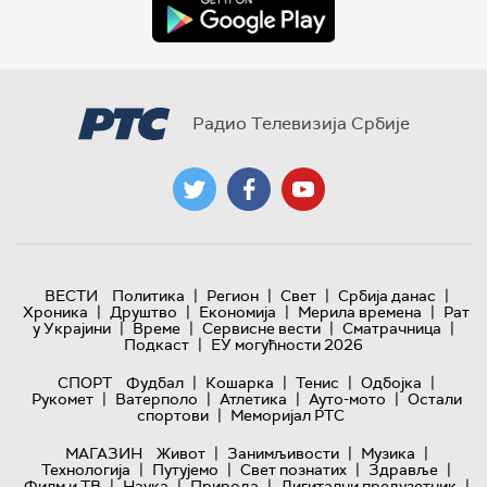
Радио Телевизија Србије
|
|
|
|
ВЕСТИ
Политика
Регион
Свет
Србија данас
|
|
|
|
Хроника
Друштво
Економија
Мерила времена
Рат
|
|
|
|
у Украјини
Време
Сервисне вести
Сматрачница
|
Подкаст
ЕУ могућности 2026
|
|
|
|
СПОРТ
Фудбал
Кошарка
Тенис
Одбојка
|
|
|
|
Рукомет
Ватерполо
Атлетика
Ауто-мото
Остали
|
спортови
Меморијал РТС
|
|
|
МАГАЗИН
Живот
Занимљивости
Музика
|
|
|
|
Технологијa
Путујемо
Свет познатих
Здравље
|
|
|
|
Филм и ТВ
Наука
Природа
Дигитални предузетник