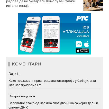
радове да не би варали помоћу вештачке
интелигенције
КОМЕНТАРИ
Da, ali...
Како преживети прва три дана катастрофе у Србији, и за
шта нас припрема ЕУ
Dvojnik mog oca
Вероватно свако од нас има свог двојника са којим дели и
сличну ДНК