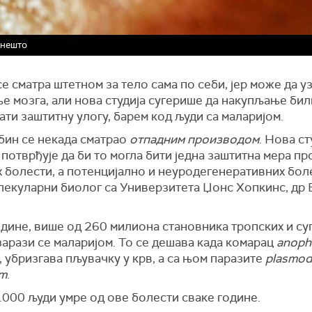
 нешто
е сматра штетном за тело сама по себи, јер може да уз
е мозга, али нова студија сугерише да накупљање би
ти заштитну улогу, барем код људи са маларијом.
бин се некада сматрао
отпадним производом
. Нова ст
потврђује да би то могла бити једна заштитна мера пр
 болести, а потенцијално и неуродегенеративних бол
лекуларни биолог са Универзитета Џонс Хопкинс, др 
одине, више од 260 милиона становника тропских и су
зарази се маларијом. То се дешава када комарац
anoph
, убризгава пљувачку у крв, а са њом паразите
plasmod
um
.
.000 људи умре од ове болести сваке године.