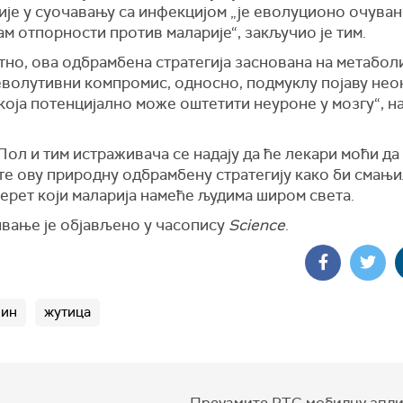
ије у суочавању са инфекцијом „је еволуционо очуван
м отпорности против маларије“, закључио је тим.
тно, ова одбрамбена стратегија заснована на метабол
еволутивни компромис, односно, подмуклу појаву нео
која потенцијално може оштетити неуроне у мозгу“, н
ол и тим истраживача се надају да ће лекари моћи да
те ову природну одбрамбену стратегију како би смањ
ерет који маларија намеће људима широм света.
вање је објављено у часопису
Science
.
бин
жутица
Преузмите РТС мобилну апли