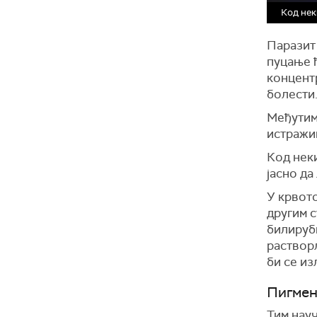
Код нек
Паразит 
пуцање ћ
концент
болести
Међутим,
истражив
Код неки
јасно д
У крвото
другим с
билируби
растворљ
би се из
Пигмен
Тим науч