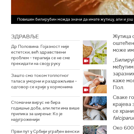
Повишен билирубин можда значи да имате жутицу, али и још
ЗДРАВЉЕ
Жутица с
оштећењ
Др Половина: Гојазност није
може има
естетски, већ здравствени
проблем – терапија се не сме
„Билиру
прекидати на своју руку
међутим 
заразних
Зашто смо током топлотног
каже мо
таласа уморни и раздражљиви –
одговор се крије у хормонима
Пол.
Сваке г
Стомачни вирус не бира
крајева 
годишње доба, али лети има више
се храни
прилика за ширење: Ко је
falcipar
најугроженији
Око 600
Први пут у Србији уграђен венски