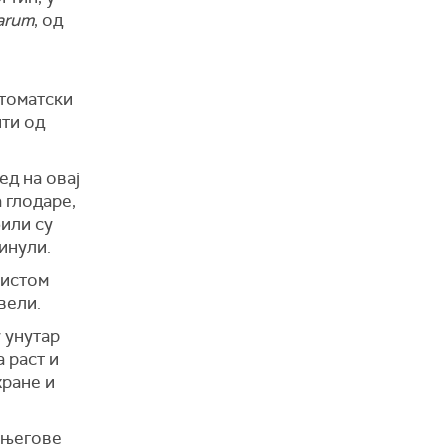
parum
, од
птоматски
ити од
ед на овај
 глодаре,
били су
инули.
 истом
вели.
 унутар
 раст и
хране и
 његове