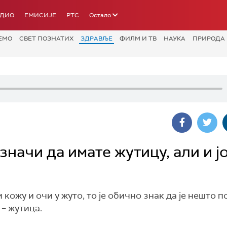
АДИО
ЕМИСИЈЕ
РТС
Остало
ЕМО
СВЕТ ПОЗНАТИХ
ЗДРАВЉЕ
ФИЛМ И ТВ
НАУКА
ПРИРОДА
начи да имате жутицу, али и ј
кожу и очи у жуто, то је обично знак да је нешто 
 – жутица.