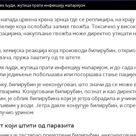
их људи, жутица прати инфекцију маларијом
напада црвена крвна зрнца где се реплицира, на крају
елије која ослобађа залихе гвожђа. Токсично у висо
рацијама, накупљање гвожђа може директно утицати 
.
 хемијска реакција која производи билирубин, открио 
ача, пружа заштиту од те штете.
х људи, жутица прати инфекцију маларијом, и до сада 
а ли једињење побољшава или погоршава стање пације
ку, билирубин је неконјугован, што значи да се може 
тварима. Конјуговани билирубин, познат и као директ
н, је облик билирубина који је јетра обрадила и учин
ивим у води. Јетра дакле конјугује билирубин, и спре
лучио урином.
т који штити од паразита
ника је тестирао прејетрени билирубин, неконјуговани