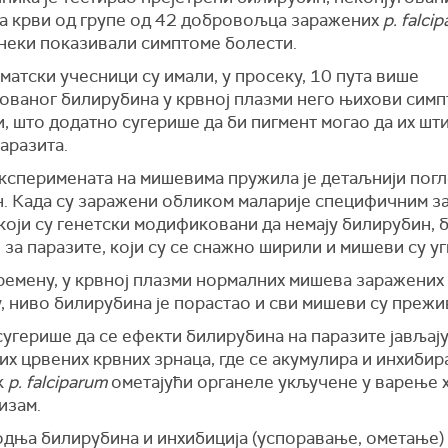
а крви од групе од 42 добровољца заражених
p. falci
 неки показивали симптоме болести.
атски учесници су имали, у просеку, 10 пута више
гованог билирубина у крвној плазми него њихови сим
 што додатно сугерише да би пигмент могао да их шт
аразита.
ксперимената на мишевима пружила је детаљнији погл
. Када су заражени обликом маларије специфичним за
оји су генетски модификовани да немају билирубин, 
 за паразите, који су се снажно ширили и мишеви су уг
ремену, у крвној плазми нормалних мишева заражених
, ниво билирубина је порастао и сви мишеви су прежи
сугерише да се ефекти билирубина на паразите јављају
х црвених крвних зрнаца, где се акумулира и инхибира
к
p. falciparum
ометајући органеле укључене у варење 
изам.
дња билирубина и инхибиција (успоравање, ометање)