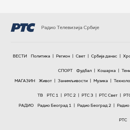
Радио Телевизија Србије
|
|
|
|
ВЕСТИ
Политика
Регион
Свет
Србија данас
Хр
|
|
СПОРТ
Фудбал
Кошарка
Тен
|
|
|
МАГАЗИН
Живот
Занимљивости
Музика
Техноло
|
|
|
|
ТВ
РТС 1
РТС 2
РТС 3
РТС Свет
РТ
|
|
РАДИО
Радио Београд 1
Радио Београд 2
Радио
РТС