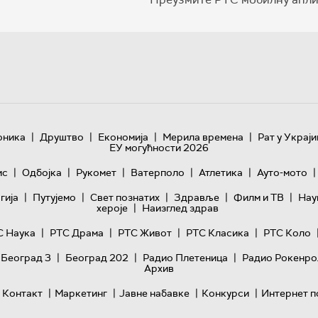
|
|
|
|
оника
Друштво
Економија
Мерила времена
Рат у Украји
ЕУ могућности 2026
|
|
|
|
|
|
ис
Одбојка
Рукомет
Ватерполо
Атлетика
Ауто-мото
|
|
|
|
|
гијa
Путујемо
Свет познатих
Здравље
Филм и ТВ
Нау
|
хероје
Наизглед здрав
|
|
|
|
С Наука
РТС Драма
РТС Живот
РТС Класика
РТС Коло
|
|
|
 Београд 3
Београд 202
Радио Плетеница
Радио Рокенро
Архив
|
|
|
|
Контакт
Маркетинг
Јавне набавке
Конкурси
Интернет п