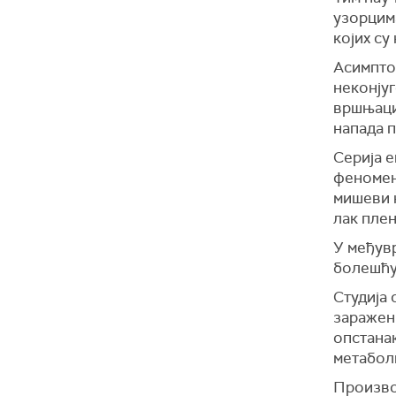
узорцим
којих су
Асимптом
неконју
вршњаци,
напада п
Серија е
феномен
мишеви к
лак плен
У међув
болешћу
Студија 
заражени
опстана
метабол
Произво