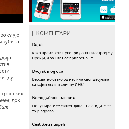
КОМЕНТАРИ
рокујује
лирубина
Da, ali...
Како преживети прва три дана катастрофе у
удија
Србији, и за шта нас припрема ЕУ
отив
ести“,
Dvojnik mog oca
Бинду
Вероватно свако од нас има свог двојника
са којим дели и сличну ДНК
птропских
Nemogućnost tusiranja
eles
, док
Не туширате се сваког дана – не стидите се,
ium
то је здраво
Cestitke za uspeh