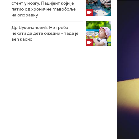
стент у мозгу: Пацијент који је
патио од хроничне главобоље –
на опоравку
Др Вукомановић: Не треба
чекати да дете ожедни – тада је
већ касно