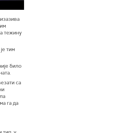
 изазива
ким
на тежину
је тим
није било
ната.
везати са
ни
ила
ма га да
 тип, у