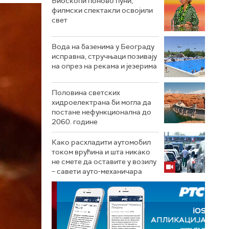
Биоскопи поново пуни,
филмски спектакли освојили
свет
Вода на базенима у Београду
исправна, стручњаци позивају
на опрез на рекама и језерима
Половина светских
хидроелектрана би могла да
постане нефункционална до
2060. године
Како расхладити аутомобил
током врућина и шта никако
не смете да оставите у возилу
– савети ауто-механичара