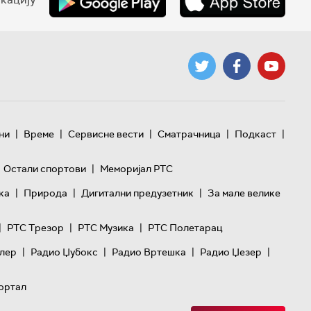
|
|
|
|
|
ни
Време
Сервисне вести
Сматрачница
Подкаст
|
Остали спортови
Меморијал РТС
|
|
|
ка
Природа
Дигитални предузетник
За мале велике
|
|
|
РТС Трезор
РТС Музика
РТС Полетарац
|
|
|
|
лер
Радио Џубокс
Радио Вртешка
Радио Џезер
ортал