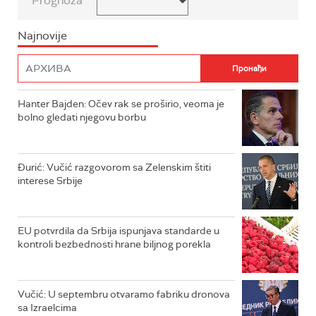
Prognoza
Najnovije
Hanter Bajden: Očev rak se proširio, veoma je
bolno gledati njegovu borbu
Đurić: Vučić razgovorom sa Zelenskim štiti
interese Srbije
EU potvrdila da Srbija ispunjava standarde u
kontroli bezbednosti hrane biljnog porekla
Vučić: U septembru otvaramo fabriku dronova
sa Izraelcima