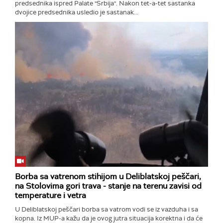
predsednika ispred Palate "Srbija". Nakon tet-a-tet sastanka
dvojice predsednika usledio je sastanak...
Borba sa vatrenom stihijom u Deliblatskoj peščari,
na Stolovima gori trava - stanje na terenu zavisi od
temperature i vetra
U Deliblatskoj peščari borba sa vatrom vodi se iz vazduha i sa
kopna. Iz MUP-a kažu da je ovog jutra situacija korektna i da će