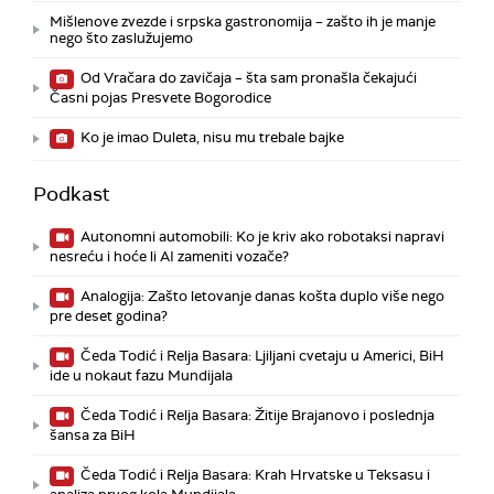
Mišlenove zvezde i srpska gastronomija – zašto ih je manje
nego što zaslužujemo
Od Vračara do zavičaja – šta sam pronašla čekajući
Časni pojas Presvete Bogorodice
Ko je imao Duleta, nisu mu trebale bajke
Podkast
Autonomni automobili: Ko je kriv ako robotaksi napravi
nesreću i hoće li AI zameniti vozače?
Analogija: Zašto letovanje danas košta duplo više nego
pre deset godina?
Čeda Todić i Relja Basara: Ljiljani cvetaju u Americi, BiH
ide u nokaut fazu Mundijala
Čeda Todić i Relja Basara: Žitije Brajanovo i poslednja
šansa za BiH
Čeda Todić i Relja Basara: Krah Hrvatske u Teksasu i