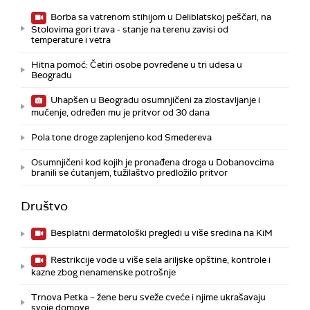
Borba sa vatrenom stihijom u Deliblatskoj peščari, na
Stolovima gori trava - stanje na terenu zavisi od
temperature i vetra
Hitna pomoć: Četiri osobe povređene u tri udesa u
Beogradu
Uhapšen u Beogradu osumnjičeni za zlostavljanje i
mučenje, određen mu je pritvor od 30 dana
Pola tone droge zaplenjeno kod Smedereva
Osumnjičeni kod kojih je pronađena droga u Dobanovcima
branili se ćutanjem, tužilaštvo predložilo pritvor
Društvo
Besplatni dermatološki pregledi u više sredina na KiM
Restrikcije vode u više sela ariljske opštine, kontrole i
kazne zbog nenamenske potrošnje
Trnova Petka – žene beru sveže cveće i njime ukrašavaju
svoje domove