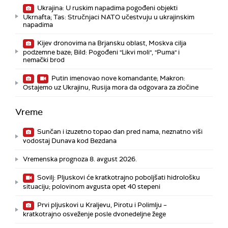
Ukrajina: U ruskim napadima pogođeni objekti
Ukrnafta; Tas: Stručnjaci NATO učestvuju u ukrajinskim
napadima
Kijev dronovima na Brjansku oblast, Moskva cilja
podzemne baze; Bild: Pogođeni "Likvi moli", "Puma" i
nemački brod
Putin imenovao nove komandante; Makron:
Ostajemo uz Ukrajinu, Rusija mora da odgovara za zločine
Vreme
Sunčan i izuzetno topao dan pred nama, neznatno viši
vodostaj Dunava kod Bezdana
Vremenska prognoza 8. avgust 2026.
Sovilj: Pljuskovi će kratkotrajno poboljšati hidrološku
situaciju; polovinom avgusta opet 40 stepeni
Prvi pljuskovi u Kraljevu, Pirotu i Polimlju –
kratkotrajno osveženje posle dvonedeljne žege