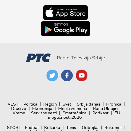
Radio Televizija Srbije
|
|
|
|
|
VESTI
Politika
Region
Svet
Srbija danas
Hronika
|
|
|
|
Društvo
Ekonomija
Merila vremena
Rat u Ukrajini
|
|
|
|
Vreme
Servisne vesti
Smatračnica
Podkast
EU
mogućnosti 2026
|
|
|
|
|
SPORT
Fudbal
Košarka
Tenis
Odbojka
Rukomet