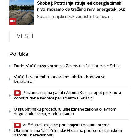
Škobalj: Potrošnja struje leti dostigla zimski
nivo, moramo da tražimo novi energetski put
Suša, istorijski nizak vodostaj Dunava i...
VESTI
Politika
Đurić: Vučić razgovorom sa Zelenskim štiti interese Srbije
Vučić: U septembru otvaramo fabriku dronova sa
Izraelcima
Poslanica jajima gađala Aljbina Kurtija, opet prekinuta
konstitutivna sednica parlamenta u Prištini
U skupštinsku proceduru ušle izmene zakona o javnom
dugu, e-akcizama, e-fakturisanju
Vučić: Nastavljamo principijelnu politiku prema
Ukrajini, nema "ali"; Zelenski: Hvala na podršci ukrajinskom
narodu i nezavisnosti