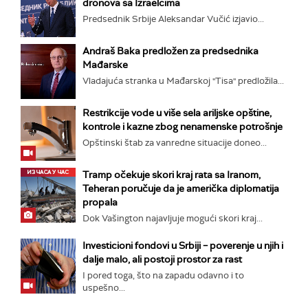
dronova sa Izraelcima
Predsednik Srbije Aleksandar Vučić izjavio...
Andraš Baka predložen za predsednika
Mađarske
Vladajuća stranka u Mađarskoj "Tisa" predložila...
Restrikcije vode u više sela ariljske opštine,
kontrole i kazne zbog nenamenske potrošnje
Opštinski štab za vanredne situacije doneo...
Tramp očekuje skori kraj rata sa Iranom,
Teheran poručuje da je američka diplomatija
propala
Dok Vašington najavljuje mogući skori kraj...
Investicioni fondovi u Srbiji – poverenje u njih i
dalje malo, ali postoji prostor za rast
I pored toga, što na zapadu odavno i to
uspešno...