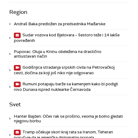
Region
Andraš Baka predložen za predsednika Mađarske
Sudar vozova kod Bjelovara – šestoro teže i 14 lakše
povređenih
Pupovac: Oluja u Kninu obeležena na drastično
antiustavan način
Godišnjica stradanja srpskih civila na Petrovačkoj
cesti, zločina za koji još niko nije odgovarao
Rumuni potapaju barže sa kamenjem kako bi podigli
nivo Dunava ispred nuklearke Černavoda
Svet
Hanter Bajden: Očev rak se proširio, veoma je bolno gledati
njegovu borbu
Tramp očekuje skori kraj rata sa Iranom, Teheran
poručuje da je američka diplomatija propala