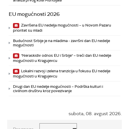
analiza prvog kola Mundijala
EU mogućnosti 2026
Završena EU nedelja mogućnosti – u Novom Pazaru
prioritet su mladi
Budućnost Srbije je na mladima - završni dan EU nedelje
mogućnosti
"Neraskidiv odnos EU i Srbije" – treći dan EU nedelje
mogućnosti u Kragujevcu
Lokalni razvoj i zelena tranzicija u fokusu EU nedelje
mogućnosti u Kragujevcu
Drugi dan EU nedelje mogućnosti – Podrška kulturi i
civilnom društvu kroz povezivanje
subota, 08. avgust 2026.