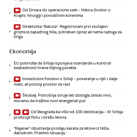
Od Drvara do operacione sale – Nikica Grubor o
Krajini, hirurgiji i porodičnim korenima
Direktorka "Batuta": Registrovani prvi slučajevi
groznice zapadnog Nila, potreban oprez ali nema razloga za
brigu
Ekonomija
EU potvrdila da Srbija ispunjava standarde u kontroli
bezbednosti hrane biljnog porekla
Investicioni fondovi u Srbiji – poverenje u njih i dalje
malo, ali postoji prostor za rast
Škobalj: Potrošnja struje leti dostigla zimski nivo,
moramo da tražimo novi energetski put
Od Beograda ka više od 100 destinacija – Er Srbija
proširuje flotu i mrežu letova
"Rajaner" obustavlja prodaju karata za letove iz Niša;
Aerodrom: Pratimo situaciju