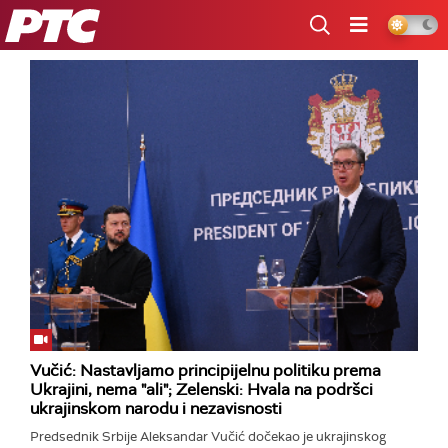
RTS
Vučić: Nastavljamo principijelnu politiku prema
Ukrajini, nema "ali"; Zelenski: Hvala na podršci
ukrajinskom narodu i nezavisnosti
Predsednik Srbije Aleksandar Vučić dočekao je ukrajinskog