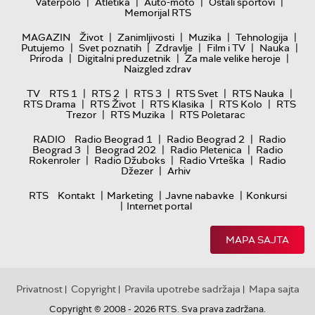
|
|
|
|
Vaterpolo
Atletika
Auto-moto
Ostali sportovi
Memorijal RTS
|
|
|
|
MAGAZIN
Život
Zanimljivosti
Muzika
Tehnologija
|
|
|
|
|
Putujemo
Svet poznatih
Zdravlje
Film i TV
Nauka
|
|
|
Priroda
Digitalni preduzetnik
Za male velike heroje
Naizgled zdrav
|
|
|
|
|
TV
RTS 1
RTS 2
RTS 3
RTS Svet
RTS Nauka
|
|
|
|
RTS Drama
RTS Život
RTS Klasika
RTS Kolo
RTS
|
|
Trezor
RTS Muzika
RTS Poletarac
|
|
RADIO
Radio Beograd 1
Radio Beograd 2
Radio
|
|
|
Beograd 3
Beograd 202
Radio Pletenica
Radio
|
|
|
Rokenroler
Radio Džuboks
Radio Vrteška
Radio
|
Džezer
Arhiv
|
|
|
RTS
Kontakt
Marketing
Javne nabavke
Konkursi
|
Internet portal
MAPA SAJTA
Privatnost
Copyright
Pravila upotrebe sadržaja
Mapa sajta
|
|
|
Copyright © 2008 - 2026 RTS. Sva prava zadržana.