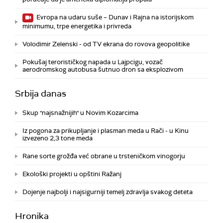
Evropa na udaru suše – Dunav i Rajna na istorijskom
minimumu, trpe energetika i privreda
Volodimir Zelenski - od TV ekrana do rovova geopolitike
Pokušaj terorističkog napada u Lajpcigu, vozač
aerodromskog autobusa šutnuo dron sa eksplozivom
Srbija danas
Skup "najsnažnijih" u Novim Kozarcima
Iz pogona za prikupljanje i plasman meda u Rači - u Kinu
izvezeno 2,3 tone meda
Rane sorte grožđa već obrane u trsteničkom vinogorju
Ekološki projekti u opštini Ražanj
Dojenje najbolji i najsigurniji temelj zdravlja svakog deteta
Hronika