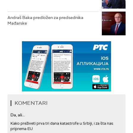
Andraš Baka predložen za predsednika
Mađarske
KOMENTARI
Da, ali...
Kako preživeti prva tri dana katastrofe u Srbiji, i za šta nas
priprema EU