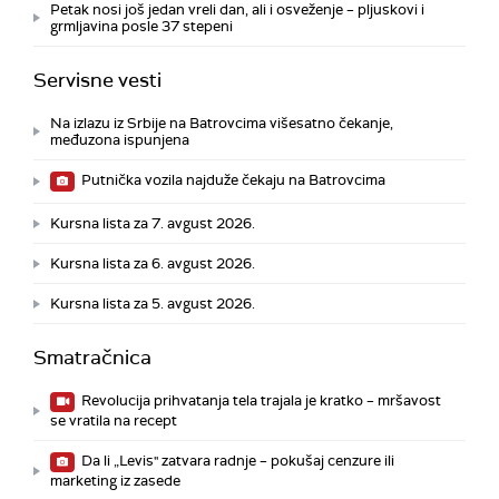
Petak nosi još jedan vreli dan, ali i osveženje – pljuskovi i
grmljavina posle 37 stepeni
Servisne vesti
Na izlazu iz Srbije na Batrovcima višesatno čekanje,
međuzona ispunjena
Putnička vozila najduže čekaju na Batrovcima
Kursna lista za 7. avgust 2026.
Kursna lista za 6. avgust 2026.
Kursna lista za 5. avgust 2026.
Smatračnica
Revolucija prihvatanja tela trajala je kratko – mršavost
se vratila na recept
Da li „Levis" zatvara radnje – pokušaj cenzure ili
marketing iz zasede