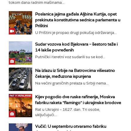
tokom dana radnim mašinama...
Poslanica jajima gađala Aljbina Kurtija, opet
prekinuta konstitutivna sednica parlamenta u
Prištini
U Prištini je propao drugi pokušaj održavanja...
Sudar vozova kod Bjelovara – šestoro teže i
14 lakše povređenih
Putnički i teretni voz sudarili su se kod...
Na izlazu iz Srbije na Batrovcima višesatno
čekanje, međuzona ispunjena
Na većini graničnih prelaza u Srbiji nema...
Kijev pogodio dve ruske rafinerije, Moskva
fabriku raketa "flamingo" i ukrajinske brodove
Rat u Ukrajini – 1627. dan. Tri osobe,
uključujući...
Vučić: U septembru otvaramo fabriku