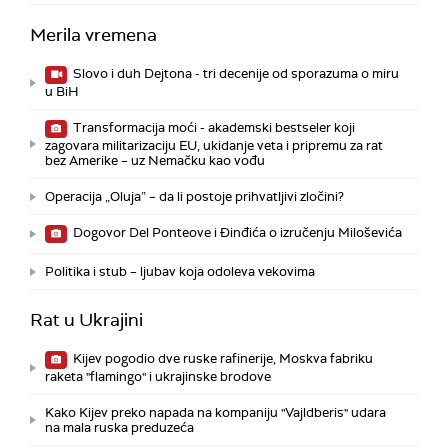
Merila vremena
Slovo i duh Dejtona - tri decenije od sporazuma o miru
u BiH
Transformacija moći - akademski bestseler koji
zagovara militarizaciju EU, ukidanje veta i pripremu za rat
bez Amerike – uz Nemačku kao vođu
Operacija „Oluja” – da li postoje prihvatljivi zločini?
Dogovor Del Ponteove i Đinđića o izručenju Miloševića
Politika i stub – ljubav koja odoleva vekovima
Rat u Ukrajini
Kijev pogodio dve ruske rafinerije, Moskva fabriku
raketa "flamingo" i ukrajinske brodove
Kako Kijev preko napada na kompaniju "Vajldberis" udara
na mala ruska preduzeća