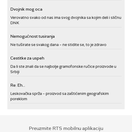
Dvojnik mog oca
Verovatno svako od nas ima svog dvojnika sa kojim deli i sličnu
DNK
Nemogućnost tusiranja
Ne tuširate se svakog dana – ne stidite se, to je zdravo
Cestitke za uspeh
Da li ste znali da se najbolje gramofonske ručice proizvode u
Srbiji
Re: Eh...
Leskovačka sprža – proizvod sa zaštićenim geografskim
poreklom
Preuzmite RTS mobilnu aplikaciju