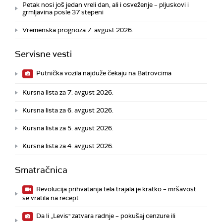
Petak nosi još jedan vreli dan, ali i osveženje – pljuskovi i
grmljavina posle 37 stepeni
Vremenska prognoza 7. avgust 2026.
Servisne vesti
Putnička vozila najduže čekaju na Batrovcima
Kursna lista za 7. avgust 2026.
Kursna lista za 6. avgust 2026.
Kursna lista za 5. avgust 2026.
Kursna lista za 4. avgust 2026.
Smatračnica
Revolucija prihvatanja tela trajala je kratko – mršavost
se vratila na recept
Da li „Levis" zatvara radnje – pokušaj cenzure ili