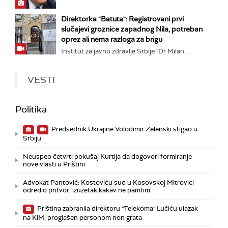
Direktorka "Batuta": Registrovani prvi
slučajevi groznice zapadnog Nila, potreban
oprez ali nema razloga za brigu
Institut za javno zdravlje Srbije "Dr Milan...
VESTI
Politika
Predsednik Ukrajine Volodimir Zelenski stigao u
Srbiju
Neuspeo četvrti pokušaj Kurtija da dogovori formiranje
nove vlasti u Prištini
Advokat Pantović: Kostoviću sud u Kosovskoj Mitrovici
odredio pritvor, izuzetak kakav ne pamtim
Priština zabranila direktoru "Telekoma" Lučiću ulazak
na KiM, proglašen personom non grata