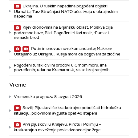
Ukrajina: U ruskim napadima pogođeni objekti
Ukrnafta; Tas: Stručnjaci NATO učestvuju u ukrajinskim
napadima
Kijev dronovima na Brjansku oblast, Moskva cilja
podzemne baze; Bild: Pogođeni "Likvi moli", "Puma" i
nemački brod
Putin imenovao nove komandante; Makron:
Ostajemo uz Ukrajinu, Rusija mora da odgovara za zločine
Pogođeni turski civilni brodovi u Crnom moru, ima
povređenih; udar na Kramatorsk, raste broj ranjenih
Vreme
Vremenska prognoza 8. avgust 2026.
Sovilj: Pljuskovi će kratkotrajno poboljšati hidrološku
situaciju; polovinom avgusta opet 40 stepeni
Prvi pljuskovi u Kraljevu, Pirotu i Polimlju –
kratkotrajno osveženje posle dvonedeljne žege