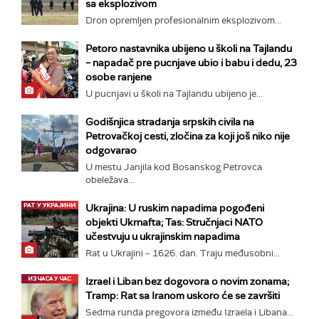
sa eksplozivom
Dron opremljen profesionalnim eksplozivom...
Petoro nastavnika ubijeno u školi na Tajlandu
– napadač pre pucnjave ubio i babu i dedu, 23
osobe ranjene
U pucnjavi u školi na Tajlandu ubijeno je...
Godišnjica stradanja srpskih civila na
Petrovačkoj cesti, zločina za koji još niko nije
odgovarao
U mestu Janjila kod Bosanskog Petrovca
obeležava...
Ukrajina: U ruskim napadima pogođeni
objekti Ukrnafta; Tas: Stručnjaci NATO
učestvuju u ukrajinskim napadima
Rat u Ukrajini – 1626. dan. Traju međusobni...
Izrael i Liban bez dogovora o novim zonama;
Tramp: Rat sa Iranom uskoro će se završiti
Sedma runda pregovora između Izraela i Libana...