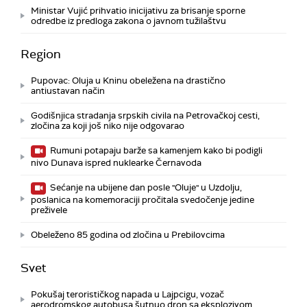
Ministar Vujić prihvatio inicijativu za brisanje sporne
odredbe iz predloga zakona o javnom tužilaštvu
Region
Pupovac: Oluja u Kninu obeležena na drastično
antiustavan način
Godišnjica stradanja srpskih civila na Petrovačkoj cesti,
zločina za koji još niko nije odgovarao
Rumuni potapaju barže sa kamenjem kako bi podigli
nivo Dunava ispred nuklearke Černavoda
Sećanje na ubijene dan posle "Oluje" u Uzdolju,
poslanica na komemoraciji pročitala svedočenje jedine
preživele
Obeleženo 85 godina od zločina u Prebilovcima
Svet
Pokušaj terorističkog napada u Lajpcigu, vozač
aerodromskog autobusa šutnuo dron sa eksplozivom