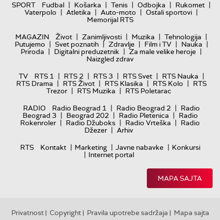
|
|
|
|
|
SPORT
Fudbal
Košarka
Tenis
Odbojka
Rukomet
|
|
|
|
Vaterpolo
Atletika
Auto-moto
Ostali sportovi
Memorijal RTS
|
|
|
|
MAGAZIN
Život
Zanimljivosti
Muzika
Tehnologija
|
|
|
|
|
Putujemo
Svet poznatih
Zdravlje
Film i TV
Nauka
|
|
|
Priroda
Digitalni preduzetnik
Za male velike heroje
Naizgled zdrav
|
|
|
|
|
TV
RTS 1
RTS 2
RTS 3
RTS Svet
RTS Nauka
|
|
|
|
RTS Drama
RTS Život
RTS Klasika
RTS Kolo
RTS
|
|
Trezor
RTS Muzika
RTS Poletarac
|
|
RADIO
Radio Beograd 1
Radio Beograd 2
Radio
|
|
|
Beograd 3
Beograd 202
Radio Pletenica
Radio
|
|
|
Rokenroler
Radio Džuboks
Radio Vrteška
Radio
|
Džezer
Arhiv
|
|
|
RTS
Kontakt
Marketing
Javne nabavke
Konkursi
|
Internet portal
MAPA SAJTA
Privatnost
Copyright
Pravila upotrebe sadržaja
Mapa sajta
|
|
|