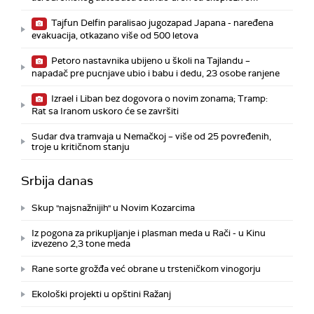
Tajfun Delfin paralisao jugozapad Japana - naređena
evakuacija, otkazano više od 500 letova
Petoro nastavnika ubijeno u školi na Tajlandu –
napadač pre pucnjave ubio i babu i dedu, 23 osobe ranjene
Izrael i Liban bez dogovora o novim zonama; Tramp:
Rat sa Iranom uskoro će se završiti
Sudar dva tramvaja u Nemačkoj – više od 25 povređenih,
troje u kritičnom stanju
Srbija danas
Skup "najsnažnijih" u Novim Kozarcima
Iz pogona za prikupljanje i plasman meda u Rači - u Kinu
izvezeno 2,3 tone meda
Rane sorte grožđa već obrane u trsteničkom vinogorju
Ekološki projekti u opštini Ražanj