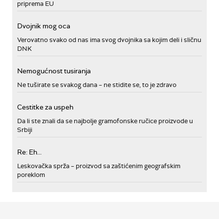
priprema EU
Dvojnik mog oca
Verovatno svako od nas ima svog dvojnika sa kojim deli i sličnu
DNK
Nemogućnost tusiranja
Ne tuširate se svakog dana – ne stidite se, to je zdravo
Cestitke za uspeh
Da li ste znali da se najbolje gramofonske ručice proizvode u
Srbiji
Re: Eh...
Leskovačka sprža – proizvod sa zaštićenim geografskim
poreklom