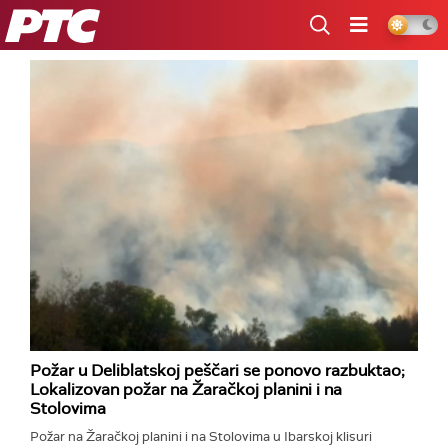
RTS
Požar u Deliblatskoj peščari se ponovo razbuktao;
Lokalizovan požar na Žaračkoj planini i na
Stolovima
Požar na Žaračkoj planini i na Stolovima u Ibarskoj klisuri