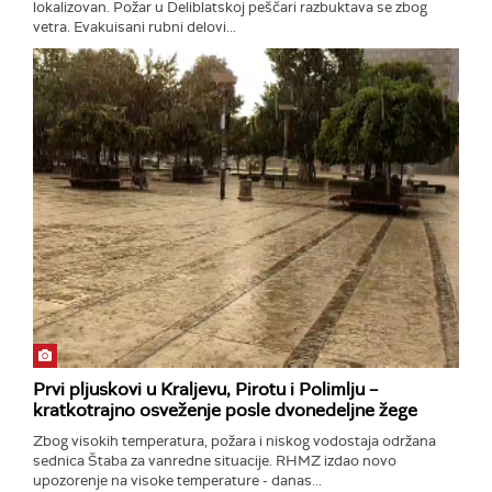
lokalizovan. Požar u Deliblatskoj peščari razbuktava se zbog
vetra. Evakuisani rubni delovi...
Prvi pljuskovi u Kraljevu, Pirotu i Polimlju –
kratkotrajno osveženje posle dvonedeljne žege
Zbog visokih temperatura, požara i niskog vodostaja održana
sednica Štaba za vanredne situacije. RHMZ izdao novo
upozorenje na visoke temperature - danas...