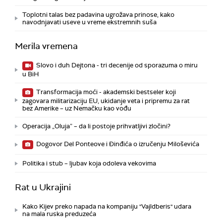
Toplotni talas bez padavina ugrožava prinose, kako
navodnjavati useve u vreme ekstremnih suša
Merila vremena
Slovo i duh Dejtona - tri decenije od sporazuma o miru
u BiH
Transformacija moći - akademski bestseler koji
zagovara militarizaciju EU, ukidanje veta i pripremu za rat
bez Amerike – uz Nemačku kao vođu
Operacija „Oluja” – da li postoje prihvatljivi zločini?
Dogovor Del Ponteove i Đinđića o izručenju Miloševića
Politika i stub – ljubav koja odoleva vekovima
Rat u Ukrajini
Kako Kijev preko napada na kompaniju "Vajldberis" udara
na mala ruska preduzeća