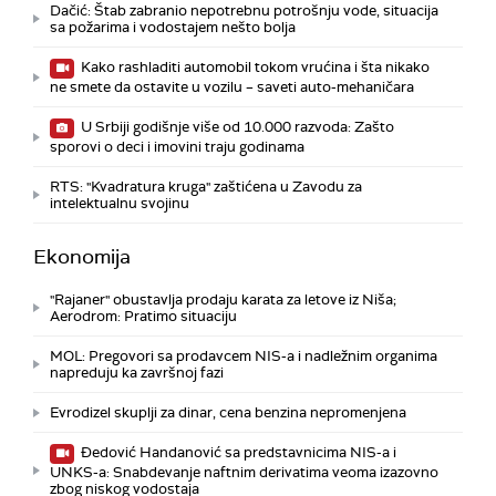
Dačić: Štab zabranio nepotrebnu potrošnju vode, situacija
sa požarima i vodostajem nešto bolja
Kako rashladiti automobil tokom vrućina i šta nikako
ne smete da ostavite u vozilu – saveti auto-mehaničara
U Srbiji godišnje više od 10.000 razvoda: Zašto
sporovi o deci i imovini traju godinama
RTS: "Kvadratura kruga" zaštićena u Zavodu za
intelektualnu svojinu
Ekonomija
"Rajaner" obustavlja prodaju karata za letove iz Niša;
Aerodrom: Pratimo situaciju
MOL: Pregovori sa prodavcem NIS-a i nadležnim organima
napreduju ka završnoj fazi
Evrodizel skuplji za dinar, cena benzina nepromenjena
Đedović Handanović sa predstavnicima NIS-a i
UNKS-a: Snabdevanje naftnim derivatima veoma izazovno
zbog niskog vodostaja