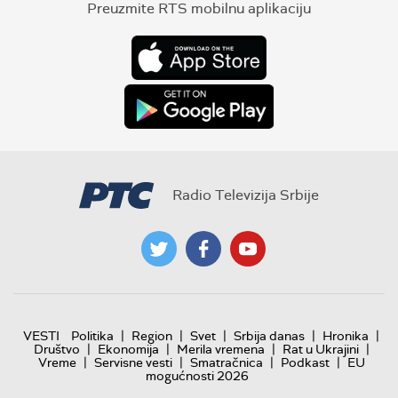
Preuzmite RTS mobilnu aplikaciju
Radio Televizija Srbije
|
|
|
|
|
VESTI
Politika
Region
Svet
Srbija danas
Hronika
|
|
|
|
Društvo
Ekonomija
Merila vremena
Rat u Ukrajini
|
|
|
|
Vreme
Servisne vesti
Smatračnica
Podkast
EU
mogućnosti 2026