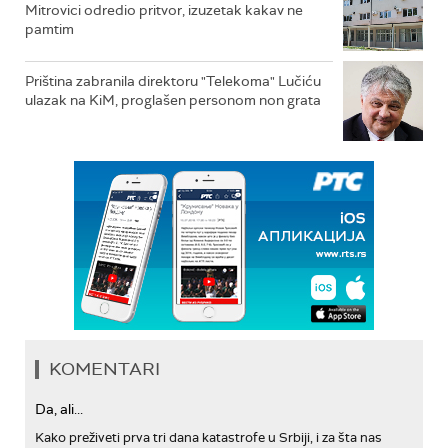
Mitrovici odredio pritvor, izuzetak kakav ne
pamtim
Priština zabranila direktoru "Telekoma" Lučiću
ulazak na KiM, proglašen personom non grata
KOMENTARI
Da, ali...
Kako preživeti prva tri dana katastrofe u Srbiji, i za šta nas