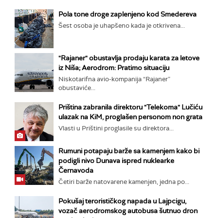
Pola tone droge zaplenjeno kod Smedereva
Šest osoba je uhapšeno kada je otkrivena...
"Rajaner" obustavlja prodaju karata za letove
iz Niša; Aerodrom: Pratimo situaciju
Niskotarifna avio-kompanija “Rajaner”
obustaviće...
Priština zabranila direktoru "Telekoma" Lučiću
ulazak na KiM, proglašen personom non grata
Vlasti u Prištini proglasile su direktora...
Rumuni potapaju barže sa kamenjem kako bi
podigli nivo Dunava ispred nuklearke
Černavoda
Četiri barže natovarene kamenjen, jedna po...
Pokušaj terorističkog napada u Lajpcigu,
vozač aerodromskog autobusa šutnuo dron