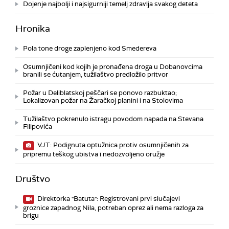
Dojenje najbolji i najsigurniji temelj zdravlja svakog deteta
Hronika
Pola tone droge zaplenjeno kod Smedereva
Osumnjičeni kod kojih je pronađena droga u Dobanovcima
branili se ćutanjem, tužilaštvo predložilo pritvor
Požar u Deliblatskoj peščari se ponovo razbuktao;
Lokalizovan požar na Žaračkoj planini i na Stolovima
Tužilaštvo pokrenulo istragu povodom napada na Stevana
Filipovića
VJT: Podignuta optužnica protiv osumnjičenih za
pripremu teškog ubistva i nedozvoljeno oružje
Društvo
Direktorka "Batuta": Registrovani prvi slučajevi
groznice zapadnog Nila, potreban oprez ali nema razloga za
brigu