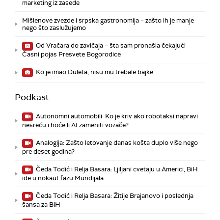
marketing iz zasede
Mišlenove zvezde i srpska gastronomija – zašto ih je manje
nego što zaslužujemo
Od Vračara do zavičaja – šta sam pronašla čekajući
Časni pojas Presvete Bogorodice
Ko je imao Duleta, nisu mu trebale bajke
Podkast
Autonomni automobili: Ko je kriv ako robotaksi napravi
nesreću i hoće li AI zameniti vozače?
Analogija: Zašto letovanje danas košta duplo više nego
pre deset godina?
Čeda Todić i Relja Basara: Ljiljani cvetaju u Americi, BiH
ide u nokaut fazu Mundijala
Čeda Todić i Relja Basara: Žitije Brajanovo i poslednja
šansa za BiH