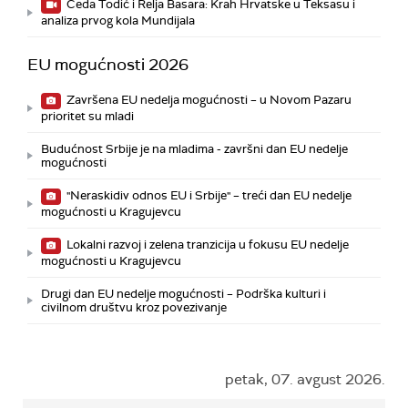
Čeda Todić i Relja Basara: Krah Hrvatske u Teksasu i
analiza prvog kola Mundijala
EU mogućnosti 2026
Završena EU nedelja mogućnosti – u Novom Pazaru
prioritet su mladi
Budućnost Srbije je na mladima - završni dan EU nedelje
mogućnosti
"Neraskidiv odnos EU i Srbije" – treći dan EU nedelje
mogućnosti u Kragujevcu
Lokalni razvoj i zelena tranzicija u fokusu EU nedelje
mogućnosti u Kragujevcu
Drugi dan EU nedelje mogućnosti – Podrška kulturi i
civilnom društvu kroz povezivanje
petak, 07. avgust 2026.