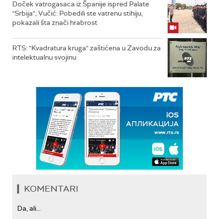
Doček vatrogasaca iz Španije ispred Palate
"Srbija"; Vučić: Pobedili ste vatrenu stihiju,
pokazali šta znači hrabrost
RTS: "Kvadratura kruga" zaštićena u Zavodu za
intelektualnu svojinu
KOMENTARI
Da, ali...