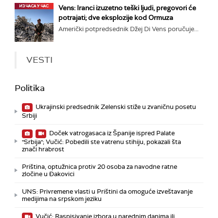
Vens: Iranci izuzetno teški ljudi, pregovori će
potrajati; dve eksplozije kod Ormuza
Američki potpredsednik Džej Di Vens poručuje...
VESTI
Politika
Ukrajinski predsednik Zelenski stiže u zvaničnu posetu
Srbiji
Doček vatrogasaca iz Španije ispred Palate
"Srbija"; Vučić: Pobedili ste vatrenu stihiju, pokazali šta
znači hrabrost
Priština, optužnica protiv 20 osoba za navodne ratne
zločine u Đakovici
UNS: Privremene vlasti u Prištini da omoguće izveštavanje
medijima na srpskom jeziku
Vučić: Raspisivanje izbora u narednim danima ili