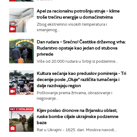
Apel za racionalnu potrošnju struje – klime
troše trećinu energije u domaćinstvima
Zbog ekstremno visokih temperatura i
smanjenog...
Dan rudara – Srećno! Čestitke državnog vrha:
Rudarstvo opstaje kao jedan od stubova
privrede
Više od 20.000 rudara u Srbiji iz podzemne...
Kultura sećanja kao preduslov pomirenja ­- Tri
decenije posle „Oluje“ različita tumačenja i
dalje razdvajaju region
Poštovanje prema žrtvama, obrazovanje i
negovanje...
Kijev poslao dronove na Brjansku oblast;
ruske bombe ciljale ukrajinske podzemne
baze
Rat u Ukrajini – 1625. dan. Moskva navodi...