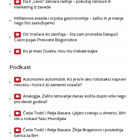
Da li „Levis" zatvara radnje – pokušaj cenzure ili
marketing iz zasede
Mišlenove zvezde i srpska gastronomija – zašto ih je manje
nego što zaslužujemo
Od Vračara do zavičaja – šta sam pronašla čekajući
Časni pojas Presvete Bogorodice
Ko je imao Duleta, nisu mu trebale bajke
Podkast
Autonomni automobili: Ko je kriv ako robotaksi napravi
nesreću i hoće li AI zameniti vozače?
Analogija: Zašto letovanje danas košta duplo više nego
pre deset godina?
Čeda Todić i Relja Basara: Ljiljani cvetaju u Americi, BiH
ide u nokaut fazu Mundijala
Čeda Todić i Relja Basara: Žitije Brajanovo i poslednja
šansa za BiH