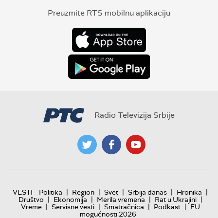
Preuzmite RTS mobilnu aplikaciju
Radio Televizija Srbije
|
|
|
|
|
VESTI
Politika
Region
Svet
Srbija danas
Hronika
|
|
|
|
Društvo
Ekonomija
Merila vremena
Rat u Ukrajini
|
|
|
|
Vreme
Servisne vesti
Smatračnica
Podkast
EU
mogućnosti 2026