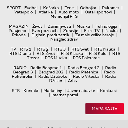
|
|
|
|
|
SPORT
Fudbal
Košarka
Tenis
Odbojka
Rukomet
|
|
|
|
Vaterpolo
Atletika
Auto-moto
Ostali sportovi
Memorijal RTS
|
|
|
|
MAGAZIN
Život
Zanimljivosti
Muzika
Tehnologija
|
|
|
|
|
Putujemo
Svet poznatih
Zdravlje
Film i TV
Nauka
|
|
|
Priroda
Digitalni preduzetnik
Za male velike heroje
Naizgled zdrav
|
|
|
|
|
TV
RTS 1
RTS 2
RTS 3
RTS Svet
RTS Nauka
|
|
|
|
RTS Drama
RTS Život
RTS Klasika
RTS Kolo
RTS
|
|
Trezor
RTS Muzika
RTS Poletarac
|
|
RADIO
Radio Beograd 1
Radio Beograd 2
Radio
|
|
|
Beograd 3
Beograd 202
Radio Pletenica
Radio
|
|
|
Rokenroler
Radio Džuboks
Radio Vrteška
Radio
|
Džezer
Arhiv
|
|
|
RTS
Kontakt
Marketing
Javne nabavke
Konkursi
|
Internet portal
MAPA SAJTA