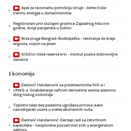
Apel za racionalnu potrošnju struje – klime troše
trećinu energije u domaćinstvima
Registrovani prvi slučajevi groznice Zapadnog Nila ove
godine, dvoje pacijenata u bolnici
Brza pruga Beograd–Budimpešta – testiranja do kraja
avgusta, vozovi na jesen
Kritično niske rezerve krvi - Institut poziva dobrovoljne
davaoce
Ekonomija
Đedović Handanović sa predstavnicima NIS-a i
UNKS-a: Snabdevanje naftnim derivatima veoma izazovno
zbog niskog vodostaja
Toplotni talas bez padavina ugrožava prinose, kako
navodnjavati useve u vreme ekstremnih suša
Đedović Handanović: Đerdap radi sa četvrtinom
kapaciteta – neophodna posvećnost svih u energetskom
sektoru