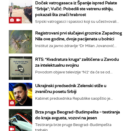
Doček vatrogasaca iz Španije ispred Palate
"Srbija"; Vučić: Pobedili ste vatrenu stihiju,
pokazali šta znači hrabrost
Srpski vatrogasci i spasioci koji su učestvovali...
Registrovani prvi slučajevi groznice Zapadnog
Nila ove godine, dvoje pacijenata u bolnici
Institut za javno zdravlje "Dr Milan Jovanović...
RTS: "Kvadratura kruga" zaštićena u Zavodu
za intelektualnu svojinu
Povodom objave televizije "N1" da će se od...
Ukrajinski predsednik Zelenski stiže u
zvaničnu posetu Srbiji
Kabinet predsednika Republike saopštio je...
Brza pruga Beograd–Budimpešta – testiranja
do kraja avgusta, vozovi na jesen
Testiranja brze pruge Beograd–Budimpešta
trebalo...