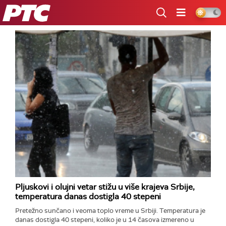
RTS
Pljuskovi i olujni vetar stižu u više krajeva Srbije,
temperatura danas dostigla 40 stepeni
Pretežno sunčano i veoma toplo vreme u Srbiji. Temperatura je
danas dostigla 40 stepeni, koliko je u 14 časova izmereno u