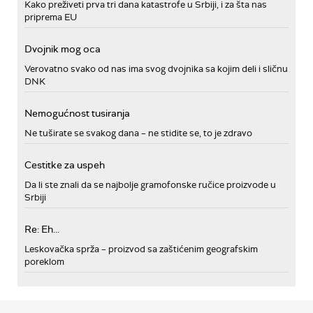
Kako preživeti prva tri dana katastrofe u Srbiji, i za šta nas
priprema EU
Dvojnik mog oca
Verovatno svako od nas ima svog dvojnika sa kojim deli i sličnu
DNK
Nemogućnost tusiranja
Ne tuširate se svakog dana – ne stidite se, to je zdravo
Cestitke za uspeh
Da li ste znali da se najbolje gramofonske ručice proizvode u
Srbiji
Re: Eh...
Leskovačka sprža – proizvod sa zaštićenim geografskim
poreklom