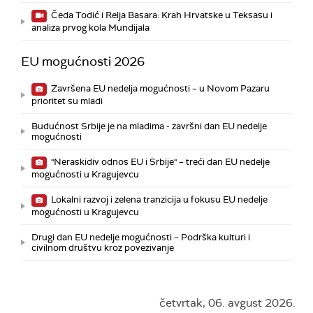
Čeda Todić i Relja Basara: Krah Hrvatske u Teksasu i
analiza prvog kola Mundijala
EU mogućnosti 2026
Završena EU nedelja mogućnosti – u Novom Pazaru
prioritet su mladi
Budućnost Srbije je na mladima - završni dan EU nedelje
mogućnosti
"Neraskidiv odnos EU i Srbije" – treći dan EU nedelje
mogućnosti u Kragujevcu
Lokalni razvoj i zelena tranzicija u fokusu EU nedelje
mogućnosti u Kragujevcu
Drugi dan EU nedelje mogućnosti – Podrška kulturi i
civilnom društvu kroz povezivanje
četvrtak, 06. avgust 2026.