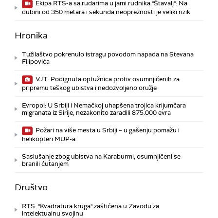
Ekipa RTS-a sa rudarima u jami rudnika "Štavalj": Na
dubini od 350 metara i sekunda neopreznosti je veliki rizik
Hronika
Tužilaštvo pokrenulo istragu povodom napada na Stevana
Filipovića
VJT: Podignuta optužnica protiv osumnjičenih za
pripremu teškog ubistva i nedozvoljeno oružje
Evropol: U Srbiji i Nemačkoj uhapšena trojica krijumčara
migranata iz Sirije, nezakonito zaradili 875.000 evra
Požari na više mesta u Srbiji – u gašenju pomažu i
helikopteri MUP-a
Saslušanje zbog ubistva na Karaburmi, osumnjičeni se
branili ćutanjem
Društvo
RTS: "Kvadratura kruga" zaštićena u Zavodu za
intelektualnu svojinu