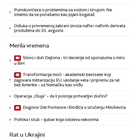
Putnikovićeva o problemima sa vodom i strujom: Ne
smemo da se ponašamo kao pijani bogataš
Odluka o privremenoj zabrani izvoza nafte i naftnih derivata
produžena do 31. avgusta
Merila vremena
Slovo i duh Dejtona - tri decenije od sporazuma o miru
u BiH
Transformacija moći - akademski bestseler koji
zagovara militarizaciju EU, ukidanje veta i pripremu za rat
bez Amerike – uz Nemačku kao vođu
Operacija „Oluja” – da li postoje prihvatljivi zločini?
Dogovor Del Ponteove i Đinđića o izručenju Miloševića
Politika i stub – ljubav koja odoleva vekovima
Rat u Ukrajini