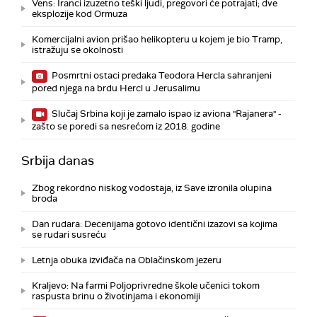
Vens: Iranci izuzetno teški ljudi, pregovori će potrajati; dve
eksplozije kod Ormuza
Komercijalni avion prišao helikopteru u kojem je bio Tramp,
istražuju se okolnosti
Posmrtni ostaci predaka Teodora Hercla sahranjeni
pored njega na brdu Hercl u Jerusalimu
Slučaj Srbina koji je zamalo ispao iz aviona "Rajanera" -
zašto se poredi sa nesrećom iz 2018. godine
Srbija danas
Zbog rekordno niskog vodostaja, iz Save izronila olupina
broda
Dan rudara: Decenijama gotovo identični izazovi sa kojima
se rudari susreću
Letnja obuka izviđača na Oblačinskom jezeru
Kraljevo: Na farmi Poljoprivredne škole učenici tokom
raspusta brinu o životinjama i ekonomiji