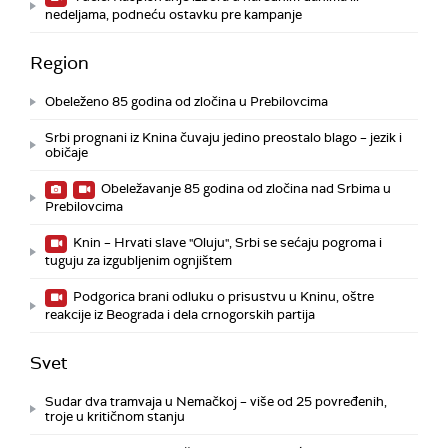
nedeljama, podneću ostavku pre kampanje
Region
Obeleženo 85 godina od zločina u Prebilovcima
Srbi prognani iz Knina čuvaju jedino preostalo blago – jezik i
običaje
Obeležavanje 85 godina od zločina nad Srbima u
Prebilovcima
Knin – Hrvati slave "Oluju", Srbi se sećaju pogroma i
tuguju za izgubljenim ognjištem
Podgorica brani odluku o prisustvu u Kninu, oštre
reakcije iz Beograda i dela crnogorskih partija
Svet
Sudar dva tramvaja u Nemačkoj – više od 25 povređenih,
troje u kritičnom stanju