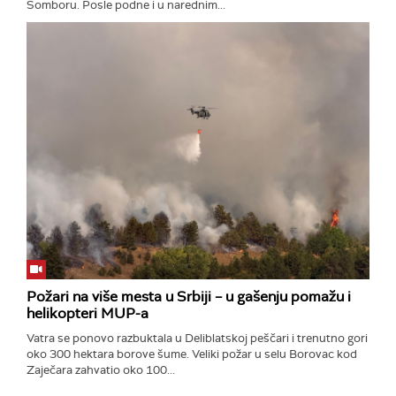
Somboru. Posle podne i u narednim...
Požari na više mesta u Srbiji – u gašenju pomažu i
helikopteri MUP-a
Vatra se ponovo razbuktala u Deliblatskoj peščari i trenutno gori
oko 300 hektara borove šume. Veliki požar u selu Borovac kod
Zaječara zahvatio oko 100...