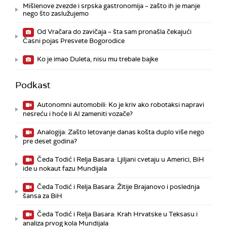
Mišlenove zvezde i srpska gastronomija – zašto ih je manje
nego što zaslužujemo
Od Vračara do zavičaja – šta sam pronašla čekajući
Časni pojas Presvete Bogorodice
Ko je imao Duleta, nisu mu trebale bajke
Podkast
Autonomni automobili: Ko je kriv ako robotaksi napravi
nesreću i hoće li AI zameniti vozače?
Analogija: Zašto letovanje danas košta duplo više nego
pre deset godina?
Čeda Todić i Relja Basara: Ljiljani cvetaju u Americi, BiH
ide u nokaut fazu Mundijala
Čeda Todić i Relja Basara: Žitije Brajanovo i poslednja
šansa za BiH
Čeda Todić i Relja Basara: Krah Hrvatske u Teksasu i
analiza prvog kola Mundijala