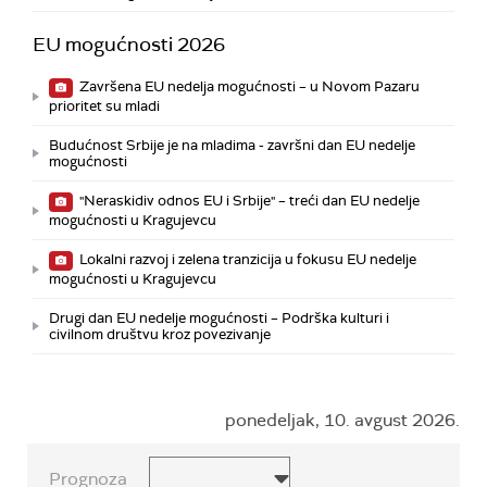
EU mogućnosti 2026
Završena EU nedelja mogućnosti – u Novom Pazaru
prioritet su mladi
Budućnost Srbije je na mladima - završni dan EU nedelje
mogućnosti
"Neraskidiv odnos EU i Srbije" – treći dan EU nedelje
mogućnosti u Kragujevcu
Lokalni razvoj i zelena tranzicija u fokusu EU nedelje
mogućnosti u Kragujevcu
Drugi dan EU nedelje mogućnosti – Podrška kulturi i
civilnom društvu kroz povezivanje
ponedeljak, 10. avgust 2026.
Prognoza