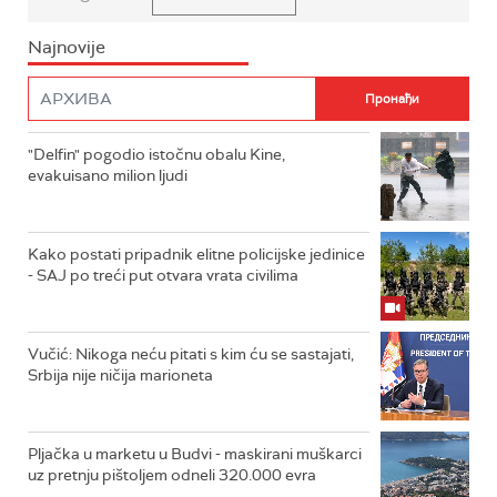
Najnovije
"Delfin" pogodio istočnu obalu Kine,
evakuisano milion ljudi
Kako postati pripadnik elitne policijske jedinice
- SAJ po treći put otvara vrata civilima
Vučić: Nikoga neću pitati s kim ću se sastajati,
Srbija nije ničija marioneta
Pljačka u marketu u Budvi - maskirani muškarci
uz pretnju pištoljem odneli 320.000 evra