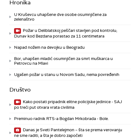
Hronika
U Kruševcu uhapšene dve osobe osumnjičene za
zelenaštvo
Požar u Deliblatskoj peščari stavljen pod kontrolu;
Dunav kod Bezdana porastao za 11 centimetara
Napad nožem na devojku u Beogradu
Bor, uhapšen mladić osumnjičen za smrt muškarca u
Petrovcu na Mlavi
Ugašen požar u stanu u Novom Sadu, nema povređenih
Društvo
Kako postati pripadnik elitne policijske jedinice - SAJ
po treći put otvara vrata civilima
Preminuo radnik RTS-a Bogdan Mrkobrada - Bole.
Danas je Sveti Pantelejmon – šta se prema verovanju
ne sme raditi, a šta je dobro započeti