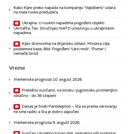
Kako Kijev preko napada na kompaniju "Vajldberis" udara
na mala ruska preduzeća
Ukrajina: U ruskim napadima pogođeni objekti
Ukrnafta; Tas: Stručnjaci NATO učestvuju u ukrajinskim
napadima
Kijev dronovima na Brjansku oblast, Moskva cilja
podzemne baze; Bild: Pogođeni "Likvi moli", "Puma" i
nemački brod
Vreme
Vremenska prognoza 10. avgust 2026.
Pretežno sunčano, na istoku i jugoistoku promenljivo
oblačno - do 36 stepeni
Danas je Sveti Pantelejmon – šta se prema verovanju
ne sme raditi, a šta je dobro započeti
Vremenska prognoza 9. avgust 2026.
Sunčan i izuzetno topao dan, neznatno viši vodostaj