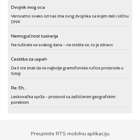
Dvojnik mog oca
Verovatno svako od nas ima svog dvojnika sa kojim deli i sličnu
DNK
Nemogućnost tusiranja
Ne tuširate se svakog dana – ne stidite se, to je zdravo
Cestitke za uspeh
Da li ste znali da se najbolje gramofonske ručice proizvode u
Srbiji
Re: Eh...
Leskovačka sprža – proizvod sa zaštićenim geografskim
poreklom
Preuzmite RTS mobilnu aplikaciju