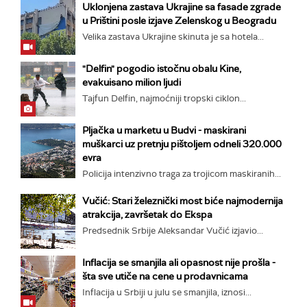
Uklonjena zastava Ukrajine sa fasade zgrade
u Prištini posle izjave Zelenskog u Beogradu
Velika zastava Ukrajine skinuta je sa hotela...
"Delfin" pogodio istočnu obalu Kine,
evakuisano milion ljudi
Tajfun Delfin, najmoćniji tropski ciklon...
Pljačka u marketu u Budvi - maskirani
muškarci uz pretnju pištoljem odneli 320.000
evra
Policija intenzivno traga za trojicom maskiranih...
Vučić: Stari železnički most biće najmodernija
atrakcija, završetak do Ekspa
Predsednik Srbije Aleksandar Vučić izjavio...
Inflacija se smanjila ali opasnost nije prošla -
šta sve utiče na cene u prodavnicama
Inflacija u Srbiji u julu se smanjila, iznosi...