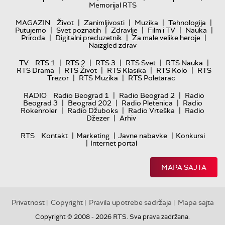
Memorijal RTS
|
|
|
|
MAGAZIN
Život
Zanimljivosti
Muzika
Tehnologija
|
|
|
|
|
Putujemo
Svet poznatih
Zdravlje
Film i TV
Nauka
|
|
|
Priroda
Digitalni preduzetnik
Za male velike heroje
Naizgled zdrav
|
|
|
|
|
TV
RTS 1
RTS 2
RTS 3
RTS Svet
RTS Nauka
|
|
|
|
RTS Drama
RTS Život
RTS Klasika
RTS Kolo
RTS
|
|
Trezor
RTS Muzika
RTS Poletarac
|
|
RADIO
Radio Beograd 1
Radio Beograd 2
Radio
|
|
|
Beograd 3
Beograd 202
Radio Pletenica
Radio
|
|
|
Rokenroler
Radio Džuboks
Radio Vrteška
Radio
|
Džezer
Arhiv
|
|
|
RTS
Kontakt
Marketing
Javne nabavke
Konkursi
|
Internet portal
MAPA SAJTA
Privatnost
Copyright
Pravila upotrebe sadržaja
Mapa sajta
|
|
|
Copyright © 2008 - 2026 RTS. Sva prava zadržana.