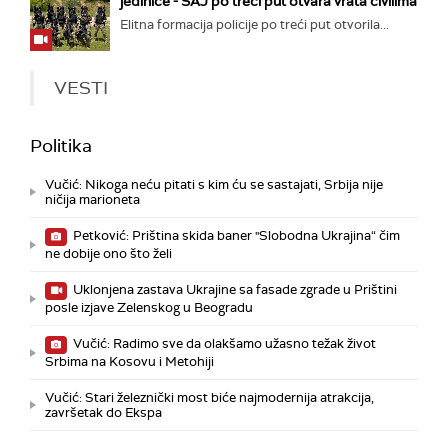
jedinice - SAJ po treći put otvara vrata civilima
Elitna formacija policije po treći put otvorila...
VESTI
Politika
Vučić: Nikoga neću pitati s kim ću se sastajati, Srbija nije
ničija marioneta
Petković: Priština skida baner "Slobodna Ukrajina“ čim
ne dobije ono što želi
Uklonjena zastava Ukrajine sa fasade zgrade u Prištini
posle izjave Zelenskog u Beogradu
Vučić: Radimo sve da olakšamo užasno težak život
Srbima na Kosovu i Metohiji
Vučić: Stari železnički most biće najmodernija atrakcija,
završetak do Ekspa