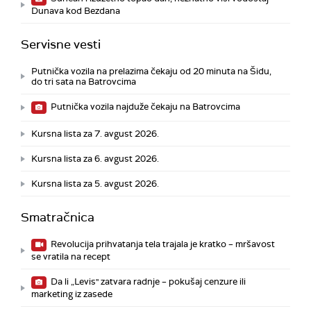
Dunava kod Bezdana
Servisne vesti
Putnička vozila na prelazima čekaju od 20 minuta na Šidu,
do tri sata na Batrovcima
Putnička vozila najduže čekaju na Batrovcima
Kursna lista za 7. avgust 2026.
Kursna lista za 6. avgust 2026.
Kursna lista za 5. avgust 2026.
Smatračnica
Revolucija prihvatanja tela trajala je kratko – mršavost
se vratila na recept
Da li „Levis" zatvara radnje – pokušaj cenzure ili
marketing iz zasede