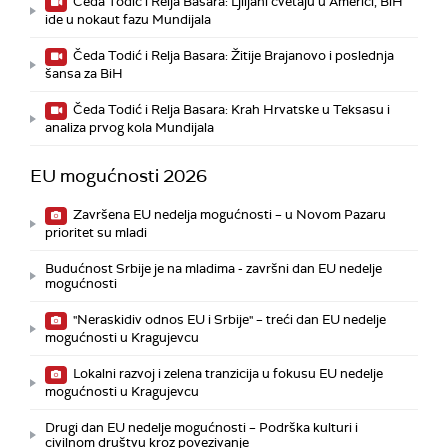
Čeda Todić i Relja Basara: Ljiljani cvetaju u Americi, BiH
ide u nokaut fazu Mundijala
Čeda Todić i Relja Basara: Žitije Brajanovo i poslednja
šansa za BiH
Čeda Todić i Relja Basara: Krah Hrvatske u Teksasu i
analiza prvog kola Mundijala
EU mogućnosti 2026
Završena EU nedelja mogućnosti – u Novom Pazaru
prioritet su mladi
Budućnost Srbije je na mladima - završni dan EU nedelje
mogućnosti
"Neraskidiv odnos EU i Srbije" – treći dan EU nedelje
mogućnosti u Kragujevcu
Lokalni razvoj i zelena tranzicija u fokusu EU nedelje
mogućnosti u Kragujevcu
Drugi dan EU nedelje mogućnosti – Podrška kulturi i
civilnom društvu kroz povezivanje