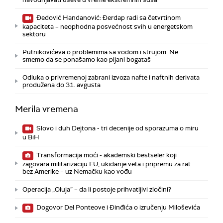
Đedović Handanović: Đerdap radi sa četvrtinom
kapaciteta – neophodna posvećnost svih u energetskom
sektoru
Putnikovićeva o problemima sa vodom i strujom: Ne
smemo da se ponašamo kao pijani bogataš
Odluka o privremenoj zabrani izvoza nafte i naftnih derivata
produžena do 31. avgusta
Merila vremena
Slovo i duh Dejtona - tri decenije od sporazuma o miru
u BiH
Transformacija moći - akademski bestseler koji
zagovara militarizaciju EU, ukidanje veta i pripremu za rat
bez Amerike – uz Nemačku kao vođu
Operacija „Oluja” – da li postoje prihvatljivi zločini?
Dogovor Del Ponteove i Đinđića o izručenju Miloševića