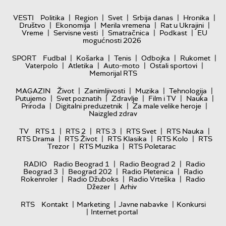
|
|
|
|
|
VESTI
Politika
Region
Svet
Srbija danas
Hronika
|
|
|
|
Društvo
Ekonomija
Merila vremena
Rat u Ukrajini
|
|
|
|
Vreme
Servisne vesti
Smatračnica
Podkast
EU
mogućnosti 2026
|
|
|
|
|
SPORT
Fudbal
Košarka
Tenis
Odbojka
Rukomet
|
|
|
|
Vaterpolo
Atletika
Auto-moto
Ostali sportovi
Memorijal RTS
|
|
|
|
MAGAZIN
Život
Zanimljivosti
Muzika
Tehnologija
|
|
|
|
|
Putujemo
Svet poznatih
Zdravlje
Film i TV
Nauka
|
|
|
Priroda
Digitalni preduzetnik
Za male velike heroje
Naizgled zdrav
|
|
|
|
|
TV
RTS 1
RTS 2
RTS 3
RTS Svet
RTS Nauka
|
|
|
|
RTS Drama
RTS Život
RTS Klasika
RTS Kolo
RTS
|
|
Trezor
RTS Muzika
RTS Poletarac
|
|
RADIO
Radio Beograd 1
Radio Beograd 2
Radio
|
|
|
Beograd 3
Beograd 202
Radio Pletenica
Radio
|
|
|
Rokenroler
Radio Džuboks
Radio Vrteška
Radio
|
Džezer
Arhiv
|
|
|
RTS
Kontakt
Marketing
Javne nabavke
Konkursi
|
Internet portal