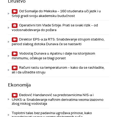
Društvo
Od Somalije do Meksika – 160 studenata uči jezik i u
Srbiji gradi svoju akademsku budućnost
Operativni tim Vlade Srbije: Prati se svaki rizik – od
vodosnabdevanja do požara
Direktor EPS-a za RTS: Snabdevanje strujom stabilno,
period slabog dotoka Dunava će se nastaviti
Vodostaj Dunava u Apatinu i dalje na istorijskom
minimumu, očekuje se blagi porast
Računi rastu sa temperaturom – kako da se rashladite,
ali i da uštedite struju
Ekonomija
Đedović Handanović sa predstavnicima NIS-a i
UNKS-a: Snabdevanje naftnim derivatima veoma izazovno
zbog niskog vodostaja
Toplotni talas bez padavina ugrožava prinose, kako
navodnjavati useve u vreme ekstremnih suša