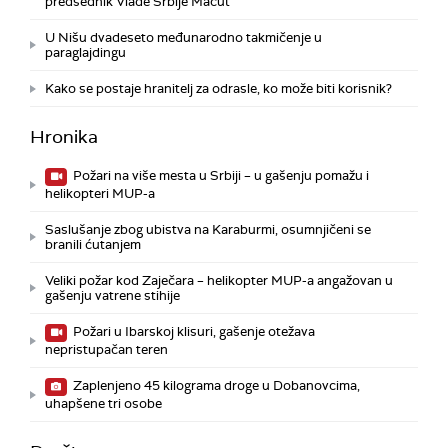
predsednik Vlade Srbije Macut
U Nišu dvadeseto međunarodno takmičenje u
paraglajdingu
Kako se postaje hranitelj za odrasle, ko može biti korisnik?
Hronika
Požari na više mesta u Srbiji – u gašenju pomažu i
helikopteri MUP-a
Saslušanje zbog ubistva na Karaburmi, osumnjičeni se
branili ćutanjem
Veliki požar kod Zaječara – helikopter MUP-a angažovan u
gašenju vatrene stihije
Požari u Ibarskoj klisuri, gašenje otežava
nepristupačan teren
Zaplenjeno 45 kilograma droge u Dobanovcima,
uhapšene tri osobe