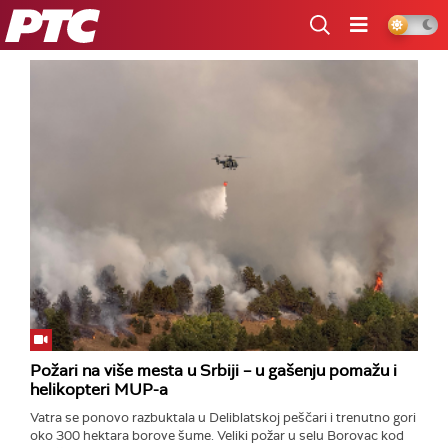
RTS
Požari na više mesta u Srbiji – u gašenju pomažu i
helikopteri MUP-a
Vatra se ponovo razbuktala u Deliblatskoj peščari i trenutno gori
oko 300 hektara borove šume. Veliki požar u selu Borovac kod