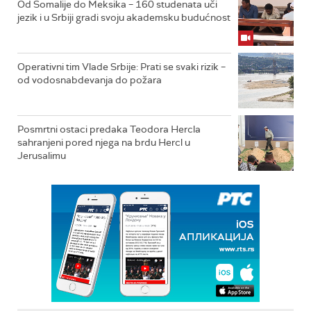
Od Somalije do Meksika – 160 studenata uči
jezik i u Srbiji gradi svoju akademsku budućnost
Operativni tim Vlade Srbije: Prati se svaki rizik –
od vodosnabdevanja do požara
Posmrtni ostaci predaka Teodora Hercla
sahranjeni pored njega na brdu Hercl u
Jerusalimu