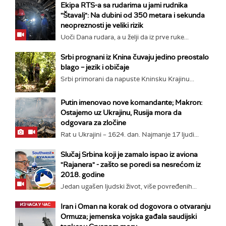
Ekipa RTS-a sa rudarima u jami rudnika
"Štavalj": Na dubini od 350 metara i sekunda
neopreznosti je veliki rizik
Uoči Dana rudara, a u želji da iz prve ruke...
Srbi prognani iz Knina čuvaju jedino preostalo
blago – jezik i običaje
Srbi primorani da napuste Kninsku Krajinu...
Putin imenovao nove komandante; Makron:
Ostajemo uz Ukrajinu, Rusija mora da
odgovara za zločine
Rat u Ukrajini – 1624. dan. Najmanje 17 ljudi...
Slučaj Srbina koji je zamalo ispao iz aviona
"Rajanera" - zašto se poredi sa nesrećom iz
2018. godine
Jedan ugašen ljudski život, više povređenih...
Iran i Oman na korak od dogovora o otvaranju
Ormuza; jemenska vojska gađala saudijski