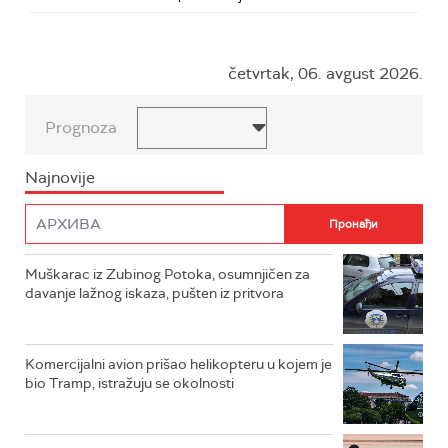
četvrtak, 06. avgust 2026.
Prognoza
Najnovije
Muškarac iz Zubinog Potoka, osumnjičen za
davanje lažnog iskaza, pušten iz pritvora
Komercijalni avion prišao helikopteru u kojem je
bio Tramp, istražuju se okolnosti