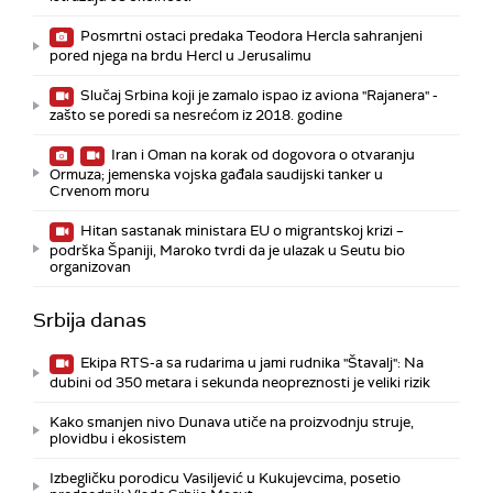
Posmrtni ostaci predaka Teodora Hercla sahranjeni
pored njega na brdu Hercl u Jerusalimu
Slučaj Srbina koji je zamalo ispao iz aviona "Rajanera" -
zašto se poredi sa nesrećom iz 2018. godine
Iran i Oman na korak od dogovora o otvaranju
Ormuza; jemenska vojska gađala saudijski tanker u
Crvenom moru
Hitan sastanak ministara EU o migrantskoj krizi –
podrška Španiji, Maroko tvrdi da je ulazak u Seutu bio
organizovan
Srbija danas
Ekipa RTS-a sa rudarima u jami rudnika "Štavalj": Na
dubini od 350 metara i sekunda neopreznosti je veliki rizik
Kako smanjen nivo Dunava utiče na proizvodnju struje,
plovidbu i ekosistem
Izbegličku porodicu Vasiljević u Kukujevcima, posetio