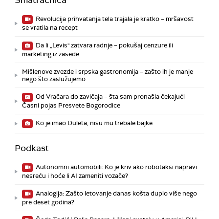
Smatračnica
Revolucija prihvatanja tela trajala je kratko – mršavost
se vratila na recept
Da li „Levis" zatvara radnje – pokušaj cenzure ili
marketing iz zasede
Mišlenove zvezde i srpska gastronomija – zašto ih je manje
nego što zaslužujemo
Od Vračara do zavičaja – šta sam pronašla čekajući
Časni pojas Presvete Bogorodice
Ko je imao Duleta, nisu mu trebale bajke
Podkast
Autonomni automobili: Ko je kriv ako robotaksi napravi
nesreću i hoće li AI zameniti vozače?
Analogija: Zašto letovanje danas košta duplo više nego
pre deset godina?