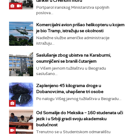
tanker u Crvenom moru
Portparol iranskog Ministarstva spoljnih
poslova...
Komercijalni avion prišao helikopteru u kojem
je bio Tramp, istražuju se okolnosti
Nadležne službe američke administracije
istražuju...
Saslušanje zbog ubistva na Karaburmi,
osumnjičeni se branili ćutanjem
U Višem javnom tužilaštvu u Beogradu
saslušano...
Zaplenjeno 45 kilograma droge u
Dobanovcima, uhapšene tri osobe
Po nalogu Višeg javnog tužilaštva u Beogradu...
Od Somalije do Meksika – 160 studenata uči
jezik i u Srbiji gradi svoju akademsku
budućnost
Trenutno se u Studentskom odmaralištu