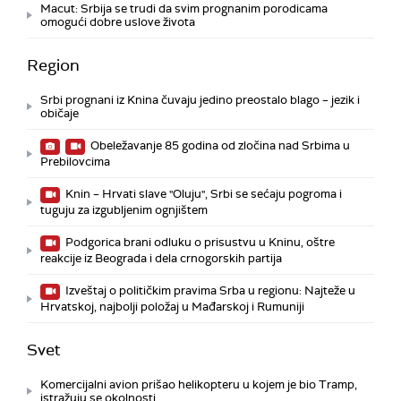
Macut: Srbija se trudi da svim prognanim porodicama
omogući dobre uslove života
Region
Srbi prognani iz Knina čuvaju jedino preostalo blago – jezik i
običaje
Obeležavanje 85 godina od zločina nad Srbima u
Prebilovcima
Knin – Hrvati slave "Oluju", Srbi se sećaju pogroma i
tuguju za izgubljenim ognjištem
Podgorica brani odluku o prisustvu u Kninu, oštre
reakcije iz Beograda i dela crnogorskih partija
Izveštaj o političkim pravima Srba u regionu: Najteže u
Hrvatskoj, najbolji položaj u Mađarskoj i Rumuniji
Svet
Komercijalni avion prišao helikopteru u kojem je bio Tramp,
istražuju se okolnosti