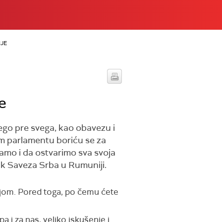
JE
e
ego pre svega, kao obavezu i
m parlamentu boriću se za
amo i da ostvarimo sva svoja
nik Saveza Srba u Rumuniji.
mijom. Pored toga, po čemu ćete
a i za nas, veliko iskušenje i