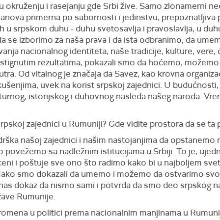
u okruženju i rasejanju gde Srbi žive. Samo zlonamerni neć
stanova primerna po sabornosti i jedinstvu, prepoznatljiv
h u srpskom duhu - duhu svetosavlja i pravoslavlja, u duhu 
se izborimo za naša prava i da ista odbranimo, da umemo
nja nacionalnog identiteta, naše tradicije, kulture, vere, ć
stignutim rezultatima, pokazali smo da hoćemo, možemo
tra. Od vitalnog je značaja da Savez, kao krovna organiza
kušenjima, uvek na korist srpskoj zajednici. U budućnosti, 
urnog, istorijskog i duhovnog nasleđa našeg naroda. Vreme
rpskoj zajednici u Rumuniji? Gde vidite prostora da se ta 
odrška našoj zajednici i našim nastojanjima da opstanemo
o povežemo sa nadležnim istitucijama u Srbiji. To je, ujed
ceni i poštuje sve ono što radimo kako bi u najboljem svet
. Iako smo dokazali da umemo i možemo da ostvarimo svo
a nas dokaz da nismo sami i potvrda da smo deo srpskog n
ržave Rumunije.
promena u politici prema nacionalnim manjinama u Rumunij