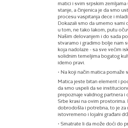
matici i svim srpskim zemljama 
stanje, a činjenica je da smo u
procesu vaspitanja dece i mladi
Dokazali smo da umemo sami da 
u tom, ne tako lakom, putu očuva
Našim delovanjem i do sada po
stvaramo i gradimo bolje nam su
koja nadolaze - sa sve većim is
solidnim temeljima bogatog kult
idemo pravi.
• Na koji način matica pomaže s
Matica jeste bitan element i p
da smo uspeli da se institucion
prepoznaje validnog partnera i 
Srbe krasi na ovim prostorima
dobrodošla i potrebna, to je z
istovremeno i lojalni građani d
• Smatrate li da može doći do 