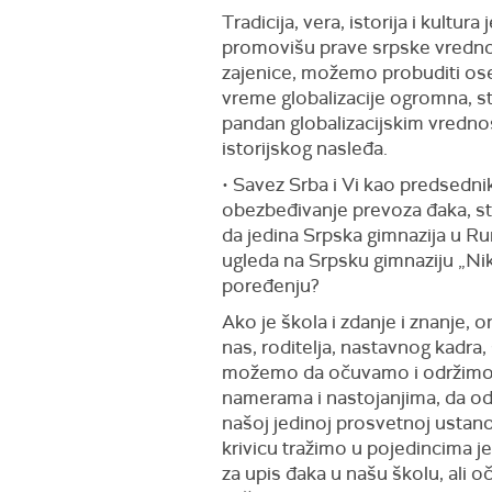
Tradicija, vera, istorija i kultu
promovišu prave srpske vrednos
zajenice, možemo probuditi oseća
vreme globalizacije ogromna, sto
pandan globalizacijskim vrednost
istorijskog nasleđa.
• Savez Srba i Vi kao predsedn
obezbeđivanje prevoza đaka, sti
da jedina Srpska gimnazija u Ru
ugleda na Srpsku gimnaziju „Nik
poređenju?
Ako je škola i zdanje i znanje,
nas, roditelja, nastavnog kadra,
možemo da očuvamo i održimo 
namerama i nastojanjima, da o
našoj jedinoj prosvetnoj ustano
krivicu tražimo u pojedincima 
za upis đaka u našu školu, ali o