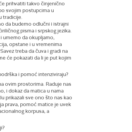
e prihvatiti takvo činjenično
a po svojim postupcima u
tradicije.
 da budemo odlučni i istrajni
iriličnog pisma i srpskog jezika.
 i umemo da okupljamo,
cija, opstane i u vremenima
Savez treba da čuva i gradi na
 će pokazati da li je put kojim
podrška i pomoć intenziviraju?
 na ovim prostorima. Raduje nas
no, i dokaz da matica u nama
lu prikazali sve ono što nas kao
ja prava, pomoć matice je uvek
acionalnog korpusa, a
i?