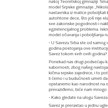
našoj Teoretskoj gimnaziji. Sm
model Srpske gimnazije „Nikola T
nastavnika iz matice poboljšali 
autohtone dece, što još nije s
sve zakonske pogodnosti i naklo
egzistencijalnog problema. Iskr
model očuvanja i poboljšanja n
• U Savezu Srba ste od samog 
godina postojanja ove instituci
Savez tokom svih ovih godina?
Ponekad nas drugi podsećaju kak
sabornosti, zbog našeg nastoja
kičma srpske zajednice, i to po
li ćemo i u budućnosti umeti 
opstanemo kao narodnost na ovi
prevaziđemo, biće nam mnogo l
• Kako gledate na ulogu Saveza
Savez je prerastao u jednu ugled