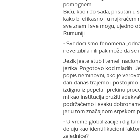
pomognem.
Biću, kao i do sada, prisutan u
kako bi efikasno i u najkraćem
sve znam i sve mogu, ujedno oče
Rumuniji.
• Svedoci smo fenomena „odnarođ
ireverzibilan ili pak može da se
Jezik jeste stub i temelj nacion
jezika. Pogotovo kod mladih. Je
popis neminovni, ako je verovat
dan-danas trajemo i postojimo i
izdignu iz pepela i prekinu pro
mi kao institucija pružiti adekv
podržaćemo i svaku dobronamern
jer u tom značajnom srpskom po
• U vreme globalizacije i digital
deluju kao identifikacioni fakt
zajednice?