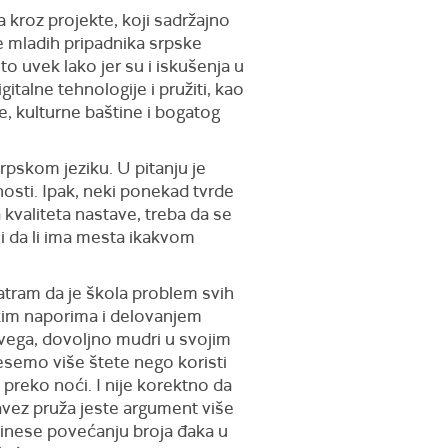
da kroz projekte, koji sadržajno
e mladih pripadnika srpske
o uvek lako jer su i iskušenja u
italne tehnologije i pružiti, kao
e, kulturne baštine i bogatog
pskom jeziku. U pitanju je
nosti. Ipak, neki ponekad tvrde
kvaliteta nastave, treba da se
 i da li ima mesta ikakvom
atram da je škola problem svih
ičkim naporima i delovanjem
ega, dovoljno mudri u svojim
semo više štete nego koristi
 preko noći. I nije korektno da
avez pruža jeste argument više
prinese povećanju broja đaka u