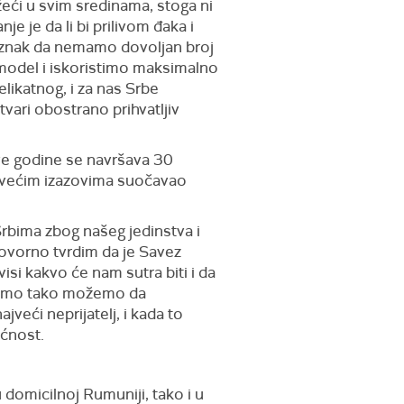
eći u svim sredinama, stoga ni
e je da li bi prilivom đaka i
bio znak da nemamo dovoljan broj
model i iskoristimo maksimalno
likatnog, i za nas Srbe
vari obostrano prihvatljiv
ve godine se navršava 30
najvećim izazovima suočavao
Srbima zbog našeg jedinstva i
ovorno tvrdim da je Savez
si kakvo će nam sutra biti i da
 samo tako možemo da
eći neprijatelj, i kada to
ćnost.
 domicilnoj Rumuniji, tako i u