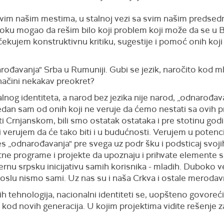
 svim našim mestima, u stalnoj vezi sa svim našim predsed
 roku mogao da rešim bilo koji problem koji može da se u
kujem konstruktivnu kritiku, sugestije i pomoć onih koji
avanja" Srba u Rumuniji. Gubi se jezik, naročito kod mla
 načini nekakav preokret?
alnog identiteta, a narod bez jezika nije narod, „odnarođav
dan sam od onih koji ne veruje da ćemo nestati sa ovih pro
i Crnjanskom, bili smo ostatak ostataka i pre stotinu godi
 verujem da će tako biti i u budućnosti. Verujem u potenci
ces „odnarođavanja" pre svega uz podr šku i podsticaj svo
atne programe i projekte da upoznaju i prihvate elemente srp
u srpsku inicijativu samih korisnika - mladih. Duboko 
slu nismo sami. Uz nas su i naša Crkva i ostale merodavne
nih tehnologija, nacionalni identiteti se, uopšteno govoreći,
or kod novih generacija. U kojim projektima vidite rešenje