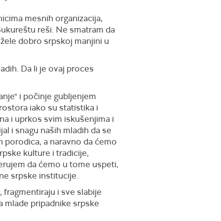
nicima mesnih organizacija,
 Bukureštu reši. Ne smatram da
 žele dobro srpskoj manjini u
dih. Da li je ovaj proces
anje" i počinje gubljenjem
stora iako su statistika i
na i uprkos svim iskušenjima i
jal i snagu naših mladih da se
jih porodica, a naravno da ćemo
ske kulture i tradicije,
verujem da ćemo u tome uspeti,
 srpske institucije.
 fragmentiraju i sve slabije
 za mlade pripadnike srpske