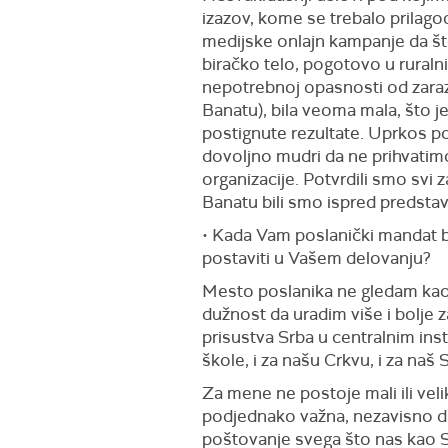
izazov, kome se trebalo prilago
medijske onlajn kampanje da što
biračko telo, pogotovo u ruraln
nepotrebnoj opasnosti od zaraz
Banatu), bila veoma mala, što j
postignute rezultate. Uprkos po
dovoljno mudri da ne prihvatimo
organizacije. Potvrdili smo svi
Banatu bili smo ispred predstav
• Kada Vam poslanički mandat b
postaviti u Vašem delovanju?
Mesto poslanika ne gledam kao 
dužnost da uradim više i bolje
prisustva Srba u centralnim ins
škole, i za našu Crkvu, i za naš 
Za mene ne postoje mali ili veli
podjednako važna, nezavisno da l
poštovanje svega što nas kao S