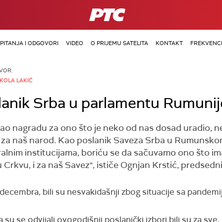
RTS
PITANJA I ODGOVORI
VIDEO
O PRIJEMU SATELITA
KONTAKT
FREKVENCI
VOR:
IKOLA LAKIĆ
lanik Srba u parlamentu Rumunij
ao nagradu za ono što je neko od nas dosad uradio, n
je za naš narod. Kao poslanik Saveza Srba u Rumunsko
ralnim institucijama, boriću se da sačuvamo ono što im
šu Crkvu, i za naš Savez", ističe Ognjan Krstić, predsed
. decembra, bili su nesvakidašnji zbog situacije sa pande
u se odvijali ovogodišnji poslanički izbori bili su za sve, p