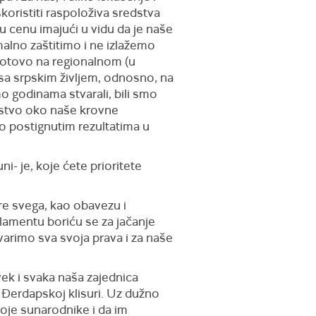
oristiti raspoloživa sredstva
u cenu imajući u vidu da je naše
alno zaštitimo i ne izlažemo
gotovo na regionalnom (u
 sa srpskim življem, odnosno, na
o godinama stvarali, bili smo
instvo oko naše krovne
Po postignutim rezultatima u
- je, koje ćete prioritete
e svega, kao obavezu i
lamentu boriću se za jačanje
varimo sva svoja prava i za naše
ovek i svaka naša zajednica
i Đerdapskoj klisuri. Uz dužno
oje sunarodnike i da im