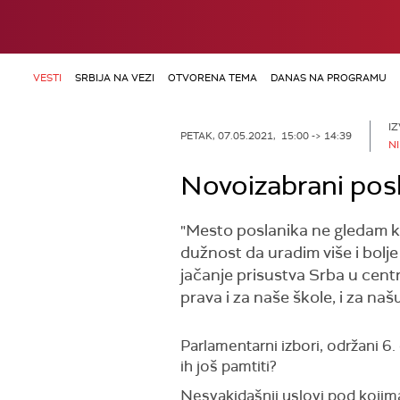
VESTI
SRBIJA NA VEZI
OTVORENA TEMA
DANAS NA PROGRAMU
IZ
PETAK, 07.05.2021, 15:00 -> 14:39
N
Novoizabrani pos
"Mesto poslanika ne gledam k
dužnost da uradim više i bol
jačanje prisustva Srba u cent
prava i za naše škole, i za na
Parlamentarni izbori, održani 6
ih još pamtiti?
Nesvakidašnji uslovi pod kojima s