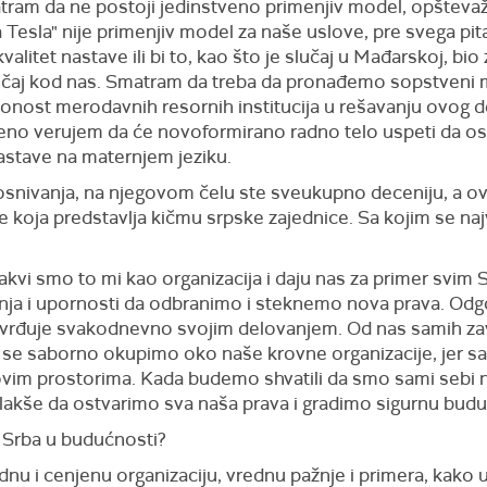
atram da ne postoji jedinstveno primenjiv model, opštevaž
esla" nije primenjiv model za naše uslove, pre svega pitanj
kvalitet nastave ili bi to, kao što je slučaj u Mađarskoj, 
lučaj kod nas. Smatram da treba da pronađemo sopstveni 
nost merodavnih resornih institucija u rešavanju ovog de
eno verujem da će novoformirano radno telo uspeti da ost
astave na maternjem jeziku.
osnivanja, na njegovom čelu ste sveukupno deceniju, a o
je koja predstavlja kičmu srpske zajednice. Sa kojim se 
vi smo to mi kao organizacija i daju nas za primer svim 
nja i upornosti da odbranimo i steknemo nova prava. Odg
tvrđuje svakodnevno svojim delovanjem. Od nas samih zavi
da se saborno okupimo oko naše krovne organizacije, jer
m prostorima. Kada budemo shvatili da smo sami sebi najv
akše da ostvarimo sva naša prava i gradimo sigurnu budu
 Srba u budućnosti?
nu i cenjenu organizaciju, vrednu pažnje i primera, kako u