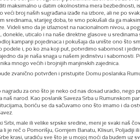
diti maksimalno u datim okolnostima mera bezbednosti, isk
 veći broj naših sugrađana izađe na izbore, ali ne po svak
im sredinama, starijeg doba, te smo pokušali da ga maksim
e. Videli smo da je izlaznost na nacionalnom nivou, a po
e, donekle, uticalo i na naše direktne glasove u sredinama
dloj kampanji pojedinaca i pokušaja da unište ono što sm
 podele i, po ko zna koji put, potvrdimo sabornost i jed
 zajedno da je naša snaga u našem jedinstvu i sabornosti. 
nika mnogo većih i brojnijih manjinskih zajednica.
ude zvanično potvrđen i pristupite Domu poslanika Rumuni
nagradu za ono što je neko od nas dosad uradio, nego pr
 za naš narod. Kao poslanik Saveza Srba u Rumunskom par
titucijama, boriću se da sačuvamo ono što imamo i da ost
Savez.
ki Srbi, male ili velike srpske sredine, meni je svaki naš č
i je reč o Pomorišju, Gornjem Banatu, Klisuri, Poljadiji il
rbe krasi, uradiću sve što je u mojoj moći da budem uz sv