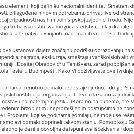
ra jesu elementi koji definišu nacionalni identitet. Smatram 
ti, prilagođene nihovim potrebama, prihvatljive od stran
j pripadnosti naših mladih srpskoj zajednici i rodu. Nije t
ga treba iskoristiti sva moguća sredstva, onlajn kanale dig
ima, alternativnu varijantu nacionalnih vrednosti, tradicij
ik ove ustanove dajete značajnu podršku obrazovanju na sr
pendija, nagrada, ekskurzija, smeštaja i vanškolskih aktiv
muniji „Dositej Obradović" u Temišvaru, zarad poboljšanja 
ola Tesla" u Budimpešti. Kako Vi doživljavate ove tvrdnje
 onda nama trenutno pomalo nedostaje i jedno, i drugo. Sm
 srpskih institucija, organizacija i Crkve i da samo zajedn
nastavu na maternjem jeziku. Moramo da budemo, pre sv
dređenim brzopletim i nepromišljenim postupcima ne nane
vi. Problemi, koji se godinama gomilaju, ne mogu se rešiti
jer smo svi pomalo doprineli takvom stanju. Pomoć koju S
čigledno je da nije dovoljna da ispuni sva iščekivanja i do