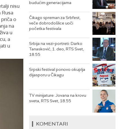
budućim generacijama
talji nisu
a Rusa
Čikago spreman za Srbfest,
 priča o
veče dobrodošlice uoči
anja na
početka festivala
uživa u
cu, a
Srbija na vezi-portreti: Darko
ati u
Tanasković, 1. deo, RTS Svet,
18.55
Srpski festival ponovo okuplja
dijasporu u Čikagu
TV minijature: Jovana na krovu
sveta, RTS Svet, 18.55
KOMENTARI