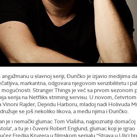
ngažmanu u slavnoj seriji, Đuričko je izjavio medijima da
ečatljiva, markantna, odgovara njegovom senzibilitetu i pal
ih mogućnosti. Stranger Things je već sa prvom sezonom 
ija serija na Netfliks striming servisu. U novom, četvrtom 
 Vinoni Rajder, Dejvidu Harboru, mladoj nadi Holivuda Mi
družuje se još nekoliko likova, a među njima i Đuričko.
n je i nemački glumac Tom Vlašiha, najpoznatiji domaćoj p
stola", a tu je i čuveni Robert Englund, glumac koji je igrao
ućeg Fredija Krugera u filmskom serijalu "Strava u Ulici br