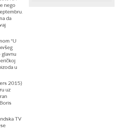
re nego
 septembru.
ama da
vaj
ramom "U
 bivšeg
o glavnu
eričkoj
pizoda u
hers 2015)
ru uz
oran
 Boris
landska TV
 se