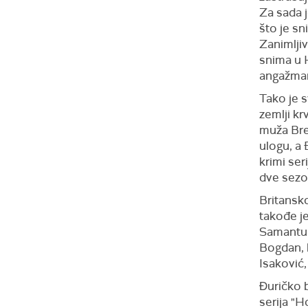
Za sada 
što je sn
Zanimljiv
snima u H
angažman 
Tako je 
zemlji kr
muža Bred
ulogu, a 
krimi ser
dve sezo
Britansko
takođe j
Samantu 
Bogdan, 
Isaković,
Ðuričko 
serija "H