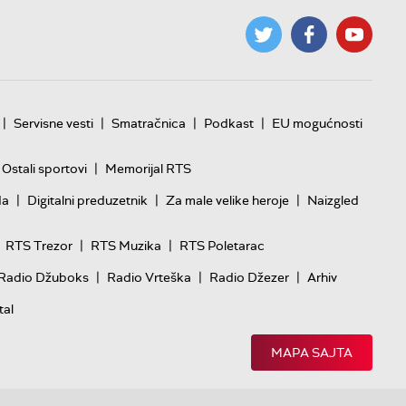
|
|
|
|
Servisne vesti
Smatračnica
Podkast
EU mogućnosti
|
Ostali sportovi
Memorijal RTS
|
|
|
da
Digitalni preduzetnik
Za male velike heroje
Naizgled
|
|
RTS Trezor
RTS Muzika
RTS Poletarac
|
|
|
Radio Džuboks
Radio Vrteška
Radio Džezer
Arhiv
tal
MAPA SAJTA