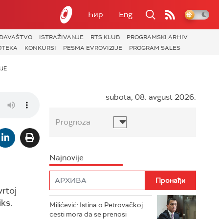
Ћир
Eng
ZDAVAŠTVO
ISTRAŽIVANJE
RTS KLUB
PROGRAMSKI ARHIV
OTEKA
KONKURSI
PESMA EVROVIZIJE
PROGRAM SALES
JE
subota, 08. avgust 2026.
Prognoza
Najnovije
vrtoj
iks.
Milićević: Istina o Petrovačkoj
cesti mora da se prenosi