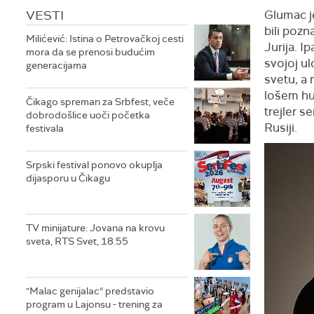
VESTI
Glumac je
bili pozn
Milićević: Istina o Petrovačkoj cesti
Jurija. I
mora da se prenosi budućim
svojoj ul
generacijama
svetu, a 
lošem hum
Čikago spreman za Srbfest, veče
trejler s
dobrodošlice uoči početka
Rusiji.
festivala
Srpski festival ponovo okuplja
dijasporu u Čikagu
TV minijature: Jovana na krovu
sveta, RTS Svet, 18.55
"Malac genijalac“ predstavio
program u Lajonsu - trening za