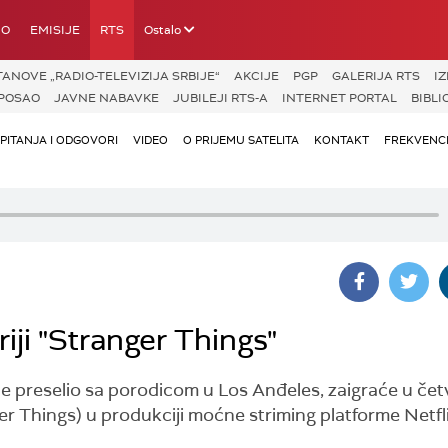
IO
EMISIJE
RTS
Ostalo
ANOVE „RADIO-TELEVIZIJA SRBIJE“
AKCIJE
PGP
GALERIJA RTS
I
POSAO
JAVNE NABAVKE
JUBILEJI RTS-A
INTERNET PORTAL
BIBLI
PITANJA I ODGOVORI
VIDEO
O PRIJEMU SATELITA
KONTAKT
FREKVENCI
iji "Stranger Things"
ne preselio sa porodicom u Los Anđeles, zaigraće u čet
er Things) u produkciji moćne striming platforme Netfl