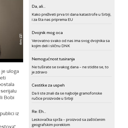
Da, ali...
Kako preživeti prva tri dana katastrofe u Srbiji,
i za šta nas priprema EU
Dvojnik mog oca
Verovatno svako od nas ima svog dvojnika sa
kojim deli i sličnu DNK
Nemogućnost tusiranja
Ne tuširate se svakog dana – ne stidite se, to
 je uloga
je zdravo
eti
postala
Cestitke za uspeh
serijalu
Da li ste znali da se najbolje gramofonske
li Bobi
ručice proizvode u Srbiji
Re: Eh...
ublici iz
Leskovačka sprža – proizvod sa zaštićenim
geografskim poreklom
estova".