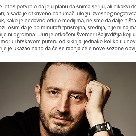
 letos potvrdio da je u planu da snima seriju, ali nikakvi de
ati, a sada je otkriveno da tumači ulogu izvesnog negativc
pak, kako je nedavno otkrio medijima, ne sme da dalje ništa
ozi, osim da je po minutaži "pristojna, srednja, nije ni najm
nije ni ogromna". Juri je otkačeni švercer i šaljivdižija koji 
oru i hrskavom puteru od kikirija, jednako koliko i u nov
erije je ukazao na to da će se radnja cele nove sezone odvij