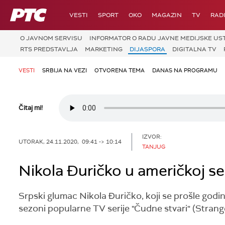
RTS
VESTI
SPORT
OKO
MAGAZIN
TV
RAD
O JAVNOM SERVISU
INFORMATOR O RADU JAVNE MEDIJSKE UST
RTS PREDSTAVLJA
MARKETING
DIJASPORA
DIGITALNA TV
VESTI
SRBIJA NA VEZI
OTVORENA TEMA
DANAS NA PROGRAMU
Čitaj mi!
IZVOR:
UTORAK, 24.11.2020, 09:41 -> 10:14
TANJUG
Nikola Đuričko u američkoj ser
Srpski glumac Nikola Ðuričko, koji se prošle godi
sezoni popularne TV serije "Čudne stvari" (Strang