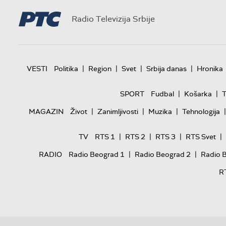
Radio Televizija Srbije
|
|
|
|
VESTI
Politika
Region
Svet
Srbija danas
Hronika
|
|
SPORT
Fudbal
Košarka
T
|
|
|
|
MAGAZIN
Život
Zanimljivosti
Muzika
Tehnologija
|
|
|
|
TV
RTS 1
RTS 2
RTS 3
RTS Svet
|
|
RADIO
Radio Beograd 1
Radio Beograd 2
Radio 
R