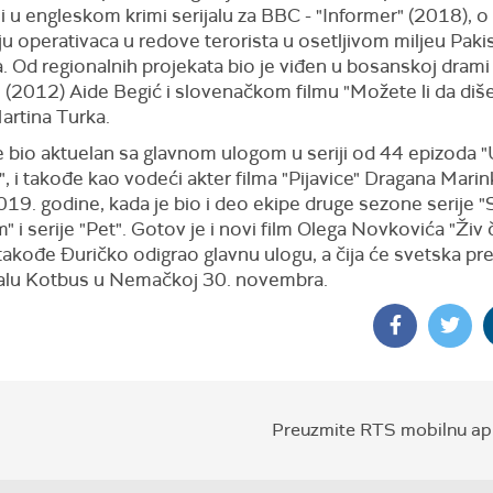
 u engleskom krimi serijalu za BBC - "Informer" (2018), o
anju operativaca u redove terorista u osetljivom miljeu Paki
. Od regionalnih projekata bio je viđen u bosanskoj dram
 (2012) Aide Begić i slovenačkom filmu "Možete li da diš
artina Turka.
je bio aktuelan sa glavnom ulogom u seriji od 44 epizoda 
", i takođe kao vodeći akter filma "Pijavice" Dragana Mari
19. godine, kada je bio i deo ekipe druge sezone serije 
 i serije "Pet". Gotov je i novi film Olega Novkovića "Živ 
akođe Đuričko odigrao glavnu ulogu, a čija će svetska prem
valu Kotbus u Nemačkoj 30. novembra.
Preuzmite RTS mobilnu apl