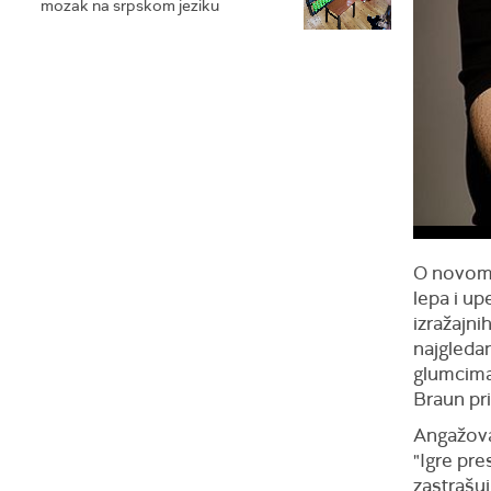
mozak na srpskom jeziku
O novom a
lepa i up
izražajn
najgledan
glumcima
Braun pri
Angažova
"Igre pre
zastrašuj