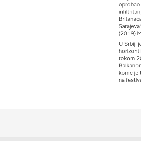
oprobao i
infiltrit
Britanaca
Sarajeva"
(2019) M
U Srbiji 
horizonti
tokom 20
Balkanom"
kome je t
na festi