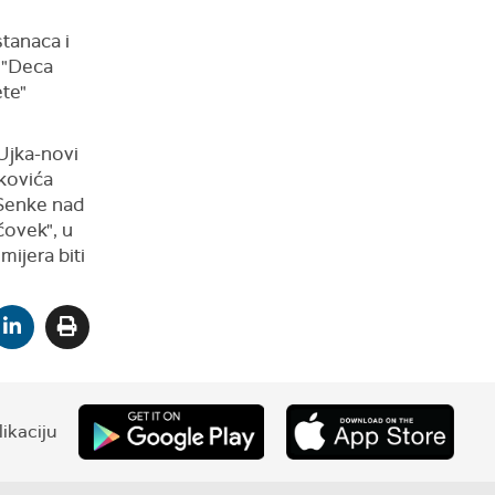
stanaca i
i "Deca
ete"
"Ujka-novi
nkovića
"Senke nad
čovek", u
ijera biti
ikaciju