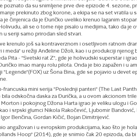
je poznato da su snimljene prve dve epizode 4. sezone, p
imanje prekinuto zbog korone, a ekipa se na set vratila u
a je činjenica da je Đuričko uveliko krenuo laganim stop
olivudu, ali se o tome nije pisalo u medijima, tako da je o
u seriji samo prirodan sled stvari.
sve krenulo još sa kontraverznom i osetljivom ratnom d
vi i meda" u režiji Anđeline Džoli, kao i u produkciji njenog
a Pita - "Svetski rat Z", gde je holivudski superstar i igra
Đuričko imao manju rolu pilota. Onda je bio zapažen i u am
iji "Legende"(FOX) uz Šona Bina, gde se pojavio u devet e
ne.
-francuska mini serija "Poslednji panteri" (The Last Pant
e bila odskočna daska za Đurička, a u ovom akcionom trile
Morton i pokojnog Džona Harta igrao je veliku ulogu i G
kao i srpski glumci Nikola Rakočević, Ljubomir Bandović,
 Igor Benčina, Gordan Kičić, Bojan Dimitrijević.
bio angažovan i u evropskim produkcijama, kao što je ho
ollands Hoop" (2014), gde je snimio čak 20 epizoda, da bi