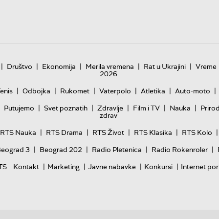
|
|
|
|
|
Društvo
Ekonomija
Merila vremena
Rat u Ukrajini
Vreme
2026
|
|
|
|
|
|
enis
Odbojka
Rukomet
Vaterpolo
Atletika
Auto-moto
|
|
|
|
|
Putujemo
Svet poznatih
Zdravlje
Film i TV
Nauka
Priro
zdrav
|
|
|
|
|
RTS Nauka
RTS Drama
RTS Život
RTS Klasika
RTS Kolo
|
|
|
|
Beograd 3
Beograd 202
Radio Pletenica
Radio Rokenroler
|
|
|
|
TS
Kontakt
Marketing
Javne nabavke
Konkursi
Internet por