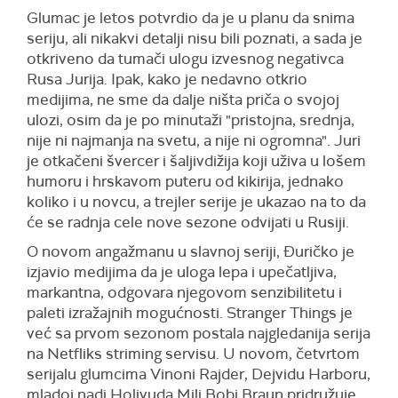
Glumac je letos potvrdio da je u planu da snima
seriju, ali nikakvi detalji nisu bili poznati, a sada je
otkriveno da tumači ulogu izvesnog negativca
Rusa Jurija. Ipak, kako je nedavno otkrio
medijima, ne sme da dalje ništa priča o svojoj
ulozi, osim da je po minutaži "pristojna, srednja,
nije ni najmanja na svetu, a nije ni ogromna". Juri
je otkačeni švercer i šaljivdižija koji uživa u lošem
humoru i hrskavom puteru od kikirija, jednako
koliko i u novcu, a trejler serije je ukazao na to da
će se radnja cele nove sezone odvijati u Rusiji.
O novom angažmanu u slavnoj seriji, Đuričko je
izjavio medijima da je uloga lepa i upečatljiva,
markantna, odgovara njegovom senzibilitetu i
paleti izražajnih mogućnosti. Stranger Things je
već sa prvom sezonom postala najgledanija serija
na Netfliks striming servisu. U novom, četvrtom
serijalu glumcima Vinoni Rajder, Dejvidu Harboru,
mladoj nadi Holivuda Mili Bobi Braun pridružuje