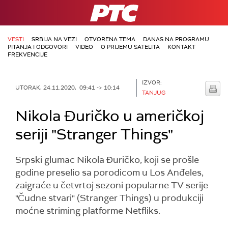
RTS
VESTI
SRBIJA NA VEZI
OTVORENA TEMA
DANAS NA PROGRAMU
PITANJA I ODGOVORI
VIDEO
O PRIJEMU SATELITA
KONTAKT
FREKVENCIJE
IZVOR:
UTORAK, 24.11.2020, 09:41 -> 10:14
TANJUG
Nikola Đuričko u američkoj
seriji "Stranger Things"
Srpski glumac Nikola Ðuričko, koji se prošle
godine preselio sa porodicom u Los Anđeles,
zaigraće u četvrtoj sezoni popularne TV serije
"Čudne stvari" (Stranger Things) u produkciji
moćne striming platforme Netfliks.