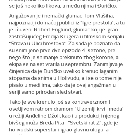
se još nekoliko likova, a među njima i Đuričko.
Angažovan je i nemački glumac Tom Vlašiha,
najpoznatiji domaćoj publici iz "Igre prestola", a tu
je i čuveni Robert Englund, glumac koji je igrao
zastrašujućeg Fredija Krugera u filmskom serijalu
"Strava u Ulici brestova". Za sada je poznato da
su snimljene prve dve epizode 4. sezone, pre
nego što je snimanje prekinuto zbog korone, a
ekipa se na set vratila u septembru. Zanimljiva je
činjenica da je Đuričko uveliko krenuo laganim
stopama da snima u Holivudu, ali se o tome nije
pisalo u medijima, tako da je ovaj angažman u
seriji samo prirodan sled stvari.
Tako je sve krenulo još sa kontraverznom i
osetljivom ratnom dramom "U zemlji krvi i meda"
u režiji Anđeline Džoli, kao i u produkciji njenog
bivšeg muža Breda Pita - "Svetski rat Z", gde je
holivudski superstar i igrao glavnu ulogu, a