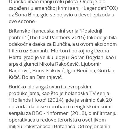
Đuričko imao manju rolu pilota. Onda je bio
zapažen i u američkoj krimi seriji "Legende"(FOX)
uz Šona Bina, gde se pojavio u devet epizoda u
dve sezone.
Britansko-francuska mini serija "Poslednji
panteri" (The Last Panthers 2015) takođe je bila
odskočna daska za Đurička, a u ovom akcionom
trileru uz Samantu Morton i pokojnog Džona
Harta igrao je veliku ulogu i Goran Bogdan, kao i
srpski glumci Nikola Rakočević, Ljubomir
Bandović, Boris Isaković, Igor Benčina, Gordan
Kičić, Bojan Dimitrijević.
Ðuričko bio angažovan i u evropskim
produkcijama, kao što je holandska TV serija
"Hollands Hoop" (2014), gde je snimio čak 20
epizoda, da bi se oprobao i u engleskom krimi
serijalu za BBC - "Informer" (2018), o infiltritanju
operativaca u redove terorista u osetljivom
miljeu Pakistanaca i Britanaca. Od regionalnih