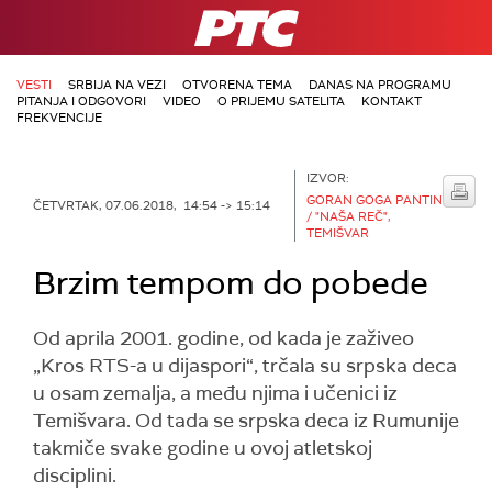
RTS
VESTI
SRBIJA NA VEZI
OTVORENA TEMA
DANAS NA PROGRAMU
PITANJA I ODGOVORI
VIDEO
O PRIJEMU SATELITA
KONTAKT
FREKVENCIJE
IZVOR:
GORAN GOGA PANTIN
ČETVRTAK, 07.06.2018, 14:54 -> 15:14
/ "NAŠA REČ",
TEMIŠVAR
Brzim tempom do pobede
Od aprila 2001. godine, od kada je zaživeo
„Kros RTS-a u dijaspori“, trčala su srpska deca
u osam zemalja, a među njima i učenici iz
Temišvara. Od tada se srpska deca iz Rumunije
takmiče svake godine u ovoj atletskoj
disciplini.