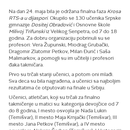
Na dan 24. maja bila je održana finalna faza
Krosa
RTS-a u dijaspori
. Okupilo se 130 učenika Srpske
gimnazije
Dositej Obradović
i Osnovne škole
Milivoj Trifunski
iz Velikog Senpetra, od 7 do 18
godina. Za dobru organizaciju pobrinuli su se
profesori: Vera Župunski, Miodrag Grubački,
Dragomir Zlatomir Petkov, Milan Đurić i Saša
Malimarkov, a pomogli su im učitelji i profesori
đaka takmičara.
Prvo su trčali stariji učenici, a potom oni mlađi.
Sva deca su bila nagrađena, a učenici sa najboljim
rezultatima će otputovati na finale u Srbiju.
Učenici, atletičari, koji su trčali za finalno
takmičenje u matici su: kategorija devojčice od 7
do 8 godina, I mesto osvojila je Nada Lukin
(Temišvar); II mesto Maja Krnjački (Temišvar); III
mesto Jana Petkov (Temišvar), a IV mesto