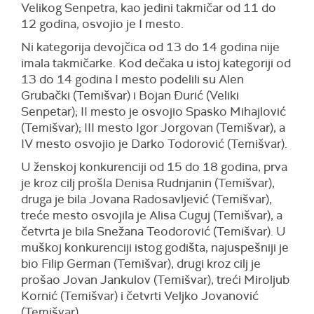
Velikog Senpetra, kao jedini takmičar od 11 do
12 godina, osvojio je I mesto.
Ni kategorija devojčica od 13 do 14 godina nije
imala takmičarke. Kod dečaka u istoj kategoriji od
13 do 14 godina I mesto podelili su Alen
Grubački (Temišvar) i Bojan Đurić (Veliki
Senpetar); II mesto je osvojio Spasko Mihajlović
(Temišvar); III mesto Igor Jorgovan (Temišvar), a
IV mesto osvojio je Darko Todorović (Temišvar).
U ženskoj konkurenciji od 15 do 18 godina, prva
je kroz cilj prošla Denisa Rudnjanin (Temišvar),
druga je bila Jovana Radosavljević (Temišvar),
treće mesto osvojila je Alisa Cuguj (Temišvar), a
četvrta je bila Snežana Teodorović (Temišvar). U
muškoj konkurenciji istog godišta, najuspešniji je
bio Filip German (Temišvar), drugi kroz cilj je
prošao Jovan Jankulov (Temišvar), treći Miroljub
Kornić (Temišvar) i četvrti Veljko Jovanović
(Temišvar).