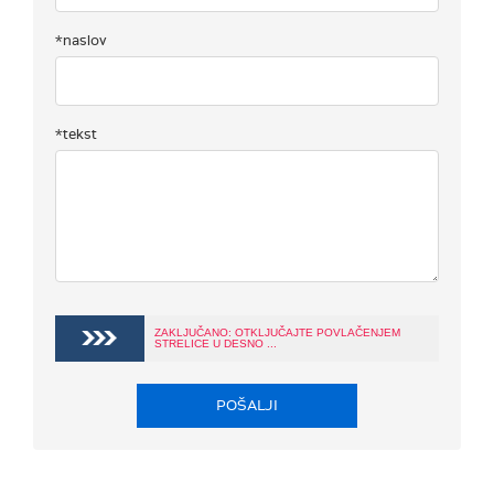
*naslov
*tekst
ZAKLJUČANO: OTKLJUČAJTE POVLAČENJEM
STRELICE U DESNO ...
POŠALJI