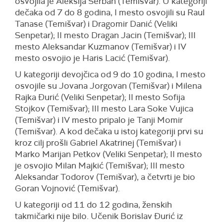
osvojila je Aleksija Šerban (Temišvar). U kategoriji
dečaka od 7 do 8 godina, I mesto osvojili su Raul
Tanase (Temišvar) i Dragomir Danić (Veliki
Senpetar); II mesto Dragan Jacin (Temišvar); III
mesto Aleksandar Kuzmanov (Temišvar) i IV
mesto osvojio je Haris Lacić (Temišvar).
U kategoriji devojčica od 9 do 10 godina, I mesto
osvojile su Jovana Jorgovan (Temišvar) i Milena
Rajka Đurić (Veliki Senpetar); II mesto Sofija
Stojkov (Temišvar); III mesto Lara Soke Vujica
(Temišvar) i IV mesto pripalo je Tanji Momir
(Temišvar). A kod dečaka u istoj kategoriji prvi su
kroz cilj prošli Gabriel Akatrinej (Temišvar) i
Marko Marijan Petkov (Veliki Senpetar); II mesto
je osvojio Milan Majkić (Temišvar); III mesto
Aleksandar Todorov (Temišvar), a četvrti je bio
Goran Vojnović (Temišvar).
U kategoriji od 11 do 12 godina, ženskih
takmičarki nije bilo. Učenik Borislav Đurić iz