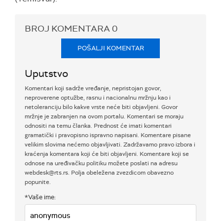
BROJ KOMENTARA
0
POŠALJI KOMENTAR
Uputstvo
Komentari koji sadrže vređanje, nepristojan govor,
neproverene optužbe, rasnu i nacionalnu mržnju kao i
netoleranciju bilo kakve vrste neće biti objavljeni. Govor
mržnje je zabranjen na ovom portalu. Komentari se moraju
odnositi na temu članka. Prednost će imati komentari
gramatički i pravopisno ispravno napisani. Komentare pisane
velikim slovima nećemo objavljivati. Zadržavamo pravo izbora i
kraćenja komentara koji će biti objavljeni. Komentare koji se
odnose na uređivačku politiku možete poslati na adresu
webdesk@rts.rs. Polja obeležena zvezdicom obavezno
popunite.
*Vaše ime: