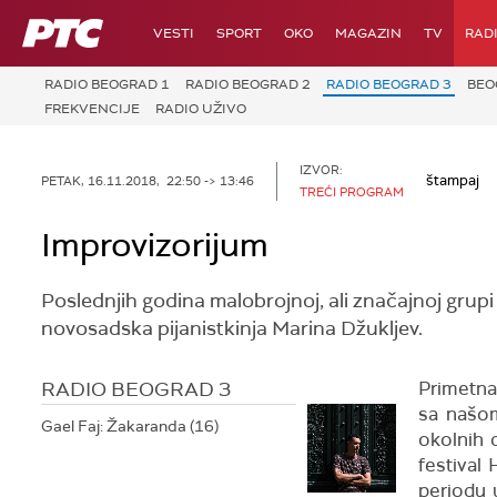
RTS
VESTI
SPORT
OKO
MAGAZIN
TV
RAD
RADIO BEOGRAD 1
RADIO BEOGRAD 2
RADIO BEOGRAD 3
BEO
FREKVENCIJE
RADIO UŽIVO
IZVOR:
štampaj
PETAK, 16.11.2018, 22:50 -> 13:46
TREĆI PROGRAM
Improvizorijum
Poslednjih godina malobrojnoj, ali značajnoj grupi
novosadska pijanistkinja Marina Džukljev.
RADIO BEOGRAD 3
Primetna
sa našom
Gael Faj: Žakaranda (16)
okolnih d
festival
periodu 