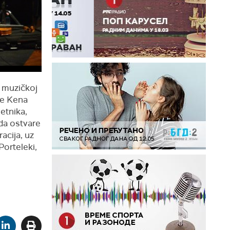
 muzičkoj
te Kena
etnika,
da ostvare
racija, uz
orteleki,