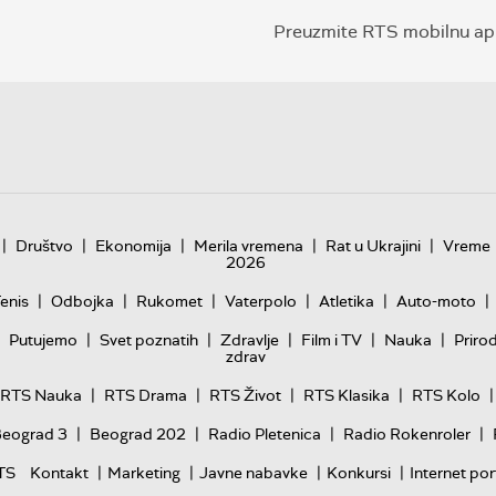
Preuzmite RTS mobilnu apl
|
|
|
|
|
Društvo
Ekonomija
Merila vremena
Rat u Ukrajini
Vreme
2026
|
|
|
|
|
|
enis
Odbojka
Rukomet
Vaterpolo
Atletika
Auto-moto
|
|
|
|
|
Putujemo
Svet poznatih
Zdravlje
Film i TV
Nauka
Priro
zdrav
|
|
|
|
|
RTS Nauka
RTS Drama
RTS Život
RTS Klasika
RTS Kolo
|
|
|
|
Beograd 3
Beograd 202
Radio Pletenica
Radio Rokenroler
|
|
|
|
TS
Kontakt
Marketing
Javne nabavke
Konkursi
Internet por