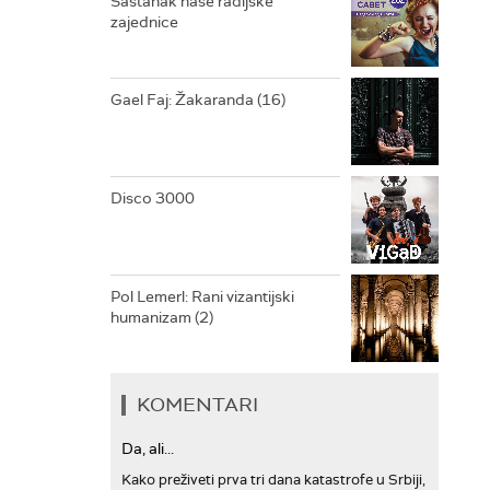
Sastanak naše radijske
zajednice
ARHIV
Gael Faj: Žakaranda (16)
Disco 3000
Pol Lemerl: Rani vizantijski
humanizam (2)
KOMENTARI
Da, ali...
Kako preživeti prva tri dana katastrofe u Srbiji,