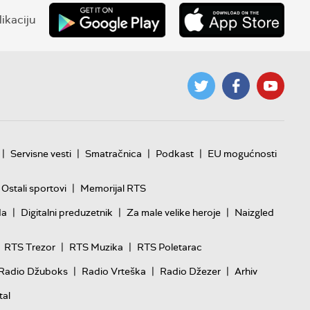
ikaciju
|
|
|
|
Servisne vesti
Smatračnica
Podkast
EU mogućnosti
|
Ostali sportovi
Memorijal RTS
|
|
|
da
Digitalni preduzetnik
Za male velike heroje
Naizgled
|
|
RTS Trezor
RTS Muzika
RTS Poletarac
|
|
|
Radio Džuboks
Radio Vrteška
Radio Džezer
Arhiv
tal