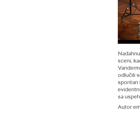
Nadahnut
sceni, ka
Vanderma
odlučili 
spontan i
evidentn
sa uspeh
Autor em