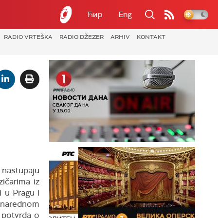
Ћир
Eng
RADIO VRTEŠKA
RADIO DŽEZER
ARHIV
KONTAKT
i
 nastupaju
ičarima iz
i u Pragu i
u narednom
 potvrda o