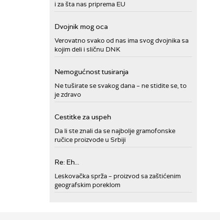
i za šta nas priprema EU
Dvojnik mog oca
Verovatno svako od nas ima svog dvojnika sa
kojim deli i sličnu DNK
Nemogućnost tusiranja
Ne tuširate se svakog dana – ne stidite se, to
je zdravo
Cestitke za uspeh
Da li ste znali da se najbolje gramofonske
ručice proizvode u Srbiji
Re: Eh...
Leskovačka sprža – proizvod sa zaštićenim
geografskim poreklom