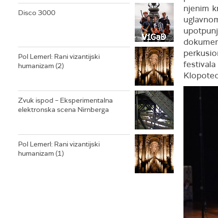
njenim k
Disco 3000
uglavno
upotpu
dokume
perkusio
Pol Lemerl: Rani vizantijski
festiva
humanizam (2)
Klopotec
Zvuk ispod – Eksperimentalna
elektronska scena Nirnberga
Pol Lemerl: Rani vizantijski
humanizam (1)