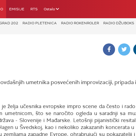
IO
EMISIJE
RTS
Ostalo
GRAD 202
RADIO PLETENICA
RADIO ROKENROLER
RADIO DŽUBOKS
 ovdašnjih umetnika posvećenih improvizaciji, pripada 
 je želja učesnika evropske impro scene da često i rado
 umetnicom, što se naročito ogleda u saradnji sa muz
ržava - Slovenije i Mađarske. Letošnji pijanistički resital
 Hagen u Švedskoj, kao i nekoliko zakazanih koncerata 
u zemljama zapadne Evrope, ohrabrujući su pokazatelji i