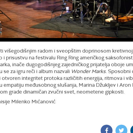
i višegodišnjim radom i sveopštim doprinosom kretivnoj
o i prisustvu na festivalu Ring Ring američkog saksofonis
rka, inače dugogodišnjeg zajedničkog prijatelja oboje um
su se za igru reči i album nazvali
Wonder Marks
. Sposobni 
 otvoren integritet protoka različitih energija, ritmova i vib
u empatiju međusobnog slušanja, Marina Džukljev i Aron P
om grade dinamičan zvučni svet, neometene gipkosti.
isije Milenko Mićanović