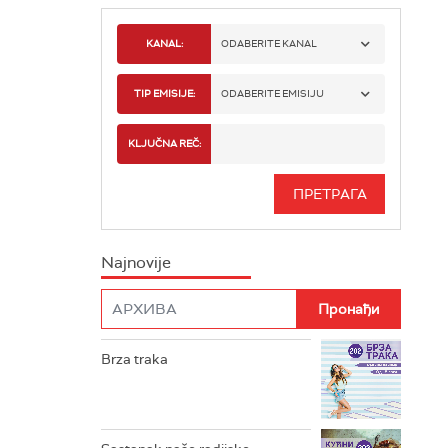
KANAL:
ODABERITE KANAL
RADIO BEOGRAD 1
TIP EMISIJE:
ODABERITE EMISIJU
RADIO BEOGRAD 2
SPORT
KLJUČNA REČ:
RADIO BEOGRAD 3
SERIJA
BEOGRAD 202
INFO
Najnovije
RADIO PLETENICA
FILM
RADIO ROKENROLER
RADIO DŽUBOKS
Brza traka
RADIO VRTEŠKA
RADIO DŽEZER