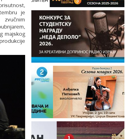
risutnost,
ptembru je
, zvučnim
bnjarem,
eg majskog
produkcije