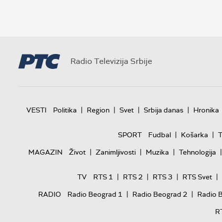
Radio Televizija Srbije
|
|
|
|
VESTI
Politika
Region
Svet
Srbija danas
Hronika
|
|
SPORT
Fudbal
Košarka
T
|
|
|
|
MAGAZIN
Život
Zanimljivosti
Muzika
Tehnologija
|
|
|
|
TV
RTS 1
RTS 2
RTS 3
RTS Svet
|
|
RADIO
Radio Beograd 1
Radio Beograd 2
Radio 
R