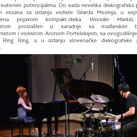
reativnim potencijalima. Do sada nevelika diskografska p
m vezana za izdanja violiste Silarda Mezeija, u se
njena pojavom kompakt-diska
Wonder Marks
)
ntom proizašlim iz saradnje sa mađarskim bu
nistom i violistom Aronom Portelekijem, sa ovogodišnj
la Ring Ring, a u izdanju slovenačke diskografske 
.