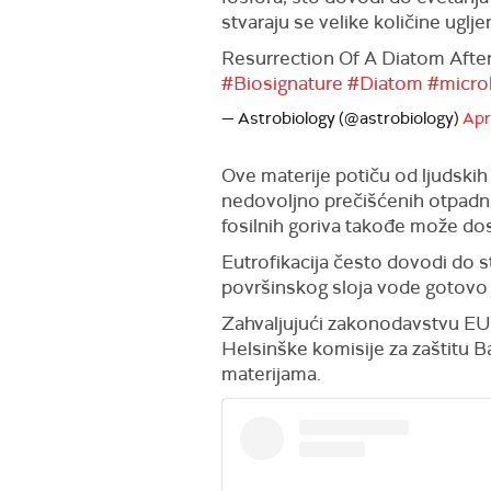
stvaraju se velike količine ugl
Resurrection Of A Diatom Afte
#Biosignature
#Diatom
#micro
— Astrobiology (@astrobiology)
Apr
Ove materije potiču od ljudskih 
nedovoljno prečišćenih otpadnih
fosilnih goriva takođe može do
Eutrofikacija često dovodi do s
površinskog sloja vode gotovo 
Zahvaljujući zakonodavstvu EU i
Helsinške komisije za zaštitu 
materijama.