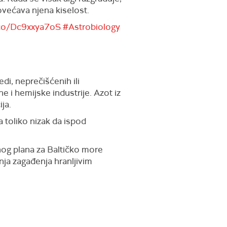
ovećava njena kiselost.
.co/Dc9xxya7oS
#Astrobiology
di, neprečišćenih ili
 i hemijske industrije. Azot iz
ja.
a toliko nizak da ispod
nog plana za Baltičko more
ja zagađenja hranljivim