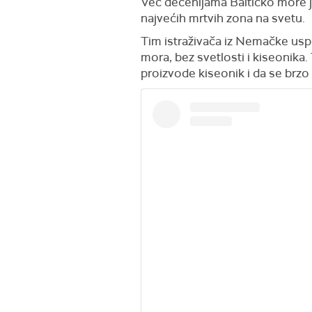
Već decenijama Baltičko more j
najvećih mrtvih zona na svetu.
Tim istraživača iz Nemačke uspe
mora, bez svetlosti i kiseonika
proizvode kiseonik i da se brz