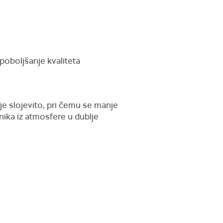
oboljšanje kvaliteta
je slojevito, pri čemu se manje
nika iz atmosfere u dublje