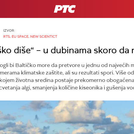
RTS
IZVOR:
RTS, EU SPACE, NEW SCIENTICT
ško diše“ – u dubinama skoro da
mogli bi Baltičko more da pretvore u jednu od najvećih 
rama klimatske zaštite, ali su rezultati spori. Više o
 u kojem životna sredina postaje prekomerno obogaćena
 cvetanja algi, smanjenja količine kiseonika i gušenja v