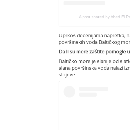
A post shared by Abed E
Uprkos decenijama napretka, na
površinskih voda Baltičkog mor
Da li su mere zaštite pomogle 
Baltičko more je slanije od sla
slana površinska voda nalazi iz
slojeve.