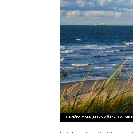
Baltičko more „teško diše“ – u dubin