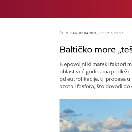
ČETVRTAK, 02.04.2026, 11:12 -> 11:17
Baltičko more „te
Nepovoljni klimatski faktori 
oblast već godinama podleže me
od eutrofikacije, tj. procesa
azota i fosfora, što dovodi do