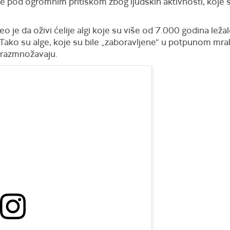
e pod ogromnim pritiskom zbog ljudskih aktivnosti, koje s
o je da oživi ćelije algi koje su više od 7.000 godina lež
. Tako su alge, koje su bile „zaboravljene“ u potpunom mra
o razmnožavaju.