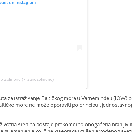
 post on Instagram
ane Zelmene (@zanezelmene)
tuta za istraživanje Baltičkog mora u Varnemindeu (IOW) p
ltičko more ne može oporaviti po principu „jednostavnog 
m životna sredina postaje prekomerno obogaćena hranljivi
algi, smanjenja količine kiseonika i gušenja vodenog sveta