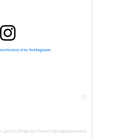
μοσίευση στο Instagram.
ο χρήστη Origin by Ocean (@originbyocean)