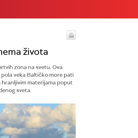
 nema života
mrtvih zona na svetu. Ova
d pola veka Baltičko more pati
 hranljivim materijama poput
odenog sveta.