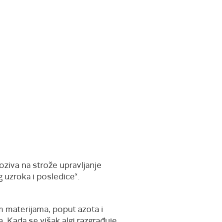
oziva na strože upravljanje
uzroka i posledice“.
m materijama, poput azota i
. Kada se višak algi razgrađuje,