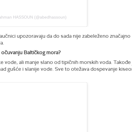
l Rahman HASSOUN (@abedhassoun)
učnici upozoravaju da do sada nije zabeleženo značajno p
a.
u očuvanju Baltičkog mora?
tke vode, ali manje slano od tipičnih morskih voda. Takođe 
nad gušće i slanije vode. Sve to otežava dospevanje kiseo