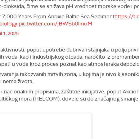
jen-dioksida, čime se snižava pH vrednost morske vode i p
r 7,000 Years From Anoxic Baltic Sea Sediment
https://t
biology
pic.twitter.com/jBWSb0lmoM
il 1, 2025
aktivnosti, poput upotrebe đubriva i stajnjaka u poljoprivre
 voda, kao i industrijskog otpada, naročito iz prehrambene
speti u vode kroz proces poznat kao atmosferska depozici
tvaranja takozvanih mrtvih zona, u kojima je nivo kiseonik
i nema života.
 nacionalnim propisima, zaštitne inicijative, poput Akcio
Baltičkog mora (HELCOM), dovele su do značajnog smanjen