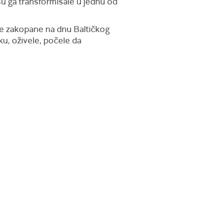
u ga transformisale u jednu od
ale zakopane na dnu Baltičkog
ku, oživele, počele da