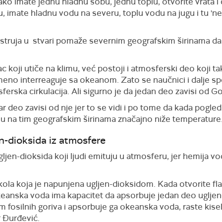
, ako imate jednu hladnu sobu, jednu toplu, otvorite vrata
u, imate hladnu vodu na severu, toplu vodu na jugu i tu 'n
struja u stvari pomaže severnim geografskim širinama da 
ac koji utiče na klimu, već postoji i atmosferski deo koji 
emeno interreaguje sa okeanom. Zato se naučnici i dalje spo
rska cirkulacija. Ali sigurno je da jedan deo zavisi od Go
bar deo zavisi od nje jer to se vidi i po tome da kada pogle
u na tim geografskim širinama značajno niže temperature
n-dioksida iz atmosfere
ljen-dioksida koji ljudi emituju u atmosferu, jer hemija v
ola koja je napunjena ugljen-dioksidom. Kada otvorite flaš
okeanska voda ima kapacitet da apsorbuje jedan deo ugljen
m fosilnih goriva i apsorbuje ga okeanska voda, raste kisel
 Đurđević.