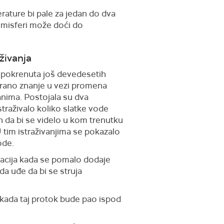
ature bi pale za jedan do dva
hemisferi može doći do
živanja
je pokrenuta još devedesetih
irano znanje u vezi promena
nima. Postojala su dva
traživalo koliko slatke vode
an da bi se videlo u kom trenutku
tim istraživanjima se pokazalo
ode.
tuacija kada se pomalo dodaje
da uđe da bi se struja
 kada taj protok bude pao ispod