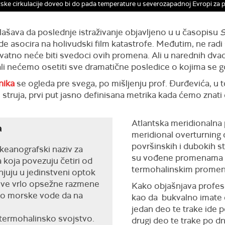
ske cirkulacije doveo bi do pada temperature u severozapadnoj Evropi za p
lašava da poslednje istraživanje objavljeno u u časopisu
S
ude asocira na holivudski film katastrofe. Međutim, ne radi
vatno neće biti svedoci ovih promena. Ali u narednih dva
e, ali nećemo osetiti sve dramatične posledice o kojima se g
nika
se ogleda pre svega, po mišljenju prof. Đurđevića, u 
struja, prvi put jasno definisana metrika kada ćemo znati
Atlantska meridionalna p
a
meridional overturning 
površinskih i dubokih s
keanografski naziv za
su vođene promenama 
 koja povezuju četiri od
termohalinskim promena 
njuju u jedinstveni optok
ove vrlo opsežne razmene
Kako objašnjava profeso
vo morske vode da na
kao da bukvalno imate 
jedan deo te trake ide p
termohalinsko svojstvo.
drugi deo te trake po d