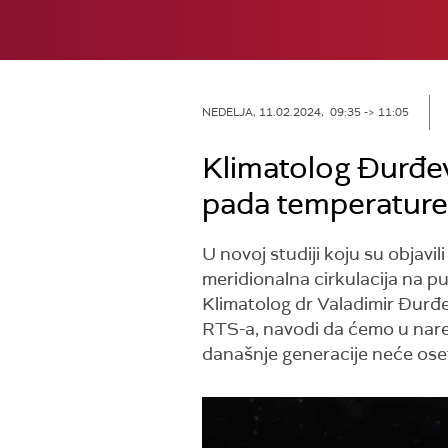
NEDELJA, 11.02.2024, 09:35 -> 11:05
Klimatolog Đurđev
pada temperature 
U novoj studiji koju su objav
meridionalna cirkulacija na p
Klimatolog dr Valadimir Đurđe
RTS-a, navodi da ćemo u naredn
današnje generacije neće oset