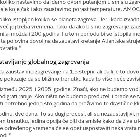
 ukoliko nastavimo da idemo ovom putanjom u smislu zagr
sle koje čak i ako zaustavimo porast temperature, AMOC 
oliko istopljen koliko se planeta zagreva. Jer i kada izvadi
, već joj treba vremena. Tako da ako bismo zagrevanje zaus
enija, možda i 200 godina. I u tom periodu bi se istopila m
e ta polovina dovoljna da zaustavi kretanje Atlantske struje 
ovratka.“
tavljanje globalnog zagrevanja
 zaustavimo zagrevanje na 1,5 stepni, ali da li je to do
je pokazuje da se bližimo trenutku kada to više neće zavisi
između 2025. i 2095. godine. Znači, ako ne budemo vodil
digrati ranije. Ako ništa ne budemo preduzeli i pređe se t
i potrebno jedno sto godina da preživimo te drastične k
odinu, dve dana. To su dugi procesi, ali su nezaustavljivi,
om trenutku, jedina opcija će biti da smisle kako da žive u k
le određenog vremena će se opet uspostaviti neka vrsta ra
odi.“