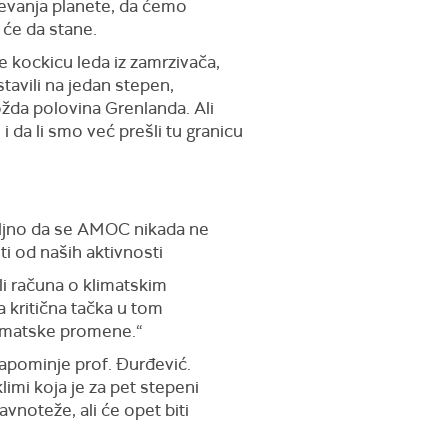
evanja planete, da ćemo
će da stane.
te kockicu leda iz zamrzivača,
tavili na jedan stepen,
ožda polovina Grenlanda. Ali
i da li smo već prešli tu granicu
voljno da se AMOC nikada ne
ti od naših aktivnosti
i računa o klimatskim
a kritična tačka u tom
limatske promene.“
 napominje prof. Đurđević.
limi koja je za pet stepeni
vnoteže, ali će opet biti