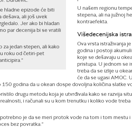
U našem regionu temper
ne hladne epizode će biti
stepena, ali na južnoj 
 dešava, ali još uvek
kontraefekta.
zgledalo. Jer ako bi hladan
o par decenija bi se vratili
Višedecenijska istra
Ova vrsta istraživanja 
 za jedan stepen, ali kako
godina i postoji akumul
u roku od četiri-pet
koje se dešavaju u okea
nticipira.“
pristupa. U jednom se is
treba da se izlije u oke
će da se ugasi AMOC. U 
 150 godina da u okean dospe dovoljna količina slatke v
oristilo drugu metodu koja je utvrđivala kako se razvija si
realnosti, i računali su u kom trenutku i koliko vode treba 
– potrebno je da se meri protok vode na tom i tom mestu i
roces bez povratka.“