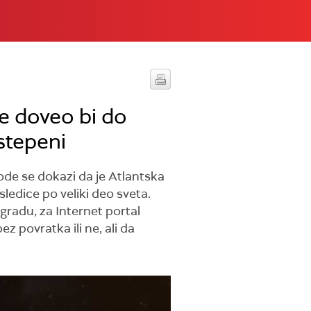
je doveo bi do
stepeni
ode se dokazi da je Atlantska
edice po veliki deo sveta.
gradu, za Internet portal
 povratka ili ne, ali da