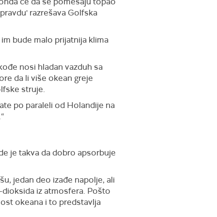
 i onda će da se pomešaju topao
epravdu' razrešava Golfska
im bude malo prijatnija klima
takođe nosi hladan vazduh sa
re da li više okean greje
lfske struje.
date po paraleli od Holandije na
.“
ode je takva da dobro apsorbuje
u, jedan deo izađe napolje, ali
-dioksida iz atmosfera. Pošto
ost okeana i to predstavlja