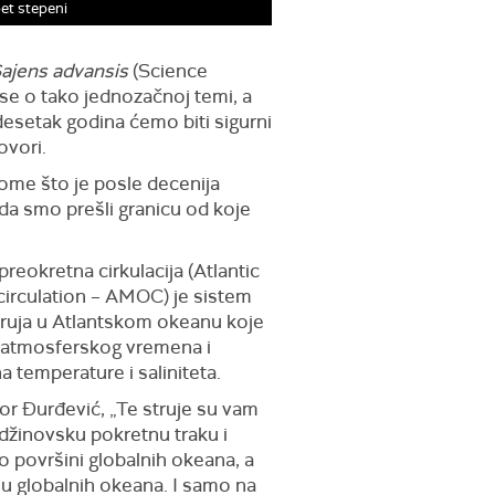
et stepeni
ajens advansis
(Science
 se o tako jednozačnoj temi, a
desetak godina ćemo biti sigurni
ovori.
tome što je posle decenija
 da smo prešli granicu od koje
reokretna cirkulacija (Atlantic
circulation – AMOC) je sistem
truja u Atlantskom okeanu koje
atmosferskog vremena i
temperature i saliniteta.
r Đurđević, „Te struje su vam
džinovsku pokretnu traku i
o površini globalnih okeana, a
nu globalnih okeana. I samo na