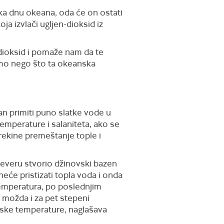
ka dnu okeana, oda će on ostati
ja izvlači ugljen-dioksid iz
dioksid i pomaže nam da te
emo nego što ta okeanska
n primiti puno slatke vode u
temperature i salaniteta, ako se
rekine premeštanje tople i
severu stvorio džinovski bazen
neće pristizati topla voda i onda
emperatura, po poslednjim
 možda i za pet stepeni
mske temperature, naglašava