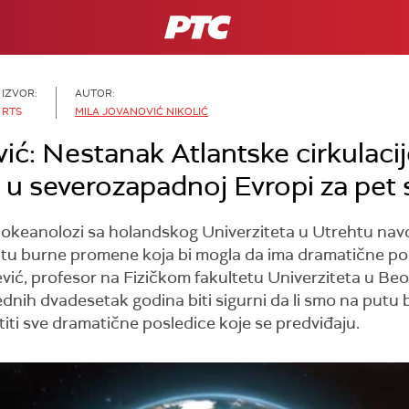
RTS
IZVOR:
AUTOR:
RTS
MILA JOVANOVIĆ NIKOLIĆ
ić: Nestanak Atlantske cirkulaci
u severozapadnoj Evropi za pet 
ili okeanolozi sa holandskog Univerziteta u Utrehtu nav
utu burne promene koja bi mogla da ima dramatične posl
vić, profesor na Fizičkom fakultetu Univerziteta u Beo
ih dvadesetak godina biti sigurni da li smo na putu bez
iti sve dramatične posledice koje se predviđaju.