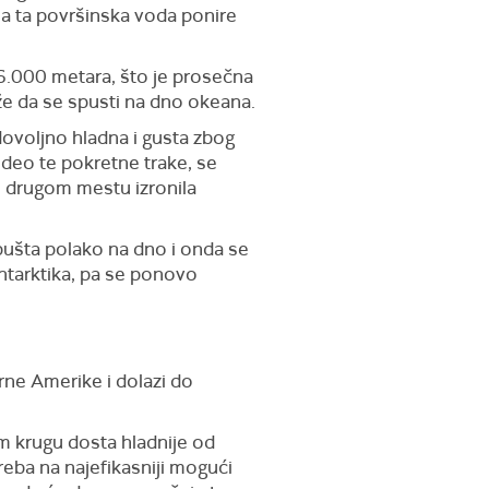
a ta površinska voda ponire
-6.000 metara, što je prosečna
e da se spusti na dno okeana.
ovoljno hladna i gusta zbog
 deo te pokretne trake, se
m drugom mestu izronila
pušta polako na dno i onda se
Antarktika, pa se ponovo
rne Amerike i dolazi do
om krugu dosta hladnije od
 treba na najefikasniji mogući