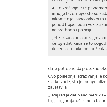
Ali to vraćanje iz te privreme
mnogo brže, nego što se sada
nikome nije jasno kako bi to i
period trajao jedan vek, za sam
na prethodnu poziciju.
„Mi se sada polako zagrevamo
će izgledati kada se to dogod 
decenija, to niko ne može da a
da je potrebno da protekne oko
Ovo poslednje istraživanje je k
slatke vode, što je mnogo bliže 
zaustavila.
„Ovaj rad je definisao metriku 
tog i tog broja, ušli smo u taj p