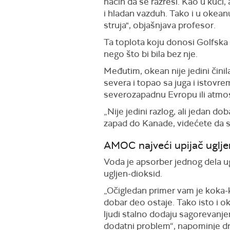
način da se razreši. Kao u kući
i hladan vazduh. Tako i u okean
struja", objašnjava profesor.
Ta toplota koju donosi Golfska 
nego što bi bila bez nje.
Međutim, okean nije jedini činil
severa i topao sa juga i istovr
severozapadnu Evropu ili atmosfe
„Nije jedini razlog, ali jedan do
zapad do Kanade, videćete da s
AMOC najveći upijač uglje
Voda je apsorber jednog dela ug
ugljen-dioksid.
„Očigledan primer vam je koka-k
dobar deo ostaje. Tako isto i 
ljudi stalno dodaju sagorevanje
dodatni problem“, napominje dr