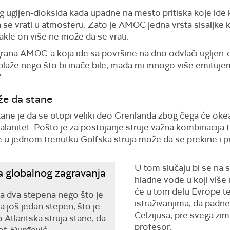
gljen-dioksida kada upadne na mesto pritiska koje ide 
se vrati u atmosferu. Zato je AMOC jedna vrsta sisaljke ko
kle on više ne može da se vrati.
 grana AMOC-a koja ide sa površine na dno odvlači ugljen-
laže nego što bi inače bile, mada mi mnogo više emituj
“
že da stane
e je da se otopi veliki deo Grenlanda zbog čega će okea
alanitet. Pošto je za postojanje struje važna kombinacija 
de u jednom trenutku Golfska struja može da se prekine i p
U tom slučaju bi se na 
a globalnog zagravanja
hladne vode u koji više 
će u tom delu Evrope t
za dva stepena nego što je
istraživanjima, da padne
za još jedan stepen, što je
Celzijusa, pre svega zi
 Atlantska struja stane, da
profesor.
of. Đurđević.