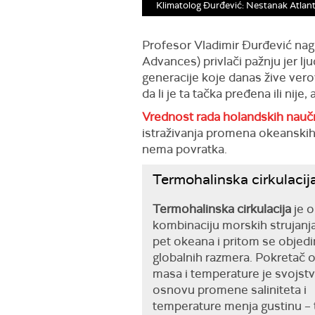
Klimatolog Đurđević: Nestanak Atlant
Profesor Vladimir Đurđević nag
Advances) privlači pažnju jer lj
generacije koje danas žive vero
da li je ta tačka pređena ili nij
Vrednost rada holandskih nauč
istraživanja promena okeanskih 
nema povratka.
Termohalinska cirkulacij
Termohalinska cirkulacija
je o
kombinaciju morskih strujanja
pet okeana i pritom se objedi
globalnih razmera. Pokretač 
masa i temperature je svojst
osnovu promene saliniteta i
temperature menja gustinu – 