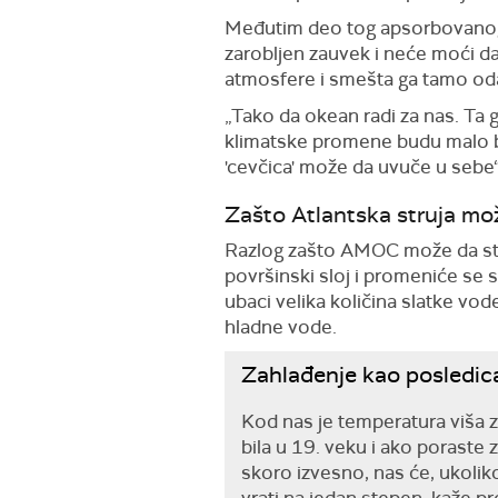
Međutim deo tog apsorbovanog u
zarobljen zauvek i neće moći da 
atmosfere i smešta ga tamo oda
„Tako da okean radi za nas. Ta
klimatske promene budu malo b
'cevčica' može da uvuče u sebe
Zašto Atlantska struja mo
Razlog zašto AMOC može da stan
površinski sloj i promeniće se s
ubaci velika količina slatke vo
hladne vode.
Zahlađenje kao posledic
Kod nas je temperatura viša 
bila u 19. veku i ako poraste 
skoro izvesno, nas će, ukoliko
vrati na jedan stepen, kaže pr