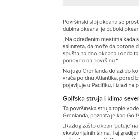
Površinski sloj okeana se prost
dubina okeana, je duboki okea
„Na određenim mestima kada se 
saliniteta, da može da potone d
spušta na dno okeana i onda ta
ponovno na površinu.“
Na jugu Grenlanda dolazi do ko
vraća po dnu Atlantika, pored Ev
pojavljuje u Pacifiku, i izlazi na
Golfska struja i klima se
Ta površinska struja tople vode
Grenlanda, poznata je kao Golf
„Razlog zašto okean 'putuje' na
ekvatorijalnih širina. Taj gradij