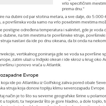
vrlo specifičnim mestim
prema dnu.“
ire na dubini od par stotina metara, a sve dalje, do 5.000
n, a površinska voda samo na vrlo posebnim mestima mož
postigne određena temperatura i salinitet, gde je voda d
o dubine, na tim mestima te površinske struje, površinski
 struja nastavi da ide po dnu okeana, da bi onda na neko
nvekcije, vertikalnog poniranja gde se voda sa površine s
rope, zatim ulazi u Indijski okean i ide skroz u krug oko 
 površinu i ponovo vraća u Atlantik.
verozapadne Evrope
 koja ide po Atlantiku iz Golfskog zaliva pored obale Seve
ska struja koja donosi topliju klimu severozapadu Evrope.
 taj način je to što su severne geografske širine u polarn
ent u toploti, ta 'nepravda' što je gore hladno, a dole toplo,