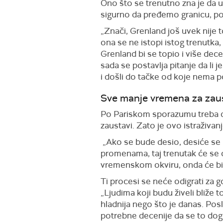
Ono što se trenutno zna je da
sigurno da pređemo granicu, po
„Znači, Grenland još uvek nije t
ona se ne istopi istog trenutka
Grenland bi se topio i više dec
sada se postavlja pitanje da li j
i došli do tačke od koje nema p
Sve manje vremena za zaus
Po Pariskom sporazumu treba da
zaustavi. Zato je ovo istraživan
„Ako se bude desio, desiće se 
promenama, taj trenutak će se o
vremenskom okviru, onda će bit
Ti procesi se neće odigrati za g
„Ljudima koji budu živeli bliže t
hladnija nego što je danas. Pos
potrebne decenije da se to dog