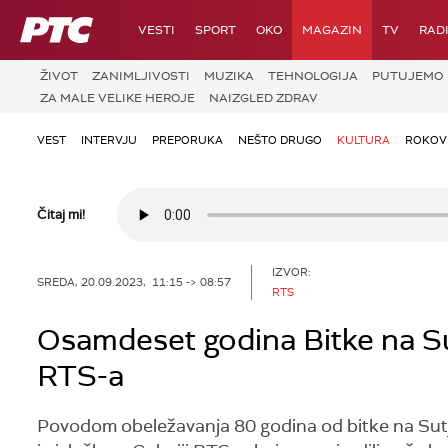
RTS
VESTI
SPORT
OKO
MAGAZIN
TV
RAD
ŽIVOT
ZANIMLJIVOSTI
MUZIKA
TEHNOLOGIJA
PUTUJEMO
ZA MALE VELIKE HEROJE
NAIZGLED ZDRAV
VEST
INTERVJU
PREPORUKA
NEŠTO DRUGO
KULTURA
ROKOV
Čitaj mi!
IZVOR:
SREDA, 20.09.2023, 11:15 -> 08:57
RTS
Osamdeset godina Bitke na Sutj
RTS-a
Povodom obeležavanja 80 godina od bitke na Sutj