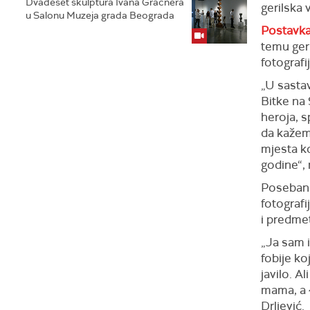
Dvadeset skulptura Ivana Gračnera
gerilska 
u Salonu Muzeja grada Beograda
Postavka
temu geri
fotografij
„U sasta
Bitke na 
heroja, s
da kažem
mjesta k
godine“,
Poseban 
fotograf
i predme
„Ja sam i
fobije ko
javilo. A
mama, a 4
Drljević.