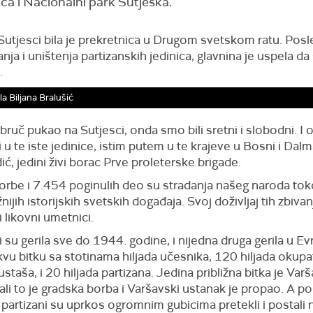
kuća i Nacionalni park Sutjeska.
 Sutjesci bila je prekretnica u Drugom svetskom ratu. Pos
nja i uništenja partizanskih jedinica, glavnina je uspela da
.
la Biljana Bralušić
bruč pukao na Sutjesci, onda smo bili sretni i slobodni. I
i u te iste jedinice, istim putem u te krajeve u Bosni i Dalma
ć, jedini živi borac Prve proleterske brigade.
orbe i 7.454 poginulih deo su stradanja našeg naroda to
nijih istorijskih svetskih događaja. Svoj doživljaj tih zbivan
 likovni umetnici.
i su gerila sve do 1944. godine, i nijedna druga gerila u Evr
kvu bitku sa stotinama hiljada učesnika, 120 hiljada okupa
 ustaša, i 20 hiljada partizana. Jedina približna bitka je Var
ali to je gradska borba i Varšavski ustanak je propao. A po
partizani su uprkos ogromnim gubicima pretekli i postali 