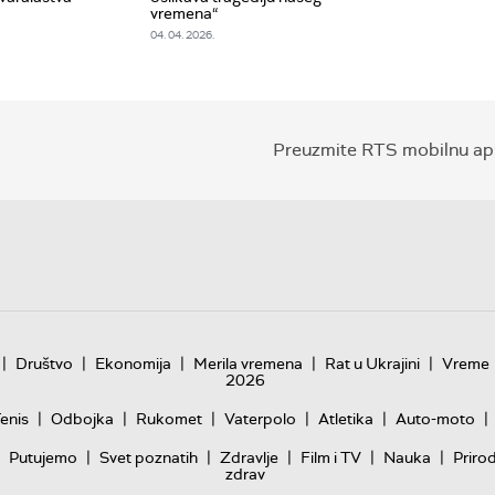
vremena“
04. 04. 2026.
Preuzmite RTS mobilnu apl
|
|
|
|
|
Društvo
Ekonomija
Merila vremena
Rat u Ukrajini
Vreme
2026
|
|
|
|
|
|
enis
Odbojka
Rukomet
Vaterpolo
Atletika
Auto-moto
|
|
|
|
|
Putujemo
Svet poznatih
Zdravlje
Film i TV
Nauka
Priro
zdrav