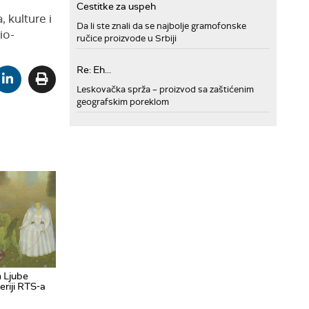
Cestitke za uspeh
, kulture i
Da li ste znali da se najbolje gramofonske
io-
ručice proizvode u Srbiji
Re: Eh...
Leskovačka sprža – proizvod sa zaštićenim
geografskim poreklom
m Ljube
eriji RTS-a