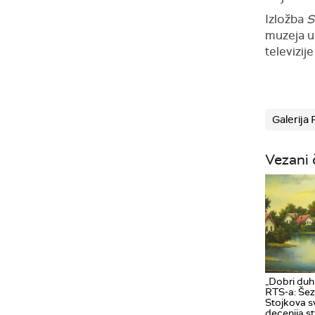
Izložba
S
muzeja u 
televizij
Galerija
Vezani 
„Dobri duh 
RTS-a: Šez
Stojkova 
decenija s