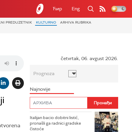
Ћир
Eng
LNI PREDUZETNIK
KULTURNO
ARHIVA RUBRIKA
četvrtak, 06. avgust 2026.
Prognoza
Najnovije
ji
Italijan bacio dobitni listić,
pronašli ga radnici gradske
 otvorena
čistoće