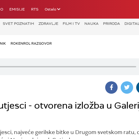
IO
EMISIJE
RTS
Ostalo
SVET POZNATIH
ZDRAVLJE
FILM I TV
NAUKA
PRIRODA
DIGITA
NIK
ROKENROL RAZGOVOR
esci - otvorena izložba u Galeri
esci, najveće gerilske bitke u Drugom svetskom ratu,