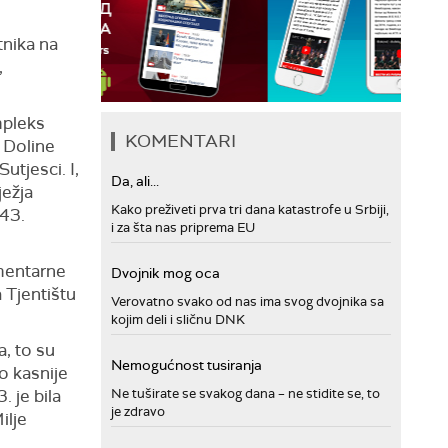
tnika na
,
mpleks
KOMENTARI
e Doline
utjesci. I,
Da, ali...
ježja
Kako preživeti prva tri dana katastrofe u Srbiji,
943.
i za šta nas priprema EU
mentarne
Dvojnik mog oca
 Tjentištu
Verovatno svako od nas ima svog dvojnika sa
kojim deli i sličnu DNK
a, to su
Nemogućnost tusiranja
to kasnije
 je bila
Ne tuširate se svakog dana – ne stidite se, to
je zdravo
ilje