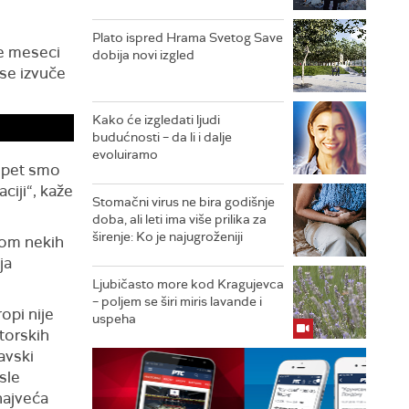
Plato ispred Hrama Svetog Save
le meseci
dobija novi izgled
 se izvuče
Kako će izgledati ljudi
budućnosti – da li i dalje
evoluiramo
 opet smo
ciji“, kaže
Stomačni virus ne bira godišnje
doba, ali leti ima više prilika za
širenje: Ko je najugroženiji
kom nekih
ja
Ljubičasto more kod Kragujevca
– poljem se širi miris lavande i
opi nije
uspeha
torskih
šavski
sle
najveća