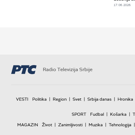
17. 06. 2026.
Radio Televizija Srbije
|
|
|
|
VESTI
Politika
Region
Svet
Srbija danas
Hronika
|
|
SPORT
Fudbal
Košarka
T
|
|
|
|
MAGAZIN
Život
Zanimljivosti
Muzika
Tehnologija