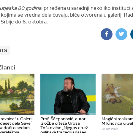
utjeska 80 godina
, priređena u saradnji nekoliko institucija
kojima se vredna dela čuvaju, biće otvorena u galeriji Rad
e Srbije do 6. oktobra.
 RTS
članci
ravnice“ u Galeriji
Prof. Šćepanović, autor
Magični realiza
deset dela Save
izložbe crteža Uroša
Milunovića u Gal
svedoči o sedam
Toškovića: „Njegov crtež
08. 02. 2026.
tvaralaštva
oslikava tragediju našeg