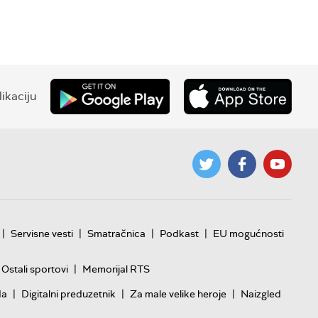
ikaciju
|
|
|
|
Servisne vesti
Smatračnica
Podkast
EU mogućnosti
|
Ostali sportovi
Memorijal RTS
|
|
|
da
Digitalni preduzetnik
Za male velike heroje
Naizgled