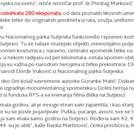
vojska na svetu“, ističe istoričar prof. dr Predrag Marković.
 obuhvata 280 eksponata
, od dela poznatih likovnih ume
lske bitke do originalnih predmeta iz rata, oružja, uniformi
a.
vu Nacionalnog parka Sutjeska funkcioniše i spomen-ko
Sutjesci. Tu se nalaze muzejski objekti, memorijalno polj
pomen kosturnica i, naravno, centralni spomenik bitke na S
, u nekom radijusu od pet kilometara, ostala spomen obil
oja su važna po narodnim herojima iz bitke prekretnice 1
 navodi Đorđe Vuković iz Nacionalnog parka Sutjeska.
deo čini kolaž savremene autorke Goranke Matić. Doku
ije izgradnje monumentalnog spomenika u Dolini heroja na
ti iz fundusa RTS-a sa snimanja filma
Bitka na Sutjesci
.
mala godinu, ali je mnoge stvari sam zapamtila, i kao starij
je su se posle pojavljivale. Puška, pucanje, avioni, sve se 
li ja sam imala samo godinu na Sutjesci. Rođena sam 42, 43.
4. su je ubili“, kaže Ranka Martinović, ćerka prvoborca, M