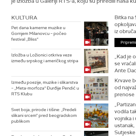
je izložba u Galeriji RTS-a, koju su priredili naša 
KULTURA
Bitka na
opkoljava
Pet dana kamerne muzike u
iz obruča
Gornjem Milanovcu – počeo
festival „Bliss“
Pripremi
Izložba u Ložionici otkriva veze
„Kad je o
između srpskog i američkog stripa
se vraćal
Ante Dadi
Krvave b
Između poezije, muzike i slikarstva
od najvaž
– „Meta-morfoza“ Đurđije Pendić u
RTS Klubu
prenose i
„Partizan
Svet boja, prirode i tišine: „Predeli
vodila ta
slikani srcem“ pred beogradskom
vojnika i
publikom
ustanak, 
Sutjeske 