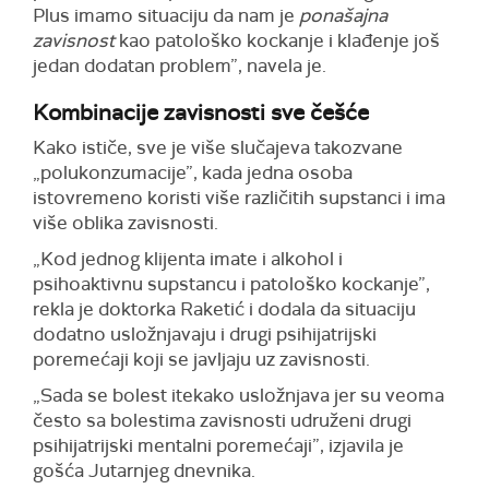
Plus imamo situaciju da nam je
ponašajna
zavisnost
kao patološko kockanje i klađenje još
jedan dodatan problem”, navela je.
Kombinacije zavisnosti sve češće
Kako ističe, sve je više slučajeva takozvane
„polukonzumacije”, kada jedna osoba
istovremeno koristi više različitih supstanci i ima
više oblika zavisnosti.
„Kod jednog klijenta imate i alkohol i
psihoaktivnu supstancu i patološko kockanje”,
rekla je doktorka Raketić i dodala da situaciju
dodatno usložnjavaju i drugi psihijatrijski
poremećaji koji se javljaju uz zavisnosti.
„Sada se bolest itekako usložnjava jer su veoma
često sa bolestima zavisnosti udruženi drugi
psihijatrijski mentalni poremećaji”, izjavila je
gošća Jutarnjeg dnevnika.