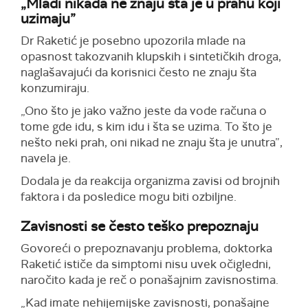
„Mladi nikada ne znaju šta je u prahu koji
uzimaju”
Dr Raketić je posebno upozorila mlade na
opasnost takozvanih klupskih i sintetičkih droga,
naglašavajući da korisnici često ne znaju šta
konzumiraju.
„Ono što je jako važno jeste da vode računa o
tome gde idu, s kim idu i šta se uzima. To što je
nešto neki prah, oni nikad ne znaju šta je unutra”,
navela je.
Dodala je da reakcija organizma zavisi od brojnih
faktora i da posledice mogu biti ozbiljne.
Zavisnosti se često teško prepoznaju
Govoreći o prepoznavanju problema, doktorka
Raketić ističe da simptomi nisu uvek očigledni,
naročito kada je reč o ponašajnim zavisnostima.
„Kad imate nehijemijske zavisnosti, ponašajne