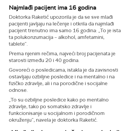
Najmlađi pacijent ima 16 godina
Doktorka Raketić upozorila je da se sve mlađi
pacijenti javljaju na lečenje i otkrila da najmlađi
pacijent trenutno ima samo 16 godina: „To je ista
ta polukonzumacija – alkohol, amfetamini,
tablete”.
Prema njenim rečima, najveći broj pacijenata je
starosti između 20 i 40 godina.
Govoreći o posledicama, istakla je da zavisnosti
ostavljaju ozbiljne posledice i na mentalno i na
fizičko zdravlje, ali i na porodične i socijalne
odnose.
„To su ozbiljne posledice kako po mentalno
zdravlje, tako po somatsko zdravlje i
funkcionisanje u socijalnom i porodičnom
okruženju”, navela je doktorka Raketić.