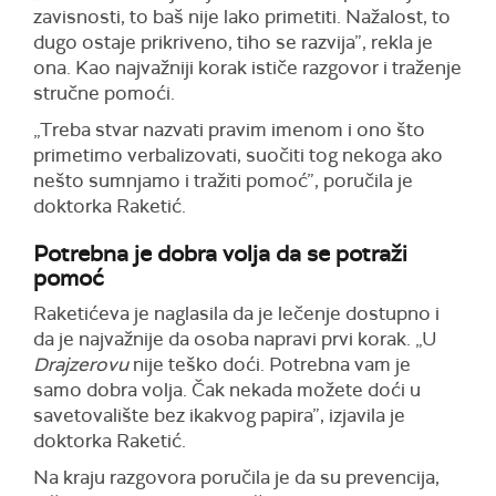
zavisnosti, to baš nije lako primetiti. Nažalost, to
dugo ostaje prikriveno, tiho se razvija”, rekla je
ona. Kao najvažniji korak ističe razgovor i traženje
stručne pomoći.
„Treba stvar nazvati pravim imenom i ono što
primetimo verbalizovati, suočiti tog nekoga ako
nešto sumnjamo i tražiti pomoć”, poručila je
doktorka Raketić.
Potrebna je dobra volja da se potraži
pomoć
Raketićeva je naglasila da je lečenje dostupno i
da je najvažnije da osoba napravi prvi korak. „U
Drajzerovu
nije teško doći. Potrebna vam je
samo dobra volja. Čak nekada možete doći u
savetovalište bez ikakvog papira”, izjavila je
doktorka Raketić.
Na kraju razgovora poručila je da su prevencija,