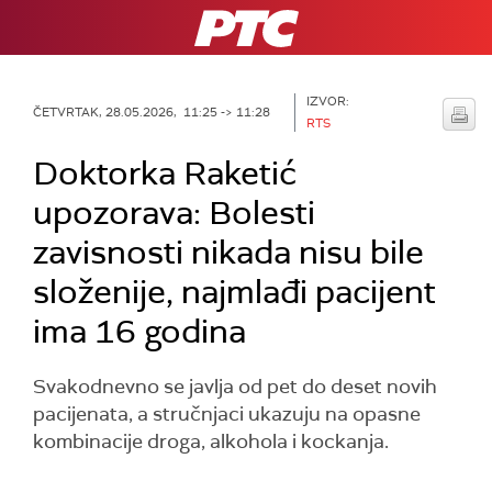
RTS
IZVOR:
ČETVRTAK, 28.05.2026, 11:25 -> 11:28
RTS
Doktorka Raketić
upozorava: Bolesti
zavisnosti nikada nisu bile
složenije, najmlađi pacijent
ima 16 godina
Svakodnevno se javlja od pet do deset novih
pacijenata, a stručnjaci ukazuju na opasne
kombinacije droga, alkohola i kockanja.