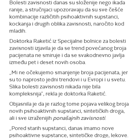
Bolesti zavisnosti danas su složenije nego ikada
ranije, a stručnjaci upozoravaju da su sve češće
kombinacije različitih psihoaktivnih supstanci,
kockanja i drugih oblika zavisnosti, naročito kod
mladih.
Doktorka Raketić iz Specijalne bolnice za bolesti
zavisnosti izjavila je da se trend povećanog broja
pacijenata ne smiruje i da se svakodnevno javlja
između pet i deset novih osoba.
„Mi ne očekujemo smanjenje broja pacijenata, jer
su to naprosto jedni trendovi i u Evropi i u svetu.
Slika bolesti zavisnosti nikada nije bila
kompleksnija”, rekla je doktorka Raketić.
Objasnila je da je razlog tome pojava velikog broja
novih psihoaktivnih supstanci, sintetičkih droga,
ali i sve izraženijih
ponašajnih zavisnosti
.
„Pored starih supstanci, danas imamo nove
psihoaktivne supstance, sintetičke droge, lekove.