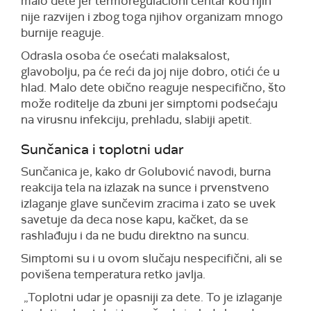
malo dete jer termoregulacioni centar kod njih
nije razvijen i zbog toga njihov organizam mnogo
burnije reaguje.
Odrasla osoba će osećati malaksalost,
glavobolju, pa će reći da joj nije dobro, otići će u
hlad. Malo dete obično reaguje nespecifično, što
može roditelje da zbuni jer simptomi podsećaju
na virusnu infekciju, prehladu, slabiji apetit.
Sunčanica i toplotni udar
Sunčanica je, kako dr Golubović navodi, burna
reakcija tela na izlazak na sunce i prvenstveno
izlaganje glave sunčevim zracima i zato se uvek
savetuje da deca nose kapu, kačket, da se
rashlađuju i da ne budu direktno na suncu.
Simptomi su i u ovom slučaju nespecifični, ali se
povišena temperatura retko javlja.
„Toplotni udar je opasniji za dete. To je izlaganje