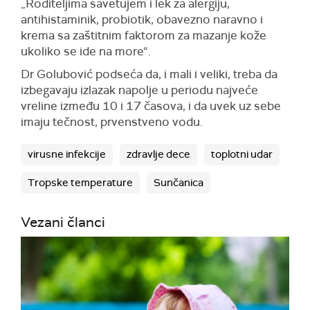
„Roditeljima savetujem i lek za alergiju,
antihistaminik, probiotik, obavezno naravno i
krema sa zaštitnim faktorom za mazanje kože
ukoliko se ide na more“.
Dr Golubović podseća da, i mali i veliki, treba da
izbegavaju izlazak napolje u periodu najveće
vreline između 10 i 17 časova, i da uvek uz sebe
imaju tečnost, prvenstveno vodu.
virusne infekcije
zdravlje dece
toplotni udar
Tropske temperature
Sunčanica
Vezani članci