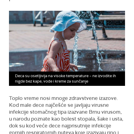
Deca su osetljivija na visoke temperature – ne izvodite ih
nigde bez kape, vode i kreme za sunčanje
Toplo vreme nosi mnoge zdravstvene izazove.
Kod male dece najčešće se javljaju virusne
infekcije stomačnog tipa izazvane Brnu virusom,
u narodu poznate kao bolest stopala, šake i usta,
dok su kod veće dece najprisutnije infekcije
gornjih respiratornih puteva koje izazivaju rino i