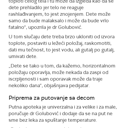
toploti celog tela i tu može da izgleda kao da se
dete prehladilo jer telo ne reaguje
rashlađivanjem, to jest znojenjem. Dete može
samo da bude malaksalo i može da bude vrlo
fatalno“, upozrila je dr Golubović.
U tom slučaju dete treba brzo ukloniti od izvora
toplote, postaviti u ležeći položaj, raskomotiti,
dati mu tečnost, to jest vodu, ali gutalj po gutalj,
umivati dete.
„Dete se tako u tom, da kažemo, horizontalnom
položaju oporavlja, može nekada da zaspi od
iscrpljenosti i sam oporavak može da traje
nekoliko dana“, objašnjava pedijatar.
Priprema za putovanje sa decom
Putna apoteka je univerzalna i za velike i za male,
poručuje dr Golubović i dodaje da se na put ne
sme bez leka za spuštanje temperature.