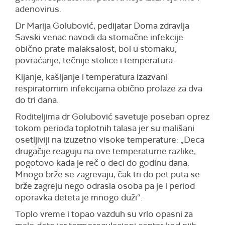
adenovirus.
Dr Marija Golubović, pedijatar Doma zdravlja
Savski venac navodi da stomačne infekcije
obično prate malaksalost, bol u stomaku,
povraćanje, tečnije stolice i temperatura.
Kijanje, kašljanje i temperatura izazvani
respiratornim infekcijama obično prolaze za dva
do tri dana.
Roditeljima dr Golubović savetuje poseban oprez
tokom perioda toplotnih talasa jer su mališani
osetljiviji na izuzetno visoke temperature: „Deca
drugačije reaguju na ove temperaturne razlike,
pogotovo kada je reč o deci do godinu dana.
Mnogo brže se zagrevaju, čak tri do pet puta se
brže zagreju nego odrasla osoba pa je i period
oporavka deteta je mnogo duži“.
Toplo vreme i topao vazduh su vrlo opasni za