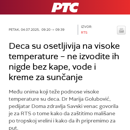
RTS
IZVOR:
PETAK, 04.07.2025, 09:20 -> 09:39
RTS
Deca su osetljivija na visoke
temperature – ne izvodite ih
nigde bez kape, vode i
kreme za sunčanje
Među onima koji teže podnose visoke
temperature su deca. Dr Marija Golubović,
pedijatar Doma zdravlja Savski venac govorila
je za RTS o tome kako da zaštitimo mališane
po tropskoj vrelini i kako da ih pripremimo za
put.