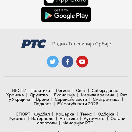
Радио Телевизија Србије
|
|
|
|
ВЕСТИ
Политика
Регион
Свет
Србија данас
|
|
|
|
Хроника
Друштво
Економија
Мерила времена
Рат
|
|
|
|
у Украјини
Време
Сервисне вести
Сматрачница
|
Подкаст
ЕУ могућности 2026
|
|
|
|
СПОРТ
Фудбал
Кошарка
Тенис
Одбојка
|
|
|
|
Рукомет
Ватерполо
Атлетика
Ауто-мото
Остали
|
спортови
Меморијал РТС