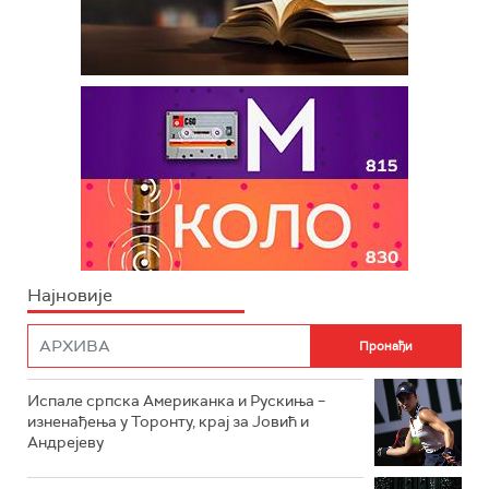
Најновије
Испале српска Американка и Рускиња –
изненађења у Торонту, крај за Јовић и
Андрејеву