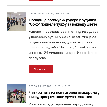
ПЕТАК, 28. МАР 2025, 13:17 -> 16:17
Породице погинулих рудара у руднику
"Соко" поднеле тужбу за накнаду штете
Адвокат породица осам погинулих рудара
у несрећи у руднику Соко, саопштио је да
поднео тужбу за накнаду штете против
Јавног предузећа "Ресавица“. Тужба је на
износ од 24 милиона динара. Из тог јавног
предузећа...
Прочитај
СРЕДА, 24. ЈУЛ 2024, 19:47 -> 19:47
Четири лета из нове зграде аеродрома у
Нишу, првој путници уручен златник
Из нове зграде терминала аеродрома у