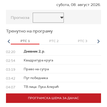
субота, 08. август 2026.
Прогноза
Тренутно на програму
HD
РТС 1
РТС 2
РТС 3
Р
Дневник 2, р.
02:20
Квадратура круга
02:54
Право на сутра
03:19
Пут победника
03:42
ТВ лица: Лука Алерић
04:07
ПРОГРАМСКА ШЕМА ЗА ДАНАС