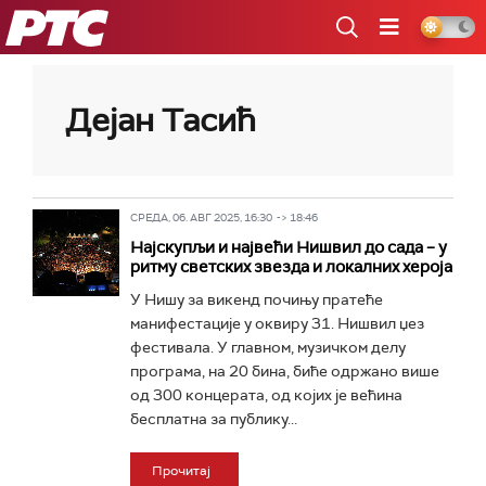
РТС
Дејан Тасић
СРЕДА, 06. АВГ 2025, 16:30 -> 18:46
Најскупљи и највећи Нишвил до сада – у
ритму светских звезда и локалних хероја
У Нишу за викенд почињу пратеће
манифестације у оквиру 31. Нишвил џез
фестивала. У главном, музичком делу
програма, на 20 бина, биће одржано више
од 300 концерата, од којих је већина
бесплатна за публику...
Прочитај