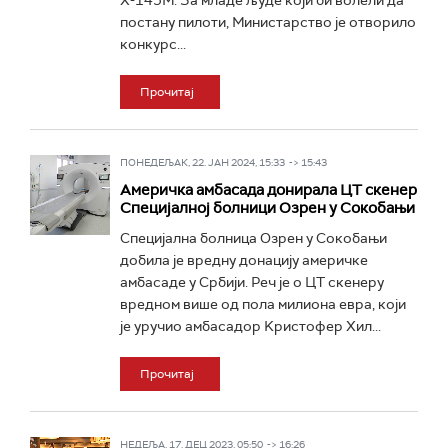
Х-145М. За младе људе који би волели да
постану пилоти, Министарство је отворило
конкурс...
Прочитај
ПОНЕДЕЉАК, 22. ЈАН 2024, 15:33 -> 15:43
Америчка амбасада донирала ЦТ скенер
Специјалној болници Озрен у Сокобањи
Специјална болница Озрен у Сокобањи
добила је вредну донацију америчке
амбасаде у Србији. Реч је о ЦТ скенеру
вредном више од пола милиона евра, који
је уручио амбасадор Kристофер Хил...
Прочитај
НЕДЕЉА, 17. ДЕЦ 2023, 05:50 -> 16:26