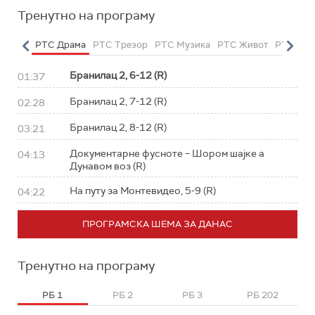
Тренутно на програму
етарац
РТС Драма
РТС Трезор
РТС Музика
РТС Живот
РТС Кла
Бранилац 2, 6-12 (R)
01:37
Бранилац 2, 7-12 (R)
02:28
Бранилац 2, 8-12 (R)
03:21
Документарне фусноте – Шором шајке а
04:13
Дунавом воз (R)
На путу за Монтевидео, 5-9 (R)
04:22
ПРОГРАМСКА ШЕМА ЗА ДАНАС
Тренутно на програму
РБ 1
РБ 2
РБ 3
РБ 202