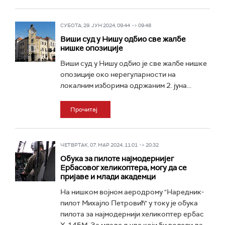
СУБОТА, 29. ЈУН 2024, 09:44 -> 09:48
Виши суд у Нишу одбио све жалбе
нишке опозиције
Виши суд у Нишу одбио је све жалбе нишке
опозиције око нерегуларности на
локалним изборима одржаним 2. јуна...
Прочитај
ЧЕТВРТАК, 07. МАР 2024, 11:01 -> 20:32
Обука за пилоте најмодернијег
Ербасовог хеликоптера, могу да се
пријаве и млади академци
На нишком војном аеродрому "Наредник-
пилот Михајло Петровић" у току је обука
пилота за најмодернији хеликоптер ербас