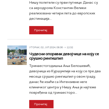
Нишу полетели су први путници. Данас су
са аеродрома Константин Велики
реализована четири лета до европских
дестинација...
Прочитај
УТОРАК, 02. ЈУЛ 2024, 08:36 -> 12:32
Чудесни опоравак девојчице на коју се
срушио рингишпил
Тринаестогодишња Ања Белошевић,
девојчица из Куршумлије на коју се пре два
месеца срушио рингишпил у овом граду,
данас ће изаћи са Интензивне неге
клиничког центра у Нишу. Ања је најтеже
повређена од тринаесторо...
Прочитај