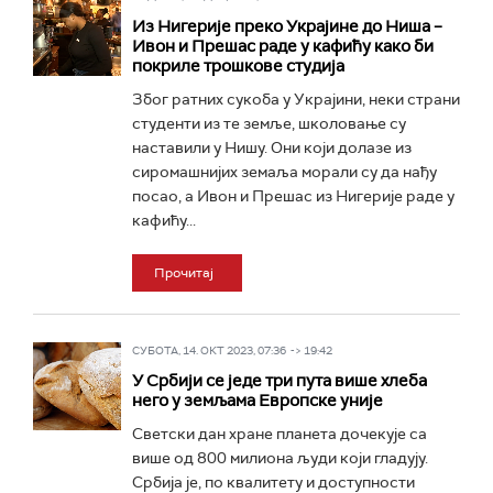
Из Нигерије преко Украјине до Ниша –
Ивон и Прешас раде у кафићу како би
покриле трошкове студија
Због ратних сукоба у Украјини, неки страни
студенти из те земље, школовање су
наставили у Нишу. Они који долазе из
сиромашнијих земаља морали су да нађу
посао, а Ивон и Прешас из Нигерије раде у
кафићу...
Прочитај
СУБОТА, 14. ОКТ 2023, 07:36 -> 19:42
У Србији се једе три пута више хлеба
него у земљама Европске уније
Светски дан хране планета дочекује са
више од 800 милиона људи који гладују.
Србија је, по квалитету и доступности