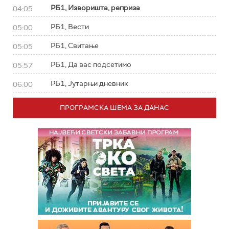
РБ1, Изворишта, реприза
04:05
РБ1, Вести
05:00
РБ1, Свитање
05:05
РБ1, Да вас подсетимо
05:57
РБ1, Јутарњи дневник
06:00
ПРОГРАМСКА ШЕМА ЗА ДАНАС