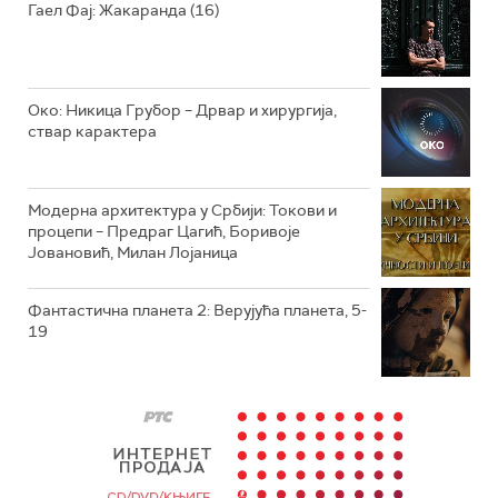
Гаел Фај: Жакаранда (16)
Око: Никица Грубор – Дрвар и хирургија,
ствар карактера
Модерна архитектура у Србији: Токови и
процепи – Предраг Цагић, Боривоје
Јовановић, Милан Лојаница
Фантастична планета 2: Верујућа планета, 5-
19