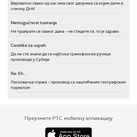
Вероватно свако од нас има свог двојника са којим дели и
сличну ДНК
Nemogućnost tusiranja
Не туширате се сваког дана – не стидите се, то је здраво
Cestitke za uspeh
Да ли сте знали да се најбоље грамофонске ручице
производе у Србији
Re: Eh...
Лесковачка спржа – производ са заштићеним географским
пореклом
Преузмите РТС мобилну апликацију